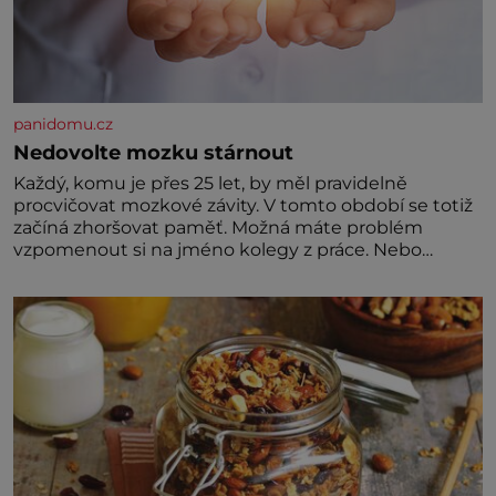
panidomu.cz
Nedovolte mozku stárnout
Každý, komu je přes 25 let, by měl pravidelně
procvičovat mozkové závity. V tomto období se totiž
začíná zhoršovat paměť. Možná máte problém
vzpomenout si na jméno kolegy z práce. Nebo
marně v paměti lovíte název knížky, kterou jste
nedávno přečetli. Je to opravdu tak, s věkem jako
kdyby se paměť rozhodla stávkovat. Cvičte