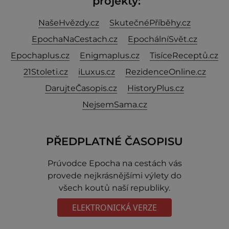
projekty:
NašeHvězdy.cz
SkutečnéPříběhy.cz
EpochaNaCestach.cz
EpochálníSvět.cz
Epochaplus.cz
Enigmaplus.cz
TisíceReceptů.cz
21Stoleti.cz
iLuxus.cz
RezidenceOnline.cz
DarujteČasopis.cz
HistoryPlus.cz
NejsemSama.cz
PŘEDPLATNÉ ČASOPISU
Prúvodce Epocha na cestách vás
provede nejkrásnějšími výlety do
všech koutů naší republiky.
ELEKTRONICKÁ VERZE