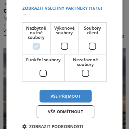
nasehvezdy.cz
ZOBRAZIT VŠECHNY PARTNERY
(1616)
Osamělá herečka Syslová všechno vzdala?
→
Nedávno se povídalo, že má Dana Syslová (80)
blízkého přítele, který je jí oporou. Ale je to ještě
Nezbytně
Výkonové
Soubory
vůbec pravda? V posledních dnech čím dál častěji
nutné
soubory
cílení
mluví o svém odchodu. Dohnala ji snad samota? Půs
soubory
Funkční soubory
Nezařazené
soubory
VŠE PŘIJMOUT
VŠE ODMÍTNOUT
ZOBRAZIT PODROBNOSTI