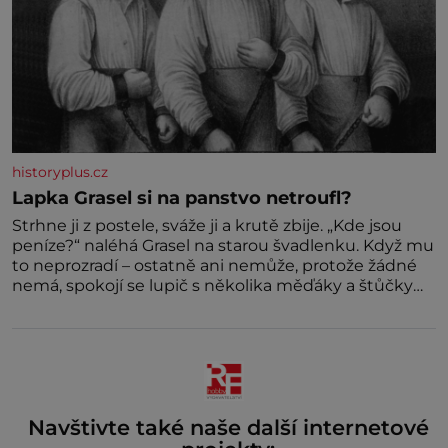
historyplus.cz
Lapka Grasel si na panstvo netroufl?
Strhne ji z postele, sváže ji a krutě zbije. „Kde jsou
peníze?“ naléhá Grasel na starou švadlenku. Když mu
to neprozradí – ostatně ani nemůže, protože žádné
nemá, spokojí se lupič s několika měďáky a štůčky
látky. Zraněná žena pár dní nato umírá. Je to muž
nebývale krutý. Jeho činy budí hrůzu ještě dlouho po
jeho smrti
Navštivte také naše další internetové