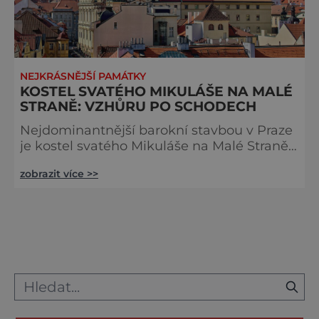
NEJKRÁSNĚJŠÍ PAMÁTKY
KOSTEL SVATÉHO MIKULÁŠE NA MALÉ
STRANĚ: VZHŮRU PO SCHODECH
Nejdominantnější barokní stavbou v Praze
je kostel svatého Mikuláše na Malé Straně.
Nejlepší výhled na něj je z ulice Mostecká
zobrazit více >>
od Karlova mostu. Vstup do kostela je
bohužel zpoplatněn, ale interiér kostela vše
vynahradí. Je naprosto famózní. Co ale stojí
za návštěvu ještě víc, je samotná věž. Je
otevřená veřejnosti a má vlastní vstup
trochu stranou. Když vyšplháte až na
vrchol, sebere vám to dec