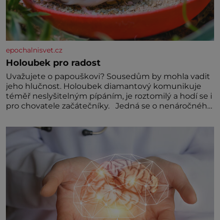
epochalnisvet.cz
Holoubek pro radost
Uvažujete o papouškovi? Sousedům by mohla vadit
jeho hlučnost. Holoubek diamantový komunikuje
téměř neslyšitelným pípáním, je roztomilý a hodí se i
pro chovatele začátečníky. Jedná se o nenáročného
klidného ptáčka, který většinu dne jen posedává.
Hodně času tráví na zemi, kde sbírá zbytky semínek
Jeho domovinou je prakticky celá Austrálie s
výjimkou pobřežní oblasti.