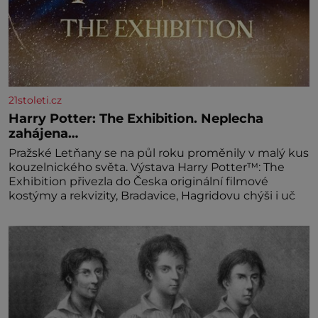
21stoleti.cz
Harry Potter: The Exhibition. Neplecha
zahájena…
Pražské Letňany se na půl roku proměnily v malý kus
kouzelnického světa. Výstava Harry Potter™: The
Exhibition přivezla do Česka originální filmové
kostýmy a rekvizity, Bradavice, Hagridovu chýši i uč