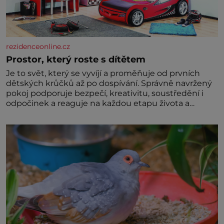
rezidenceonline.cz
Prostor, který roste s dítětem
Je to svět, který se vyvíjí a proměňuje od prvních
dětských krůčků až po dospívání. Správně navržený
pokoj podporuje bezpečí, kreativitu, soustředění i
odpočinek a reaguje na každou etapu života a
specifické potřeby dítěte. Pro nejmenší je klíčová
jednoduchost, měkkost a bezpečí, proto by pokoj
miminka měl působit především klidně a útulně.
Předškolní věk je