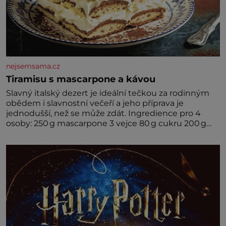
nejsemsama.cz
Tiramisu s mascarpone a kávou
Slavný italský dezert je ideální tečkou za rodinným
obědem i slavnostní večeří a jeho příprava je
jednodušší, než se může zdát. Ingredience pro 4
osoby: 250 g mascarpone 3 vejce 80 g cukru 200 g
cukrářských piškotů 250 ml silné kávy 2 lžíce
amaretta kakao na posypání Postup: Oddělte
žloutky od bílků. Žloutky vyšlehejte s cukrem do
světlé pěny a postupně do nich vmíchejte
mascarpone, aby vznikl hladký