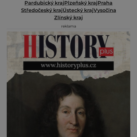
Pardubický kraj
Plzeňský kraj
Praha
Středočeský kraj
Ústecký kraj
Vysočina
Zlínský kraj
reklama