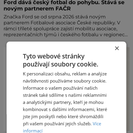
Ford dává český fotbal do pohybu. Stává se
novým partnerem FAČR
Značka Ford se od srpna 2026 stává novým
partnerem Fotbalové asociace České republiky. V
rámci tříleté spolupráce zajistí mobilitu asociace,
reprezentačních týmů i českého fotbalu v regionech.
Partner
×
Tyto webové stránky
používají soubory cookie.
K personalizaci obsahu, reklam a analýze
návštěvnosti používáme soubory cookie.
Informace o vašem používání našich
stránek také sdílíme s našimi reklamními
a analytickými partnery, kteří je mohou
kombinovat s dalšími informacemi, které
jste jim poskytli nebo které shromáždili
při vašem používání jejich služeb.
Více
informací