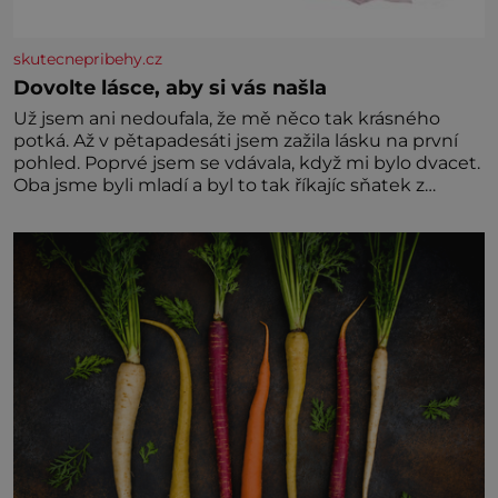
skutecnepribehy.cz
Dovolte lásce, aby si vás našla
Už jsem ani nedoufala, že mě něco tak krásného
potká. Až v pětapadesáti jsem zažila lásku na první
pohled. Poprvé jsem se vdávala, když mi bylo dvacet.
Oba jsme byli mladí a byl to tak říkajíc sňatek z
rozumu. Rodiče nás dali dohromady, Toník byl dobře
zaopatřený mladý muž. Manželství nám oběma moc
nesvědčilo, brzy jsme zjistili, že