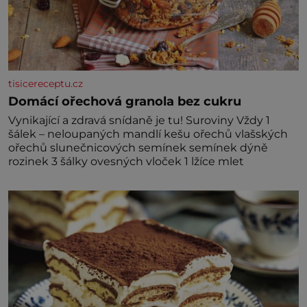
tisicereceptu.cz
Domácí ořechová granola bez cukru
Vynikající a zdravá snídaně je tu! Suroviny Vždy 1
šálek – neloupaných mandlí kešu ořechů vlašských
ořechů slunečnicových semínek semínek dýně
rozinek 3 šálky ovesných vloček 1 lžíce mlet