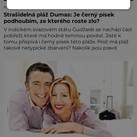
enigmaplus.cz
Strašidelná pláž Dumas: Je černý písek
podhoubím, ze kterého roste zlo?
V indickém svazovém státu Gudžarát se nachází část
pobřeží, které má hodně temnou pověst. Jistě k
tomu přispívá i černý písek této pláže. Proč má pláž
takové netypické zbarvení? Nakolik jsou pravd