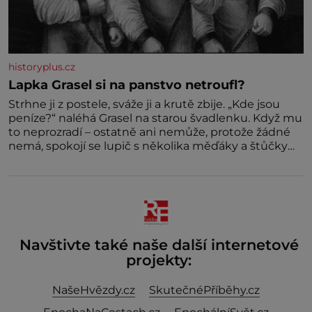
historyplus.cz
Lapka Grasel si na panstvo netroufl?
Strhne ji z postele, sváže ji a krutě zbije. „Kde jsou
peníze?“ naléhá Grasel na starou švadlenku. Když mu
to neprozradí – ostatně ani nemůže, protože žádné
nemá, spokojí se lupič s několika měďáky a štůčky
látky. Zraněná žena pár dní nato umírá. Je to muž
nebývale krutý. Jeho činy budí hrůzu ještě dlouho po
jeho smrti
Navštivte také naše další internetové
projekty:
NašeHvězdy.cz
SkutečnéPříběhy.cz