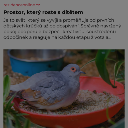
rezidenceonline.cz
Prostor, který roste s dítětem
Je to svět, který se vyvíjí a proměňuje od prvních
dětských krůčků až po dospívání. Správně navržený
pokoj podporuje bezpečí, kreativitu, soustředění i
odpočinek a reaguje na každou etapu života a
specifické potřeby dítěte. Pro nejmenší je klíčová
jednoduchost, měkkost a bezpečí, proto by pokoj
miminka měl působit především klidně a útulně.
Předškolní věk je