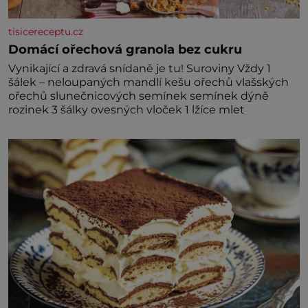
tisicereceptu.cz
Domácí ořechová granola bez cukru
Vynikající a zdravá snídaně je tu! Suroviny Vždy 1
šálek – neloupaných mandlí kešu ořechů vlašských
ořechů slunečnicových semínek semínek dýně
rozinek 3 šálky ovesných vloček 1 lžíce mlet