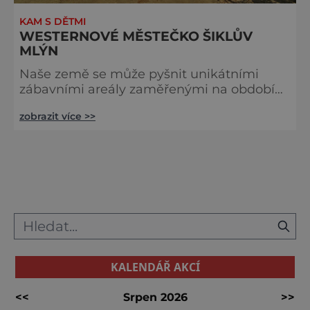
KAM S DĚTMI
WESTERNOVÉ MĚSTEČKO ŠIKLŮV
MLÝN
Naše země se může pyšnit unikátními
zábavními areály zaměřenými na období
kovbojů a indiánů. Jedním z těchto areálů
zobrazit více >>
je i Šiklův mlýn – westernové městečko,
které leží v údolí řeky Bobrůvky ve Zvoli
nad Pernštejnem. Areál je nejoblíbenější
právě u rodin s dětmi, které do něho
vyrážejí na jednodenní či dvoudenní výlety.
Dětské oči se rozzáří především při celé
řadě vystoupení, mezi kterými nechyb
KALENDÁŘ AKCÍ
<<
Srpen 2026
>>