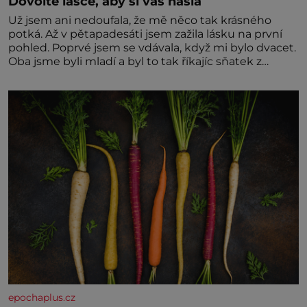
Dovolte lásce, aby si vás našla
Už jsem ani nedoufala, že mě něco tak krásného
potká. Až v pětapadesáti jsem zažila lásku na první
pohled. Poprvé jsem se vdávala, když mi bylo dvacet.
Oba jsme byli mladí a byl to tak říkajíc sňatek z
rozumu. Rodiče nás dali dohromady, Toník byl dobře
zaopatřený mladý muž. Manželství nám oběma moc
nesvědčilo, brzy jsme zjistili, že
epochaplus.cz