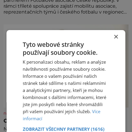
partnerem Fotbalové asociace České republiky. V
rámci tříleté spolupráce zajistí mobilitu asociace,
reprezentačních týmů i českého fotbalu v regionech.
Partner
×
Tyto webové stránky
používají soubory cookie.
K personalizaci obsahu, reklam a analýze
návštěvnosti používáme soubory cookie.
Informace o vašem používání našich
stránek také sdílíme s našimi reklamními
a analytickými partnery, kteří je mohou
kombinovat s dalšími informacemi, které
jste jim poskytli nebo které shromáždili
při vašem používání jejich služeb.
Více
nasehvezdy.cz
informací
Osamělá herečka Syslová všechno vzdala?
ZOBRAZIT VŠECHNY PARTNERY
(1616)
Nedávno se povídalo, že má Dana Syslová (80)