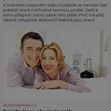
V indickém svazovém státu Gudžarát se nachází část
pobřeží, které má hodně temnou pověst. Jistě k
tomu přispívá i černý písek této pláže. Proč má pláž
takové netypické zbarvení? Nakolik jsou pravd
skutecnepribehy.cz