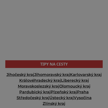
TIPY NA CESTY
Jihočeský kraj
Jihomoravský kraj
Karlovarský kraj
Královéhradecký kraj
Liberecký kraj
Moravskoslezský kraj
Olomoucký kraj
Pardubický kraj
Plzeňský kraj
Praha
Středočeský kraj
Ústecký kraj
Vysočina
Zlínský kraj