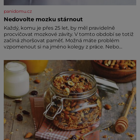
panidomu.cz
Nedovolte mozku stárnout
Každý, komu je přes 25 let, by měl pravidelně
procvičovat mozkové závity. V tomto období se totiž
začíná zhoršovat paměť. Možná máte problém
vzpomenout si na jméno kolegy z práce. Nebo
marně v paměti lovíte název knížky, kterou jste
nedávno přečetli. Je to opravdu tak, s věkem jako
kdyby se paměť rozhodla stávkovat. Cvičte