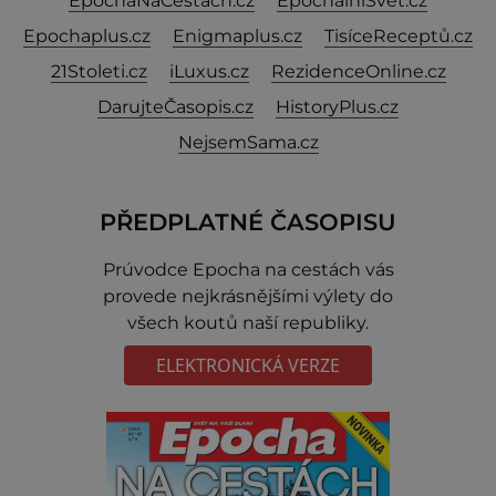
EpochaNaCestach.cz
EpochálníSvět.cz
Epochaplus.cz
Enigmaplus.cz
TisíceReceptů.cz
21Stoleti.cz
iLuxus.cz
RezidenceOnline.cz
DarujteČasopis.cz
HistoryPlus.cz
NejsemSama.cz
PŘEDPLATNÉ ČASOPISU
Prúvodce Epocha na cestách vás
provede nejkrásnějšími výlety do
všech koutů naší republiky.
ELEKTRONICKÁ VERZE