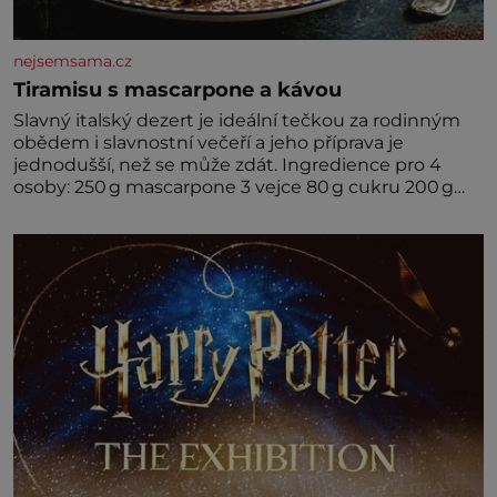
nejsemsama.cz
Tiramisu s mascarpone a kávou
Slavný italský dezert je ideální tečkou za rodinným
obědem i slavnostní večeří a jeho příprava je
jednodušší, než se může zdát. Ingredience pro 4
osoby: 250 g mascarpone 3 vejce 80 g cukru 200 g
cukrářských piškotů 250 ml silné kávy 2 lžíce
amaretta kakao na posypání Postup: Oddělte
žloutky od bílků. Žloutky vyšlehejte s cukrem do
světlé pěny a postupně do nich vmíchejte
mascarpone, aby vznikl hladký