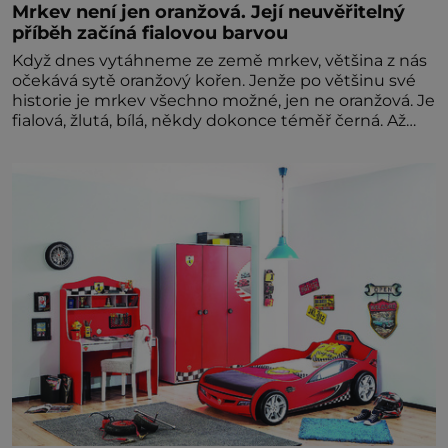
Mrkev není jen oranžová. Její neuvěřitelný
příběh začíná fialovou barvou
Když dnes vytáhneme ze země mrkev, většina z nás
očekává sytě oranžový kořen. Jenže po většinu své
historie je mrkev všechno možné, jen ne oranžová. Je
fialová, žlutá, bílá, někdy dokonce téměř černá. Až
díky stovkám let pečlivého šlechtění se z ní stává
zelenina, bez které si českou zahradu ani
nedokážeme představit. Její příběh je