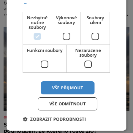
→
blízkého přítele, který je jí oporou. Ale je to ještě
vůbec pravda? V posledních dnech čím dál častěji
mluví o svém odchodu. Dohnala ji snad samota? Půs
Nezbytně
Výkonové
Soubory
nutné
soubory
cílení
soubory
Funkční soubory
Nezařazené
soubory
VŠE PŘIJMOUT
VŠE ODMÍTNOUT
enigmaplus.cz
ZOBRAZIT PODROBNOSTI
Strašidelná pláž Dumas: Je černý písek
podhoubím, ze kterého roste zlo?