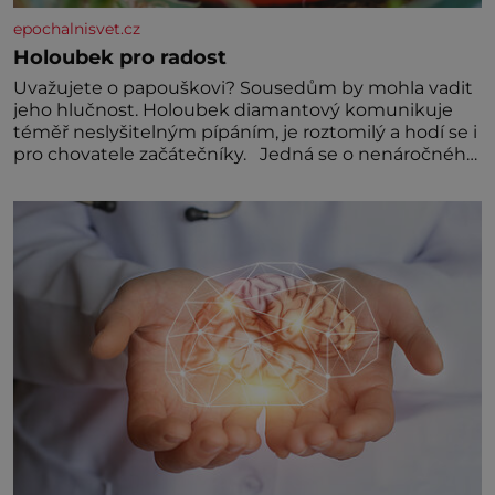
epochalnisvet.cz
Holoubek pro radost
Uvažujete o papouškovi? Sousedům by mohla vadit
jeho hlučnost. Holoubek diamantový komunikuje
téměř neslyšitelným pípáním, je roztomilý a hodí se i
pro chovatele začátečníky. Jedná se o nenáročného
klidného ptáčka, který většinu dne jen posedává.
Hodně času tráví na zemi, kde sbírá zbytky semínek
Jeho domovinou je prakticky celá Austrálie s
výjimkou pobřežní oblasti.