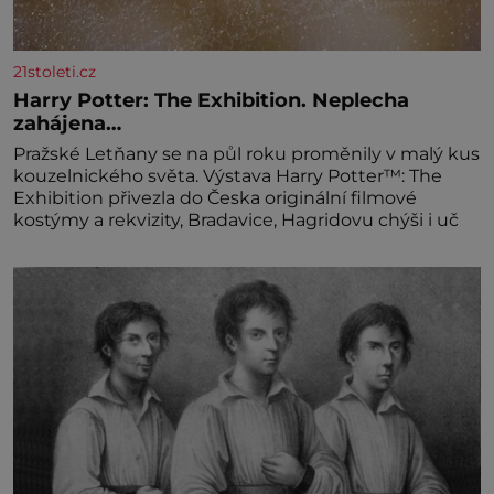
21stoleti.cz
Harry Potter: The Exhibition. Neplecha
zahájena…
Pražské Letňany se na půl roku proměnily v malý kus
kouzelnického světa. Výstava Harry Potter™: The
Exhibition přivezla do Česka originální filmové
kostýmy a rekvizity, Bradavice, Hagridovu chýši i uč