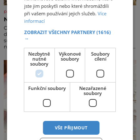
jste jim poskytli nebo které shromáždili
panidomu.cz
při vašem používání jejich služeb.
Více
Nezapomínejte na petržel
informací
Obsahuje totiž spoustu zdraví prospěšných látek, a
ZOBRAZIT VŠECHNY PARTNERY
(1616)
dokonce je považována za tuzemskou
→
superpotravinu. Zázrak plný vitaminů V petrželi
najdete vitaminy B1, B2, B3, B6, provitamin A, vitamin
E a velké množství vitamínu C (nejvíce ho má nať,
Nezbytně
Výkonové
Soubory
nutné
soubory
cílení
dokonce třikrát více než pomeranč, v kořeni je také,
soubory
ale je ho desetkrát méně), a kyselinu listovou. Ale
Funkční soubory
Nezařazené
soubory
VŠE PŘIJMOUT