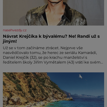
nasehvezdy.cz
Návrat Krejčíka k bývalému? Ne! Randí už s
jiným!
Už se v tom začínáme ztrácet. Nejprve vše
nasvědčovalo tomu, že herec ze seriálu Kamarádi,
Daniel Krejčík (32), se po krachu manželství s
ředitelem školy Jiřím Vymětalem (43) vrátí ke svému
bývalému p