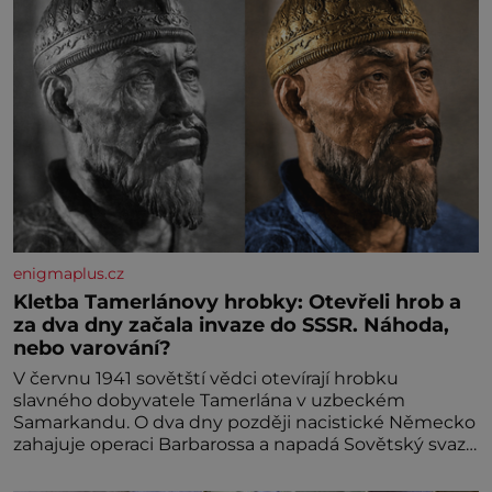
enigmaplus.cz
Kletba Tamerlánovy hrobky: Otevřeli hrob a
za dva dny začala invaze do SSSR. Náhoda,
nebo varování?
V červnu 1941 sovětští vědci otevírají hrobku
slavného dobyvatele Tamerlána v uzbeckém
Samarkandu. O dva dny později nacistické Německo
zahajuje operaci Barbarossa a napadá Sovětský svaz.
Shoda dat je