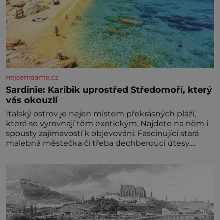
nejsemsama.cz
Sardinie: Karibik uprostřed Středomoří, který
vás okouzlí
Italský ostrov je nejen místem překrásných pláží,
které se vyrovnají těm exotickým. Najdete na něm i
spousty zajímavostí k objevování. Fascinující stará
malebná městečka či třeba dechberoucí útesy.
Druhý největší italský ostrov o velikosti přibližně
jedné třetiny České republiky vás ohromí nejen
svými plážemi s bílým pískem jako v Karibiku, ale i
divokou krajinou, také bohatou historií i
luxusem.Zjistěte,