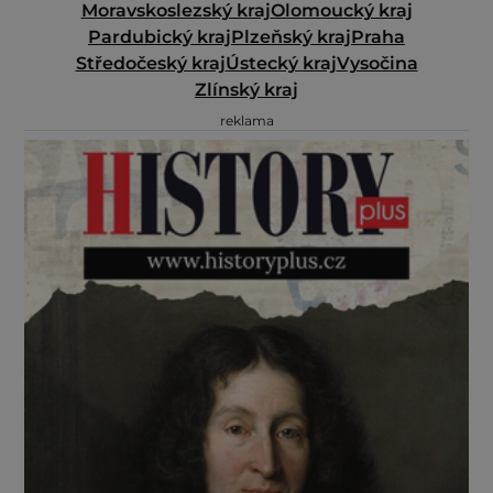
Moravskoslezský kraj
Olomoucký kraj
Pardubický kraj
Plzeňský kraj
Praha
Středočeský kraj
Ústecký kraj
Vysočina
Zlínský kraj
reklama