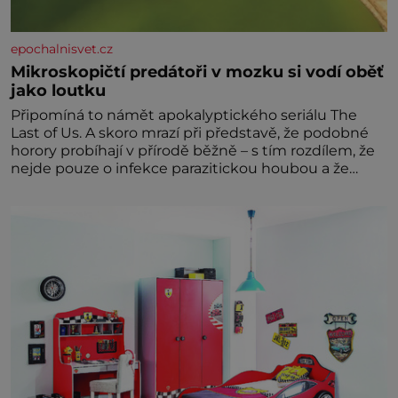
epochalnisvet.cz
Mikroskopičtí predátoři v mozku si vodí oběť
jako loutku
Připomíná to námět apokalyptického seriálu The
Last of Us. A skoro mrazí při představě, že podobné
horory probíhají v přírodě běžně – s tím rozdílem, že
nejde pouze o infekce parazitickou houbou a že
predátor dokáže ovládat jen vývojově nesrovnatelně
jednodušší živočichy, než je člověk. Najít skutečné
zombie není nic nemožného ani v naší přírodě.