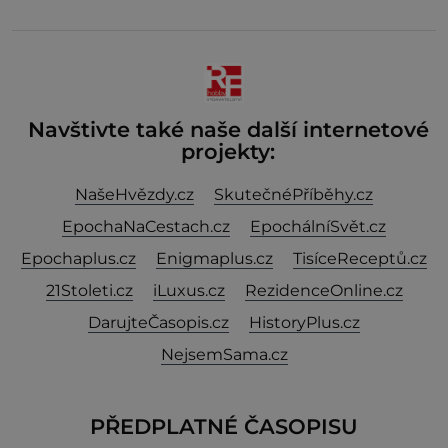
konzervo
Navštivte také naše další internetové
projekty:
NašeHvězdy.cz
SkutečnéPříběhy.cz
EpochaNaCestach.cz
EpochálníSvět.cz
Epochaplus.cz
Enigmaplus.cz
TisíceReceptů.cz
21Stoleti.cz
iLuxus.cz
RezidenceOnline.cz
DarujteČasopis.cz
HistoryPlus.cz
NejsemSama.cz
PŘEDPLATNÉ ČASOPISU