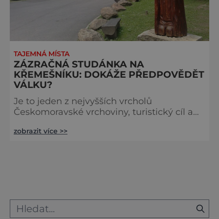
TAJEMNÁ MÍSTA
ZÁZRAČNÁ STUDÁNKA NA
KŘEMEŠNÍKU: DOKÁŽE PŘEDPOVĚDĚT
VÁLKU?
Je to jeden z nejvyšších vrcholů
Českomoravské vrchoviny, turistický cíl a
poutní místo. Vypravte se na Křemešník za
zobrazit více >>
zázračnou studánkou, která má prý řadu
výjimečných vlastností. Kousek od
Pelhřimova se tyčí vrch Křemešník, který je
významným poutním místem. Stojí zde
kostel Nejsvětější Trojice, konají se sem
náboženské poutě a turisty sem přitahuje
Zázračná studánka. [caption id="attachme