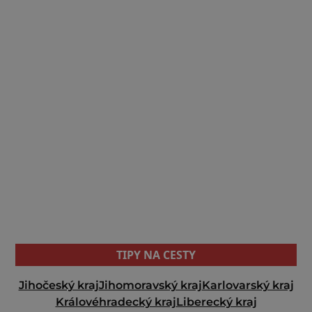
TIPY NA CESTY
Jihočeský kraj
Jihomoravský kraj
Karlovarský kraj
Královéhradecký kraj
Liberecký kraj