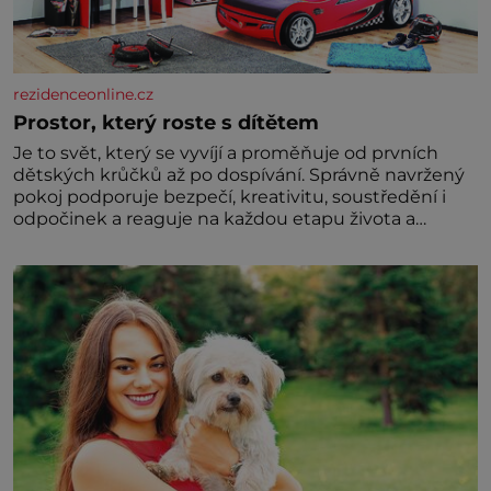
rezidenceonline.cz
Prostor, který roste s dítětem
Je to svět, který se vyvíjí a proměňuje od prvních
dětských krůčků až po dospívání. Správně navržený
pokoj podporuje bezpečí, kreativitu, soustředění i
odpočinek a reaguje na každou etapu života a
specifické potřeby dítěte. Pro nejmenší je klíčová
jednoduchost, měkkost a bezpečí, proto by pokoj
miminka měl působit především klidně a útulně.
Předškolní věk je