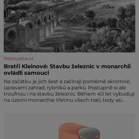
historyplus.cz
Bratři Kleinové: Stavbu železnic v monarchii
ovládli samouci
Na začátku je jich šest a začínají poměrně skromně,
úpravami zahrad, rybníků a parků. Postupně si ale
troufnou i na stavbu železnic. Během 40 let vybudují
na území monarchie třetinu všech tratí, tedy asi
3500 kilometrů! Ohromně na tom zbohatnou…
Podnikavého ducha zdědí bratři Kleinové po otci
Johannovi (1756–1835), který má malý statek na
Jesenicku