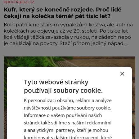
epochaplus.cz
Kufr, který se konečně rozjede. Proč lidé
čekají na kolečka téměř pět tisíc let?
Kolo patří k nejstarším vynálezům lidstva, ale kufr na
kolečkách se objevuje až ve 20. století. Po tisíce let
lidé vláčejí těžká zavazadla v rukou, na zádech nebo
je nakládají na povozy. Stačí přitom jediný nápad,
připevnit ke kufru kolečka. Jenže právě ten nikdo
dlouho nedostane. Až jednou se na letišti ozve věta,
která změní
×
Tyto webové stránky
používají soubory cookie.
K personalizaci obsahu, reklam a analýze
návštěvnosti používáme soubory cookie.
Informace o vašem používání našich
stránek také sdílíme s našimi reklamními
a analytickými partnery, kteří je mohou
kombinovat s dalšími informacemi, které