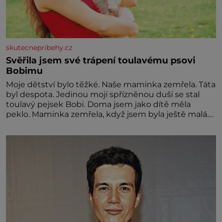
skutecnepribehy.cz
Svěřila jsem své trápení toulavému psovi
Bobimu
Moje dětství bylo těžké. Naše maminka zemřela. Táta
byl despota. Jedinou mojí spřízněnou duší se stal
toulavý pejsek Bobi. Doma jsem jako dítě měla
peklo. Maminka zemřela, když jsem byla ještě malá.
Otec hodně pil a často dokázal propít skoro celou
výplatu. Čtyři roky jsem chodila do školy u nás na
vesnici. Měli mě tam rádi, protože