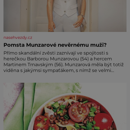
nasehvezdy.cz
Pomsta Munzarové nevěrnému muži?
Přímo skandální zvěsti zaznívají ve spojitosti s
herečkou Barborou Munzarovou (54) a hercem
Martinem Trnavským (56). Munzarová měla být totiž
viděna s jakýmsi sympaťákem, s nímž se velmi
družně, až d