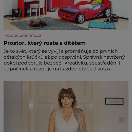
rezidenceonline.cz
Prostor, který roste s dítětem
Je to svět, který se vyvíjí a proměňuje od prvních
dětských krůčků až po dospívání. Správně navržený
pokoj podporuje bezpečí, kreativitu, soustředění i
odpočinek a reaguje na každou etapu života a
specifické potřeby dítěte. Pro nejmenší je klíčová
jednoduchost, měkkost a bezpečí, proto by pokoj
miminka měl působit především klidně a útulně.
Předškolní věk je