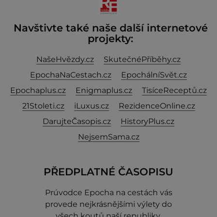
Navštivte také naše další internetové
projekty:
NašeHvězdy.cz
SkutečnéPříběhy.cz
EpochaNaCestach.cz
EpochálníSvět.cz
Epochaplus.cz
Enigmaplus.cz
TisíceReceptů.cz
21Stoleti.cz
iLuxus.cz
RezidenceOnline.cz
DarujteČasopis.cz
HistoryPlus.cz
NejsemSama.cz
PŘEDPLATNÉ ČASOPISU
Prúvodce Epocha na cestách vás
provede nejkrásnějšími výlety do
všech koutů naší republiky.