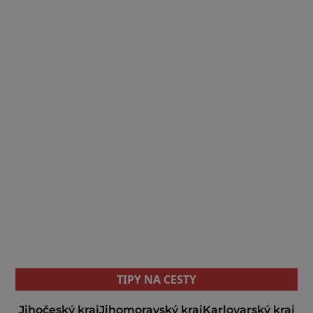
TIPY NA CESTY
Jihočeský kraj
Jihomoravský kraj
Karlovarský kraj