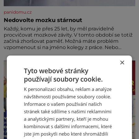
panidomu.cz
Nedovolte mozku stárnout
Každý, komu je přes 25 let, by měl pravidelně
procvičovat mozkové závity. V tomto období se totiž
začíná zhoršovat paměť. Možná máte problém
vzpomenout si na jméno kolegy z práce. Nebo
marně v paměti lovíte název knížky, kterou jste
nedávno přečetli. Je to opravdu tak, s věkem jako
×
kdyby se paměť rozhodla stávkovat. Cvičte
Tyto webové stránky
používají soubory cookie.
K personalizaci obsahu, reklam a analýze
návštěvnosti používáme soubory cookie.
Informace o vašem používání našich
stránek také sdílíme s našimi reklamními
a analytickými partnery, kteří je mohou
kombinovat s dalšími informacemi, které
jste jim poskytli nebo které shromáždili