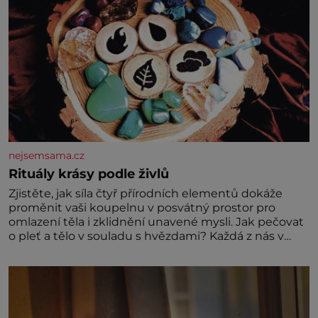
nejsemsama.cz
Rituály krásy podle živlů
Zjistěte, jak síla čtyř přírodních elementů dokáže
proměnit vaši koupelnu v posvátný prostor pro
omlazení těla i zklidnění unavené mysli. Jak pečovat
o pleť a tělo v souladu s hvězdami? Každá z nás v
sobě nese otisk vesmíru, který se projevuje nejen v
naší povaze, ale i v potřebách naší pokožky. Ohnivá
znamení Ženy narozené ve znamení Berana, Lva a
Střelce v sobě nesou žár, odvahu a neutuchající elán.
Vaše