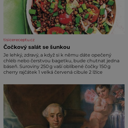
tisicereceptu.cz
Čočkový salát se šunkou
Je lehký, zdravý, a když si k němu dáte opečený
chléb nebo čerstvou bagetku, bude chutnat jedna
báseň. Suroviny 250 g vaší oblíbené čočky 150 g
cherry rajčátek 1 velká červená cibule 2 lžíce