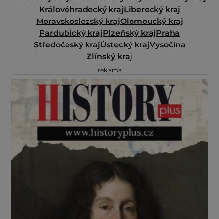
Královéhradecký kraj
Liberecký kraj
Moravskoslezský kraj
Olomoucký kraj
Pardubický kraj
Plzeňský kraj
Praha
Středočeský kraj
Ústecký kraj
Vysočina
Zlínský kraj
reklama