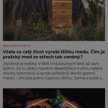
epochalnisvet.cz
Včela za celý život vyrobí lžičku medu. Čím je
pražský med ze střech tak ceněný?
Její život je krátký. V létě trvá pouhých šest až osm
týdnů. Za tu dobu navštíví desetitisíce květů, nalétá
stovky kilometrů a vyrobí přibližně devět gramů
medu – zhruba jednu čajovou lžičku. Sama o sobě se
může zdát bezvýznamná. Teprve když se spojí s
dalšími desítkami tisíc příslušnic svého včelstva,
vznikne jeden z nejdokonalejších organismů