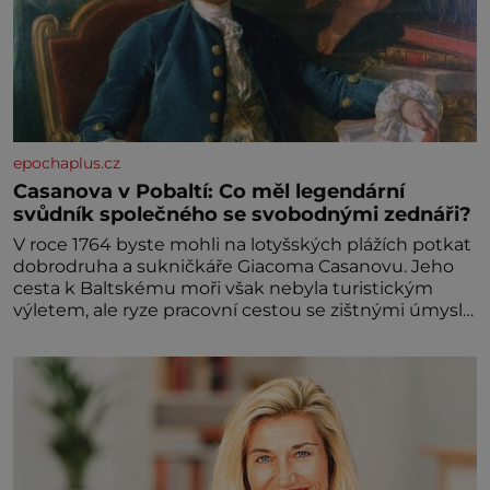
epochaplus.cz
Casanova v Pobaltí: Co měl legendární
svůdník společného se svobodnými zednáři?
V roce 1764 byste mohli na lotyšských plážích potkat
dobrodruha a sukničkáře Giacoma Casanovu. Jeho
cesta k Baltskému moři však nebyla turistickým
výletem, ale ryze pracovní cestou se zištnými úmysly.
Jaký cíl Casanova sledoval, když se například
procházel uličkami lotyšské Rigy? Casanova v Pobaltí
kontaktoval tamní zednářské lóže. Nebyl v této
oblasti žádným nováčkem, protože do zednářské