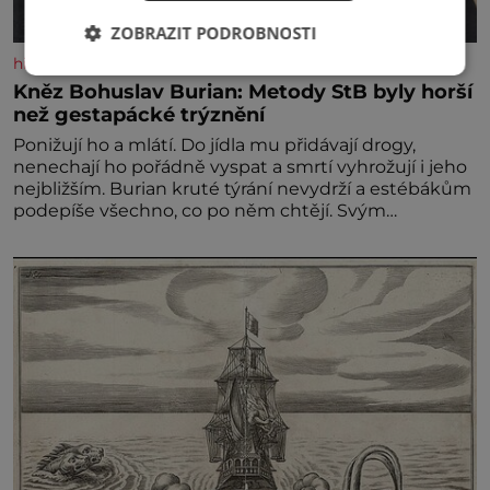
ZOBRAZIT PODROBNOSTI
historyplus.cz
Kněz Bohuslav Burian: Metody StB byly horší
než gestapácké trýznění
Ponižují ho a mlátí. Do jídla mu přidávají drogy,
nenechají ho pořádně vyspat a smrtí vyhrožují i jeho
nejbližším. Burian kruté týrání nevydrží a estébákům
podepíše všechno, co po něm chtějí. Svým
podpisem jim potvrdí také to, že na něj během
výslechů nikdo nevyvíjel fyzický ani psychický nátlak.
Syn brněnského řezníka chce být knězem a