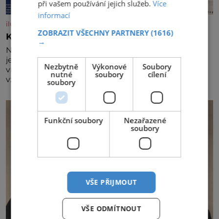
při vašem používání jejich služeb.
Více
informací
iluxus.cz
ZOBRAZIT VŠECHNY PARTNERY
(1616)
Král vín začíná třetí dekádu
→
Největší český vinařský projekt Král vín ve svém již
jednadvacátém ročníku představil nejlepší domácí
Nezbytně
Výkonové
Soubory
vína. Ta vybírala odborná porota z celkem 1260
nutné
soubory
cílení
vzorků od 157 vinařů. Král vín, který se – i pře
soubory
Funkční soubory
Nezařazené
soubory
VŠE PŘIJMOUT
VŠE ODMÍTNOUT