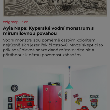
enigmaplus.cz
Ayia Napa: Kyperské vodní monstrum s
mírumilovnou povahou
Vodní monstra jsou poměrně častým koloritem
nejrůznějších jezer, řek či ostrovů. Mnozí skeptici to
přikládají hlavně snaze dané místo zviditelnit a
přitáhnout k němu pozornost záhadám
nakloněných turi