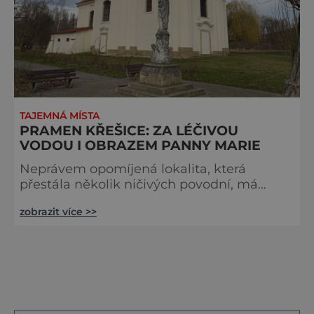
TAJEMNÁ MÍSTA
PRAMEN KŘEŠICE: ZA LÉČIVOU
VODOU I OBRAZEM PANNY MARIE
Neprávem opomíjená lokalita, která
přestála několik ničivých povodní, má
bohatou historii plnou příběhů o zázracích.
zobrazit více >>
Vydejte se do Křešic u Litoměřic na
významné mariánské poutní místo. Roku
1679 kupuje litoměřický řeznický učeň Jan
Jiří Köcher kopii Milostného obrazu Panny
Marie Křešické (Křešické Paladium), která
je vypálená v hlíně. Nechá jej kolorovat, a
pak ho umisťuje u sebe doma v Litomě