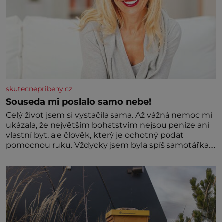
skutecnepribehy.cz
Souseda mi poslalo samo nebe!
Celý život jsem si vystačila sama. Až vážná nemoc mi
ukázala, že největším bohatstvím nejsou peníze ani
vlastní byt, ale člověk, který je ochotný podat
pomocnou ruku. Vždycky jsem byla spíš samotářka.
Nepotřebovala jsem kolem sebe partu kamarádek
ani partnera. Stačily mi knihy, práce a hlavně klid.
Hned po studiích jsem odešla z rodného města,