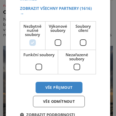
nasehvezdy.cz
ZOBRAZIT VŠECHNY PARTNERY
(1616)
Osamělá herečka Syslová všechno vzdala?
→
Nedávno se povídalo, že má Dana Syslová (80)
blízkého přítele, který je jí oporou. Ale je to ještě
Nezbytně
Výkonové
Soubory
vůbec pravda? V posledních dnech čím dál častěji
nutné
soubory
cílení
soubory
mluví o svém odchodu. Dohnala ji snad samota? Půs
Funkční soubory
Nezařazené
soubory
VŠE PŘIJMOUT
VŠE ODMÍTNOUT
ZOBRAZIT PODROBNOSTI