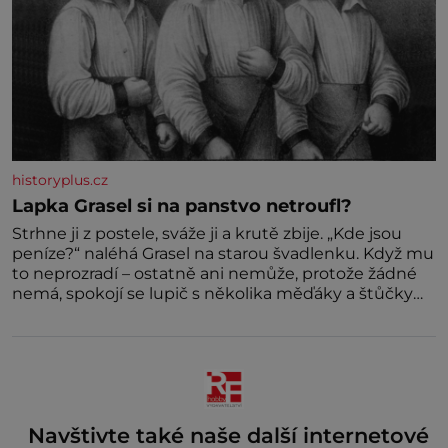
historyplus.cz
Lapka Grasel si na panstvo netroufl?
Strhne ji z postele, sváže ji a krutě zbije. „Kde jsou
peníze?“ naléhá Grasel na starou švadlenku. Když mu
to neprozradí – ostatně ani nemůže, protože žádné
nemá, spokojí se lupič s několika měďáky a štůčky
látky. Zraněná žena pár dní nato umírá. Je to muž
nebývale krutý. Jeho činy budí hrůzu ještě dlouho po
jeho smrti
Navštivte také naše další internetové