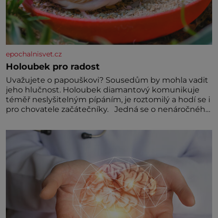
epochalnisvet.cz
Holoubek pro radost
Uvažujete o papouškovi? Sousedům by mohla vadit
jeho hlučnost. Holoubek diamantový komunikuje
téměř neslyšitelným pípáním, je roztomilý a hodí se i
pro chovatele začátečníky. Jedná se o nenáročného
klidného ptáčka, který většinu dne jen posedává.
Hodně času tráví na zemi, kde sbírá zbytky semínek
Jeho domovinou je prakticky celá Austrálie s
výjimkou pobřežní oblasti.