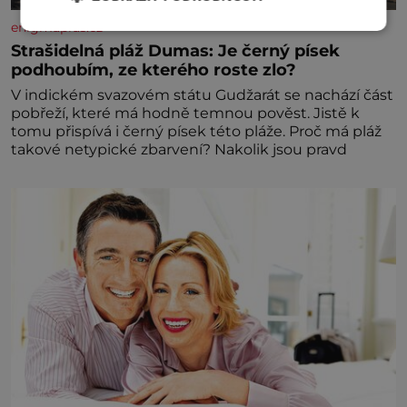
enigmaplus.cz
Strašidelná pláž Dumas: Je černý písek
podhoubím, ze kterého roste zlo?
V indickém svazovém státu Gudžarát se nachází část
pobřeží, které má hodně temnou pověst. Jistě k
tomu přispívá i černý písek této pláže. Proč má pláž
takové netypické zbarvení? Nakolik jsou pravd