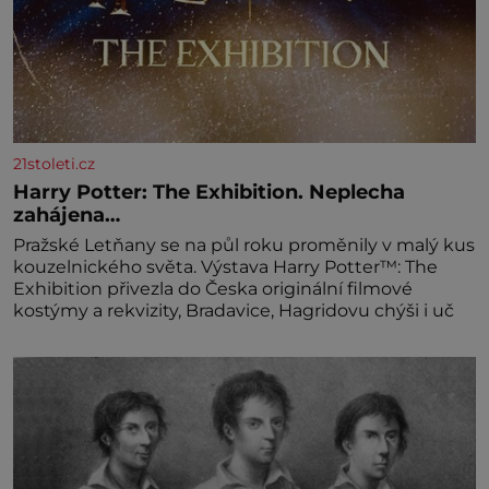
21stoleti.cz
Harry Potter: The Exhibition. Neplecha
zahájena…
Pražské Letňany se na půl roku proměnily v malý kus
kouzelnického světa. Výstava Harry Potter™: The
Exhibition přivezla do Česka originální filmové
kostýmy a rekvizity, Bradavice, Hagridovu chýši i uč