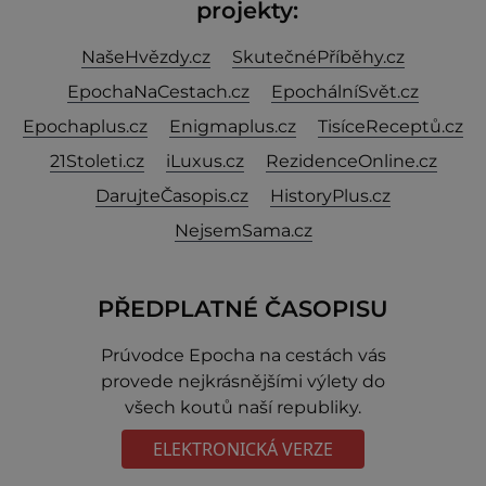
projekty:
NašeHvězdy.cz
SkutečnéPříběhy.cz
EpochaNaCestach.cz
EpochálníSvět.cz
Epochaplus.cz
Enigmaplus.cz
TisíceReceptů.cz
21Stoleti.cz
iLuxus.cz
RezidenceOnline.cz
DarujteČasopis.cz
HistoryPlus.cz
NejsemSama.cz
PŘEDPLATNÉ ČASOPISU
Prúvodce Epocha na cestách vás
provede nejkrásnějšími výlety do
všech koutů naší republiky.
ELEKTRONICKÁ VERZE