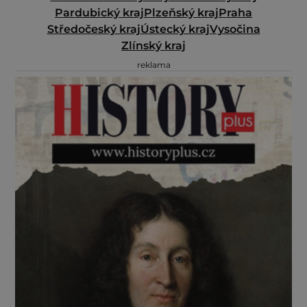
Pardubický kraj
Plzeňský kraj
Praha
Středočeský kraj
Ústecký kraj
Vysočina
Zlínský kraj
reklama