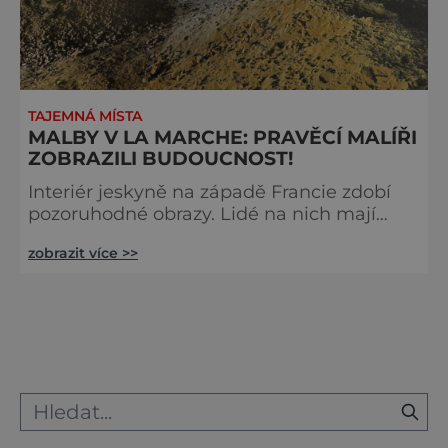
TAJEMNÁ MÍSTA
MALBY V LA MARCHE: PRAVĚCÍ MALÍŘI
ZOBRAZILI BUDOUCNOST!
Interiér jeskyně na západě Francie zdobí
pozoruhodné obrazy. Lidé na nich mají
moderně střižené vlasy i vousy. Jejich šaty
zobrazit více >>
se poprvé objevily až ve středověku. Malby
jsou ale staré tisíce let. Jak je to možné?
Francouzská jeskyně La Marche byla
objevena ve třicátých letech minulého
století. Skrývala překvapivý objev. Foto:
pinterest.