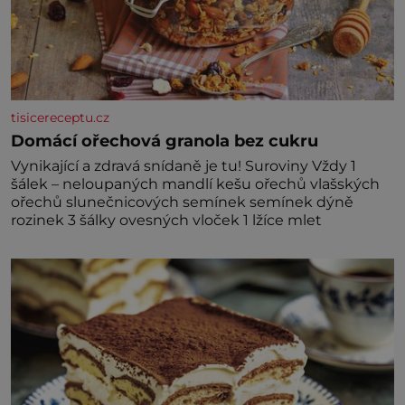
tisicereceptu.cz
Domácí ořechová granola bez cukru
Vynikající a zdravá snídaně je tu! Suroviny Vždy 1
šálek – neloupaných mandlí kešu ořechů vlašských
ořechů slunečnicových semínek semínek dýně
rozinek 3 šálky ovesných vloček 1 lžíce mlet