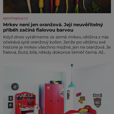
epochaplus.cz
Mrkev není jen oranžová. Její neuvěřitelný
příběh začíná fialovou barvou
Když dnes vytáhneme ze země mrkev, většina z nás
očekává sytě oranžový kořen. Jenže po většinu své
historie je mrkev všechno možné, jen ne oranžová. Je
fialová, žlutá, bílá, někdy dokonce téměř černá. Až
díky stovkám let pečlivého šlechtění se z ní stává
zelenina, bez které si českou zahradu ani
nedokážeme představit. Její příběh je