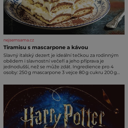
nejsemsama.cz
Tiramisu s mascarpone a kávou
Slavný italský dezert je ideální tečkou za rodinným
obědem i slavnostní večeří a jeho příprava je
jednodušší, než se může zdát. Ingredience pro 4
osoby: 250 g mascarpone 3 vejce 80 g cukru 200 g
cukrářských piškotů 250 ml silné kávy 2 lžíce
amaretta kakao na posypání Postup: Oddělte
žloutky od bílků. Žloutky vyšlehejte s cukrem do
světlé pěny a postupně do nich vmíchejte
mascarpone, aby vznikl hladký