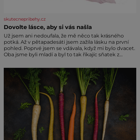
skutecnepribehy.cz
Dovolte lásce, aby si vás našla
Už jsem ani nedoufala, že mě něco tak krásného
potká. Až v pětapadesáti jsem zažila lásku na první
pohled. Poprvé jsem se vdávala, když mi bylo dvacet.
Oba jsme byli mladí a byl to tak říkajíc sňatek z
rozumu. Rodiče nás dali dohromady, Toník byl dobře
zaopatřený mladý muž. Manželství nám oběma moc
nesvědčilo, brzy jsme zjistili, že