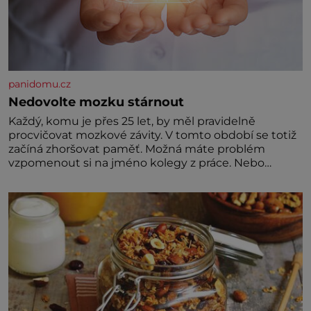
panidomu.cz
Nedovolte mozku stárnout
Každý, komu je přes 25 let, by měl pravidelně
procvičovat mozkové závity. V tomto období se totiž
začíná zhoršovat paměť. Možná máte problém
vzpomenout si na jméno kolegy z práce. Nebo
marně v paměti lovíte název knížky, kterou jste
nedávno přečetli. Je to opravdu tak, s věkem jako
kdyby se paměť rozhodla stávkovat. Cvičte