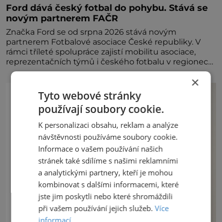
Ford dává český fotbal do pohybu. Stává se
novým partnerem FAČR
Značka Ford se od srpna 2026 stává novým
partnerem Fotbalové asociace České republiky. V
rámci tříleté spolupráce zajistí mobilitu asociace,
reprezentačních týmů i českého fotbalu v regionech.
Partner
×
Tyto webové stránky
používají soubory cookie.
K personalizaci obsahu, reklam a analýze
návštěvnosti používáme soubory cookie.
Informace o vašem používání našich
stránek také sdílíme s našimi reklamními
a analytickými partnery, kteří je mohou
kombinovat s dalšími informacemi, které
jste jim poskytli nebo které shromáždili
při vašem používání jejich služeb.
Více
informací