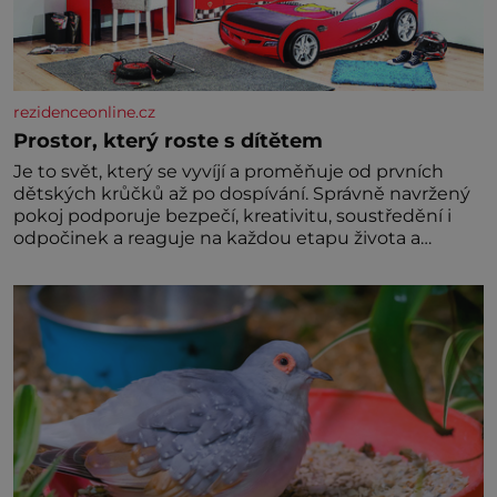
rezidenceonline.cz
Prostor, který roste s dítětem
Je to svět, který se vyvíjí a proměňuje od prvních
dětských krůčků až po dospívání. Správně navržený
pokoj podporuje bezpečí, kreativitu, soustředění i
odpočinek a reaguje na každou etapu života a
specifické potřeby dítěte. Pro nejmenší je klíčová
jednoduchost, měkkost a bezpečí, proto by pokoj
miminka měl působit především klidně a útulně.
Předškolní věk je