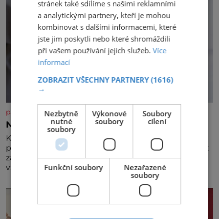
stránek také sdílíme s našimi reklamními
a analytickými partnery, kteří je mohou
kombinovat s dalšími informacemi, které
jste jim poskytli nebo které shromáždili
při vašem používání jejich služeb.
Více
informací
ZOBRAZIT VŠECHNY PARTNERY
(1616)
→
panidomu.cz
Nezbytně
Výkonové
Soubory
nutné
soubory
cílení
Nedovolte mozku stárnout
soubory
Každý, komu je přes 25 let, by měl pravidelně
procvičovat mozkové závity. V tomto období se totiž
začíná zhoršovat paměť. Možná máte problém
Funkční soubory
Nezařazené
vzpomenout si na jméno kolegy z práce. Nebo
soubory
marně v paměti lovíte název knížky, kterou jste
nedávno přečetli. Je to opravdu tak, s věkem jako
kdyby se paměť rozhodla stávkovat. Cvičte