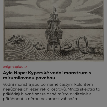
enigmaplus.cz
Ayia Napa: Kyperské vodní monstrum s
mírumilovnou povahou
Vodní monstra jsou poměrně častým koloritem
nejrůznějších jezer, řek či ostrovů. Mnozí skeptici to
přikládají hlavně snaze dané místo zviditelnit a
přitáhnout k němu pozornost záhadám
nakloněných turi