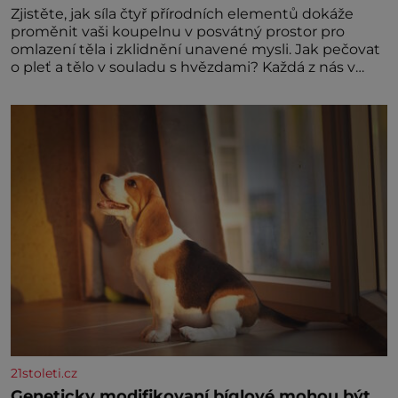
Zjistěte, jak síla čtyř přírodních elementů dokáže
proměnit vaši koupelnu v posvátný prostor pro
omlazení těla i zklidnění unavené mysli. Jak pečovat
o pleť a tělo v souladu s hvězdami? Každá z nás v
sobě nese otisk vesmíru, který se projevuje nejen v
naší povaze, ale i v potřebách naší pokožky. Ohnivá
znamení Ženy narozené ve znamení Berana, Lva a
Střelce v sobě nesou žár, odvahu a neutuchající elán.
Vaše
21stoleti.cz
Geneticky modifikovaní bíglové mohou být