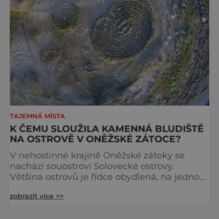
TAJEMNÁ MÍSTA
K ČEMU SLOUŽILA KAMENNÁ BLUDIŠTĚ
NA OSTROVĚ V ONĚŽSKÉ ZÁTOCE?
V nehostinné krajině Oněžské zátoky se
nachází souostroví Solovecké ostrovy.
Většina ostrovů je řídce obydlená, na jednom
z nich ale žádný člověk nepřebývá. Jde o
zobrazit více >>
malý skalnatý a záhadný ostrov Bolshoi
Zayatsky. Zdobí jej totiž labyrinty z kamení a