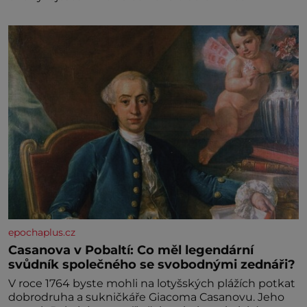
epochaplus.cz
Casanova v Pobaltí: Co měl legendární
svůdník společného se svobodnými zednáři?
V roce 1764 byste mohli na lotyšských plážích potkat
dobrodruha a sukničkáře Giacoma Casanovu. Jeho