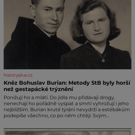
historyplus.cz
Kněz Bohuslav Burian: Metody StB byly horší
než gestapácké trýznění
Ponižují ho a mlátí. Do jídla mu přidávají drogy,
nenechají ho pořádně vyspat a smrtí vyhrožují i jeho
nejbližším. Burian kruté týrání nevydrží a estébákům
podepíše všechno, co po něm chtějí. Svým
podpisem jim potvrdí také to, že na něj během
výslechů nikdo nevyvíjel fyzický ani psychický nátlak.
Syn brněnského řezníka chce být knězem a