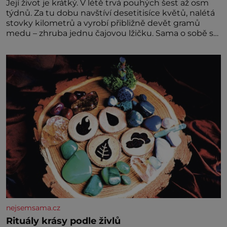
Její život je krátký. V létě trvá pouhých šest až osm
týdnů. Za tu dobu navštíví desetitisíce květů, nalétá
stovky kilometrů a vyrobí přibližně devět gramů
medu – zhruba jednu čajovou lžičku. Sama o sobě se
může zdát bezvýznamná. Teprve když se spojí s
dalšími desítkami tisíc příslušnic svého včelstva,
vznikne jeden z nejdokonalejších organismů
nejsemsama.cz
Rituály krásy podle živlů