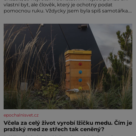
vlastní byt, ale člověk, který je ochotný podat
pomocnou ruku. Vždycky jsem byla spíš samotářka.
Nepotřebovala jsem kolem sebe partu kamarádek
ani partnera. Stačily mi knihy, práce a hlavně klid.
Hned po studiích jsem odešla z rodného města,
epochalnisvet.cz
Včela za celý život vyrobí lžičku medu. Čím je
pražský med ze střech tak ceněný?