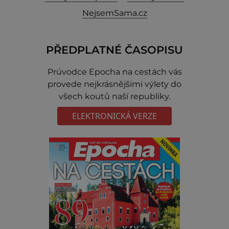
NejsemSama.cz
PŘEDPLATNÉ ČASOPISU
Prúvodce Epocha na cestách vás
provede nejkrásnějšími výlety do
všech koutů naší republiky.
ELEKTRONICKÁ VERZE