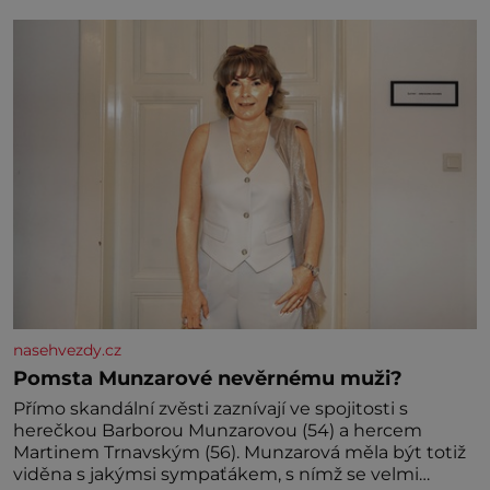
jednoduchost, měkkost a bezpečí, proto by pokoj
miminka měl působit především klidně a útulně.
Předškolní věk je
nasehvezdy.cz
Pomsta Munzarové nevěrnému muži?
Přímo skandální zvěsti zaznívají ve spojitosti s
herečkou Barborou Munzarovou (54) a hercem
Martinem Trnavským (56). Munzarová měla být totiž
viděna s jakýmsi sympaťákem, s nímž se velmi