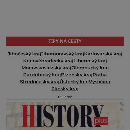
TIPY NA CESTY
Jihočeský kraj
Jihomoravský kraj
Karlovarský kraj
Královéhradecký kraj
Liberecký kraj
Moravskoslezský kraj
Olomoucký kraj
Pardubický kraj
Plzeňský kraj
Praha
Středočeský kraj
Ústecký kraj
Vysočina
Zlínský kraj
reklama