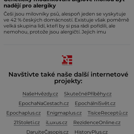
nadějí pro alergiky
Češi jsou milovníky psů, alespoň jeden se vyskytuje
ve 42 % českých domácností. Existuje však poměrně
velká skupina lidí, kteří by si psa rádi pořídili, ale
nemohou, protože jsou alergičtí. Jejich imu
Navštivte také naše další internetové
projekty:
NašeHvězdy.cz
SkutečnéPříběhy.cz
EpochaNaCestach.cz
EpochálníSvět.cz
Epochaplus.cz
Enigmaplus.cz
TisíceReceptů.cz
21Stoleti.cz
iLuxus.cz
RezidenceOnline.cz
DarujteČasopis.cz
HistoryPlus.cz