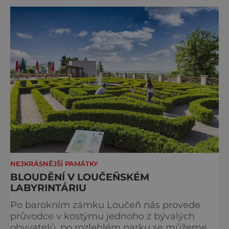
křovin, které se vzpírají logice. Kamenné
labyrinty pocházejí z doby Neolitu a měří od
šesti do pětadvaceti metrů. Kameny jsou v
nich nejčastěji vys
NEJKRÁSNĚJŠÍ PAMÁTKY
BLOUDĚNÍ V LOUČEŇSKÉM
LABYRINTÁRIU
Po barokním zámku Loučeň nás provede
průvodce v kostýmu jednoho z bývalých
obyvatelů, po rozlehlém parku se můžeme