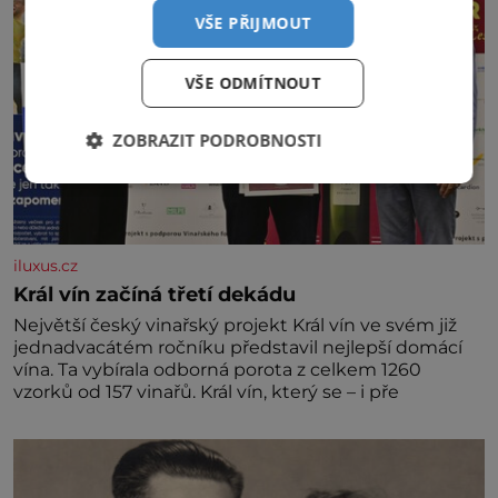
VŠE PŘIJMOUT
VŠE ODMÍTNOUT
ZOBRAZIT PODROBNOSTI
iluxus.cz
Král vín začíná třetí dekádu
Největší český vinařský projekt Král vín ve svém již
jednadvacátém ročníku představil nejlepší domácí
vína. Ta vybírala odborná porota z celkem 1260
vzorků od 157 vinařů. Král vín, který se – i pře