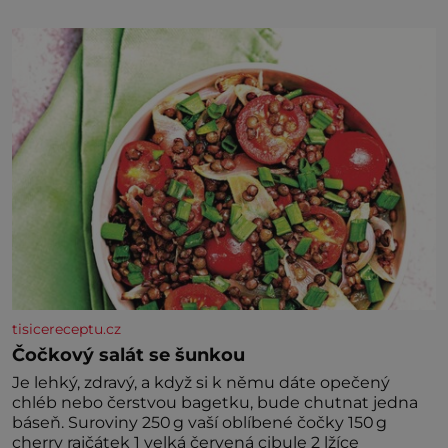
družně, až d
tisicereceptu.cz
Čočkový salát se šunkou
Je lehký, zdravý, a když si k němu dáte opečený
chléb nebo čerstvou bagetku, bude chutnat jedna
báseň. Suroviny 250 g vaší oblíbené čočky 150 g
cherry rajčátek 1 velká červená cibule 2 lžíce