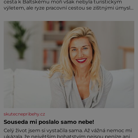
cesta k Baltskému moři však nebyla turistickým
výletem, ale ryze pracovní cestou se zištnými úmysly.
Jaký cíl Casanova sledoval, když se například
procházel uličkami lotyšské Rigy? Casanova v Pobaltí
kontaktoval tamní zednářské lóže. Nebyl v této
oblasti žádným nováčkem, protože do zednářské
skutecnepribehy.cz
Souseda mi poslalo samo nebe!
Celý život jsem si vystačila sama. Až vážná nemoc mi
ukázala, že největším bohatstvím nejsou peníze ani