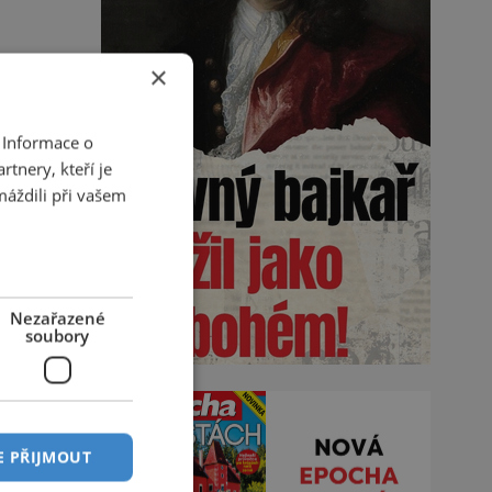
×
 Informace o
tnery, kteří je
máždili při vašem
Nezařazené
soubory
E PŘIJMOUT