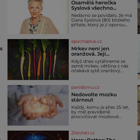
Osamělá herečka
Syslová všechno
vzdala?
Nedávno se povídalo, že má
Dana Syslová (80) blízkého
přítele, který je jí oporou.
V
Ale je to ještě vůbec
pravda? V posledních dnech
čím dál častěji mluví o
epochaplus.cz
svém odchodu. Dohnala ji
snad samota? Půs
ás
Mrkev není jen
oranžová. Její
neuvěřitelný příběh
Když dnes vytáhneme ze
začíná fialovou barvou
země mrkev, většina z nás
očekává sytě oranžový
kořen. Jenže po většinu své
historie je mrkev všechno
možné, jen ne oranžová. Je
panidomu.cz
í
fialová, žlutá, bílá, někdy
dokonce téměř černá. Až
Nedovolte mozku
díky stovkám let pečlivého
stárnout
ře
šlechtění se z ní stává
Každý, komu je přes 25 let,
zelenina, bez které si českou
by měl pravidelně
zahradu ani nedokážeme
procvičovat mozkové
představit. Její příběh je
závity. V tomto období se
dí
totiž začíná zhoršovat
paměť. Možná máte
21stoleti.cz
problém vzpomenout si na
jméno kolegy z práce. Nebo