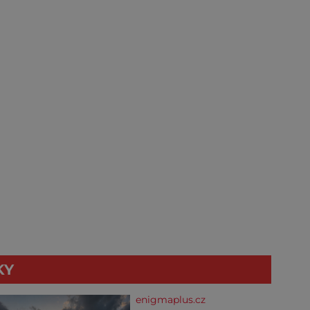
KY
enigmaplus.cz