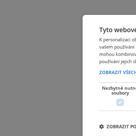
Tyto webové
K personalizaci 
vašem používání n
mohou kombinovat
používání jejich 
ZOBRAZIT VŠEC
Nezbytně nutn
soubory
ZOBRAZIT P