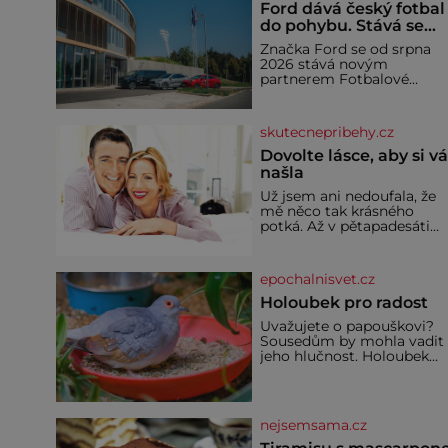
Ford dává český fotbal
do pohybu. Stává se
novým partnerem
Značka Ford se od srpna
FAČR
2026 stává novým
partnerem Fotbalové
asociace České republiky. 
rámci tříleté spolupráce
zajistí mobilitu asociace,
skutecnepribehy.cz
reprezentačních týmů i
českého fotbalu v
Dovolte lásce, aby si v
regionech. Partner
našla
Už jsem ani nedoufala, že
mě něco tak krásného
potká. Až v pětapadesáti
jsem zažila lásku na první
pohled. Poprvé jsem se
vdávala, když mi bylo
epochalnisvet.cz
dvacet. Oba jsme byli mlad
a byl to tak říkajíc sňatek z
Holoubek pro radost
rozumu. Rodiče nás dali
Uvažujete o papouškovi?
dohromady, Toník byl dob
Sousedům by mohla vadit
zaopatřený mladý muž.
jeho hlučnost. Holoubek
Manželství nám oběma
diamantový komunikuje
moc nesvědčilo, brzy jsme
téměř neslyšitelným
zjistili, že
pípáním, je roztomilý a ho
se i pro chovatele
nejsemsama.cz
začátečníky. Jedná se o
nenáročného klidného