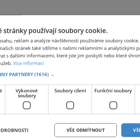
 stránky používají soubory cookie.
obsahu, reklam a analýze návštěvnosti používáme soubory cookie.
ašich stránek také sdílíme s našimi reklamními a analytickými par
 s dalšími informacemi, které jste jim poskytli nebo které shro
služeb.
Více informací
HNY PARTNERY
(1616) →
é
Výkonové
Soubory cílení
Funkční soubory
soubory
ODROBNOSTI
VŠE ODMÍTNOUT
VŠ