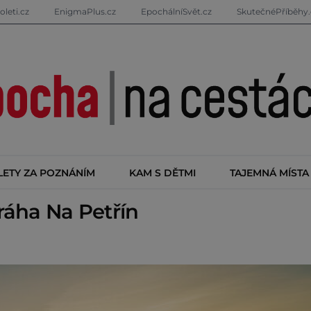
oleti.cz
EnigmaPlus.cz
EpochálníSvět.cz
SkutečnéPříběhy.
LETY ZA POZNÁNÍM
KAM S DĚTMI
TAJEMNÁ MÍSTA
áha Na Petřín