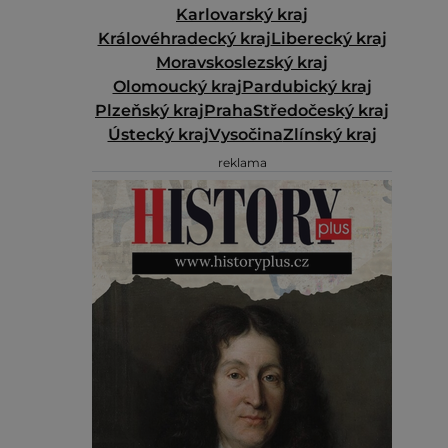
Karlovarský kraj
Královéhradecký kraj
Liberecký kraj
Moravskoslezský kraj
Olomoucký kraj
Pardubický kraj
Plzeňský kraj
Praha
Středočeský kraj
Ústecký kraj
Vysočina
Zlínský kraj
reklama