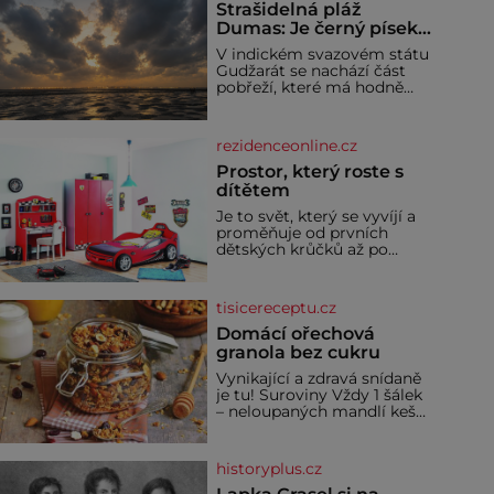
Strašidelná pláž
Dumas: Je černý písek
podhoubím, ze kterého
V indickém svazovém státu
roste zlo?
Gudžarát se nachází část
pobřeží, které má hodně
temnou pověst. Jistě k
tomu přispívá i černý písek
této pláže. Proč má pláž
rezidenceonline.cz
takové netypické zbarvení?
Nakolik jsou pravd
Prostor, který roste s
dítětem
Je to svět, který se vyvíjí a
proměňuje od prvních
dětských krůčků až po
dospívání. Správně
navržený pokoj podporuje
bezpečí, kreativitu,
tisicereceptu.cz
soustředění i odpočinek a
reaguje na každou etapu
Domácí ořechová
života a specifické potřeby
granola bez cukru
dítěte. Pro nejmenší je
Vynikající a zdravá snídaně
klíčová jednoduchost,
je tu! Suroviny Vždy 1 šálek
měkkost a bezpečí, proto
– neloupaných mandlí kešu
by pokoj miminka měl
ořechů vlašských ořechů
působit především klidně a
slunečnicových semínek
útulně. Předškolní věk je
semínek dýně rozinek 3
historyplus.cz
šálky ovesných vloček 1
lžíce mlet