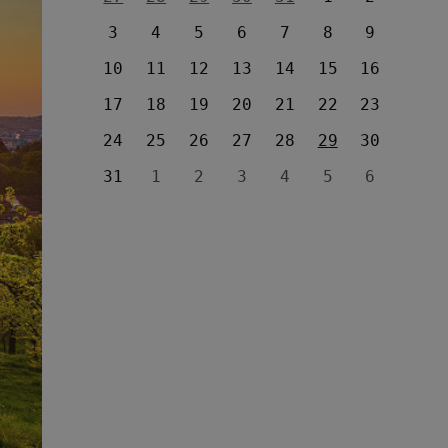
3
4
5
6
7
8
9
10
11
12
13
14
15
16
17
18
19
20
21
22
23
24
25
26
27
28
29
30
31
1
2
3
4
5
6