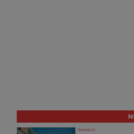
N
iluxus.cz