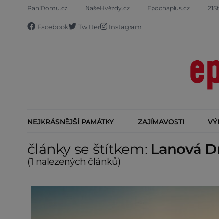
PaníDomu.cz
NašeHvězdy.cz
Epochaplus.cz
21St
Facebook
Twitter
Instagram
NEJKRÁSNĚJŠÍ PAMÁTKY
ZAJÍMAVOSTI
VÝ
články se štítkem:
Lanová Dr
(1 nalezených článků)