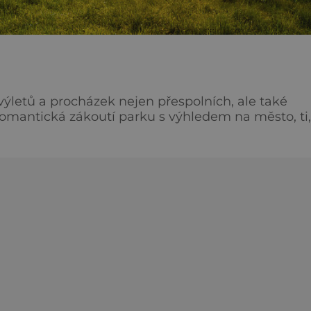
výletů a procházek nejen přespolních, ale také
omantická zákoutí parku s výhledem na město, ti,
 zajímavosti, které se na tomto vrchu nacházejí.
... Krom