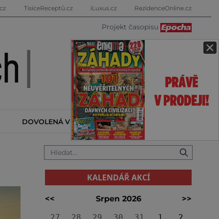
cz
TisíceReceptů.cz
iLuxus.cz
RezidenceOnline.cz
Projekt časopisu
×
DOVOLENÁ V ZAHRANIČÍ
KALENDÁŘ AKCÍ
KALENDÁŘ AKCÍ
<<
Srpen 2026
>>
27
28
29
30
31
1
2