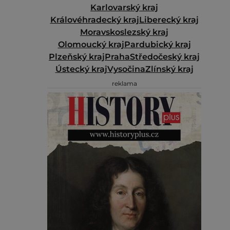
Karlovarský kraj
Královéhradecký kraj
Liberecký kraj
Moravskoslezský kraj
Olomoucký kraj
Pardubický kraj
Plzeňský kraj
Praha
Středočeský kraj
Ústecký kraj
Vysočina
Zlínský kraj
reklama