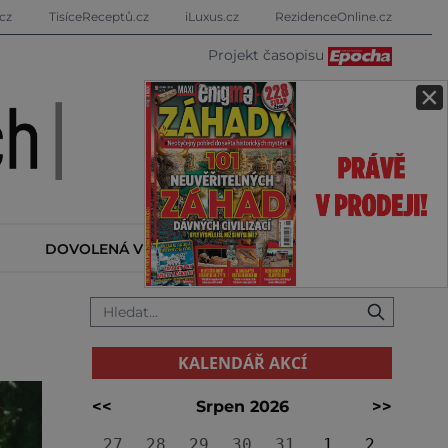
cz
TisíceReceptů.cz
iLuxus.cz
RezidenceOnline.cz
Projekt časopisu
×
DOVOLENÁ V ZAHRANIČÍ
KALENDÁŘ AKCÍ
KALENDÁŘ AKCÍ
<<
Srpen 2026
>>
27
28
29
30
31
1
2