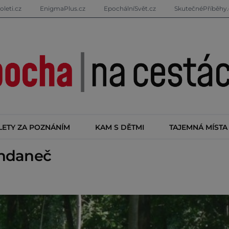
oleti.cz
EnigmaPlus.cz
EpochálníSvět.cz
SkutečnéPříběhy.
LETY ZA POZNÁNÍM
KAM S DĚTMI
TAJEMNÁ MÍSTA
hdaneč