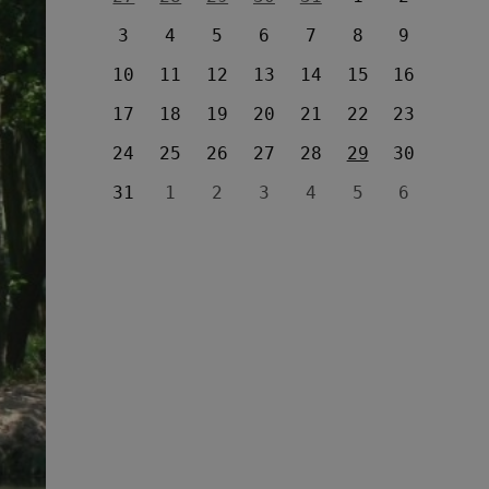
3
4
5
6
7
8
9
10
11
12
13
14
15
16
17
18
19
20
21
22
23
24
25
26
27
28
29
30
31
1
2
3
4
5
6