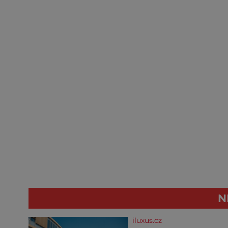
N
iluxus.cz