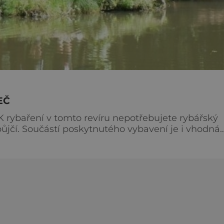
EČ
 K rybaření v tomto revíru nepotřebujete rybářský
e i vhodná
. Chytíte tu kapry, candáty, štiky, pstruhy a mno