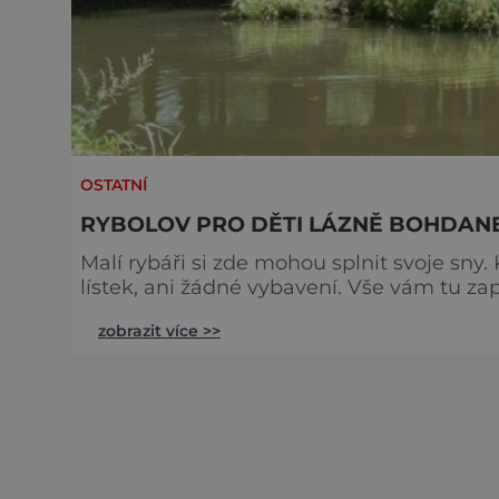
OSTATNÍ
RYBOLOV PRO DĚTI LÁZNĚ BOHDAN
Malí rybáři si zde mohou splnit svoje sny.
lístek, ani žádné vybavení. Vše vám tu zapůjčí. Součástí poskytnutého vybavení j
návnada pro ulovení vybraného druhu ryby
zobrazit více >>
další. Posezení tu poskytuje restaurace, nabízející nejen rybí speciality. Další zábavu pro děti
zajišťuje hřiště p