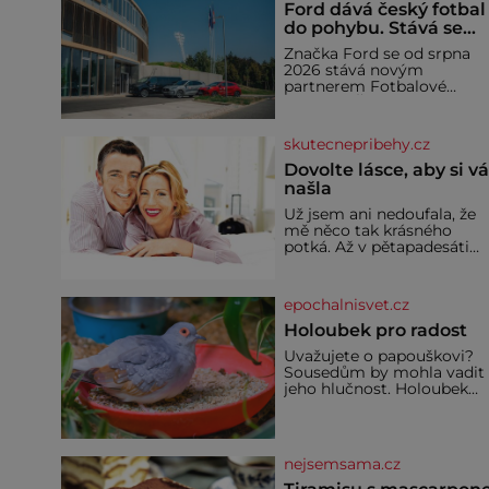
Ford dává český fotbal
do pohybu. Stává se
novým partnerem
Značka Ford se od srpna
FAČR
2026 stává novým
partnerem Fotbalové
asociace České republiky. 
rámci tříleté spolupráce
zajistí mobilitu asociace,
skutecnepribehy.cz
reprezentačních týmů i
českého fotbalu v
Dovolte lásce, aby si v
regionech. Partner
našla
Už jsem ani nedoufala, že
mě něco tak krásného
potká. Až v pětapadesáti
jsem zažila lásku na první
pohled. Poprvé jsem se
vdávala, když mi bylo
epochalnisvet.cz
dvacet. Oba jsme byli mlad
a byl to tak říkajíc sňatek z
Holoubek pro radost
rozumu. Rodiče nás dali
Uvažujete o papouškovi?
dohromady, Toník byl dob
Sousedům by mohla vadit
zaopatřený mladý muž.
jeho hlučnost. Holoubek
Manželství nám oběma
diamantový komunikuje
moc nesvědčilo, brzy jsme
téměř neslyšitelným
zjistili, že
pípáním, je roztomilý a ho
se i pro chovatele
nejsemsama.cz
začátečníky. Jedná se o
nenáročného klidného