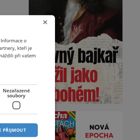
×
 Informace o
tnery, kteří je
máždili při vašem
Nezařazené
soubory
E PŘIJMOUT