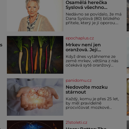
Osamělá herečka
Syslová všechno
vzdala?
Nedávno se povídalo, že má
Dana Syslová (80) blízkého
přítele, který je jí oporou.
V
Ale je to ještě vůbec
pravda? V posledních dnech
čím dál častěji mluví o
epochaplus.cz
svém odchodu. Dohnala ji
snad samota? Půs
ás
Mrkev není jen
oranžová. Její
neuvěřitelný příběh
Když dnes vytáhneme ze
začíná fialovou barvou
země mrkev, většina z nás
očekává sytě oranžový
kořen. Jenže po většinu své
historie je mrkev všechno
možné, jen ne oranžová. Je
panidomu.cz
í
fialová, žlutá, bílá, někdy
dokonce téměř černá. Až
Nedovolte mozku
díky stovkám let pečlivého
stárnout
ře
šlechtění se z ní stává
Každý, komu je přes 25 let,
zelenina, bez které si českou
by měl pravidelně
zahradu ani nedokážeme
procvičovat mozkové
představit. Její příběh je
závity. V tomto období se
dí
totiž začíná zhoršovat
paměť. Možná máte
21stoleti.cz
problém vzpomenout si na
jméno kolegy z práce. Nebo