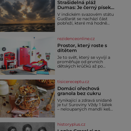
Strašidelná pláž
Dumas: Je černý písek
podhoubím, ze kterého
V indickém svazovém státu
roste zlo?
Gudžarát se nachází část
pobřeží, které má hodně
temnou pověst. Jistě k
tomu přispívá i černý písek
této pláže. Proč má pláž
rezidenceonline.cz
takové netypické zbarvení?
Nakolik jsou pravd
Prostor, který roste s
dítětem
Je to svět, který se vyvíjí a
proměňuje od prvních
dětských krůčků až po
dospívání. Správně
navržený pokoj podporuje
bezpečí, kreativitu,
tisicereceptu.cz
soustředění i odpočinek a
reaguje na každou etapu
Domácí ořechová
života a specifické potřeby
granola bez cukru
dítěte. Pro nejmenší je
Vynikající a zdravá snídaně
klíčová jednoduchost,
je tu! Suroviny Vždy 1 šálek
měkkost a bezpečí, proto
– neloupaných mandlí kešu
by pokoj miminka měl
ořechů vlašských ořechů
působit především klidně a
slunečnicových semínek
útulně. Předškolní věk je
semínek dýně rozinek 3
historyplus.cz
šálky ovesných vloček 1
lžíce mlet