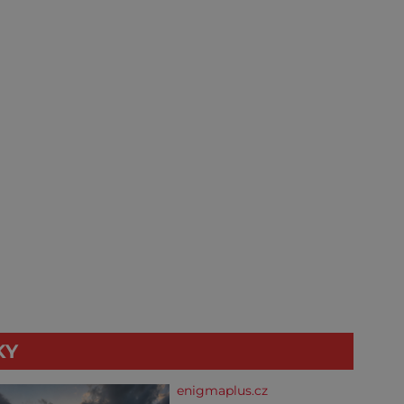
KY
enigmaplus.cz