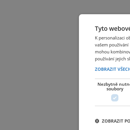
Tyto webové
K personalizaci 
vašem používání n
mohou kombinovat
používání jejich 
ZOBRAZIT VŠEC
Nezbytně nutn
soubory
ZOBRAZIT P