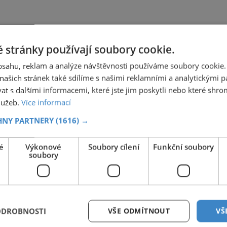
 stránky používají soubory cookie.
obsahu, reklam a analýze návštěvnosti používáme soubory cookie.
ašich stránek také sdílíme s našimi reklamními a analytickými par
 s dalšími informacemi, které jste jim poskytli nebo které shro
služeb.
Více informací
HNY PARTNERY
(1616) →
é
Výkonové
Soubory cílení
Funkční soubory
soubory
ODROBNOSTI
VŠE ODMÍTNOUT
VŠ