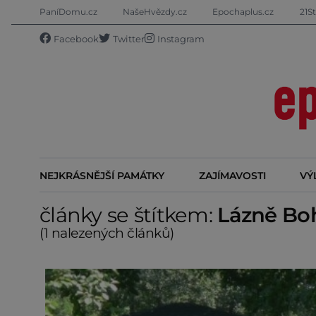
PaníDomu.cz
NašeHvězdy.cz
Epochaplus.cz
21St
Facebook
Twitter
Instagram
NEJKRÁSNĚJŠÍ PAMÁTKY
ZAJÍMAVOSTI
VÝ
články se štítkem:
Lázně Bo
(1 nalezených článků)