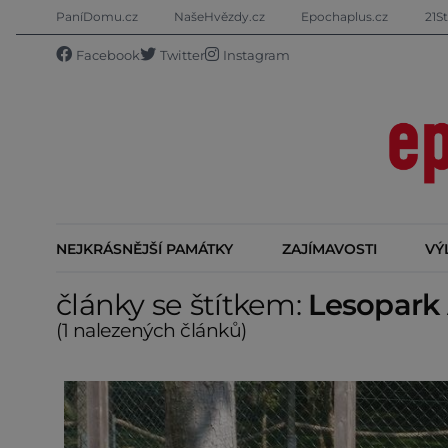
PaníDomu.cz
NašeHvězdy.cz
Epochaplus.cz
21St
Facebook
Twitter
Instagram
NEJKRÁSNĚJŠÍ PAMÁTKY
ZAJÍMAVOSTI
VÝ
články se štítkem:
Lesopark
(1 nalezených článků)