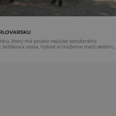
KARLOVARSKU
 Ježíškova cesta. Vybrat si můžeme mezi delším
metrovým úsekem, přičemž oba dva lze absolvovat 
h se setka