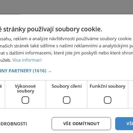
 stránky používají soubory cookie.
obsahu, reklam a analýze návštěvnosti používáme soubory cookie.
ašich stránek také sdílíme s našimi reklamními a analytickými par
 s dalšími informacemi, které jste jim poskytli nebo které shro
služeb.
Více informací
HNY PARTNERY
(1616) →
é
Výkonové
Soubory cílení
Funkční soubory
soubory
ODROBNOSTI
VŠE ODMÍTNOUT
VŠ