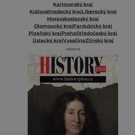
Karlovarský kraj
Královéhradecký kraj
Liberecký kraj
Moravskoslezský kraj
Olomoucký kraj
Pardubický kraj
Plzeňský kraj
Praha
Středočeský kraj
Ústecký kraj
Vysočina
Zlínský kraj
reklama