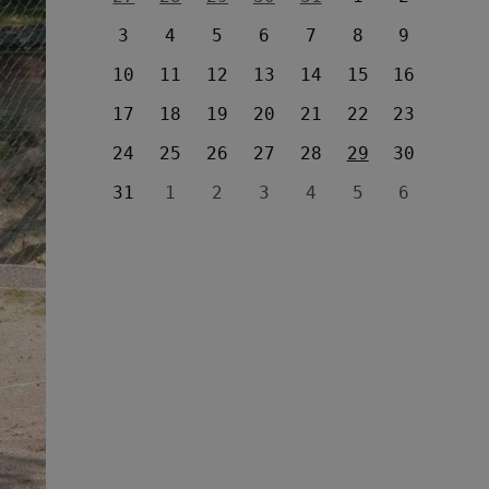
3
4
5
6
7
8
9
10
11
12
13
14
15
16
17
18
19
20
21
22
23
24
25
26
27
28
29
30
31
1
2
3
4
5
6