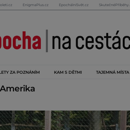
oleti.cz
EnigmaPlus.cz
EpochálníSvět.cz
SkutečnéPříběhy.
LETY ZA POZNÁNÍM
KAM S DĚTMI
TAJEMNÁ MÍSTA
 Amerika