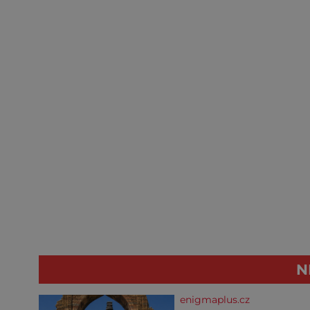
N
enigmaplus.cz