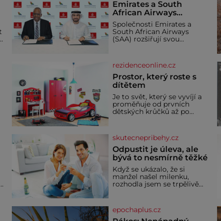
Emirates a South
African Airways
rozšiřují partnerství.
Společnosti Emirates a
Cestujícím nově
t
South African Airways
zpřístupní dalších
(SAA) rozšiřují svou
devět destinací v jižní a
dlouholetou codesharovou
spolupráci. Nová reciproční
střední Africe
dohoda zpřístupní
rezidenceonline.cz
cestujícím devět dalších
destinací v jižní a střední
Prostor, který roste s
Africe a u
dítětem
Je to svět, který se vyvíjí a
proměňuje od prvních
dětských krůčků až po
dospívání. Správně
navržený pokoj podporuje
bezpečí, kreativitu,
skutecnepribehy.cz
soustředění i odpočinek a
reaguje na každou etapu
Odpustit je úleva, ale
života a specifické potřeby
bývá to nesmírně těžké
dítěte. Pro nejmenší je
Když se ukázalo, že si
klíčová jednoduchost,
manžel našel milenku,
měkkost a bezpečí, proto
,
rozhodla jsem se trpělivě
by pokoj miminka měl
vyčkávat, přesvědčena, že
působit především klidně a
se dříve či později vrátí k
útulně. Předškolní věk je
rodině. Možná je to jedna z
epochaplus.cz
nejtěžších věcí na světě. Ale
každý, kdo s tím má nějaké