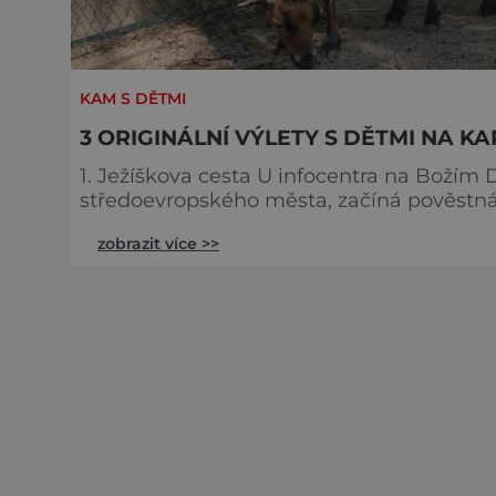
KAM S DĚTMI
3 ORIGINÁLNÍ VÝLETY S DĚTMI NA 
1. Ježíškova cesta U infocentra na Božím Daru, který má pověst nejvýše položeného
středoevropského města, začíná pověstná
třináctikilometrovým a kratším šestikilo
zobrazit více >>
na kole, tak s kočárkem. V průběhu trasy čekají na děti zastávky v dřevěných boudičkách
zaměřených na pohádkové postavy. V nic