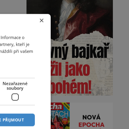
×
 Informace o
tnery, kteří je
máždili při vašem
Nezařazené
soubory
E PŘIJMOUT