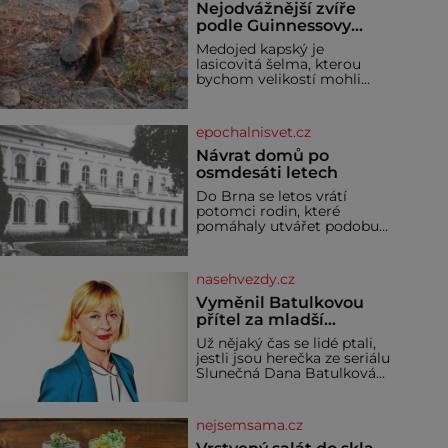
Nejodvážnější zvíře
podle Guinnessovy
knihy rekordů?
Medojed kapský je
Šelmička s pruhem na
lasicovitá šelma, kterou
hřbetě!
bychom velikostí mohli
přirovnat k českému
jezevci. Je extrémně
nebojácná, ostatně bývá
epochalnisvet.cz
označována za
nejodvážnější zvíře vůbec. V
Návrat domů po
této souvislosti je dokonc
osmdesáti letech
Do Brna se letos vrátí
potomci rodin, které
pomáhaly utvářet podobu
města, ale jejichž osudy
dramaticky přerušila druhá
světová válka. Příběhy rodů
nasehvezdy.cz
Placzek, Löw-Beer,
Fuhrmann, Kohn a Stiassni
Vyměnil Batulkovou
se stanou jednou z hlavních
přítel za mladší
dramaturgických linií
exemplář?
Už nějaký čas se lidé ptali,
festivalu židovské kultury
jestli jsou herečka ze seriálu
ŠTETL FEST 2026. Některé
Slunečná Dana Batulková
návraty nejsou jednoduché.
(68) a její partner, režisér
Místa, která si člověk
Ondřej Zajíc (56), ještě
pamatuje z rodinných
vůbec spolu. Herečka od
vyprávění, už dávno
nejsemsama.cz
sebe přítele od samého
začátku odhán