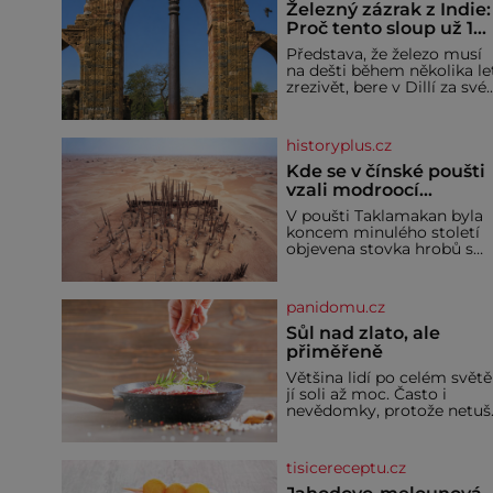
Železný zázrak z Indie:
Proč tento sloup už 1
600 let nezná rez?
Představa, že železo musí
na dešti během několika le
zrezivět, bere v Dillí za své.
Uprostřed komplexu Qutb
stojí více než sedm metrů
vysoký železný sloup, který
historyplus.cz
už přibližně 1 600 let
odolává počasí
Kde se v čínské poušti
vzali modroocí
blonďáci?
V poušti Taklamakan byla
koncem minulého století
objevena stovka hrobů s
téměř netknutými
mumiemi. Všichni mrtví
byli pohřbeni s úctou a
panidomu.cz
četnými milodary. Asi
nejvíc přitom vědce zaujal
Sůl nad zlato, ale
hrob tříměsíčního
přiměřeně
chlapečka s modrou
Většina lidí po celém světě
filcovou čapkou, z níž se
jí soli až moc. Často i
draly blonďaté vlásky. Fakt,
nevědomky, protože netuší
že jsou těla dávných lidí
jak velké množství se jí
nesmírně dobře zachovalá,
skrývá v průmyslově
přičítají odborníci zdejším
vyráběných potravinách,
klimatickým podmínkám.
tisicereceptu.cz
dokonce i těch sladkých.
Sucho, prosolené písky a
Sůl je zdravá Ale v ani ne