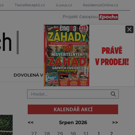
cz
TisíceReceptů.cz
iLuxus.cz
RezidenceOnline.cz
Projekt časopisu
×
DOVOLENÁ V ZAHRANIČÍ
KALENDÁŘ AKCÍ
KALENDÁŘ AKCÍ
<<
Srpen 2026
>>
27
28
29
30
31
1
2