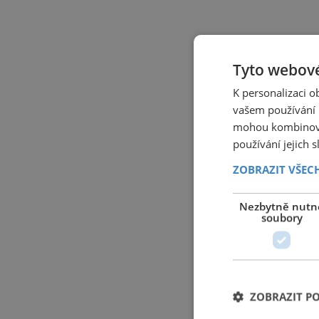
Tyto webové
K personalizaci 
vašem používání n
mohou kombinovat
používání jejich 
ZOBRAZIT VŠEC
Nezbytně nutn
soubory
ZOBRAZIT P