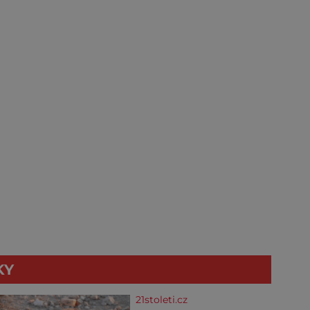
KY
21stoleti.cz