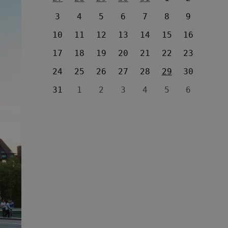
3
4
5
6
7
8
9
10
11
12
13
14
15
16
17
18
19
20
21
22
23
24
25
26
27
28
29
30
31
1
2
3
4
5
6