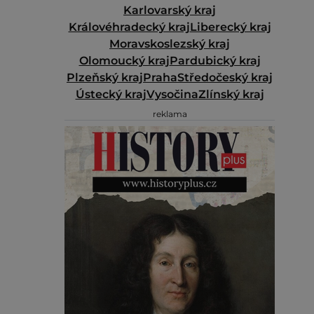
Karlovarský kraj
Královéhradecký kraj
Liberecký kraj
Moravskoslezský kraj
Olomoucký kraj
Pardubický kraj
Plzeňský kraj
Praha
Středočeský kraj
Ústecký kraj
Vysočina
Zlínský kraj
reklama