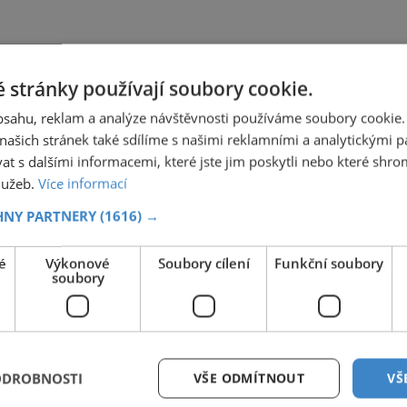
 stránky používají soubory cookie.
obsahu, reklam a analýze návštěvnosti používáme soubory cookie.
ašich stránek také sdílíme s našimi reklamními a analytickými par
 s dalšími informacemi, které jste jim poskytli nebo které shro
služeb.
Více informací
HNY PARTNERY
(1616) →
é
Výkonové
Soubory cílení
Funkční soubory
soubory
ODROBNOSTI
VŠE ODMÍTNOUT
VŠ