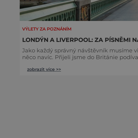
VÝLETY ZA POZNÁNÍM
LONDÝN A LIVERPOOL: ZA PÍSNĚMI 
Jako každý správný návštěvník musíme vi
něco navíc. Přijeli jsme do Británie podíva
se hrály, když nám bylo -náct. Za skupi
zobrazit více >>
palác, sídlo královny. Nás bude zajímat, že v červnu 1965 tady Beatles převzali od královny Řád
britského impéria. Oni j