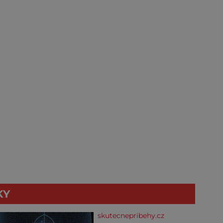
KY
skutecnepribehy.cz