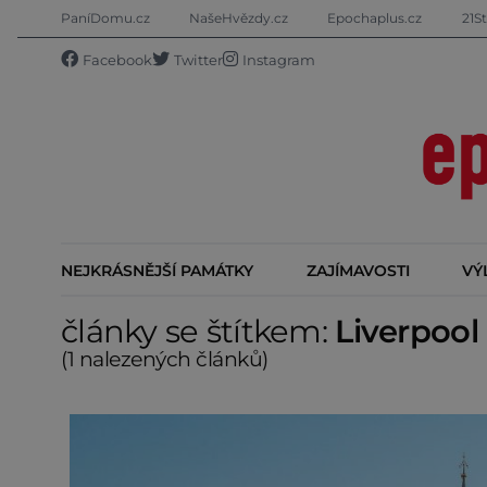
PaníDomu.cz
NašeHvězdy.cz
Epochaplus.cz
21St
Facebook
Twitter
Instagram
NEJKRÁSNĚJŠÍ PAMÁTKY
ZAJÍMAVOSTI
VÝ
články se štítkem:
Liverpool
(1 nalezených článků)