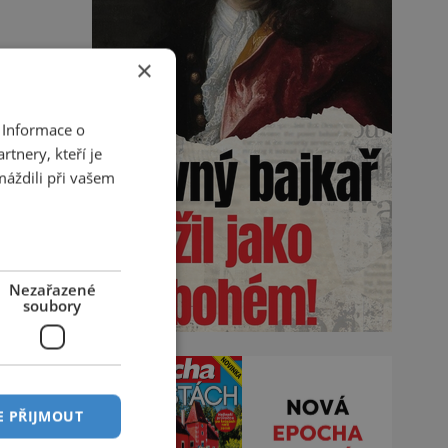
×
 Informace o
tnery, kteří je
máždili při vašem
Nezařazené
soubory
E PŘIJMOUT