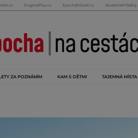
oleti.cz
EnigmaPlus.cz
EpochálníSvět.cz
SkutečnéPříběhy.
LETY ZA POZNÁNÍM
KAM S DĚTMI
TAJEMNÁ MÍSTA