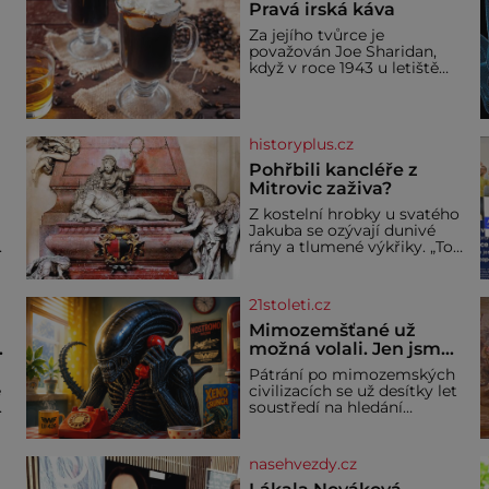
Pravá irská káva
Za jejího tvůrce je
považován Joe Sharidan,
když v roce 1943 u letiště
irského města Foynes
obsluhoval Američany, kteří
kvůli špatnému počasí
nemohli pokračovat v cestě.
historyplus.cz
Povzbudil je tehdy kávou,
Pohřbili kancléře z
Mitrovic zaživa?
Z kostelní hrobky u svatého
Jakuba se ozývají dunivé
rány a tlumené výkřiky. „To
jistě řádí duch,“ myslí si
a
pověrčiví lidé. Ani za dvě
kopy grošů by se nikdo
21stoleti.cz
neodvážil podzemní hrobku
bě
otevřít a její poklop tak
Mimozemšťané už
.
raději jen skrápí svěcenou
možná volali. Jen jsme
vodou. Za několik dní divné
jejich zprávu
Pátrání po mimozemských
burácení skutečně ustane.
nedokázali rozpoznat
e
civilizacích se už desítky let
Když o mnoho let později
soustředí na hledání
hrobku
úzkopásmových rádiových
signálů, které by příroda
sama vytvořila jen stěží.
nasehvezdy.cz
Nová studie však naznačuje,
že právě tato strate