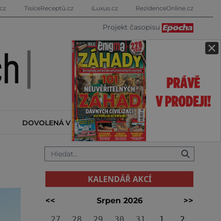
cz
TisíceReceptů.cz
iLuxus.cz
RezidenceOnline.cz
Projekt časopisu
×
DOVOLENÁ V ZAHRANIČÍ
KALENDÁŘ AKCÍ
KALENDÁŘ AKCÍ
<<
Srpen 2026
>>
27
28
29
30
31
1
2