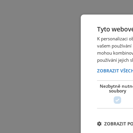
Tyto webové
K personalizaci 
vašem používání n
mohou kombinovat
používání jejich 
ZOBRAZIT VŠEC
Nezbytně nutn
soubory
ZOBRAZIT P