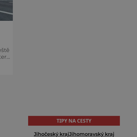
eště
teré
TIPY NA CESTY
Jihočeský kraj
Jihomoravský kraj