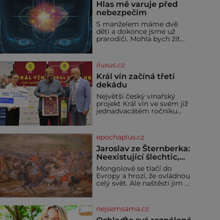
Hlas mě varuje před
nebezpečím
S manželem máme dvě
děti a dokonce jsme už
prarodiči. Mohla bych žít
normálně, nebýt jedné
zásadní změny, která mi
nabourala mysl. Živím se
iluxus.cz
jako mzdová účetní a konec
měsíce je pro mě vždy
Král vín začíná třetí
velice psychicky náročným
dekádu
obdobím. Od té chvíle, co
Největší český vinařský
máme vnoučata, mi dcera
projekt Král vín ve svém již
čím dál častěji volá o
jednadvacátém ročníku
pomoc, co se hlídání týče.
představil nejlepší domácí
Dalo by se
vína. Ta vybírala odborná
porota z celkem 1260
epochaplus.cz
vzorků od 157 vinařů. Král
vín, který se – i pře
Jaroslav ze Šternberka:
Neexistující šlechtic,
který z Moravy vyžene
Mongolové se tlačí do
Mongoly
Evropy a hrozí, že ovládnou
celý svět. Ale naštěstí jim v
samotném srdci Evropy
stojí v cestě malé, ale silné
království, které dokáže
nejsemsama.cz
dobyvatelské hordy
zastavit. Co nedokáže žádná