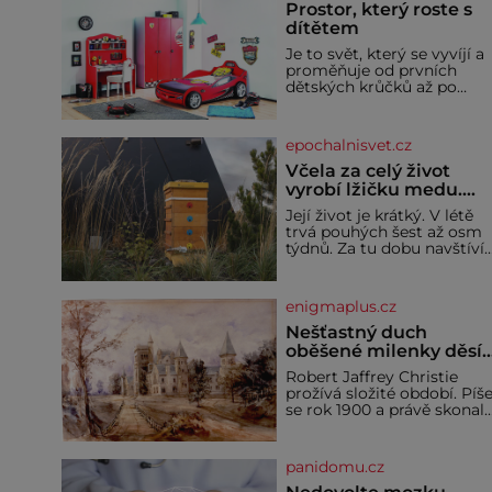
Prostor, který roste s
dítětem
Je to svět, který se vyvíjí a
proměňuje od prvních
dětských krůčků až po
dospívání. Správně
navržený pokoj podporuje
bezpečí, kreativitu,
epochalnisvet.cz
soustředění i odpočinek a
reaguje na každou etapu
Včela za celý život
života a specifické potřeby
vyrobí lžičku medu.
dítěte. Pro nejmenší je
Čím je pražský med ze
Její život je krátký. V létě
klíčová jednoduchost,
střech tak ceněný?
trvá pouhých šest až osm
měkkost a bezpečí, proto
týdnů. Za tu dobu navštíví
by pokoj miminka měl
desetitisíce květů, nalétá
působit především klidně 
stovky kilometrů a vyrobí
útulně. Předškolní věk je
přibližně devět gramů
enigmaplus.cz
medu – zhruba jednu
čajovou lžičku. Sama o so
Nešťastný duch
se může zdát bezvýznamná
oběšené milenky děsí
Teprve když se spojí s
studentky
Robert Jaffrey Christie
dalšími desítkami tisíc
prožívá složité období. Píš
příslušnic svého včelstva,
se rok 1900 a právě skonal
vznikne jeden z
jeho otec, známý továrník
nejdokonalejších
William Mellis Christie
organismů
(1829–1900). Smutná
panidomu.cz
událost je ale doprovázena
ohromným dědictvím