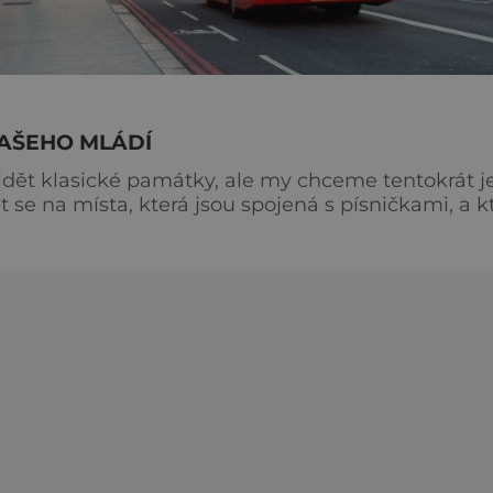
NAŠEHO MLÁDÍ
dět klasické památky, ale my chceme tentokrát j
t se na místa, která jsou spojená s písničkami, a k
nou The Beatles. Nepominutelný je Buckinghamský