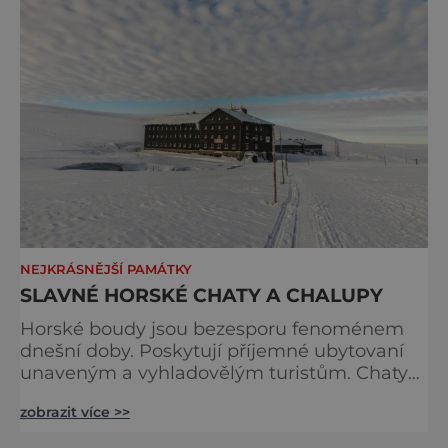
NEJKRÁSNĚJŠÍ PAMÁTKY
SLAVNÉ HORSKÉ CHATY A CHALUPY
Horské boudy jsou bezesporu fenoménem
dnešní doby. Poskytují příjemné ubytovaní
unaveným a vyhladovělým turistům. Chaty
mají dlouholetou tradici a ty nejstarší vznikly
zobrazit více >>
již při kolonizaci hor. Nyní je vyhledávají
zástupy lidí, kteří chtějí zažít, jaké to vlastně