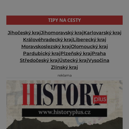
TIPY NA CESTY
Jihočeský kraj
Jihomoravský kraj
Karlovarský kraj
Královéhradecký kraj
Liberecký kraj
Moravskoslezský kraj
Olomoucký kraj
Pardubický kraj
Plzeňský kraj
Praha
Středočeský kraj
Ústecký kraj
Vysočina
Zlínský kraj
reklama