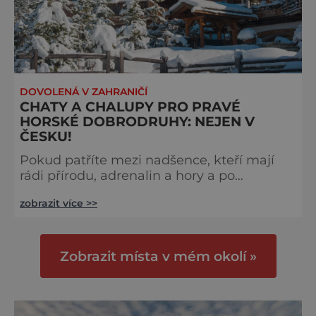
DOVOLENÁ V ZAHRANIČÍ
CHATY A CHALUPY PRO PRAVÉ
HORSKÉ DOBRODRUHY: NEJEN V
ČESKU!
Pokud patříte mezi nadšence, kteří mají
rádi přírodu, adrenalin a hory a po
vynaložené námaze vyhledáváte i
zobrazit více >>
zaslouženou odměnu, rozhodně jste
nalistovali tu správnou stránku.
Seznámíme vás totiž s nejmalebnějšími
horskými chatami, ke kterým se však
Zobrazit místa v mém okolí »
nedostanete jen tak. Musíte k nim totiž
vyšplhat! Odměnou vám pak bude pohled
na krásnou krajinu a zasloužený odpočinek
v neobyčejném a krásném prost