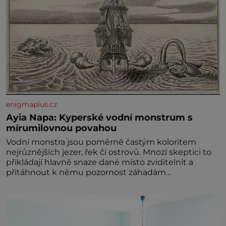
enigmaplus.cz
Ayia Napa: Kyperské vodní monstrum s
mírumilovnou povahou
Vodní monstra jsou poměrně častým koloritem
nejrůznějších jezer, řek či ostrovů. Mnozí skeptici to
přikládají hlavně snaze dané místo zviditelnit a
přitáhnout k němu pozornost záhadám
nakloněných turi