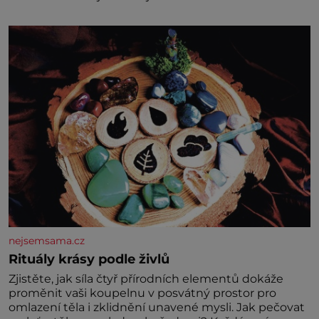
může zdát bezvýznamná. Teprve když se spojí s
dalšími desítkami tisíc příslušnic svého včelstva,
vznikne jeden z nejdokonalejších organismů
nejsemsama.cz
Rituály krásy podle živlů
Zjistěte, jak síla čtyř přírodních elementů dokáže
proměnit vaši koupelnu v posvátný prostor pro
omlazení těla i zklidnění unavené mysli. Jak pečovat