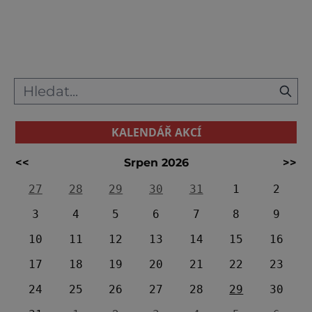
je, spát v takové chatě na horách. V nabídce
je jich spousta! Zamiřte do Krkonoš
Nezapomenutelnou atmosféru nabízí
nejvýše položená hors
KALENDÁŘ AKCÍ
<<
Srpen 2026
>>
27
28
29
30
31
1
2
3
4
5
6
7
8
9
10
11
12
13
14
15
16
17
18
19
20
21
22
23
24
25
26
27
28
29
30