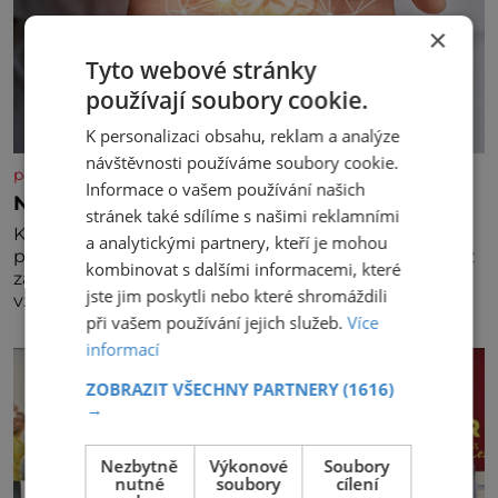
×
Tyto webové stránky
používají soubory cookie.
K personalizaci obsahu, reklam a analýze
návštěvnosti používáme soubory cookie.
panidomu.cz
Informace o vašem používání našich
Nedovolte mozku stárnout
stránek také sdílíme s našimi reklamními
Každý, komu je přes 25 let, by měl pravidelně
a analytickými partnery, kteří je mohou
procvičovat mozkové závity. V tomto období se totiž
kombinovat s dalšími informacemi, které
začíná zhoršovat paměť. Možná máte problém
jste jim poskytli nebo které shromáždili
vzpomenout si na jméno kolegy z práce. Nebo
při vašem používání jejich služeb.
Více
marně v paměti lovíte název knížky, kterou jste
nedávno přečetli. Je to opravdu tak, s věkem jako
informací
kdyby se paměť rozhodla stávkovat. Cvičte
ZOBRAZIT VŠECHNY PARTNERY
(1616)
→
Nezbytně
Výkonové
Soubory
nutné
soubory
cílení