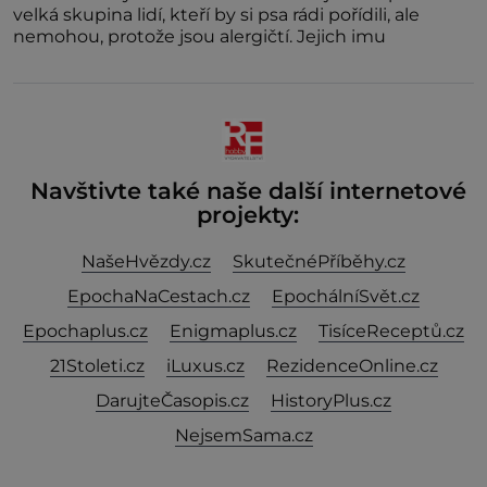
velká skupina lidí, kteří by si psa rádi pořídili, ale
nemohou, protože jsou alergičtí. Jejich imu
Navštivte také naše další internetové
projekty:
NašeHvězdy.cz
SkutečnéPříběhy.cz
EpochaNaCestach.cz
EpochálníSvět.cz
Epochaplus.cz
Enigmaplus.cz
TisíceReceptů.cz
21Stoleti.cz
iLuxus.cz
RezidenceOnline.cz
DarujteČasopis.cz
HistoryPlus.cz
NejsemSama.cz