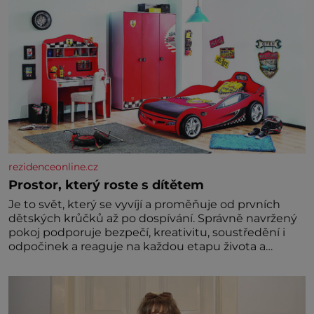
rezidenceonline.cz
Prostor, který roste s dítětem
Je to svět, který se vyvíjí a proměňuje od prvních
dětských krůčků až po dospívání. Správně navržený
pokoj podporuje bezpečí, kreativitu, soustředění i
odpočinek a reaguje na každou etapu života a
specifické potřeby dítěte. Pro nejmenší je klíčová
jednoduchost, měkkost a bezpečí, proto by pokoj
miminka měl působit především klidně a útulně.
Předškolní věk je