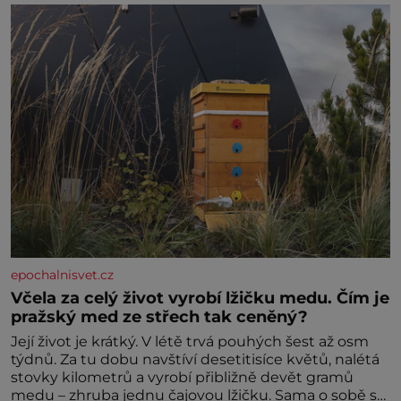
ani partnera. Stačily mi knihy, práce a hlavně klid.
Hned po studiích jsem odešla z rodného města,
epochalnisvet.cz
Včela za celý život vyrobí lžičku medu. Čím je
pražský med ze střech tak ceněný?
Její život je krátký. V létě trvá pouhých šest až osm
týdnů. Za tu dobu navštíví desetitisíce květů, nalétá
stovky kilometrů a vyrobí přibližně devět gramů
medu – zhruba jednu čajovou lžičku. Sama o sobě se