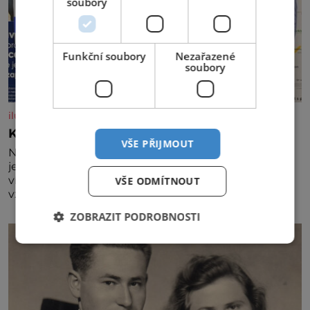
soubory
Funkční soubory
Nezařazené
soubory
iluxus.cz
Král vín začíná třetí dekádu
VŠE PŘIJMOUT
Největší český vinařský projekt Král vín ve svém již
jednadvacátém ročníku představil nejlepší domácí
vína. Ta vybírala odborná porota z celkem 1260
VŠE ODMÍTNOUT
vzorků od 157 vinařů. Král vín, který se – i pře
ZOBRAZIT PODROBNOSTI