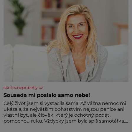
kontaktoval tamní zednářské lóže. Nebyl v této
oblasti žádným nováčkem, protože do zednářské
skutecnepribehy.cz
Souseda mi poslalo samo nebe!
Celý život jsem si vystačila sama. Až vážná nemoc mi
ukázala, že největším bohatstvím nejsou peníze ani
vlastní byt, ale člověk, který je ochotný podat
pomocnou ruku. Vždycky jsem byla spíš samotářka.
Nepotřebovala jsem kolem sebe partu kamarádek