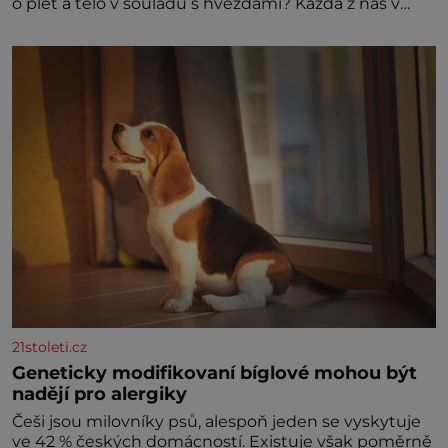
o pleť a tělo v souladu s hvězdami? Každá z nás v
sobě nese otisk vesmíru, který se projevuje nejen v
naší povaze, ale i v potřebách naší pokožky. Ohnivá
znamení Ženy narozené ve znamení Berana, Lva a
Střelce v sobě nesou žár, odvahu a neutuchající elán.
Vaše
21stoleti.cz
Geneticky modifikovaní bíglové mohou být
nadějí pro alergiky
Češi jsou milovníky psů, alespoň jeden se vyskytuje
ve 42 % českých domácností. Existuje však poměrně