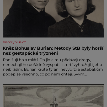
historyplus.cz
Kněz Bohuslav Burian: Metody StB byly horší
než gestapácké trýznění
Ponižují ho a mlátí. Do jídla mu přidávají drogy,
nenechají ho pořádně vyspat a smrtí vyhrožují i jeho
nejbližším. Burian kruté týrání nevydrží a estébákům
podepíše všechno, co po něm chtějí. Svým
podpisem jim potvrdí také to, že na něj během
výslechů nikdo nevyvíjel fyzický ani psychický nátlak.
Syn brněnského řezníka chce být knězem a