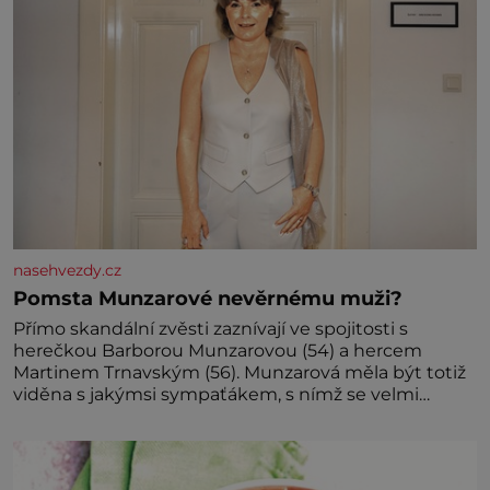
nasehvezdy.cz
Pomsta Munzarové nevěrnému muži?
Přímo skandální zvěsti zaznívají ve spojitosti s
herečkou Barborou Munzarovou (54) a hercem
Martinem Trnavským (56). Munzarová měla být totiž
viděna s jakýmsi sympaťákem, s nímž se velmi
družně, až d