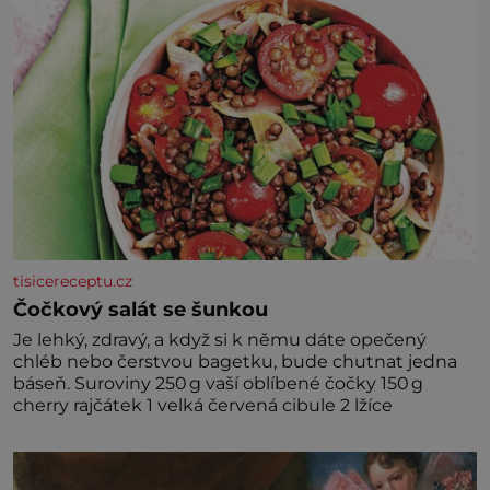
tisicereceptu.cz
Čočkový salát se šunkou
Je lehký, zdravý, a když si k němu dáte opečený
chléb nebo čerstvou bagetku, bude chutnat jedna
báseň. Suroviny 250 g vaší oblíbené čočky 150 g
cherry rajčátek 1 velká červená cibule 2 lžíce