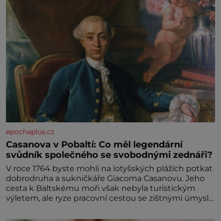
epochaplus.cz
Casanova v Pobaltí: Co měl legendární
svůdník společného se svobodnými zednáři?
V roce 1764 byste mohli na lotyšských plážích potkat
dobrodruha a sukničkáře Giacoma Casanovu. Jeho
cesta k Baltskému moři však nebyla turistickým
výletem, ale ryze pracovní cestou se zištnými úmysly.
Jaký cíl Casanova sledoval, když se například
procházel uličkami lotyšské Rigy? Casanova v Pobaltí