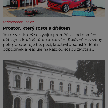
rezidenceonline.cz
Prostor, který roste s dítětem
Je to svět, který se vyvíjí a proměňuje od prvních
dětských krůčků až po dospívání. Správně navržený
pokoj podporuje bezpečí, kreativitu, soustředění i
odpočinek a reaguje na každou etapu života a
specifické potřeby dítěte. Pro nejmenší je klíčová
jednoduchost, měkkost a bezpečí, proto by pokoj
miminka měl působit především klidně a útulně.
Předškolní věk je