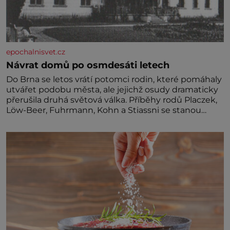
epochalnisvet.cz
Návrat domů po osmdesáti letech
Do Brna se letos vrátí potomci rodin, které pomáhaly
utvářet podobu města, ale jejichž osudy dramaticky
přerušila druhá světová válka. Příběhy rodů Placzek,
Löw-Beer, Fuhrmann, Kohn a Stiassni se stanou
jednou z hlavních dramaturgických linií festivalu
židovské kultury ŠTETL FEST 2026. Některé návraty
nejsou jednoduché. Místa, která si člověk pamatuje z
rodinných vyprávění, už dávno