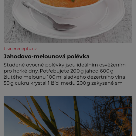
tisicereceptu.cz
Jahodovo-melounová polévka
Studené ovocné polévky jsou ideálním osvěžením
pro horké dny. Potřebujete 200 g jahod 600 g
žlutého melounu 100 ml sladkého dezertního vína
50 g cukru krystal 1 lžíci medu 200 g zakysané sm