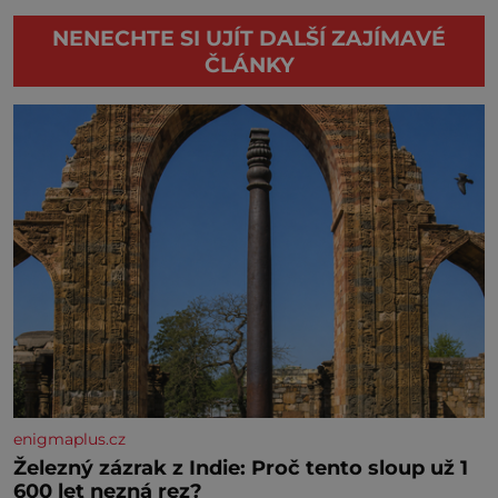
NENECHTE SI UJÍT DALŠÍ ZAJÍMAVÉ
ČLÁNKY
enigmaplus.cz
Železný zázrak z Indie: Proč tento sloup už 1
600 let nezná rez?