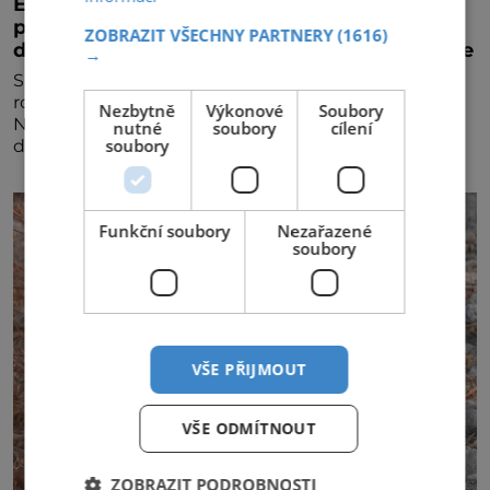
Emirates a South African Airways rozšiřují
partnerství. Cestujícím nově zpřístupní
ZOBRAZIT VŠECHNY PARTNERY
(1616)
dalších devět destinací v jižní a střední Africe
→
Společnosti Emirates a South African Airways (SAA)
rozšiřují svou dlouholetou codesharovou spolupráci.
Nezbytně
Výkonové
Soubory
Nová reciproční dohoda zpřístupní cestujícím devět
nutné
soubory
cílení
soubory
dalších destinací v jižní a střední Africe a u
Funkční soubory
Nezařazené
soubory
VŠE PŘIJMOUT
VŠE ODMÍTNOUT
ZOBRAZIT PODROBNOSTI