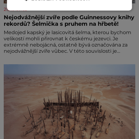
21stoleti.cz
Nejodvážnější zvíře podle Guinnessovy knihy
rekordů? Šelmička s pruhem na hřbetě!
Medojed kapský je lasicovitá šelma, kterou bychom
velikostí mohli přirovnat k českému jezevci. Je
extrémně nebojácná, ostatně bývá označována za
nejodvážnější zvíře vůbec. V této souvislosti je
dokonc