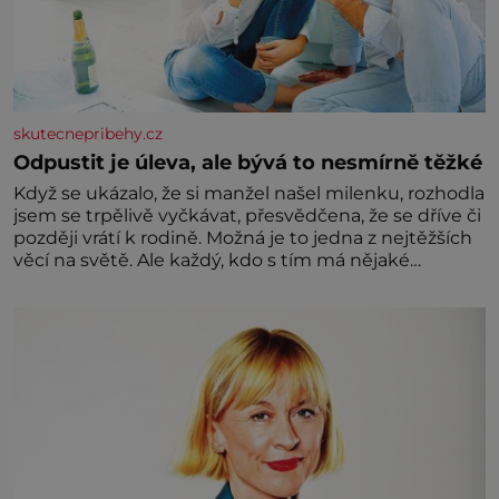
skutecnepribehy.cz
Odpustit je úleva, ale bývá to nesmírně těžké
Když se ukázalo, že si manžel našel milenku, rozhodla
jsem se trpělivě vyčkávat, přesvědčena, že se dříve či
později vrátí k rodině. Možná je to jedna z nejtěžších
věcí na světě. Ale každý, kdo s tím má nějaké
zkušenosti, se zapřísahá, že pokud odpustíte,
znatelně se vám uleví. Když se ke mně doneslo, že si
manžel pořídil milenku,