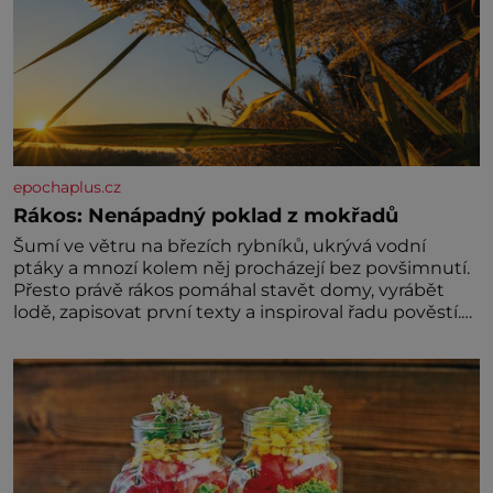
epochaplus.cz
Rákos: Nenápadný poklad z mokřadů
Šumí ve větru na březích rybníků, ukrývá vodní
ptáky a mnozí kolem něj procházejí bez povšimnutí.
Přesto právě rákos pomáhal stavět domy, vyrábět
lodě, zapisovat první texty a inspiroval řadu pověstí.
Tato skromná, ale užitečná rostlina provází člověka
už tisíce let. Většina lidí vnímá rákos jen jako
obyčejnou kulisu letního koupání. Stačí se však
podívat