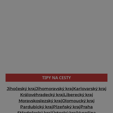
TIPY NA CESTY
Jihočeský kraj
Jihomoravský kraj
Karlovarský kraj
Královéhradecký kraj
Liberecký kraj
Moravskoslezský kraj
Olomoucký kraj
Pardubický kraj
Plzeňský kraj
Praha
Středočeský kraj
Ústecký kraj
Vysočina