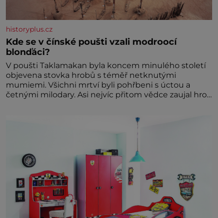
historyplus.cz
Kde se v čínské poušti vzali modroocí
blonďáci?
V poušti Taklamakan byla koncem minulého století
objevena stovka hrobů s téměř netknutými
mumiemi. Všichni mrtví byli pohřbeni s úctou a
četnými milodary. Asi nejvíc přitom vědce zaujal hrob
tříměsíčního chlapečka s modrou filcovou čapkou, z
níž se draly blonďaté vlásky. Fakt, že jsou těla
dávných lidí nesmírně dobře zachovalá, přičítají
odborníci zdejším klimatickým podmínkám. Sucho,
prosolené písky a extrémně