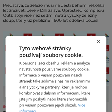
Představa, že železo musí na dešti během několika
let zrezivět, bere v Dillí za své. Uprostřed komplexu
Qutb stojí více než sedm metrů vysoký železný
sloup, který už přibližně 1 600 let odolává počasí
×
Tyto webové stránky
používají soubory cookie.
K personalizaci obsahu, reklam a analýze
návštěvnosti používáme soubory cookie.
Informace o vašem používání našich
stránek také sdílíme s našimi reklamními
a analytickými partnery, kteří je mohou
kombinovat s dalšími informacemi, které
jste jim poskytli nebo které shromáždili
při vašem používání jejich služeb.
Více
iluxus.cz
informací