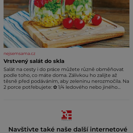
nejsemsama.cz
Vrstvený salát do skla
Salát na cesty i do práce můžete různě obměňovat
podle toho, co máte doma. Zálivkou ho zalijte až
těsně před podáváním, aby zeleninu nerozmočila. Na
2 porce potřebujete: ✿ 1/4 ledového nebo jiného
salátu (římský salát, polníček…) ✿ 1 malá konzerva
kukuřice ✿ ½ okurky ✿ 2 rajčata Zálivka: ✿ 4 lžíce
olivového oleje ✿ 1 lžíci citronové šťávy ✿ ½ stroužku
Navštivte také naše další internetové