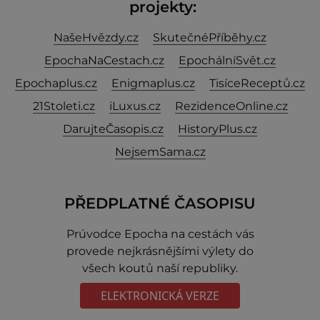
projekty:
NašeHvězdy.cz
SkutečnéPříběhy.cz
EpochaNaCestach.cz
EpochálníSvět.cz
Epochaplus.cz
Enigmaplus.cz
TisíceReceptů.cz
21Stoleti.cz
iLuxus.cz
RezidenceOnline.cz
DarujteČasopis.cz
HistoryPlus.cz
NejsemSama.cz
PŘEDPLATNÉ ČASOPISU
Prúvodce Epocha na cestách vás
provede nejkrásnějšími výlety do
všech koutů naší republiky.
ELEKTRONICKÁ VERZE