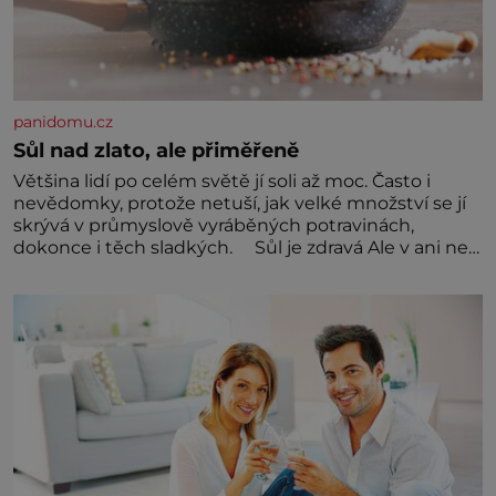
panidomu.cz
Sůl nad zlato, ale přiměřeně
Většina lidí po celém světě jí soli až moc. Často i
nevědomky, protože netuší, jak velké množství se jí
skrývá v průmyslově vyráběných potravinách,
dokonce i těch sladkých. Sůl je zdravá Ale v ani ne
třetinovém množství, než je pro většinu populace
běžné. Její základní složky– sodík a chlór – jsou
zásadní pro správné hospodaření