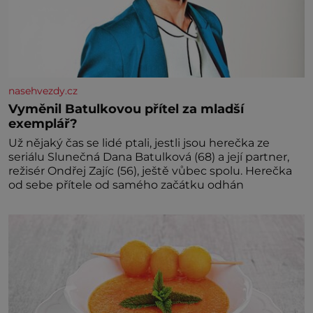
nasehvezdy.cz
Vyměnil Batulkovou přítel za mladší
exemplář?
Už nějaký čas se lidé ptali, jestli jsou herečka ze
seriálu Slunečná Dana Batulková (68) a její partner,
režisér Ondřej Zajíc (56), ještě vůbec spolu. Herečka
od sebe přítele od samého začátku odhán