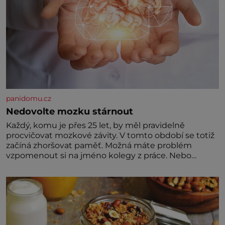
panidomu.cz
Nedovolte mozku stárnout
Každý, komu je přes 25 let, by měl pravidelně
procvičovat mozkové závity. V tomto období se totiž
začíná zhoršovat paměť. Možná máte problém
vzpomenout si na jméno kolegy z práce. Nebo
marně v paměti lovíte název knížky, kterou jste
nedávno přečetli. Je to opravdu tak, s věkem jako
kdyby se paměť rozhodla stávkovat. Cvičte