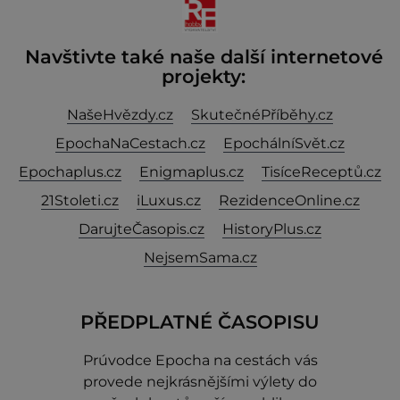
Navštivte také naše další internetové
projekty:
NašeHvězdy.cz
SkutečnéPříběhy.cz
EpochaNaCestach.cz
EpochálníSvět.cz
Epochaplus.cz
Enigmaplus.cz
TisíceReceptů.cz
21Stoleti.cz
iLuxus.cz
RezidenceOnline.cz
DarujteČasopis.cz
HistoryPlus.cz
NejsemSama.cz
PŘEDPLATNÉ ČASOPISU
Prúvodce Epocha na cestách vás
provede nejkrásnějšími výlety do