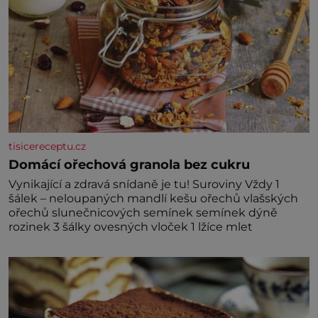
tisicereceptu.cz
Domácí ořechová granola bez cukru
Vynikající a zdravá snídaně je tu! Suroviny Vždy 1
šálek – neloupaných mandlí kešu ořechů vlašských
ořechů slunečnicových semínek semínek dýně
rozinek 3 šálky ovesných vloček 1 lžíce mlet