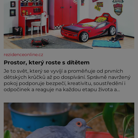
rezidenceonline.cz
Prostor, který roste s dítětem
Je to svět, který se vyvíjí a proměňuje od prvních
dětských krůčků až po dospívání. Správně navržený
pokoj podporuje bezpečí, kreativitu, soustředění i
odpočinek a reaguje na každou etapu života a
specifické potřeby dítěte. Pro nejmenší je klíčová
jednoduchost, měkkost a bezpečí, proto by pokoj
miminka měl působit především klidně a útulně.
Předškolní věk je