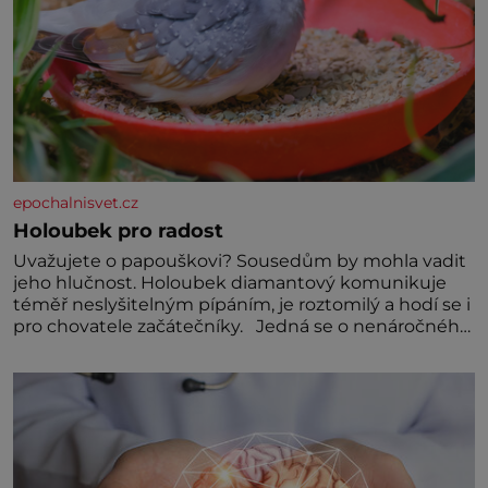
epochalnisvet.cz
Holoubek pro radost
Uvažujete o papouškovi? Sousedům by mohla vadit
jeho hlučnost. Holoubek diamantový komunikuje
téměř neslyšitelným pípáním, je roztomilý a hodí se i
pro chovatele začátečníky. Jedná se o nenáročného
klidného ptáčka, který většinu dne jen posedává.
Hodně času tráví na zemi, kde sbírá zbytky semínek
Jeho domovinou je prakticky celá Austrálie s
výjimkou pobřežní oblasti.