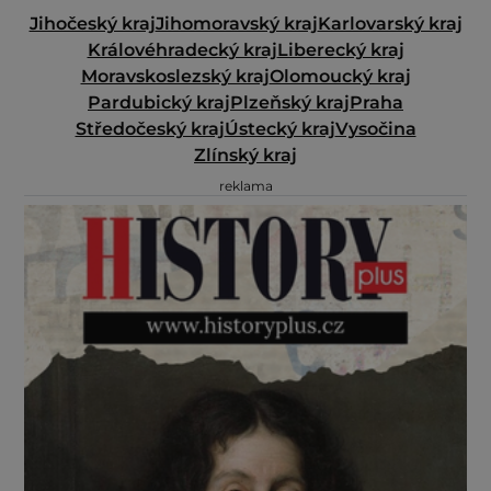
Jihočeský kraj
Jihomoravský kraj
Karlovarský kraj
Královéhradecký kraj
Liberecký kraj
Moravskoslezský kraj
Olomoucký kraj
Pardubický kraj
Plzeňský kraj
Praha
Středočeský kraj
Ústecký kraj
Vysočina
Zlínský kraj
reklama