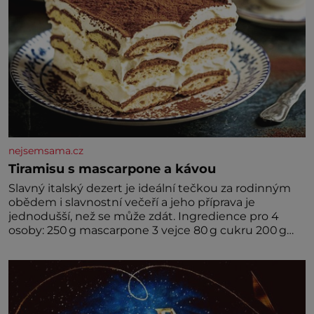
nejsemsama.cz
Tiramisu s mascarpone a kávou
Slavný italský dezert je ideální tečkou za rodinným
obědem i slavnostní večeří a jeho příprava je
jednodušší, než se může zdát. Ingredience pro 4
osoby: 250 g mascarpone 3 vejce 80 g cukru 200 g
cukrářských piškotů 250 ml silné kávy 2 lžíce
amaretta kakao na posypání Postup: Oddělte
žloutky od bílků. Žloutky vyšlehejte s cukrem do
světlé pěny a postupně do nich vmíchejte
mascarpone, aby vznikl hladký