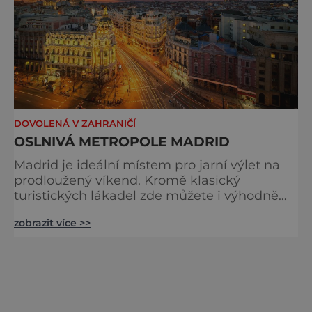
DOVOLENÁ V ZAHRANIČÍ
OSLNIVÁ METROPOLE MADRID
Madrid je ideální místem pro jarní výlet na
prodloužený víkend. Kromě klasický
turistických lákadel zde můžete i výhodně
nakoupit nebo navštívit zápas slavného
zobrazit více >>
fotbalového klubu Real Madrid. Hlavní město
španělského království je sídlem královské
rodiny, a proto se v centru nachází prostorný
palácový komplex Palacio Real, největší v
západní Evropě. Krásní barokní a klasicistní
palác je otevřen