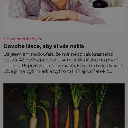
skutecnepribehy.cz
Dovolte lásce, aby si vás našla
Už jsem ani nedoufala, že mě něco tak krásného
potká. Až v pětapadesáti jsem zažila lásku na první
pohled. Poprvé jsem se vdávala, když mi bylo dvacet.
Oba jsme byli mladí a byl to tak říkajíc sňatek z
rozumu. Rodiče nás dali dohromady, Toník byl dobře
zaopatřený mladý muž. Manželství nám oběma moc
nesvědčilo, brzy jsme zjistili, že