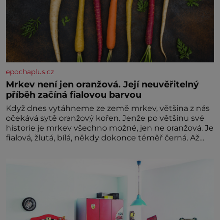
epochaplus.cz
Mrkev není jen oranžová. Její neuvěřitelný
příběh začíná fialovou barvou
Když dnes vytáhneme ze země mrkev, většina z nás
očekává sytě oranžový kořen. Jenže po většinu své
historie je mrkev všechno možné, jen ne oranžová. Je
fialová, žlutá, bílá, někdy dokonce téměř černá. Až
díky stovkám let pečlivého šlechtění se z ní stává
zelenina, bez které si českou zahradu ani
nedokážeme představit. Její příběh je