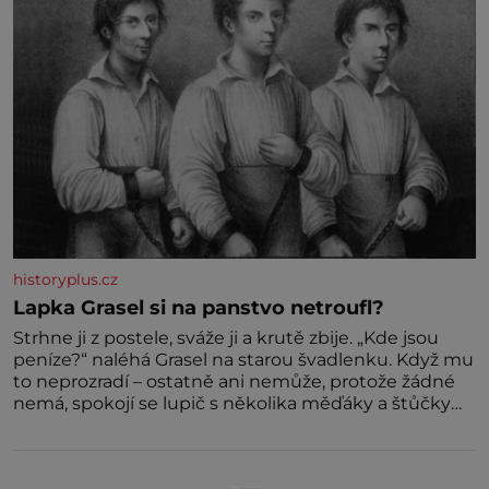
historyplus.cz
Lapka Grasel si na panstvo netroufl?
Strhne ji z postele, sváže ji a krutě zbije. „Kde jsou
peníze?“ naléhá Grasel na starou švadlenku. Když mu
to neprozradí – ostatně ani nemůže, protože žádné
nemá, spokojí se lupič s několika měďáky a štůčky
látky. Zraněná žena pár dní nato umírá. Je to muž
nebývale krutý. Jeho činy budí hrůzu ještě dlouho po
jeho smrti