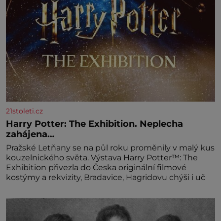
21stoleti.cz
Harry Potter: The Exhibition. Neplecha
zahájena…
Pražské Letňany se na půl roku proměnily v malý kus
kouzelnického světa. Výstava Harry Potter™: The
Exhibition přivezla do Česka originální filmové
kostýmy a rekvizity, Bradavice, Hagridovu chýši i uč