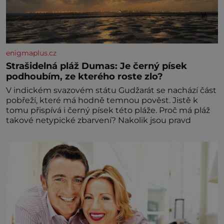
enigmaplus.cz
Strašidelná pláž Dumas: Je černý písek
podhoubím, ze kterého roste zlo?
V indickém svazovém státu Gudžarát se nachází část
pobřeží, které má hodně temnou pověst. Jistě k
tomu přispívá i černý písek této pláže. Proč má pláž
takové netypické zbarvení? Nakolik jsou pravd