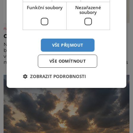
Funkční soubory
Nezařazené
soubory
nasehvezdy.cz
Osamělá herečka Syslová všechno vzdala?
Nedávno se povídalo, že má Dana Syslová (80)
VŠE PŘIJMOUT
blízkého přítele, který je jí oporou. Ale je to ještě
vůbec pravda? V posledních dnech čím dál častěji
VŠE ODMÍTNOUT
mluví o svém odchodu. Dohnala ji snad samota? Půs
ZOBRAZIT PODROBNOSTI