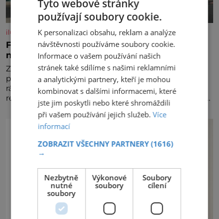
Tyto webové stránky
používají soubory cookie.
K personalizaci obsahu, reklam a analýze
iluxus.cz
návštěvnosti používáme soubory cookie.
Ford dává český fotbal do pohybu. Stává se
novým partnerem FAČR
Informace o vašem používání našich
stránek také sdílíme s našimi reklamními
Značka Ford se od srpna 2026 stává novým
partnerem Fotbalové asociace České republiky. V
a analytickými partnery, kteří je mohou
rámci tříleté spolupráce zajistí mobilitu asociace,
kombinovat s dalšími informacemi, které
reprezentačních týmů i českého fotbalu v regionech.
jste jim poskytli nebo které shromáždili
Partner
při vašem používání jejich služeb.
Více
informací
ZOBRAZIT VŠECHNY PARTNERY
(1616)
→
Nezbytně
Výkonové
Soubory
nutné
soubory
cílení
soubory