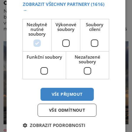
Osamělá herečka Syslová všechno vzdala?
ZOBRAZIT VŠECHNY PARTNERY
(1616)
→
Nedávno se povídalo, že má Dana Syslová (80)
blízkého přítele, který je jí oporou. Ale je to ještě
vůbec pravda? V posledních dnech čím dál častěji
Nezbytně
Výkonové
Soubory
mluví o svém odchodu. Dohnala ji snad samota? Půs
nutné
soubory
cílení
soubory
Funkční soubory
Nezařazené
soubory
VŠE PŘIJMOUT
VŠE ODMÍTNOUT
ZOBRAZIT PODROBNOSTI
enigmaplus.cz