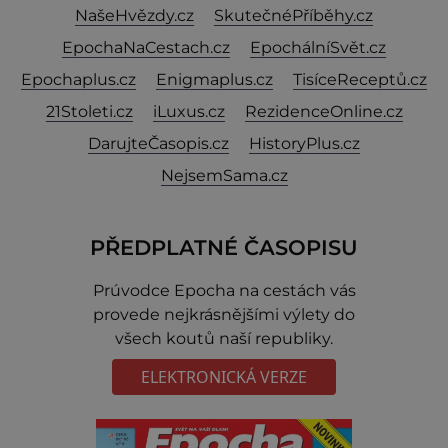
NašeHvězdy.cz
SkutečnéPříběhy.cz
EpochaNaCestach.cz
EpochálníSvět.cz
Epochaplus.cz
Enigmaplus.cz
TisíceReceptů.cz
21Stoleti.cz
iLuxus.cz
RezidenceOnline.cz
DarujteČasopis.cz
HistoryPlus.cz
NejsemSama.cz
PŘEDPLATNÉ ČASOPISU
Prúvodce Epocha na cestách vás
provede nejkrásnějšími výlety do
všech koutů naší republiky.
ELEKTRONICKÁ VERZE