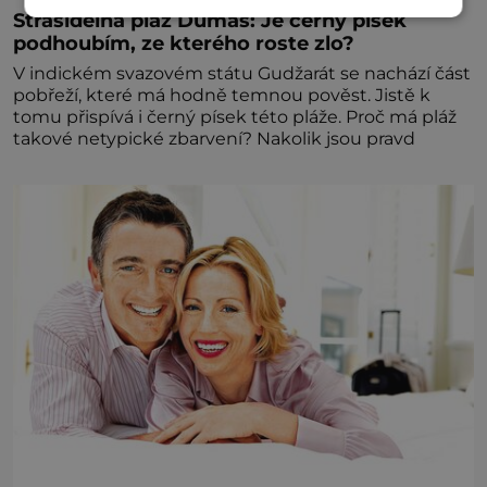
Strašidelná pláž Dumas: Je černý písek
podhoubím, ze kterého roste zlo?
V indickém svazovém státu Gudžarát se nachází část
pobřeží, které má hodně temnou pověst. Jistě k
tomu přispívá i černý písek této pláže. Proč má pláž
takové netypické zbarvení? Nakolik jsou pravd