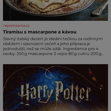
nejsemsama.cz
Tiramisu s mascarpone a kávou
Slavný italský dezert je ideální tečkou za rodinným
obědem i slavnostní večeří a jeho příprava je
jednodušší, než se může zdát. Ingredience pro 4
osoby: 250 g mascarpone 3 vejce 80 g cukru 200 g
cukrářských piškotů 250 ml silné kávy 2 lžíce
amaretta kakao na posypání Postup: Oddělte
žloutky od bílků. Žloutky vyšlehejte s cukrem do
světlé pěny a postupně do nich vmíchejte
mascarpone, aby vznikl hladký