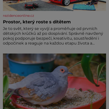
rezidenceonline.cz
Prostor, který roste s dítětem
Je to svět, který se vyvíjí a proměňuje od prvních
dětských krůčků až po dospívání. Správně navržený
pokoj podporuje bezpečí, kreativitu, soustředění i
odpočinek a reaguje na každou etapu života a
specifické potřeby dítěte. Pro nejmenší je klíčová
jednoduchost, měkkost a bezpečí, proto by pokoj
miminka měl působit především klidně a útulně.
Předškolní věk je