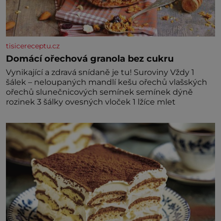
tisicereceptu.cz
Domácí ořechová granola bez cukru
Vynikající a zdravá snídaně je tu! Suroviny Vždy 1
šálek – neloupaných mandlí kešu ořechů vlašských
ořechů slunečnicových semínek semínek dýně
rozinek 3 šálky ovesných vloček 1 lžíce mlet