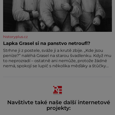
historyplus.cz
Lapka Grasel si na panstvo netroufl?
Strhne ji z postele, sváže ji a krutě zbije. „Kde jsou
peníze?“ naléhá Grasel na starou švadlenku. Když mu
to neprozradí – ostatně ani nemůže, protože žádné
nemá, spokojí se lupič s několika měďáky a štůčky
látky. Zraněná žena pár dní nato umírá. Je to muž
nebývale krutý. Jeho činy budí hrůzu ještě dlouho po
jeho smrti
Navštivte také naše další internetové
projekty: