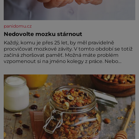
panidomu.cz
Nedovolte mozku stárnout
Každý, komu je přes 25 let, by měl pravidelně
procvičovat mozkové závity. V tomto období se totiž
začíná zhoršovat paměť. Možná máte problém
vzpomenout si na jméno kolegy z práce. Nebo
marně v paměti lovíte název knížky, kterou jste
nedávno přečetli. Je to opravdu tak, s věkem jako
kdyby se paměť rozhodla stávkovat. Cvičte