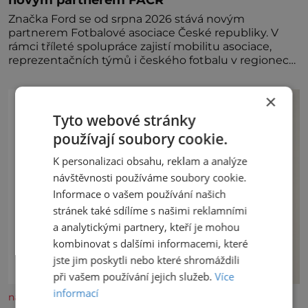
Značka Ford se od srpna 2026 stává novým
partnerem Fotbalové asociace České republiky. V
rámci tříleté spolupráce zajistí mobilitu asociace,
reprezentačních týmů i českého fotbalu v regionech.
Partner
×
Tyto webové stránky
používají soubory cookie.
K personalizaci obsahu, reklam a analýze
návštěvnosti používáme soubory cookie.
Informace o vašem používání našich
stránek také sdílíme s našimi reklamními
a analytickými partnery, kteří je mohou
kombinovat s dalšími informacemi, které
jste jim poskytli nebo které shromáždili
při vašem používání jejich služeb.
Více
informací
nasehvezdy.cz