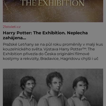
21stoleti.cz
Harry Potter: The Exhibition. Neplecha
zahájena…
Pražské Letňany se na půl roku proměnily v malý kus
kouzelnického světa. Výstava Harry Potter™: The
Exhibition přivezla do Česka originální filmové
kostýmy a rekvizity, Bradavice, Hagridovu chýši i uč