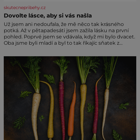
skutecnepribehy.cz
Dovolte lásce, aby si vás našla
Už jsem ani nedoufala, že mě něco tak krásného
potká. Až v pětapadesáti jsem zažila lásku na první
pohled. Poprvé jsem se vdávala, když mi bylo dvacet.
Oba jsme byli mladí a byl to tak říkajíc sňatek z
rozumu. Rodiče nás dali dohromady, Toník byl dobře
zaopatřený mladý muž. Manželství nám oběma moc
nesvědčilo, brzy jsme zjistili, že