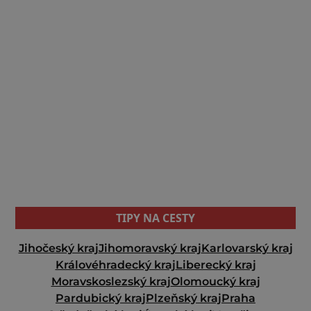
TIPY NA CESTY
Jihočeský kraj
Jihomoravský kraj
Karlovarský kraj
Královéhradecký kraj
Liberecký kraj
Moravskoslezský kraj
Olomoucký kraj
Pardubický kraj
Plzeňský kraj
Praha