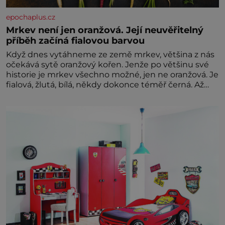
epochaplus.cz
Mrkev není jen oranžová. Její neuvěřitelný
příběh začíná fialovou barvou
Když dnes vytáhneme ze země mrkev, většina z nás
očekává sytě oranžový kořen. Jenže po většinu své
historie je mrkev všechno možné, jen ne oranžová. Je
fialová, žlutá, bílá, někdy dokonce téměř černá. Až
díky stovkám let pečlivého šlechtění se z ní stává
zelenina, bez které si českou zahradu ani
nedokážeme představit. Její příběh je