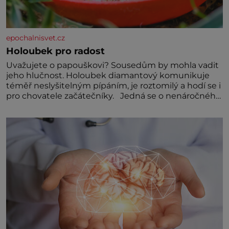
epochalnisvet.cz
Holoubek pro radost
Uvažujete o papouškovi? Sousedům by mohla vadit
jeho hlučnost. Holoubek diamantový komunikuje
téměř neslyšitelným pípáním, je roztomilý a hodí se i
pro chovatele začátečníky. Jedná se o nenáročného
klidného ptáčka, který většinu dne jen posedává.
Hodně času tráví na zemi, kde sbírá zbytky semínek
Jeho domovinou je prakticky celá Austrálie s
výjimkou pobřežní oblasti.