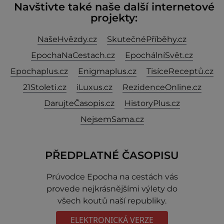
Navštivte také naše další internetové
projekty:
NašeHvězdy.cz
SkutečnéPříběhy.cz
EpochaNaCestach.cz
EpochálníSvět.cz
Epochaplus.cz
Enigmaplus.cz
TisíceReceptů.cz
21Stoleti.cz
iLuxus.cz
RezidenceOnline.cz
DarujteČasopis.cz
HistoryPlus.cz
NejsemSama.cz
PŘEDPLATNÉ ČASOPISU
Prúvodce Epocha na cestách vás
provede nejkrásnějšími výlety do
všech koutů naší republiky.
ELEKTRONICKÁ VERZE