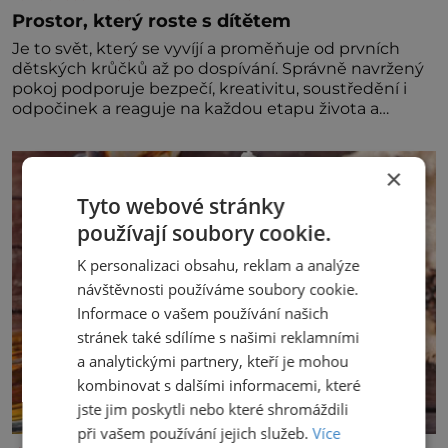
Prostor, který roste s dítětem
Je to svět, který se vyvíjí a proměňuje od prvních
dětských krůčků až po dospívání. Správně navržený
pokoj podporuje bezpečí, kreativitu, soustředění i
odpočinek a reaguje na každou etapu života a
specifické potřeby dítěte. Pro nejmenší je klíčová
jednoduchost, měkkost a bezpečí, proto by pokoj
miminka měl působit především klidně a útulně.
×
Předškolní věk je
Tyto webové stránky
používají soubory cookie.
K personalizaci obsahu, reklam a analýze
návštěvnosti používáme soubory cookie.
Informace o vašem používání našich
stránek také sdílíme s našimi reklamními
a analytickými partnery, kteří je mohou
kombinovat s dalšími informacemi, které
jste jim poskytli nebo které shromáždili
při vašem používání jejich služeb.
Více