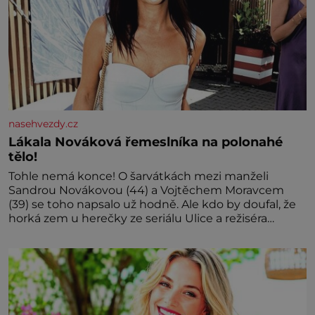
nasehvezdy.cz
Lákala Nováková řemeslníka na polonahé
tělo!
Tohle nemá konce! O šarvátkách mezi manželi
Sandrou Novákovou (44) a Vojtěchem Moravcem
(39) se toho napsalo už hodně. Ale kdo by doufal, že
horká zem u herečky ze seriálu Ulice a režiséra
vychladne,