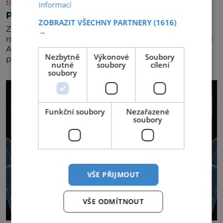
tisicereceptu.cz
informací
Pravá irská káva
ZOBRAZIT VŠECHNY PARTNERY
(1616)
Za jejího tvůrce je považován Joe Sharidan, když v
→
roce 1943 u letiště irského města Foynes obsluhoval
Američany, kteří kvůli špatnému počasí nemohli
Nezbytně
Výkonové
Soubory
pokračovat v cestě. Povzbudil je tehdy kávou,
nutné
soubory
cílení
soubory
Funkční soubory
Nezařazené
soubory
VŠE PŘIJMOUT
VŠE ODMÍTNOUT