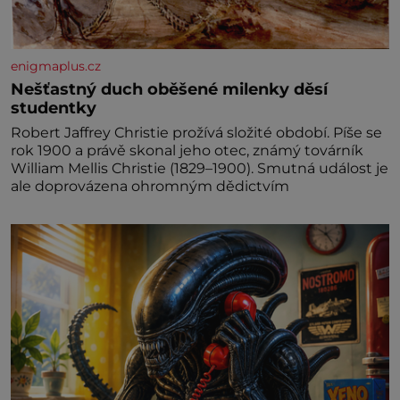
enigmaplus.cz
Nešťastný duch oběšené milenky děsí
studentky
Robert Jaffrey Christie prožívá složité období. Píše se
rok 1900 a právě skonal jeho otec, známý továrník
William Mellis Christie (1829–1900). Smutná událost je
ale doprovázena ohromným dědictvím