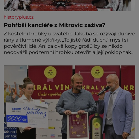
historyplus.cz
Pohřbili kancléře z Mitrovic zaživa?
Z kostelní hrobky u svatého Jakuba se ozývají dunivé
rány a tlumené výkřiky. „To jistě řádí duch,“ myslí si
pověrčiví lidé. Ani za dvě kopy grošů by se nikdo
neodvážil podzemní hrobku otevřít a její poklop tak
raději jen skrápí svěcenou vodou. Za několik dní
divné burácení skutečně ustane. Když o mnoho let
později hrobku