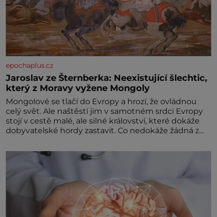
epochaplus.cz
Jaroslav ze Šternberka: Neexistující šlechtic,
který z Moravy vyžene Mongoly
Mongolové se tlačí do Evropy a hrozí, že ovládnou
celý svět. Ale naštěstí jim v samotném srdci Evropy
stojí v cestě malé, ale silné království, které dokáže
dobyvatelské hordy zastavit. Co nedokáže žádná z
asijských říší, co nedokážou Němci – to dokáže český
král. Nebo že by ne? Mongolové od roku 1223
postupují podél Kaspického a Azovského moře,