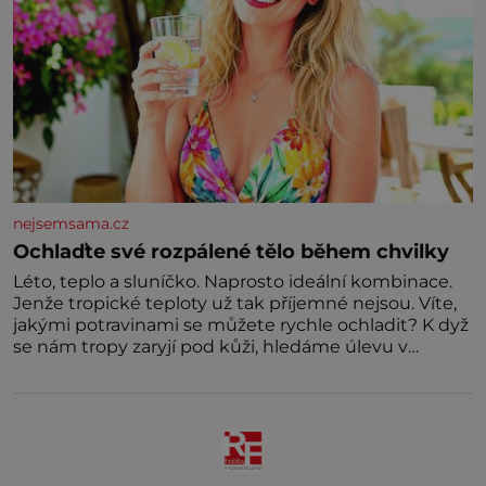
nejsemsama.cz
Ochlaďte své rozpálené tělo během chvilky
Léto, teplo a sluníčko. Naprosto ideální kombinace.
Jenže tropické teploty už tak příjemné nejsou. Víte,
jakými potravinami se můžete rychle ochladit? K dyž
se nám tropy zaryjí pod kůži, hledáme úlevu v
bazénu nebo pomocí klimatizace. Jenže ne vždycky
můžeme být v jejich blízkosti. Nemusíte však zoufat.
Pokud budete mít promyšlený jídelníček, žadné
pařáky si na vás