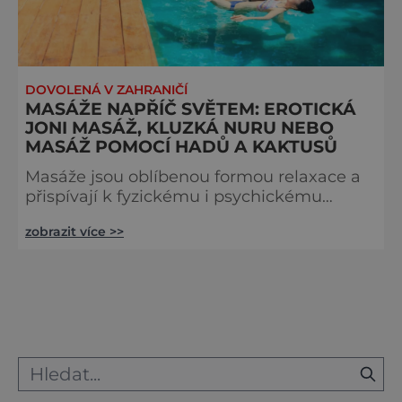
DOVOLENÁ V ZAHRANIČÍ
MASÁŽE NAPŘÍČ SVĚTEM: EROTICKÁ
JONI MASÁŽ, KLUZKÁ NURU NEBO
MASÁŽ POMOCÍ HADŮ A KAKTUSŮ
Masáže jsou oblíbenou formou relaxace a
přispívají k fyzickému i psychickému
zdraví. Erotická masáž je zase vítaným
zobrazit více >>
zpestřením milostných hrátek a často
funguje jako ideální předehra. Napříč
světem lze navíc najít i opravdu netradiční
a originální masáže. Pojďte s námi
prozkoumat masáže napříč různými
zeměmi a světadíly. První jarní měsíc
březen láká k očistě organismu a po
uvolnění po zimních mě