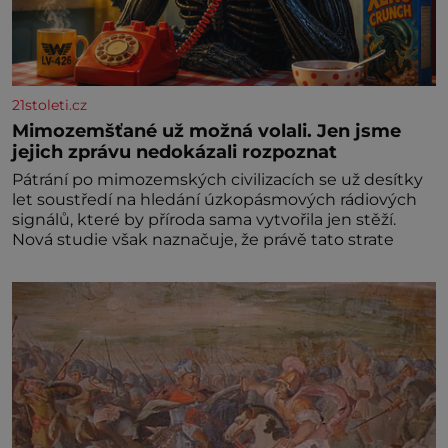
21stoleti.cz
Mimozemšťané už možná volali. Jen jsme
jejich zprávu nedokázali rozpoznat
Pátrání po mimozemských civilizacích se už desítky
let soustředí na hledání úzkopásmových rádiových
signálů, které by příroda sama vytvořila jen stěží.
Nová studie však naznačuje, že právě tato strate