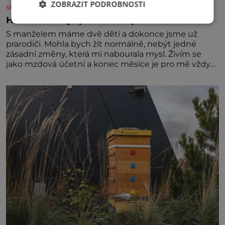
ZOBRAZIT PODROBNOSTI
skutecnepribehy.cz
Hlas mě varuje před nebezpečím
S manželem máme dvě děti a dokonce jsme už
prarodiči. Mohla bych žít normálně, nebýt jedné
zásadní změny, která mi nabourala mysl. Živím se
jako mzdová účetní a konec měsíce je pro mě vždy
velice psychicky náročným obdobím. Od té chvíle, co
máme vnoučata, mi dcera čím dál častěji volá o
pomoc, co se hlídání týče. Dalo by se