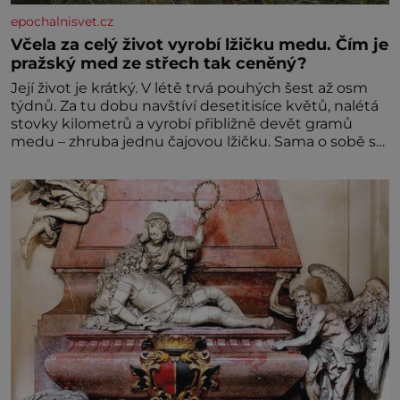
epochalnisvet.cz
Včela za celý život vyrobí lžičku medu. Čím je
pražský med ze střech tak ceněný?
Její život je krátký. V létě trvá pouhých šest až osm
týdnů. Za tu dobu navštíví desetitisíce květů, nalétá
stovky kilometrů a vyrobí přibližně devět gramů
medu – zhruba jednu čajovou lžičku. Sama o sobě se
může zdát bezvýznamná. Teprve když se spojí s
dalšími desítkami tisíc příslušnic svého včelstva,
vznikne jeden z nejdokonalejších organismů