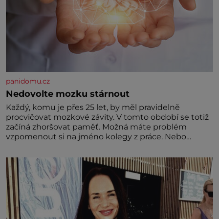
panidomu.cz
Nedovolte mozku stárnout
Každý, komu je přes 25 let, by měl pravidelně
procvičovat mozkové závity. V tomto období se totiž
začíná zhoršovat paměť. Možná máte problém
vzpomenout si na jméno kolegy z práce. Nebo
marně v paměti lovíte název knížky, kterou jste
nedávno přečetli. Je to opravdu tak, s věkem jako
kdyby se paměť rozhodla stávkovat. Cvičte