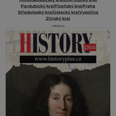
Pardubický kraj
Plzeňský kraj
Praha
Středočeský kraj
Ústecký kraj
Vysočina
Zlínský kraj
reklama