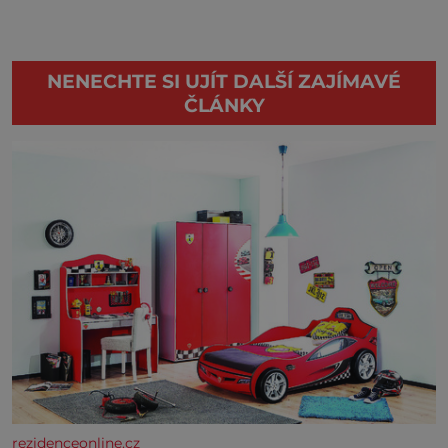
NENECHTE SI UJÍT DALŠÍ ZAJÍMAVÉ
ČLÁNKY
rezidenceonline.cz