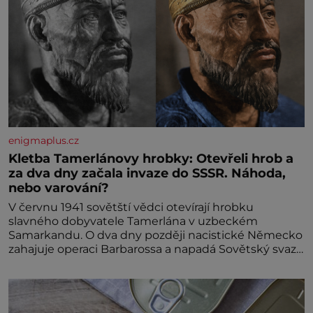
enigmaplus.cz
Kletba Tamerlánovy hrobky: Otevřeli hrob a
za dva dny začala invaze do SSSR. Náhoda,
nebo varování?
V červnu 1941 sovětští vědci otevírají hrobku
slavného dobyvatele Tamerlána v uzbeckém
Samarkandu. O dva dny později nacistické Německo
zahajuje operaci Barbarossa a napadá Sovětský svaz.
Shoda dat je