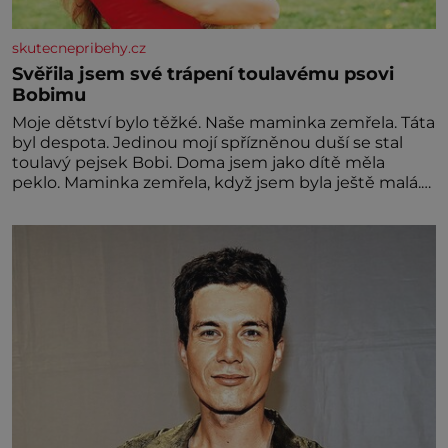
skutecnepribehy.cz
Svěřila jsem své trápení toulavému psovi
Bobimu
Moje dětství bylo těžké. Naše maminka zemřela. Táta
byl despota. Jedinou mojí spřízněnou duší se stal
toulavý pejsek Bobi. Doma jsem jako dítě měla
peklo. Maminka zemřela, když jsem byla ještě malá.
Otec hodně pil a často dokázal propít skoro celou
výplatu. Čtyři roky jsem chodila do školy u nás na
vesnici. Měli mě tam rádi, protože