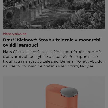
historyplus.cz
Bratři Kleinové: Stavbu železnic v monarchii
ovládli samouci
Na začátku je jich šest a začínají poměrně skromně,
úpravami zahrad, rybníků a parků. Postupně si ale
troufnou i na stavbu železnic. Během 40 let vybudují
na území monarchie třetinu všech tratí, tedy asi
3500 kilometrů! Ohromně na tom zbohatnou…
Podnikavého ducha zdědí bratři Kleinové po otci
Johannovi (1756–1835), který má malý statek na
Jesenicku