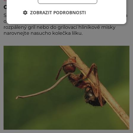
Grilovaný lilek s česnekem
ZOBRAZIT PODROBNOSTI
Suroviny na 4 porce 1 lilek 3 stroužky česneku snítka
oregana 100 ml olivového oleje sůl Postup Na mírně
rozpálený gril nebo do grilovací hliníkové misky
narovnejte nasucho kolečka lilku.