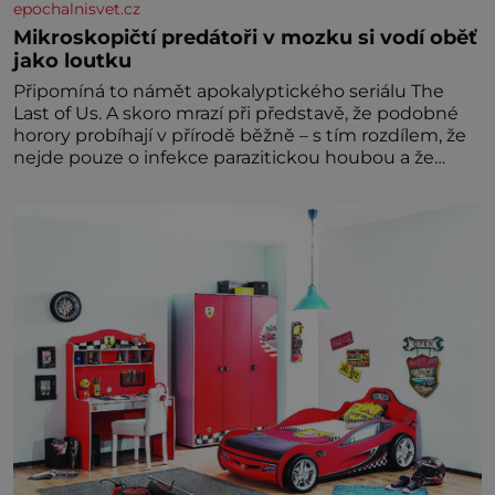
epochalnisvet.cz
Mikroskopičtí predátoři v mozku si vodí oběť
jako loutku
Připomíná to námět apokalyptického seriálu The
Last of Us. A skoro mrazí při představě, že podobné
horory probíhají v přírodě běžně – s tím rozdílem, že
nejde pouze o infekce parazitickou houbou a že
predátor dokáže ovládat jen vývojově nesrovnatelně
jednodušší živočichy, než je člověk. Najít skutečné
zombie není nic nemožného ani v naší přírodě.