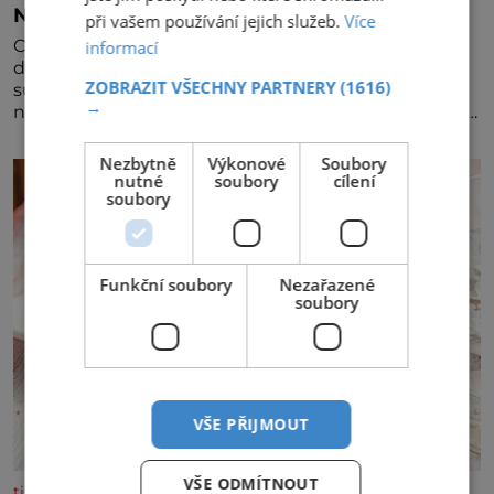
Nezapomínejte na petržel
při vašem používání jejich služeb.
Více
Obsahuje totiž spoustu zdraví prospěšných látek, a
informací
dokonce je považována za tuzemskou
ZOBRAZIT VŠECHNY PARTNERY
(1616)
superpotravinu. Zázrak plný vitaminů V petrželi
→
najdete vitaminy B1, B2, B3, B6, provitamin A, vitamin
E a velké množství vitamínu C (nejvíce ho má nať,
dokonce třikrát více než pomeranč, v kořeni je také,
Nezbytně
Výkonové
Soubory
ale je ho desetkrát méně), a kyselinu listovou. Ale
nutné
soubory
cílení
soubory
Funkční soubory
Nezařazené
soubory
VŠE PŘIJMOUT
VŠE ODMÍTNOUT
tisicereceptu.cz