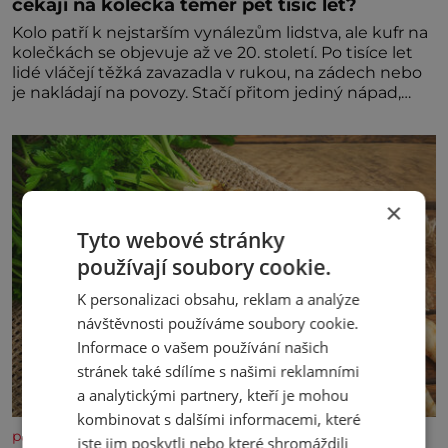
čekají na kolečka téměř pět tisíc let?
Kolo patří k nejstarším vynálezům lidstva, ale kufr na
kolečkách se objevuje až ve 20. století. Po tisíce let
lidé vláčejí těžká zavazadla v rukou, na zádech nebo
je nakládají na povozy. Stačí přitom jediný nápad,
připevnit ke kufru kolečka. Jenže právě ten nikdo
dlouho nedostane. Až jednou se na letišti ozve věta,
která změní
×
Tyto webové stránky
používají soubory cookie.
K personalizaci obsahu, reklam a analýze
návštěvnosti používáme soubory cookie.
Informace o vašem používání našich
stránek také sdílíme s našimi reklamními
a analytickými partnery, kteří je mohou
kombinovat s dalšími informacemi, které
panidomu.cz
jste jim poskytli nebo které shromáždili