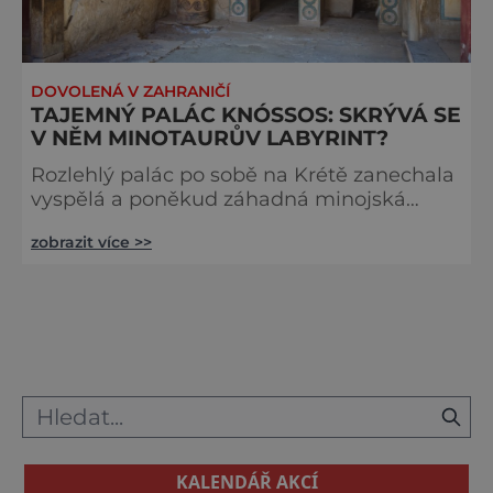
DOVOLENÁ V ZAHRANIČÍ
TAJEMNÝ PALÁC KNÓSSOS: SKRÝVÁ SE
V NĚM MINOTAURŮV LABYRINT?
Rozlehlý palác po sobě na Krétě zanechala
vyspělá a poněkud záhadná minojská
civilizace. V legendách je Knóssos
zobrazit více >>
domovem obávaného krvelačného netvora,
který si pochutnává na lidských obětech.
Jaká je ale skutečná minulost místa?
Některé archeologické nálezy skutečně
poukazují i na její temná zákoutí. V řeckých
legendách je krásná Pásifaé, manželka
krétského krále Minoa, svedena bílým
býkem a zan
KALENDÁŘ AKCÍ