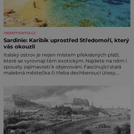
nejsemsama.cz
Sardinie: Karibik uprostřed Středomoří, který
vás okouzlí
Italský ostrov je nejen místem překrásných pláží,
které se vyrovnají těm exotickým. Najdete na něm i
spousty zajímavostí k objevování. Fascinující stará
malebná městečka či třeba dechberoucí útesy.
Druhý největší italský ostrov o velikosti přibližně
jedné třetiny České republiky vás ohromí nejen
svými plážemi s bílým pískem jako v Karibiku, ale i
divokou krajinou, také bohatou historií i
luxusem.Zjistěte,