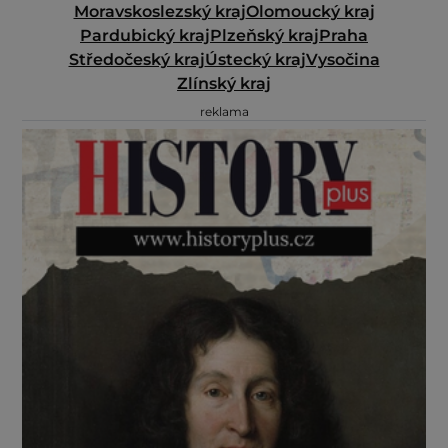
Moravskoslezský kraj
Olomoucký kraj
Pardubický kraj
Plzeňský kraj
Praha
Středočeský kraj
Ústecký kraj
Vysočina
Zlínský kraj
reklama