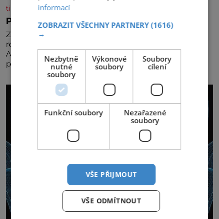
informací
tisicereceptu.cz
Pravá irská káva
ZOBRAZIT VŠECHNY PARTNERY
(1616)
→
Za jejího tvůrce je považován Joe Sharidan, když v
roce 1943 u letiště irského města Foynes obsluhoval
Američany, kteří kvůli špatnému počasí nemohli
Nezbytně
Výkonové
Soubory
pokračovat v cestě. Povzbudil je tehdy kávou,
nutné
soubory
cílení
soubory
Funkční soubory
Nezařazené
soubory
VŠE PŘIJMOUT
VŠE ODMÍTNOUT