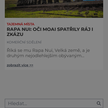
TAJEMNÁ MÍSTA
RAPA NUI: OČI MOAI SPATŘILY RÁJ I
ZKÁZU
KOMERČNÍ SDĚLENÍ
Říká se mu Rapa Nui, Velká země, a je
druhým nejodlehlejším obývaným
ostrovem naší planety. Méně známý název
zobrazit více >>
se kasá označením Te Pito O Te Henua,
Pupek světa. Další, poetičtější jména
tohoto kusu pevniny v Jižním Pacifiku, jsou
Mata Ki Te Rangi, tedy Oči, které hledí do
nebes, a také Hiti Ai Rangi, Kraj nebes. Ze
všeho nejvíc však Velikonoční ostrov
zůstává krajem záhad. Kdysi tu skutečně
zaží