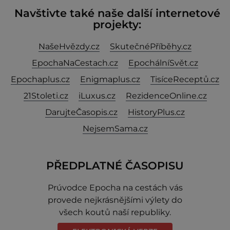
Navštivte také naše další internetové
projekty:
NašeHvězdy.cz
SkutečnéPříběhy.cz
EpochaNaCestach.cz
EpochálníSvět.cz
Epochaplus.cz
Enigmaplus.cz
TisíceReceptů.cz
21Stoleti.cz
iLuxus.cz
RezidenceOnline.cz
DarujteČasopis.cz
HistoryPlus.cz
NejsemSama.cz
PŘEDPLATNÉ ČASOPISU
Prúvodce Epocha na cestách vás
provede nejkrásnějšími výlety do
všech koutů naší republiky.