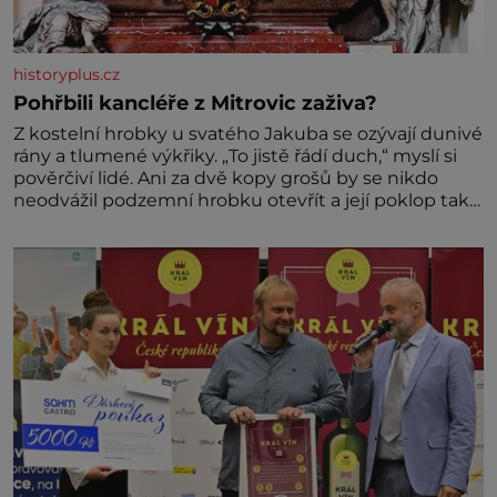
historyplus.cz
Pohřbili kancléře z Mitrovic zaživa?
Z kostelní hrobky u svatého Jakuba se ozývají dunivé
rány a tlumené výkřiky. „To jistě řádí duch,“ myslí si
pověrčiví lidé. Ani za dvě kopy grošů by se nikdo
neodvážil podzemní hrobku otevřít a její poklop tak
raději jen skrápí svěcenou vodou. Za několik dní
divné burácení skutečně ustane. Když o mnoho let
později hrobku