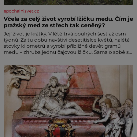
epochalnisvet.cz
Včela za celý život vyrobí lžičku medu. Čím je
pražský med ze střech tak ceněný?
Její život je krátký. V létě trvá pouhých šest až osm
týdnů. Za tu dobu navštíví desetitisíce květů, nalétá
stovky kilometrů a vyrobí přibližně devět gramů
medu – zhruba jednu čajovou lžičku. Sama o sobě se
může zdát bezvýznamná. Teprve když se spojí s
dalšími desítkami tisíc příslušnic svého včelstva,
vznikne jeden z nejdokonalejších organismů