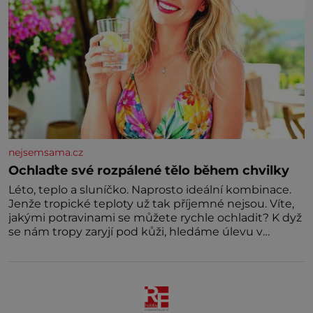
nejsemsama.cz
Ochlaďte své rozpálené tělo během chvilky
Léto, teplo a sluníčko. Naprosto ideální kombinace.
Jenže tropické teploty už tak příjemné nejsou. Víte,
jakými potravinami se můžete rychle ochladit? K dyž
se nám tropy zaryjí pod kůži, hledáme úlevu v
bazénu nebo pomocí klimatizace. Jenže ne vždycky
můžeme být v jejich blízkosti. Nemusíte však zoufat.
Pokud budete mít promyšlený jídelníček, žadné
pařáky si na vás