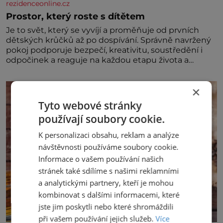
rezidenceonline.cz
Prostor, který roste s dítětem
Je to svět, který se vyvíjí a proměňuje od prvních
dětských krůčků až po dospívání. Správně navržený
pokoj podporuje bezpečí, kreativitu, soustředění i
odpočinek a reaguje na každou etapu života a
specifické potřeby dítěte. Pro nejmenší je klíčová
jednoduchost, měkkost a bezpečí, proto by pokoj
×
miminka měl působit především klidně a útulně.
Předškolní věk je
Tyto webové stránky
používají soubory cookie.
K personalizaci obsahu, reklam a analýze
návštěvnosti používáme soubory cookie.
Informace o vašem používání našich
stránek také sdílíme s našimi reklamními
a analytickými partnery, kteří je mohou
kombinovat s dalšími informacemi, které
jste jim poskytli nebo které shromáždili
při vašem používání jejich služeb.
Více