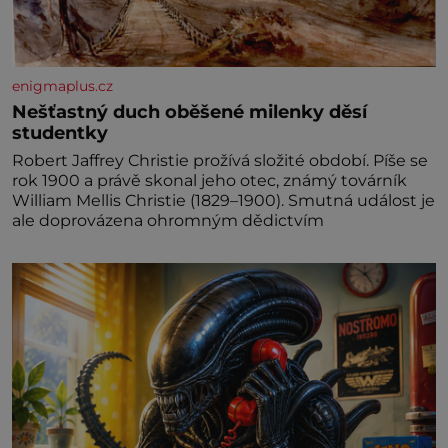
enigmaplus.cz
Nešťastný duch oběšené milenky děsí
studentky
Robert Jaffrey Christie prožívá složité období. Píše se
rok 1900 a právě skonal jeho otec, známý továrník
William Mellis Christie (1829–1900). Smutná událost je
ale doprovázena ohromným dědictvím