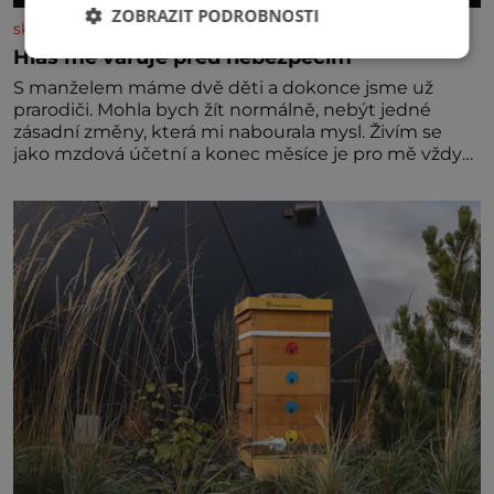
ZOBRAZIT PODROBNOSTI
skutecnepribehy.cz
Hlas mě varuje před nebezpečím
S manželem máme dvě děti a dokonce jsme už
prarodiči. Mohla bych žít normálně, nebýt jedné
zásadní změny, která mi nabourala mysl. Živím se
jako mzdová účetní a konec měsíce je pro mě vždy
velice psychicky náročným obdobím. Od té chvíle, co
máme vnoučata, mi dcera čím dál častěji volá o
pomoc, co se hlídání týče. Dalo by se