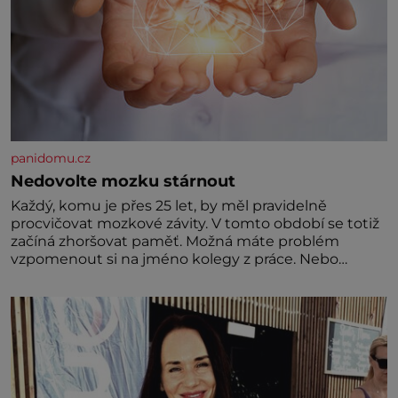
panidomu.cz
Nedovolte mozku stárnout
Každý, komu je přes 25 let, by měl pravidelně
procvičovat mozkové závity. V tomto období se totiž
začíná zhoršovat paměť. Možná máte problém
vzpomenout si na jméno kolegy z práce. Nebo
marně v paměti lovíte název knížky, kterou jste
nedávno přečetli. Je to opravdu tak, s věkem jako
kdyby se paměť rozhodla stávkovat. Cvičte