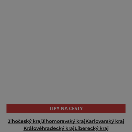
TIPY NA CESTY
Jihočeský kraj
Jihomoravský kraj
Karlovarský kraj
Královéhradecký kraj
Liberecký kraj