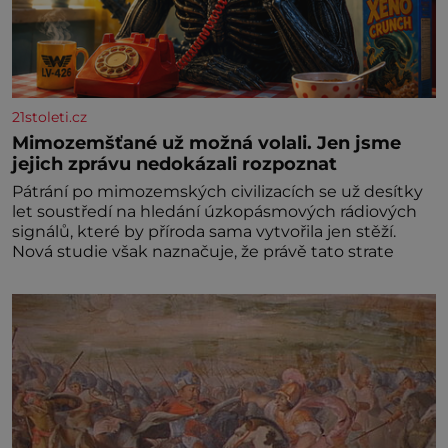
21stoleti.cz
Mimozemšťané už možná volali. Jen jsme
jejich zprávu nedokázali rozpoznat
Pátrání po mimozemských civilizacích se už desítky
let soustředí na hledání úzkopásmových rádiových
signálů, které by příroda sama vytvořila jen stěží.
Nová studie však naznačuje, že právě tato strate