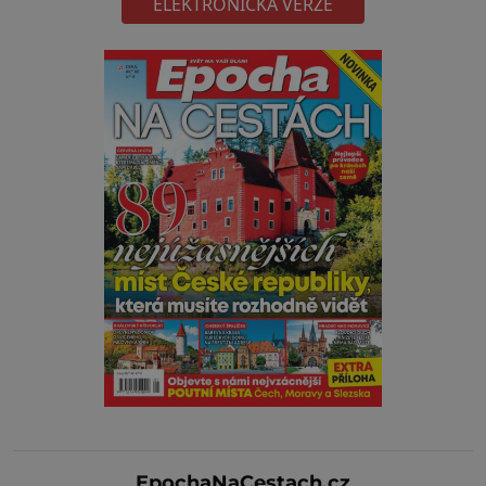
ELEKTRONICKÁ VERZE
EpochaNaCestach.cz