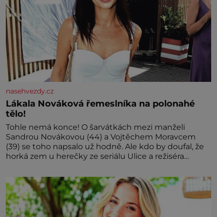
nasehvezdy.cz
Lákala Nováková řemeslníka na polonahé
tělo!
Tohle nemá konce! O šarvátkách mezi manželi
Sandrou Novákovou (44) a Vojtěchem Moravcem
(39) se toho napsalo už hodně. Ale kdo by doufal, že
horká zem u herečky ze seriálu Ulice a režiséra
vychladne,