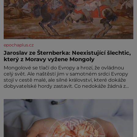
epochaplus.cz
Jaroslav ze Šternberka: Neexistující šlechtic,
který z Moravy vyžene Mongoly
Mongolové se tlačí do Evropy a hrozí, že ovládnou
celý svět. Ale naštěstí jim v samotném srdci Evropy
stojí v cestě malé, ale silné království, které dokáže
dobyvatelské hordy zastavit. Co nedokáže žádná z
asijských říší, co nedokážou Němci – to dokáže český
král. Nebo že by ne? Mongolové od roku 1223
postupují podél Kaspického a Azovského moře,