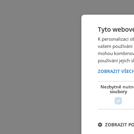
Tyto webové
K personalizaci 
vašem používání n
mohou kombinovat
používání jejich 
ZOBRAZIT VŠEC
Nezbytně nutn
soubory
ZOBRAZIT P