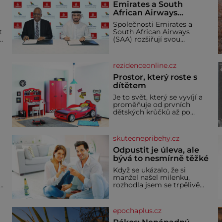
Emirates a South
African Airways
rozšiřují partnerství.
Společnosti Emirates a
Cestujícím nově
t
South African Airways
zpřístupní dalších
(SAA) rozšiřují svou
devět destinací v jižní a
dlouholetou codesharovou
spolupráci. Nová reciproční
střední Africe
dohoda zpřístupní
rezidenceonline.cz
cestujícím devět dalších
destinací v jižní a střední
Prostor, který roste s
Africe a u
dítětem
Je to svět, který se vyvíjí a
proměňuje od prvních
dětských krůčků až po
dospívání. Správně
navržený pokoj podporuje
bezpečí, kreativitu,
skutecnepribehy.cz
soustředění i odpočinek a
reaguje na každou etapu
Odpustit je úleva, ale
života a specifické potřeby
bývá to nesmírně těžké
dítěte. Pro nejmenší je
Když se ukázalo, že si
klíčová jednoduchost,
manžel našel milenku,
měkkost a bezpečí, proto
,
rozhodla jsem se trpělivě
by pokoj miminka měl
vyčkávat, přesvědčena, že
působit především klidně a
se dříve či později vrátí k
útulně. Předškolní věk je
rodině. Možná je to jedna z
epochaplus.cz
nejtěžších věcí na světě. Ale
každý, kdo s tím má nějaké