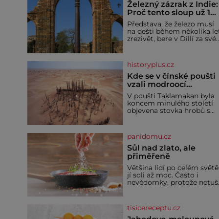
Železný zázrak z Indie:
Proč tento sloup už 1
600 let nezná rez?
Představa, že železo musí
na dešti během několika le
zrezivět, bere v Dillí za své.
Uprostřed komplexu Qutb
stojí více než sedm metrů
vysoký železný sloup, který
historyplus.cz
už přibližně 1 600 let
odolává počasí
Kde se v čínské poušti
vzali modroocí
blonďáci?
V poušti Taklamakan byla
koncem minulého století
objevena stovka hrobů s
téměř netknutými
mumiemi. Všichni mrtví
byli pohřbeni s úctou a
panidomu.cz
četnými milodary. Asi
nejvíc přitom vědce zaujal
Sůl nad zlato, ale
hrob tříměsíčního
přiměřeně
chlapečka s modrou
Většina lidí po celém světě
filcovou čapkou, z níž se
jí soli až moc. Často i
draly blonďaté vlásky. Fakt,
nevědomky, protože netuší
že jsou těla dávných lidí
jak velké množství se jí
nesmírně dobře zachovalá,
skrývá v průmyslově
přičítají odborníci zdejším
vyráběných potravinách,
klimatickým podmínkám.
tisicereceptu.cz
dokonce i těch sladkých.
Sucho, prosolené písky a
Sůl je zdravá Ale v ani ne