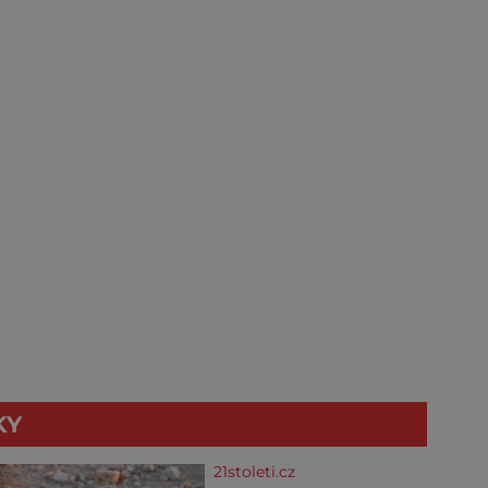
KY
21stoleti.cz