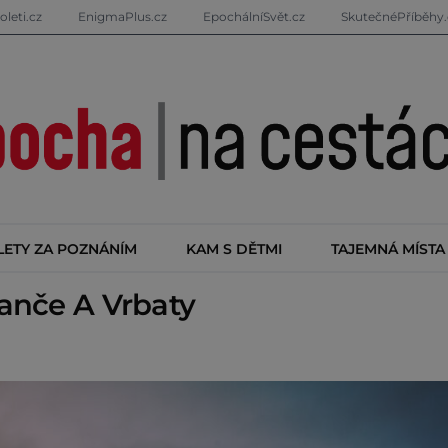
oleti.cz
EnigmaPlus.cz
EpochálníSvět.cz
SkutečnéPříběhy.
LETY ZA POZNÁNÍM
KAM S DĚTMI
TAJEMNÁ MÍSTA
anče A Vrbaty