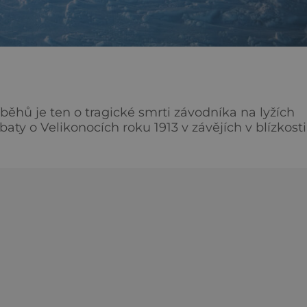
ěhů je ten o tragické smrti závodníka na lyžích
ty o Velikonocích roku 1913 v závějích v blízkosti
ěhem které navštívíme místa jejich skonu a dnešn
Ml