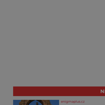
N
enigmaplus.cz