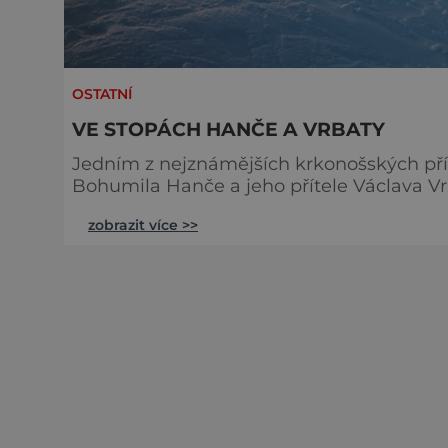
OSTATNÍ
VE STOPÁCH HANČE A VRBATY
Jedním z nejznámějších krkonošských příb
Bohumila Hanče a jeho přítele Václava Vrba
Labské boudy. My se vypravíme na trať, b
zobrazit více >>
pomníky. Naše cesta začne na Špindlerově boudě, známém východišti turistických tras u
hranice s Polskem nedaleko Špindlerova 