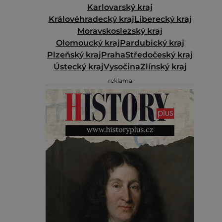
Karlovarský kraj
Královéhradecký kraj
Liberecký kraj
Moravskoslezský kraj
Olomoucký kraj
Pardubický kraj
Plzeňský kraj
Praha
Středočeský kraj
Ústecký kraj
Vysočina
Zlínský kraj
reklama