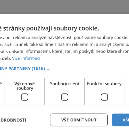
 stránky používají soubory cookie.
obsahu, reklam a analýze návštěvnosti používáme soubory cookie.
ašich stránek také sdílíme s našimi reklamními a analytickými par
 s dalšími informacemi, které jste jim poskytli nebo které shro
služeb.
Více informací
HNY PARTNERY
(1616) →
é
Výkonové
Soubory cílení
Funkční soubory
soubory
ODROBNOSTI
VŠE ODMÍTNOUT
VŠ