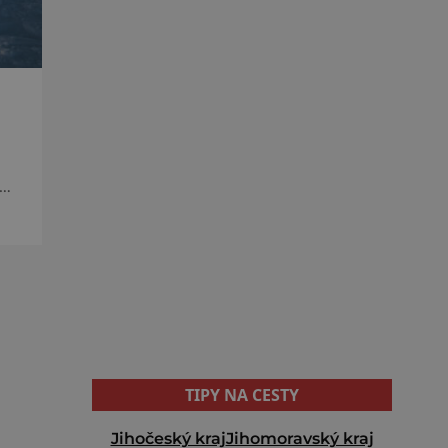
í
TIPY NA CESTY
Jihočeský kraj
Jihomoravský kraj