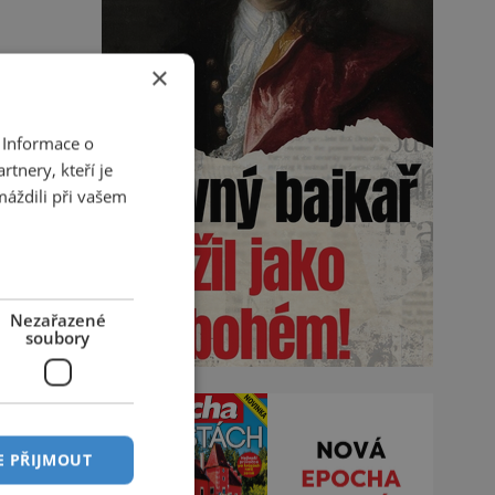
×
 Informace o
tnery, kteří je
máždili při vašem
Nezařazené
soubory
E PŘIJMOUT