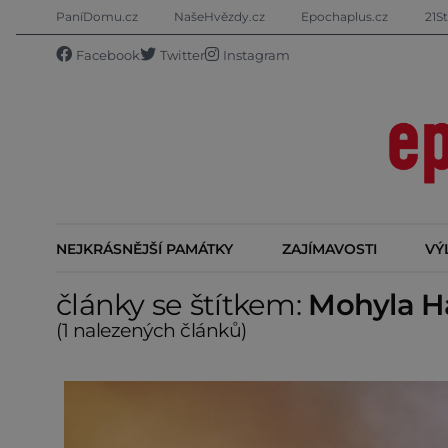
PaníDomu.cz
NašeHvězdy.cz
Epochaplus.cz
21St
Facebook
Twitter
Instagram
NEJKRÁSNĚJŠÍ PAMÁTKY
ZAJÍMAVOSTI
VÝ
články se štítkem:
Mohyla H
(1 nalezených článků)