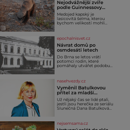
Nejodvážnější zvíře
podle Guinnessovy
knihy rekordů?
Medojed kapský je
Šelmička s pruhem na
lasicovitá šelma, kterou
hřbetě!
bychom velikostí mohli
přirovnat k českému
jezevci. Je extrémně
nebojácná, ostatně bývá
epochalnisvet.cz
označována za
nejodvážnější zvíře vůbec. V
Návrat domů po
této souvislosti je dokonc
osmdesáti letech
Do Brna se letos vrátí
potomci rodin, které
pomáhaly utvářet podobu
města, ale jejichž osudy
dramaticky přerušila druhá
světová válka. Příběhy rodů
nasehvezdy.cz
Placzek, Löw-Beer,
Fuhrmann, Kohn a Stiassni
Vyměnil Batulkovou
se stanou jednou z hlavních
přítel za mladší
dramaturgických linií
exemplář?
Už nějaký čas se lidé ptali,
festivalu židovské kultury
jestli jsou herečka ze seriálu
ŠTETL FEST 2026. Některé
Slunečná Dana Batulková
návraty nejsou jednoduché.
(68) a její partner, režisér
Místa, která si člověk
Ondřej Zajíc (56), ještě
pamatuje z rodinných
vůbec spolu. Herečka od
vyprávění, už dávno
nejsemsama.cz
sebe přítele od samého
začátku odhán