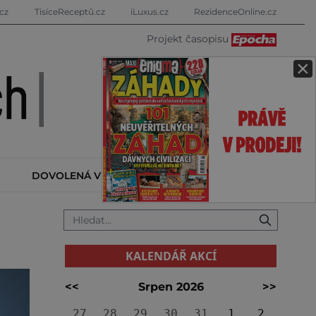
cz
TisíceReceptů.cz
iLuxus.cz
RezidenceOnline.cz
Projekt časopisu
×
DOVOLENÁ V ZAHRANIČÍ
KALENDÁŘ AKCÍ
KALENDÁŘ AKCÍ
<<
Srpen 2026
>>
27
28
29
30
31
1
2