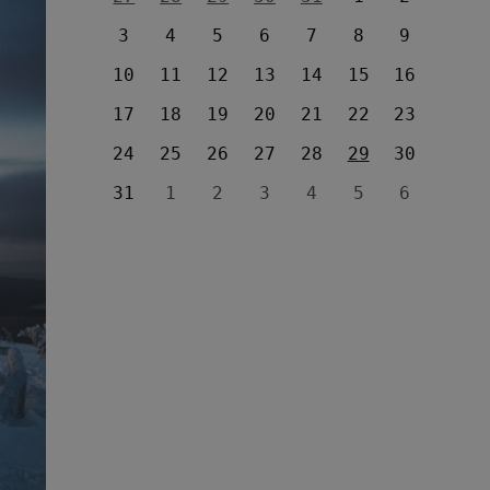
3
4
5
6
7
8
9
10
11
12
13
14
15
16
17
18
19
20
21
22
23
24
25
26
27
28
29
30
31
1
2
3
4
5
6