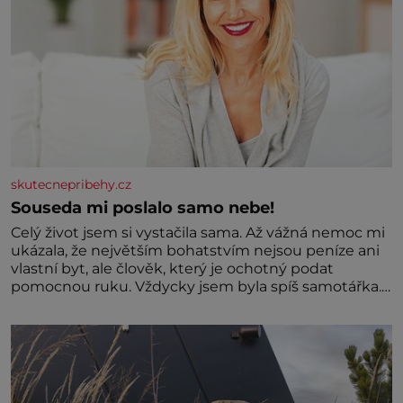
skutecnepribehy.cz
Souseda mi poslalo samo nebe!
Celý život jsem si vystačila sama. Až vážná nemoc mi
ukázala, že největším bohatstvím nejsou peníze ani
vlastní byt, ale člověk, který je ochotný podat
pomocnou ruku. Vždycky jsem byla spíš samotářka.
Nepotřebovala jsem kolem sebe partu kamarádek
ani partnera. Stačily mi knihy, práce a hlavně klid.
Hned po studiích jsem odešla z rodného města,