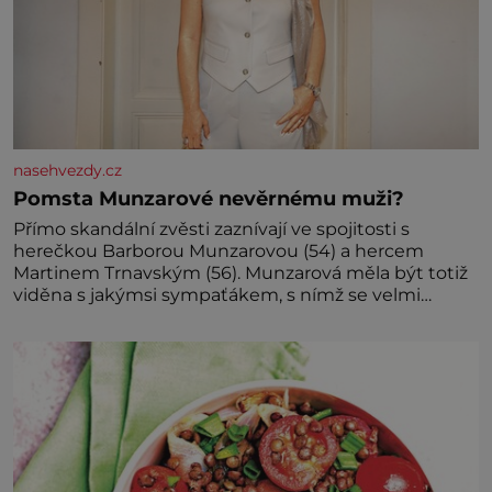
nasehvezdy.cz
Pomsta Munzarové nevěrnému muži?
Přímo skandální zvěsti zaznívají ve spojitosti s
herečkou Barborou Munzarovou (54) a hercem
Martinem Trnavským (56). Munzarová měla být totiž
viděna s jakýmsi sympaťákem, s nímž se velmi
družně, až d