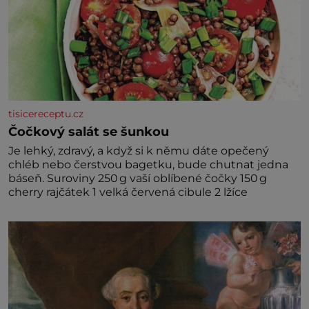
tisicereceptu.cz
Čočkový salát se šunkou
Je lehký, zdravý, a když si k němu dáte opečený
chléb nebo čerstvou bagetku, bude chutnat jedna
báseň. Suroviny 250 g vaší oblíbené čočky 150 g
cherry rajčátek 1 velká červená cibule 2 lžíce