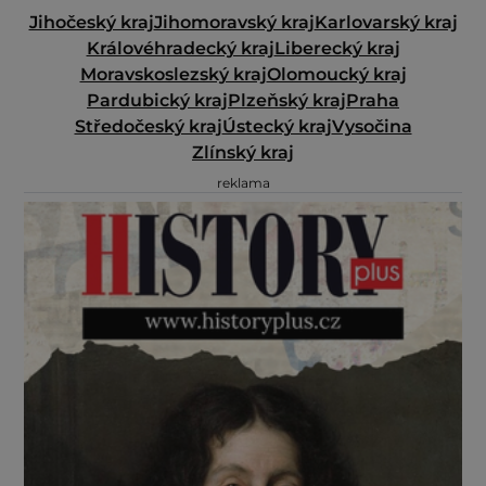
Jihočeský kraj
Jihomoravský kraj
Karlovarský kraj
Královéhradecký kraj
Liberecký kraj
Moravskoslezský kraj
Olomoucký kraj
Pardubický kraj
Plzeňský kraj
Praha
Středočeský kraj
Ústecký kraj
Vysočina
Zlínský kraj
reklama