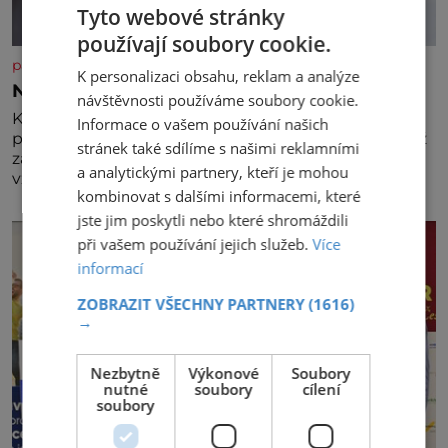
Tyto webové stránky
používají soubory cookie.
panidomu.cz
K personalizaci obsahu, reklam a analýze
Nedovolte mozku stárnout
návštěvnosti používáme soubory cookie.
Každý, komu je přes 25 let, by měl pravidelně
Informace o vašem používání našich
procvičovat mozkové závity. V tomto období se totiž
stránek také sdílíme s našimi reklamními
začíná zhoršovat paměť. Možná máte problém
a analytickými partnery, kteří je mohou
vzpomenout si na jméno kolegy z práce. Nebo
kombinovat s dalšími informacemi, které
marně v paměti lovíte název knížky, kterou jste
nedávno přečetli. Je to opravdu tak, s věkem jako
jste jim poskytli nebo které shromáždili
kdyby se paměť rozhodla stávkovat. Cvičte
při vašem používání jejich služeb.
Více
informací
ZOBRAZIT VŠECHNY PARTNERY
(1616)
→
Nezbytně
Výkonové
Soubory
nutné
soubory
cílení
soubory