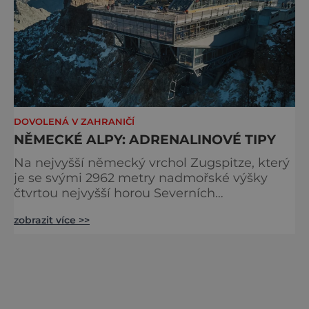
DOVOLENÁ V ZAHRANIČÍ
NĚMECKÉ ALPY: ADRENALINOVÉ TIPY
Na nejvyšší německý vrchol Zugspitze, který
je se svými 2962 metry nadmořské výšky
čtvrtou nejvyšší horou Severních
vápencových Alp, se dostanete lanovkou
zobrazit více >>
z městečka Eibsee nebo rakouského
Ehrwaldu. Pěšky si užijete téměř
dvanáctikilometrový výstup z města
Hammersbach. Hora leží přesně na hranicích
mezi Německem a Rakouskem, avšak
ledovec Schneeferner, který pokrývá její