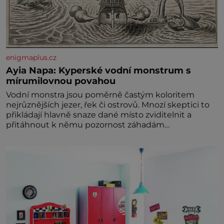
enigmaplus.cz
Ayia Napa: Kyperské vodní monstrum s
mírumilovnou povahou
Vodní monstra jsou poměrně častým koloritem
nejrůznějších jezer, řek či ostrovů. Mnozí skeptici to
přikládají hlavně snaze dané místo zviditelnit a
přitáhnout k němu pozornost záhadám
nakloněných turi