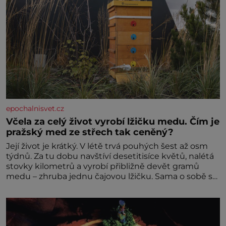
epochalnisvet.cz
Včela za celý život vyrobí lžičku medu. Čím je
pražský med ze střech tak ceněný?
Její život je krátký. V létě trvá pouhých šest až osm
týdnů. Za tu dobu navštíví desetitisíce květů, nalétá
stovky kilometrů a vyrobí přibližně devět gramů
medu – zhruba jednu čajovou lžičku. Sama o sobě se
může zdát bezvýznamná. Teprve když se spojí s
dalšími desítkami tisíc příslušnic svého včelstva,
vznikne jeden z nejdokonalejších organismů