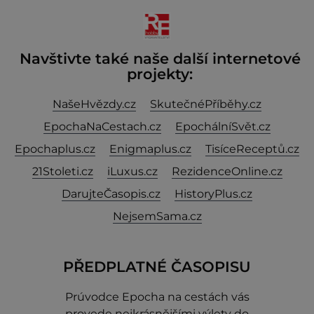
Navštivte také naše další internetové
projekty:
NašeHvězdy.cz
SkutečnéPříběhy.cz
EpochaNaCestach.cz
EpochálníSvět.cz
Epochaplus.cz
Enigmaplus.cz
TisíceReceptů.cz
21Stoleti.cz
iLuxus.cz
RezidenceOnline.cz
DarujteČasopis.cz
HistoryPlus.cz
NejsemSama.cz
PŘEDPLATNÉ ČASOPISU
Prúvodce Epocha na cestách vás
provede nejkrásnějšími výlety do