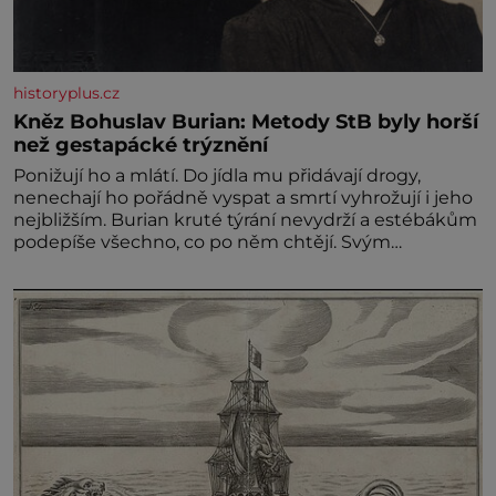
historyplus.cz
Kněz Bohuslav Burian: Metody StB byly horší
než gestapácké trýznění
Ponižují ho a mlátí. Do jídla mu přidávají drogy,
nenechají ho pořádně vyspat a smrtí vyhrožují i jeho
nejbližším. Burian kruté týrání nevydrží a estébákům
podepíše všechno, co po něm chtějí. Svým
podpisem jim potvrdí také to, že na něj během
výslechů nikdo nevyvíjel fyzický ani psychický nátlak.
Syn brněnského řezníka chce být knězem a