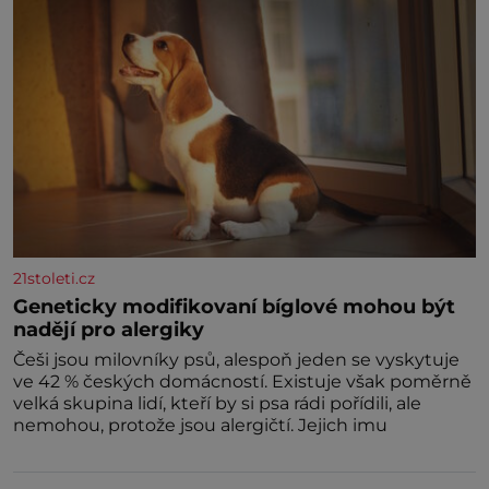
Vaše
21stoleti.cz
Geneticky modifikovaní bíglové mohou být
nadějí pro alergiky
Češi jsou milovníky psů, alespoň jeden se vyskytuje
ve 42 % českých domácností. Existuje však poměrně
velká skupina lidí, kteří by si psa rádi pořídili, ale
nemohou, protože jsou alergičtí. Jejich imu