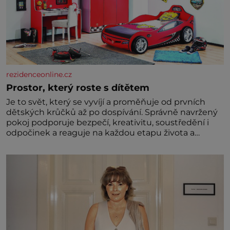
rezidenceonline.cz
Prostor, který roste s dítětem
Je to svět, který se vyvíjí a proměňuje od prvních
dětských krůčků až po dospívání. Správně navržený
pokoj podporuje bezpečí, kreativitu, soustředění i
odpočinek a reaguje na každou etapu života a
specifické potřeby dítěte. Pro nejmenší je klíčová
jednoduchost, měkkost a bezpečí, proto by pokoj
miminka měl působit především klidně a útulně.
Předškolní věk je