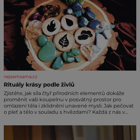
nejsemsama.cz
Rituály krásy podle živlů
Zjistěte, jak síla čtyř přírodních elementů dokáže
proměnit vaši koupelnu v posvátný prostor pro
omlazení těla i zklidnění unavené mysli. Jak pečovat
o pleť a tělo v souladu s hvězdami? Každá z nás v
sobě nese otisk vesmíru, který se projevuje nejen v
naší povaze, ale i v potřebách naší pokožky. Ohnivá
znamení Ženy narozené ve znamení Berana, Lva a
Střelce v sobě nesou žár, odvahu a neutuchající elán.