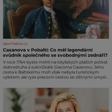
epochaplus.cz
Casanova v Pobaltí: Co měl legendární
svůdník společného se svobodnými zednáři?
V roce 1764 byste mohli na lotyšských plážích potkat
dobrodruha a sukničkáře Giacoma Casanovu. Jeho
cesta k Baltskému moři však nebyla turistickým
výletem, ale ryze pracovní cestou se zištnými úmysly.
Jaký cíl Casanova sledoval, když se například
procházel uličkami lotyšské Rigy? Casanova v Pobaltí
kontaktoval tamní zednářské lóže. Nebyl v této
oblasti žádným nováčkem, protože do zednářské