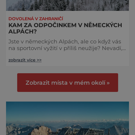
DOVOLENÁ V ZAHRANIČÍ
KAM ZA ODPOČINKEM V NĚMECKÝCH
ALPÁCH?
Jste v německých Alpách, ale co když vás
na sportovní vyžití v příliš neužije? Nevadí,
odpočinout si můžete v malebném
zobrazit více >>
historickém městečku Füssen, skrývajícím
se na řece Lech v bavorských Alpách. Tady
objevíte resort König Ludwig - luxusní
lázně se špičkovým wellness centrem. Při
Zobrazit místa v mém okolí »
návštěvě vás čeká neuvěřitelná škála
relaxačních, ozdravných a zkrášlujících
procedur, mezi něž se řadí finská sauna