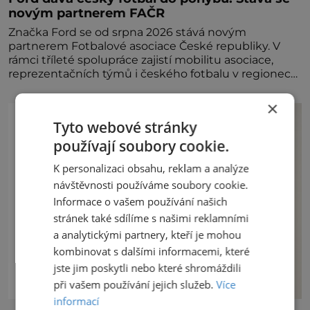
novým partnerem FAČR
Značka Ford se od srpna 2026 stává novým
partnerem Fotbalové asociace České republiky. V
rámci tříleté spolupráce zajistí mobilitu asociace,
reprezentačních týmů i českého fotbalu v regionech.
Partner
×
Tyto webové stránky
používají soubory cookie.
K personalizaci obsahu, reklam a analýze
návštěvnosti používáme soubory cookie.
Informace o vašem používání našich
stránek také sdílíme s našimi reklamními
a analytickými partnery, kteří je mohou
kombinovat s dalšími informacemi, které
jste jim poskytli nebo které shromáždili
při vašem používání jejich služeb.
Více
informací