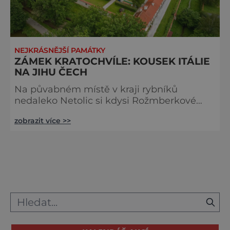
NEJKRÁSNĚJŠÍ PAMÁTKY
ZÁMEK KRATOCHVÍLE: KOUSEK ITÁLIE
NA JIHU ČECH
Na půvabném místě v kraji rybníků
nedaleko Netolic si kdysi Rožmberkové
vystavěli hospodářský dvůr zvaný Leptáč,
zobrazit více >>
který Vilém z Rožmberka velkoryse daroval
slavnému budovateli rybníků Jakubovi
Krčínovi z Jelčan. Netrvalo dlouho a pan
Vilém své velkorysosti zalitoval. Krčín totiž
dvůr zvelebil natolik, že ho s ním
rožmberský velmož rychle vyměnil zpátky
za podle něj přijatelnou cenu – za město
Sed