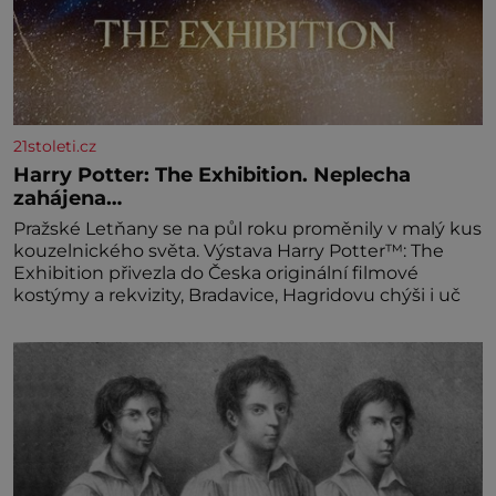
21stoleti.cz
Harry Potter: The Exhibition. Neplecha
zahájena…
Pražské Letňany se na půl roku proměnily v malý kus
kouzelnického světa. Výstava Harry Potter™: The
Exhibition přivezla do Česka originální filmové
kostýmy a rekvizity, Bradavice, Hagridovu chýši i uč