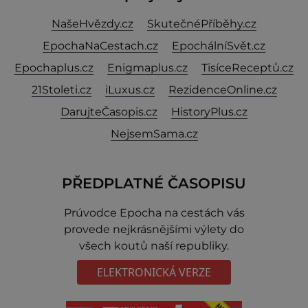
NašeHvězdy.cz
SkutečnéPříběhy.cz
EpochaNaCestach.cz
EpochálníSvět.cz
Epochaplus.cz
Enigmaplus.cz
TisíceReceptů.cz
21Stoleti.cz
iLuxus.cz
RezidenceOnline.cz
DarujteČasopis.cz
HistoryPlus.cz
NejsemSama.cz
PŘEDPLATNÉ ČASOPISU
Prúvodce Epocha na cestách vás
provede nejkrásnějšími výlety do
všech koutů naší republiky.
ELEKTRONICKÁ VERZE