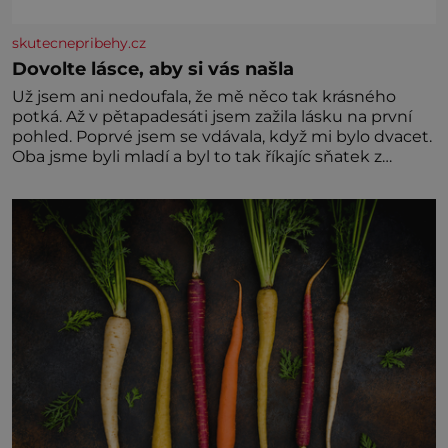
skutecnepribehy.cz
Dovolte lásce, aby si vás našla
Už jsem ani nedoufala, že mě něco tak krásného
potká. Až v pětapadesáti jsem zažila lásku na první
pohled. Poprvé jsem se vdávala, když mi bylo dvacet.
Oba jsme byli mladí a byl to tak říkajíc sňatek z
rozumu. Rodiče nás dali dohromady, Toník byl dobře
zaopatřený mladý muž. Manželství nám oběma moc
nesvědčilo, brzy jsme zjistili, že