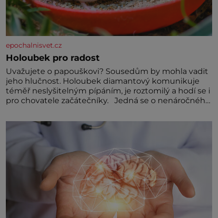
epochalnisvet.cz
Holoubek pro radost
Uvažujete o papouškovi? Sousedům by mohla vadit
jeho hlučnost. Holoubek diamantový komunikuje
téměř neslyšitelným pípáním, je roztomilý a hodí se i
pro chovatele začátečníky. Jedná se o nenáročného
klidného ptáčka, který většinu dne jen posedává.
Hodně času tráví na zemi, kde sbírá zbytky semínek
Jeho domovinou je prakticky celá Austrálie s
výjimkou pobřežní oblasti.