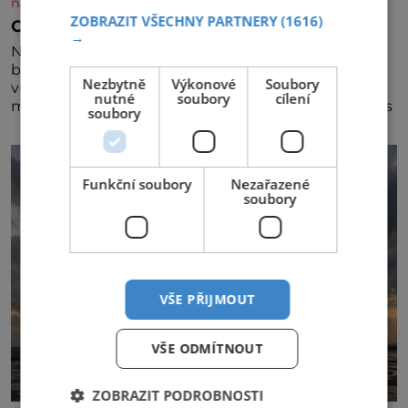
nasehvezdy.cz
ZOBRAZIT VŠECHNY PARTNERY
(1616)
Osamělá herečka Syslová všechno vzdala?
→
Nedávno se povídalo, že má Dana Syslová (80)
blízkého přítele, který je jí oporou. Ale je to ještě
Nezbytně
Výkonové
Soubory
vůbec pravda? V posledních dnech čím dál častěji
nutné
soubory
cílení
mluví o svém odchodu. Dohnala ji snad samota? Půs
soubory
Funkční soubory
Nezařazené
soubory
VŠE PŘIJMOUT
VŠE ODMÍTNOUT
ZOBRAZIT PODROBNOSTI