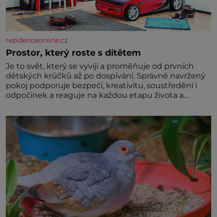
rezidenceonline.cz
Prostor, který roste s dítětem
Je to svět, který se vyvíjí a proměňuje od prvních
dětských krůčků až po dospívání. Správně navržený
pokoj podporuje bezpečí, kreativitu, soustředění i
odpočinek a reaguje na každou etapu života a
specifické potřeby dítěte. Pro nejmenší je klíčová
jednoduchost, měkkost a bezpečí, proto by pokoj
miminka měl působit především klidně a útulně.
Předškolní věk je