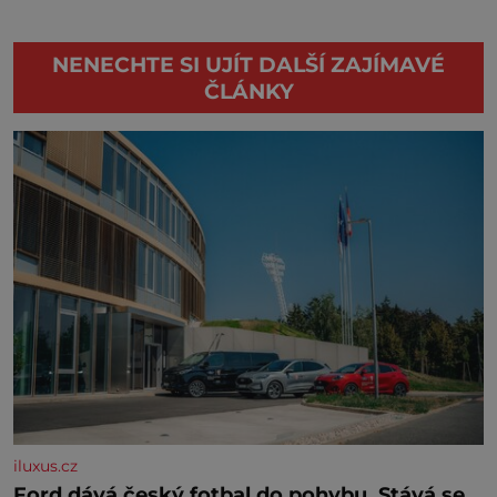
NENECHTE SI UJÍT DALŠÍ ZAJÍMAVÉ
ČLÁNKY
iluxus.cz
Ford dává český fotbal do pohybu. Stává se