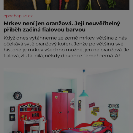
epochaplus.cz
Mrkev není jen oranžová. Její neuvěřitelný
příběh začíná fialovou barvou
Když dnes vytáhneme ze země mrkev, většina z nás
očekává sytě oranžový kořen. Jenže po většinu své
historie je mrkev všechno možné, jen ne oranžová. Je
fialová, žlutá, bílá, někdy dokonce téměř černá. Až
díky stovkám let pečlivého šlechtění se z ní stává
zelenina, bez které si českou zahradu ani
nedokážeme představit. Její příběh je