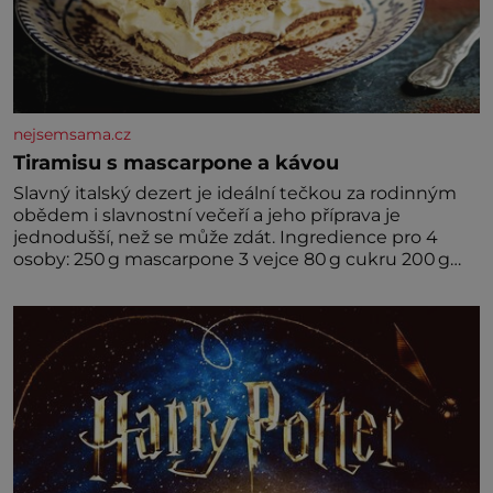
nejsemsama.cz
Tiramisu s mascarpone a kávou
Slavný italský dezert je ideální tečkou za rodinným
obědem i slavnostní večeří a jeho příprava je
jednodušší, než se může zdát. Ingredience pro 4
osoby: 250 g mascarpone 3 vejce 80 g cukru 200 g
cukrářských piškotů 250 ml silné kávy 2 lžíce
amaretta kakao na posypání Postup: Oddělte
žloutky od bílků. Žloutky vyšlehejte s cukrem do
světlé pěny a postupně do nich vmíchejte
mascarpone, aby vznikl hladký