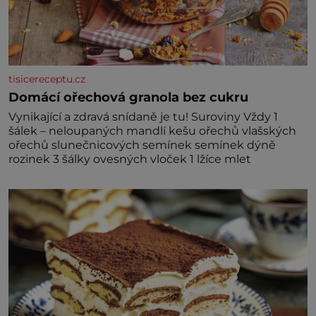
tisicereceptu.cz
Domácí ořechová granola bez cukru
Vynikající a zdravá snídaně je tu! Suroviny Vždy 1
šálek – neloupaných mandlí kešu ořechů vlašských
ořechů slunečnicových semínek semínek dýně
rozinek 3 šálky ovesných vloček 1 lžíce mlet