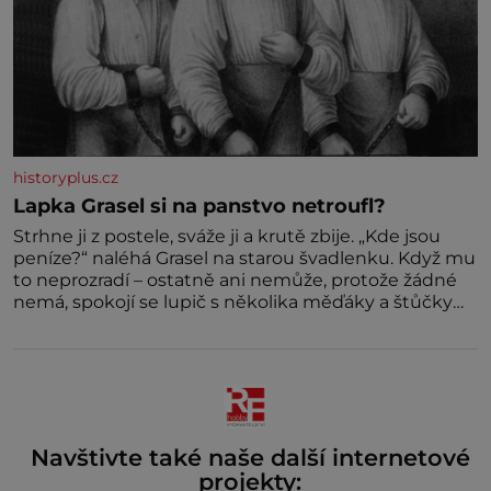
historyplus.cz
Lapka Grasel si na panstvo netroufl?
Strhne ji z postele, sváže ji a krutě zbije. „Kde jsou
peníze?“ naléhá Grasel na starou švadlenku. Když mu
to neprozradí – ostatně ani nemůže, protože žádné
nemá, spokojí se lupič s několika měďáky a štůčky
látky. Zraněná žena pár dní nato umírá. Je to muž
nebývale krutý. Jeho činy budí hrůzu ještě dlouho po
jeho smrti
Navštivte také naše další internetové
projekty: