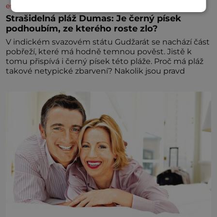
enigmaplus.cz
Strašidelná pláž Dumas: Je černý písek
podhoubím, ze kterého roste zlo?
V indickém svazovém státu Gudžarát se nachází část
pobřeží, které má hodně temnou pověst. Jistě k
tomu přispívá i černý písek této pláže. Proč má pláž
takové netypické zbarvení? Nakolik jsou pravd