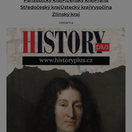
Pardubický kraj
Plzeňský kraj
Praha
Středočeský kraj
Ústecký kraj
Vysočina
Zlínský kraj
reklama