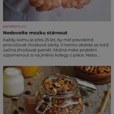
panidomu.cz
Nedovolte mozku stárnout
Každý, komu je přes 25 let, by měl pravidelně
procvičovat mozkové závity. V tomto období se totiž
začíná zhoršovat paměť. Možná máte problém
vzpomenout si na jméno kolegy z práce. Nebo
marně v paměti lovíte název knížky, kterou jste
nedávno přečetli. Je to opravdu tak, s věkem jako
kdyby se paměť rozhodla stávkovat. Cvičte