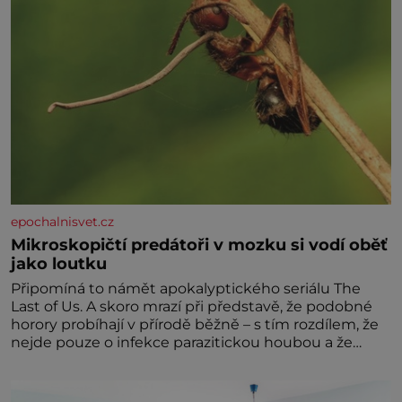
epochalnisvet.cz
Mikroskopičtí predátoři v mozku si vodí oběť
jako loutku
Připomíná to námět apokalyptického seriálu The
Last of Us. A skoro mrazí při představě, že podobné
horory probíhají v přírodě běžně – s tím rozdílem, že
nejde pouze o infekce parazitickou houbou a že
predátor dokáže ovládat jen vývojově nesrovnatelně
jednodušší živočichy, než je člověk. Najít skutečné
zombie není nic nemožného ani v naší přírodě.