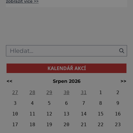
zobrazit více >>
Keltům, se zcela vymyká dosavadním
poznatkům. Jedná se o zbytky hradu u
Popelné v blízkosti Kašperských Hor. Je to
stavba na skalním ostrohu nad údolím říčky
Losenice. Již jeho název „Obří hrad“ vzbudil
náležitou pozornost. Co si v
KALENDÁŘ AKCÍ
<<
Srpen 2026
>>
27
28
29
30
31
1
2
3
4
5
6
7
8
9
10
11
12
13
14
15
16
17
18
19
20
21
22
23