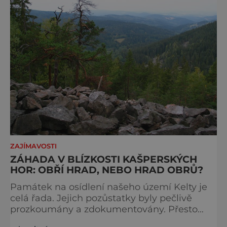
ZAJÍMAVOSTI
ZÁHADA V BLÍZKOSTI KAŠPERSKÝCH
HOR: OBŘÍ HRAD, NEBO HRAD OBRŮ?
Památek na osídlení našeho území Kelty je
celá řada. Jejich pozůstatky byly pečlivě
prozkoumány a zdokumentovány. Přesto
však jeden objekt, který je také připisován