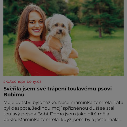
miminka měl působit především klidně a útulně.
Předškolní věk je
skutecnepribehy.cz
Svěřila jsem své trápení toulavému psovi
Bobimu
Moje dětství bylo těžké. Naše maminka zemřela. Táta
byl despota. Jedinou mojí spřízněnou duší se stal
toulavý pejsek Bobi. Doma jsem jako dítě měla
peklo. Maminka zemřela, když jsem byla ještě malá.
Otec hodně pil a často dokázal propít skoro celou