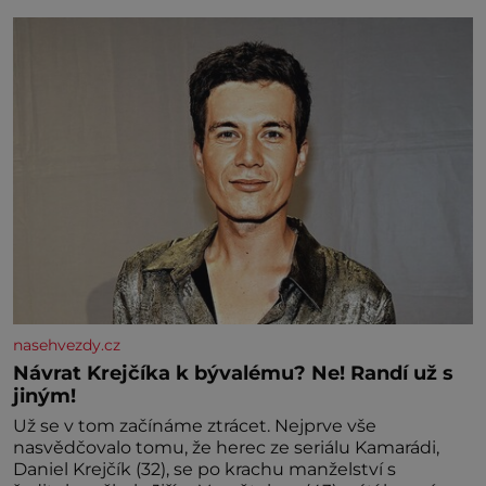
výplatu. Čtyři roky jsem chodila do školy u nás na
vesnici. Měli mě tam rádi, protože
nasehvezdy.cz
Návrat Krejčíka k bývalému? Ne! Randí už s
jiným!
Už se v tom začínáme ztrácet. Nejprve vše
nasvědčovalo tomu, že herec ze seriálu Kamarádi,
Daniel Krejčík (32), se po krachu manželství s