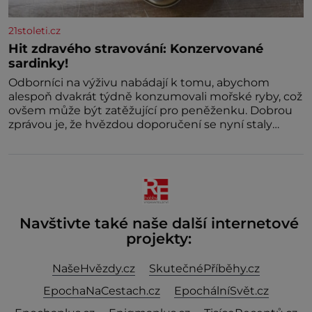
21stoleti.cz
Hit zdravého stravování: Konzervované
sardinky!
Odborníci na výživu nabádají k tomu, abychom
alespoň dvakrát týdně konzumovali mořské ryby, což
ovšem může být zatěžující pro peněženku. Dobrou
zprávou je, že hvězdou doporučení se nyní staly
konzervo
Navštivte také naše další internetové
projekty:
NašeHvězdy.cz
SkutečnéPříběhy.cz
EpochaNaCestach.cz
EpochálníSvět.cz