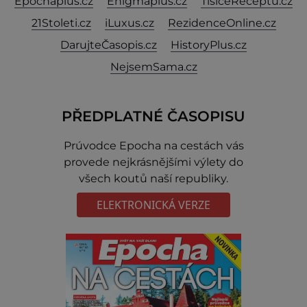
Epochaplus.cz
Enigmaplus.cz
TisíceReceptů.cz
21Stoleti.cz
iLuxus.cz
RezidenceOnline.cz
DarujteČasopis.cz
HistoryPlus.cz
NejsemSama.cz
PŘEDPLATNÉ ČASOPISU
Prúvodce Epocha na cestách vás
provede nejkrásnějšími výlety do
všech koutů naší republiky.
ELEKTRONICKÁ VERZE