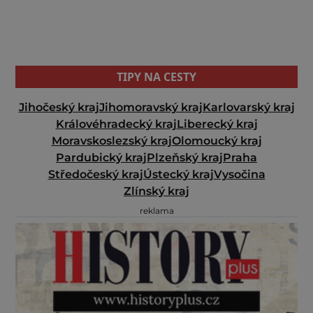
TIPY NA CESTY
Jihočeský kraj
Jihomoravský kraj
Karlovarský kraj
Královéhradecký kraj
Liberecký kraj
Moravskoslezský kraj
Olomoucký kraj
Pardubický kraj
Plzeňský kraj
Praha
Středočeský kraj
Ústecký kraj
Vysočina
Zlínský kraj
reklama