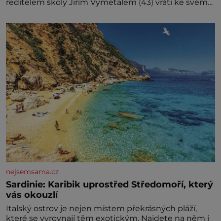
ředitelem školy Jiřím Vymětalem (43) vrátí ke svému
bývalému p
nejsemsama.cz
Sardinie: Karibik uprostřed Středomoří, který
vás okouzlí
Italský ostrov je nejen místem překrásných pláží,
které se vyrovnají těm exotickým. Najdete na něm i