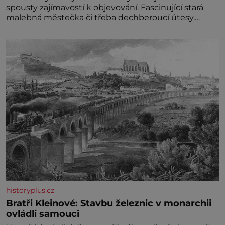
spousty zajímavostí k objevování. Fascinující stará
malebná městečka či třeba dechberoucí útesy.
Druhý největší italský ostrov o velikosti přibližně
jedné třetiny České republiky vás ohromí nejen
svými plážemi s bílým pískem jako v Karibiku, ale i
divokou krajinou, také bohatou historií i
luxusem.Zjistěte,
historyplus.cz
Bratři Kleinové: Stavbu železnic v monarchii
ovládli samouci