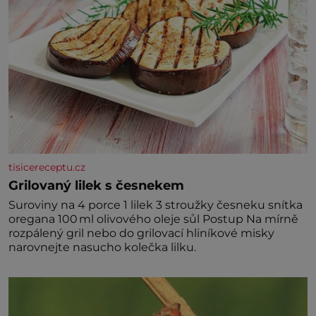
tisicereceptu.cz
Grilovaný lilek s česnekem
Suroviny na 4 porce 1 lilek 3 stroužky česneku snítka
oregana 100 ml olivového oleje sůl Postup Na mírně
rozpálený gril nebo do grilovací hliníkové misky
narovnejte nasucho kolečka lilku.