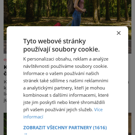
×
Tyto webové stránky
používají soubory cookie.
K personalizaci obsahu, reklam a analýze
epochaplus.cz
návštěvnosti používáme soubory cookie.
Kufr, který se konečně rozjede. Proč lidé
Informace o vašem používání našich
čekají na kolečka téměř pět tisíc let?
stránek také sdílíme s našimi reklamními
Kolo patří k nejstarším vynálezům lidstva, ale kufr na
a analytickými partnery, kteří je mohou
kolečkách se objevuje až ve 20. století. Po tisíce let
lidé vláčejí těžká zavazadla v rukou, na zádech nebo
kombinovat s dalšími informacemi, které
je nakládají na povozy. Stačí přitom jediný nápad,
jste jim poskytli nebo které shromáždili
připevnit ke kufru kolečka. Jenže právě ten nikdo
při vašem používání jejich služeb.
Více
dlouho nedostane. Až jednou se na letišti ozve věta,
informací
která změní
ZOBRAZIT VŠECHNY PARTNERY
(1616)
→