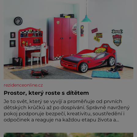
rezidenceonline.cz
Prostor, který roste s dítětem
Je to svět, který se vyvíjí a proměňuje od prvních
dětských krůčků až po dospívání. Správně navržený
pokoj podporuje bezpečí, kreativitu, soustředění i
odpočinek a reaguje na každou etapu života a
specifické potřeby dítěte. Pro nejmenší je klíčová
jednoduchost, měkkost a bezpečí, proto by pokoj