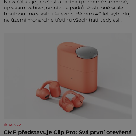
Na začátku je jich šest a začínají poměrně skromně,
úpravami zahrad, rybníků a parků. Postupně si ale
troufnou i na stavbu železnic. Během 40 let vybudují
na území monarchie třetinu všech tratí, tedy asi
3500 kilometrů! Ohromně na tom zbohatnou…
Podnikavého ducha zdědí bratři Kleinové po otci
Johannovi (1756–1835), který má malý statek na
Jesenicku
iluxus.cz
CMF představuje Clip Pro: Svá první otevřená