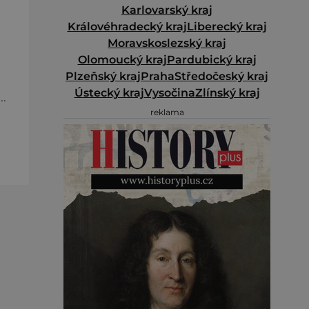
Karlovarský kraj
Královéhradecký kraj
Liberecký kraj
Moravskoslezský kraj
Olomoucký kraj
Pardubický kraj
Plzeňský kraj
Praha
Středočeský kraj
Ústecký kraj
Vysočina
Zlínský kraj
o
reklama
.
.
en,