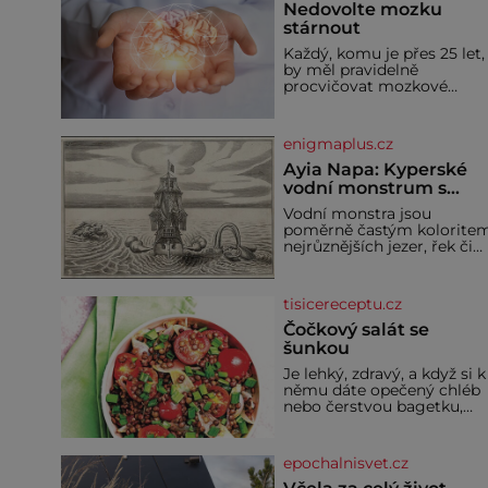
Nedovolte mozku
stárnout
Každý, komu je přes 25 let,
by měl pravidelně
procvičovat mozkové
závity. V tomto období se
totiž začíná zhoršovat
paměť. Možná máte
enigmaplus.cz
problém vzpomenout si n
jméno kolegy z práce. Neb
Ayia Napa: Kyperské
marně v paměti lovíte
vodní monstrum s
název knížky, kterou jste
mírumilovnou povaho
Vodní monstra jsou
nedávno přečetli. Je to
poměrně častým kolorite
opravdu tak, s věkem jako
nejrůznějších jezer, řek či
kdyby se paměť rozhodla
ostrovů. Mnozí skeptici to
stávkovat. Cvičte
přikládají hlavně snaze da
místo zviditelnit a
tisicereceptu.cz
přitáhnout k němu
pozornost záhadám
Čočkový salát se
nakloněných turi
šunkou
Je lehký, zdravý, a když si k
němu dáte opečený chléb
nebo čerstvou bagetku,
bude chutnat jedna báseň.
Suroviny 250 g vaší
oblíbené čočky 150 g cherr
epochalnisvet.cz
rajčátek 1 velká červená
cibule 2 lžíce