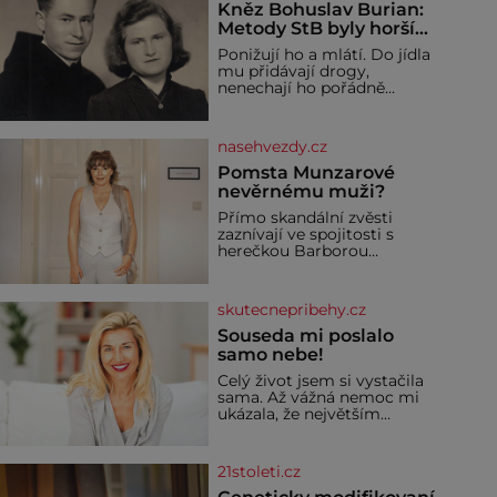
Kněz Bohuslav Burian:
Metody StB byly horší
než gestapácké
Ponižují ho a mlátí. Do jídla
trýznění
mu přidávají drogy,
nenechají ho pořádně
vyspat a smrtí vyhrožují i
jeho nejbližším. Burian
kruté týrání nevydrží a
nasehvezdy.cz
estébákům podepíše
všechno, co po něm chtějí.
Pomsta Munzarové
Svým podpisem jim potvrdí
nevěrnému muži?
také to, že na něj během
Přímo skandální zvěsti
výslechů nikdo nevyvíjel
zaznívají ve spojitosti s
fyzický ani psychický nátlak.
herečkou Barborou
Syn brněnského řezníka
Munzarovou (54) a hercem
chce být knězem a
Martinem Trnavským (56).
Munzarová měla být totiž
skutecnepribehy.cz
viděna s jakýmsi
sympaťákem, s nímž se
Souseda mi poslalo
velmi družně, až d
samo nebe!
Celý život jsem si vystačila
sama. Až vážná nemoc mi
ukázala, že největším
bohatstvím nejsou peníze
ani vlastní byt, ale člověk,
který je ochotný podat
21stoleti.cz
pomocnou ruku. Vždycky
jsem byla spíš samotářka.