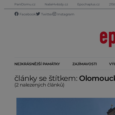
PaníDomu.cz
NašeHvězdy.cz
Epochaplus.cz
21St
Facebook
Twitter
Instagram
NEJKRÁSNĚJŠÍ PAMÁTKY
ZAJÍMAVOSTI
VÝ
články se štítkem:
Olomouck
(2 nalezených článků)