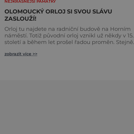
NEJKRÁSNĚJŠÍ PAMÁTKY
OLOMOUCKÝ ORLOJ SI SVOU SLÁVU
ZASLOUŽÍ!
Orloj tu najdete na radniční budově na Horním
náměstí. Totiž původní orloj vznikl už někdy v 15.
století a během let prošel řadou proměn. Stejně
jako k tomu pražskému se k němu váže pověst 
zobrazit více >>
tvůrci, který byl oslepen, aby nemohl udělat jiný
Během své historie byl několikrát přebudováván
Ovšem když byl během 2. světové války poškoz
nastala změna nejzásadnější – v duchu
socialistického real