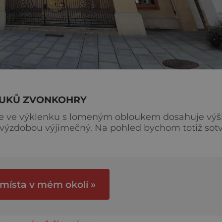
VUKŮ ZVONKOHRY
ice ve výklenku s lomeným obloukem dosahuje výš
u výzdobou výjimečný. Na pohled bychom totiž sot
istorikové se tak úplně neshodnou, jestli orloj na zd
vou, nebo o něco později. Sama radnice, která
 místa v mém okolí »