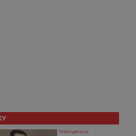
KY
historyplus.cz