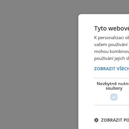
Tyto webové
K personalizaci 
vašem používání n
mohou kombinovat
používání jejich 
ZOBRAZIT VŠEC
Nezbytně nutn
soubory
ZOBRAZIT P