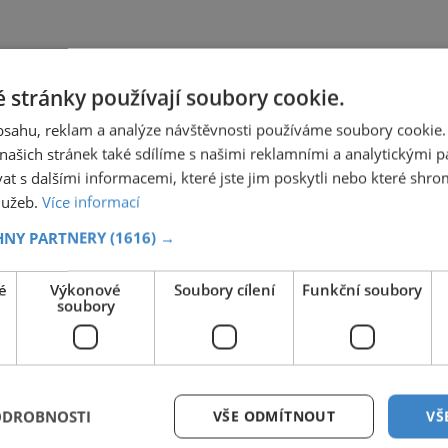
 stránky používají soubory cookie.
obsahu, reklam a analýze návštěvnosti používáme soubory cookie.
ašich stránek také sdílíme s našimi reklamními a analytickými par
 s dalšími informacemi, které jste jim poskytli nebo které shro
služeb.
Více informací
HNY PARTNERY
(1616) →
é
Výkonové
Soubory cílení
Funkční soubory
soubory
ODROBNOSTI
VŠE ODMÍTNOUT
VŠ