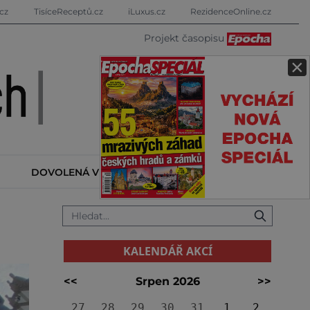
cz
TisíceReceptů.cz
iLuxus.cz
RezidenceOnline.cz
Projekt časopisu
×
DOVOLENÁ V ZAHRANIČÍ
KALENDÁŘ AKCÍ
KALENDÁŘ AKCÍ
<<
Srpen 2026
>>
27
28
29
30
31
1
2