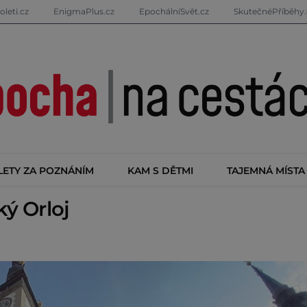
oleti.cz
EnigmaPlus.cz
EpochálníSvět.cz
SkutečnéPříběhy.
LETY ZA POZNÁNÍM
KAM S DĚTMI
TAJEMNÁ MÍSTA
ý Orloj