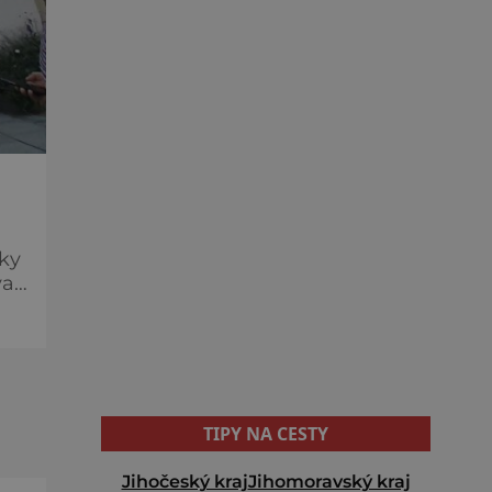
ky
va
i
TIPY NA CESTY
Jihočeský kraj
Jihomoravský kraj