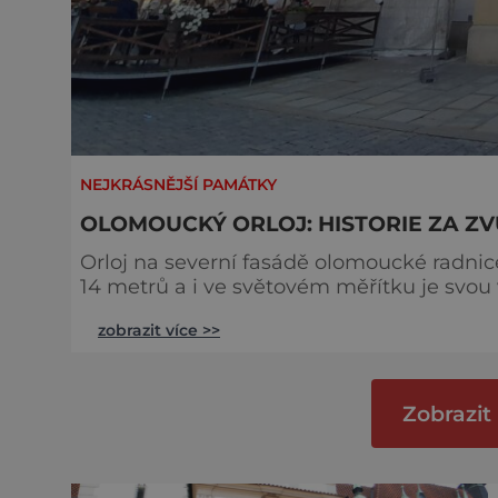
NEJKRÁSNĚJŠÍ PAMÁTKY
OLOMOUCKÝ ORLOJ: HISTORIE ZA Z
Orloj na severní fasádě olomoucké radn
14 metrů a i ve světovém měřítku je svo
odhadli, že už je starý přes šest století. H
zobrazit více >>
olomoucké radnice vznikl současně s budo
nahradila původní dřevěnou a vyhořel
Zobrazit