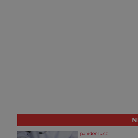
N
panidomu.cz