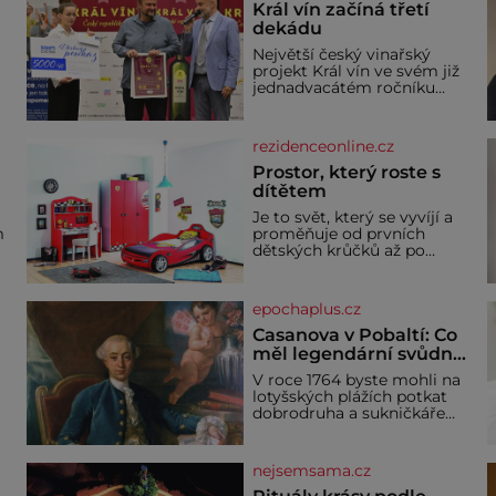
Král vín začíná třetí
dekádu
Největší český vinařský
projekt Král vín ve svém již
jednadvacátém ročníku
představil nejlepší domácí
vína. Ta vybírala odborná
porota z celkem 1260
rezidenceonline.cz
a
vzorků od 157 vinařů. Král
o
vín, který se – i pře
Prostor, který roste s
dítětem
u
Je to svět, který se vyvíjí a
m
proměňuje od prvních
dětských krůčků až po
dospívání. Správně
né
navržený pokoj podporuje
bezpečí, kreativitu,
epochaplus.cz
soustředění i odpočinek a
reaguje na každou etapu
Casanova v Pobaltí: Co
života a specifické potřeby
měl legendární svůdník
dítěte. Pro nejmenší je
společného se
V roce 1764 byste mohli na
klíčová jednoduchost,
svobodnými zednáři?
lotyšských plážích potkat
měkkost a bezpečí, proto
dobrodruha a sukničkáře
by pokoj miminka měl
Giacoma Casanovu. Jeho
působit především klidně a
cesta k Baltskému moři
útulně. Předškolní věk je
y
však nebyla turistickým
nejsemsama.cz
výletem, ale ryze pracovní
cestou se zištnými úmysly.