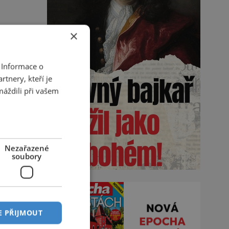
×
 Informace o
tnery, kteří je
máždili při vašem
Nezařazené
soubory
E PŘIJMOUT