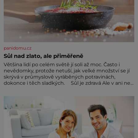
panidomu.cz
Sůl nad zlato, ale přiměřeně
Většina lidí po celém světě jí soli až moc. Často i
nevědomky, protože netuší, jak velké množství se jí
skrývá v průmyslově vyráběných potravinách,
dokonce i těch sladkých. Sůl je zdravá Ale v ani ne
třetinovém množství, než je pro většinu populace
běžné. Její základní složky– sodík a chlór – jsou
zásadní pro správné hospodaření