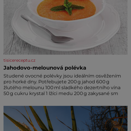
tisicereceptu.cz
Jahodovo-melounová polévka
Studené ovocné polévky jsou ideálním osvěžením
pro horké dny. Potřebujete 200 g jahod 600 g
žlutého melounu 100 ml sladkého dezertního vína
50 g cukru krystal 1 lžíci medu 200 g zakysané sm