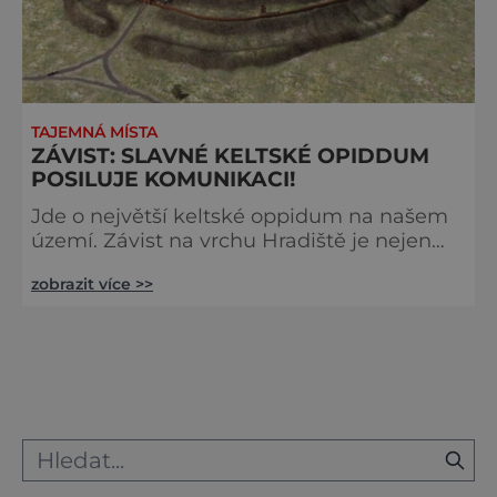
TAJEMNÁ MÍSTA
ZÁVIST: SLAVNÉ KELTSKÉ OPIDDUM
POSILUJE KOMUNIKACI!
Jde o největší keltské oppidum na našem
území. Závist na vrchu Hradiště je nejen
zajímavým archeologickým nalezištěm, ale
zobrazit více >>
oplývá také nebývalou energií. Návštěva se
doporučuje hlavně znesvářeným
partnerům. Průzračným vzduchem se nese
dým a krajem se rozléhá křik zraněných a
umírajících. Hordy Germánů se řítí vzhůru
na vrch Hradiště, přímo k opevnění
keltského oppida Závist, které se tyčí nad
sou