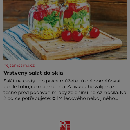
nejsemsama.cz
Vrstvený salát do skla
Salát na cesty i do práce můžete různě obměňovat
podle toho, co máte doma. Zálivkou ho zalijte až
těsně před podáváním, aby zeleninu nerozmočila. Na
2 porce potřebujete: ✿ 1/4 ledového nebo jiného
salátu (římský salát, polníček…) ✿ 1 malá konzerva
kukuřice ✿ ½ okurky ✿ 2 rajčata Zálivka: ✿ 4 lžíce
olivového oleje ✿ 1 lžíci citronové šťávy ✿ ½ stroužku