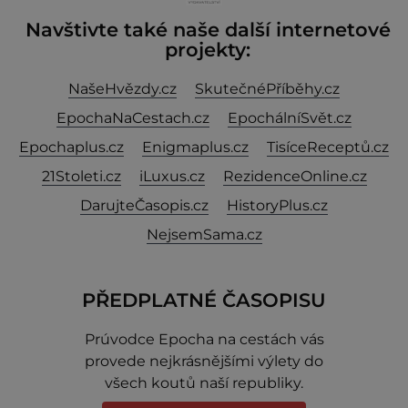
Navštivte také naše další internetové
projekty:
NašeHvězdy.cz
SkutečnéPříběhy.cz
EpochaNaCestach.cz
EpochálníSvět.cz
Epochaplus.cz
Enigmaplus.cz
TisíceReceptů.cz
21Stoleti.cz
iLuxus.cz
RezidenceOnline.cz
DarujteČasopis.cz
HistoryPlus.cz
NejsemSama.cz
PŘEDPLATNÉ ČASOPISU
Prúvodce Epocha na cestách vás
provede nejkrásnějšími výlety do
všech koutů naší republiky.