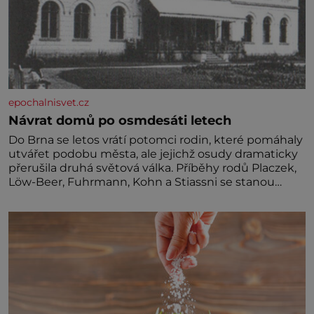
epochalnisvet.cz
Návrat domů po osmdesáti letech
Do Brna se letos vrátí potomci rodin, které pomáhaly
utvářet podobu města, ale jejichž osudy dramaticky
přerušila druhá světová válka. Příběhy rodů Placzek,
Löw-Beer, Fuhrmann, Kohn a Stiassni se stanou
jednou z hlavních dramaturgických linií festivalu
židovské kultury ŠTETL FEST 2026. Některé návraty
nejsou jednoduché. Místa, která si člověk pamatuje z
rodinných vyprávění, už dávno