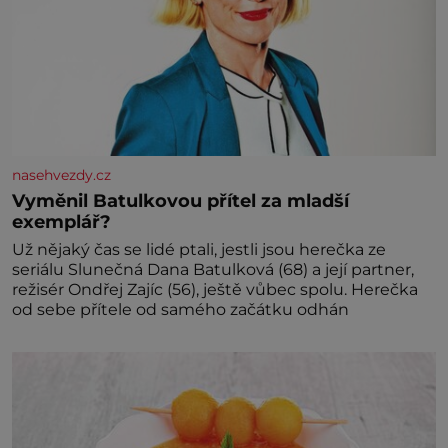
nasehvezdy.cz
Vyměnil Batulkovou přítel za mladší
exemplář?
Už nějaký čas se lidé ptali, jestli jsou herečka ze
seriálu Slunečná Dana Batulková (68) a její partner,
režisér Ondřej Zajíc (56), ještě vůbec spolu. Herečka
od sebe přítele od samého začátku odhán