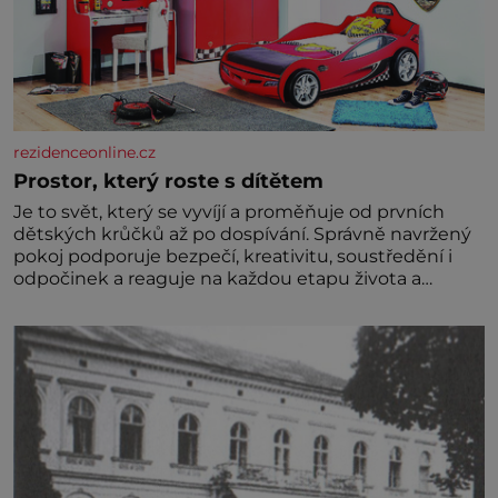
rezidenceonline.cz
Prostor, který roste s dítětem
Je to svět, který se vyvíjí a proměňuje od prvních
dětských krůčků až po dospívání. Správně navržený
pokoj podporuje bezpečí, kreativitu, soustředění i
odpočinek a reaguje na každou etapu života a
specifické potřeby dítěte. Pro nejmenší je klíčová
jednoduchost, měkkost a bezpečí, proto by pokoj
miminka měl působit především klidně a útulně.
Předškolní věk je