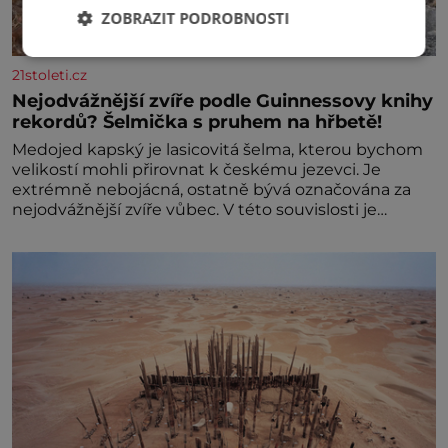
ZOBRAZIT PODROBNOSTI
21stoleti.cz
Nejodvážnější zvíře podle Guinnessovy knihy
rekordů? Šelmička s pruhem na hřbetě!
Medojed kapský je lasicovitá šelma, kterou bychom
velikostí mohli přirovnat k českému jezevci. Je
extrémně nebojácná, ostatně bývá označována za
nejodvážnější zvíře vůbec. V této souvislosti je
dokonc