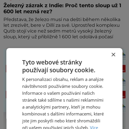
Železný zázrak z Indie: Proč tento sloup už 1
600 let nezná rez?
Představa, že železo musí na dešti během několika
let zrezivět, bere v Dillí za své. Uprostřed komplexu
Qutb stojí více než sedm metrů vysoký železný
sloup, který už přibližně 1 600 let odolává počasí
×
Tyto webové stránky
používají soubory cookie.
K personalizaci obsahu, reklam a analýze
návštěvnosti používáme soubory cookie.
Informace o vašem používání našich
stránek také sdílíme s našimi reklamními
a analytickými partnery, kteří je mohou
kombinovat s dalšími informacemi, které
jste jim poskytli nebo které shromáždili
při vašem používání jejich služeb.
Více