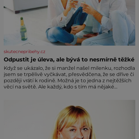
skutecnepribehy.cz
Odpustit je úleva, ale bývá to nesmírně těžké
Když se ukázalo, že si manžel našel milenku, rozhodla
jsem se trpělivě vyčkávat, přesvědčena, že se dříve či
později vrátí k rodině. Možná je to jedna z nejtěžších
věcí na světě. Ale každý, kdo s tím má nějaké
zkušenosti, se zapřísahá, že pokud odpustíte,
znatelně se vám uleví. Když se ke mně doneslo, že si
manžel pořídil milenku,