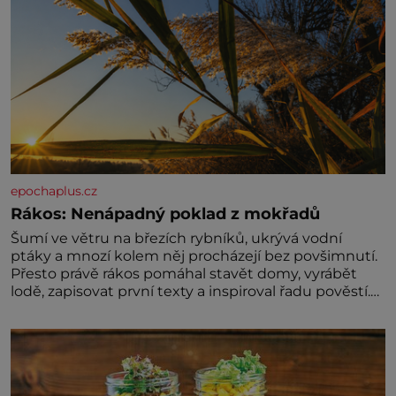
epochaplus.cz
Rákos: Nenápadný poklad z mokřadů
Šumí ve větru na březích rybníků, ukrývá vodní
ptáky a mnozí kolem něj procházejí bez povšimnutí.
Přesto právě rákos pomáhal stavět domy, vyrábět
lodě, zapisovat první texty a inspiroval řadu pověstí.
Tato skromná, ale užitečná rostlina provází člověka
už tisíce let. Většina lidí vnímá rákos jen jako
obyčejnou kulisu letního koupání. Stačí se však
podívat