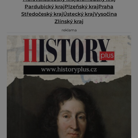
Pardubický kraj
Plzeňský kraj
Praha
Středočeský kraj
Ústecký kraj
Vysočina
Zlínský kraj
reklama