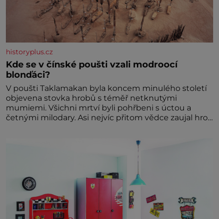
historyplus.cz
Kde se v čínské poušti vzali modroocí
blonďáci?
V poušti Taklamakan byla koncem minulého století
objevena stovka hrobů s téměř netknutými
mumiemi. Všichni mrtví byli pohřbeni s úctou a
četnými milodary. Asi nejvíc přitom vědce zaujal hrob
tříměsíčního chlapečka s modrou filcovou čapkou, z
níž se draly blonďaté vlásky. Fakt, že jsou těla
dávných lidí nesmírně dobře zachovalá, přičítají
odborníci zdejším klimatickým podmínkám. Sucho,
prosolené písky a extrémně