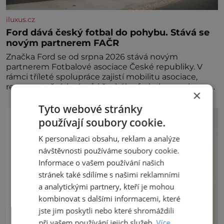
iluxus.cz
Ford dává český fotbal do pohybu. Stává se
novým partnerem FAČR
Značka Ford se od srpna 2026 stává novým
partnerem Fotbalové asociace České republiky. V
rámci tříleté spolupráce zajistí mobilitu asociace,
reprezentačních týmů i českého fotbalu v regionech.
×
Partner
Tyto webové stránky
používají soubory cookie.
K personalizaci obsahu, reklam a analýze
návštěvnosti používáme soubory cookie.
Informace o vašem používání našich
stránek také sdílíme s našimi reklamními
a analytickými partnery, kteří je mohou
kombinovat s dalšími informacemi, které
jste jim poskytli nebo které shromáždili
při vašem používání jejich služeb.
Více