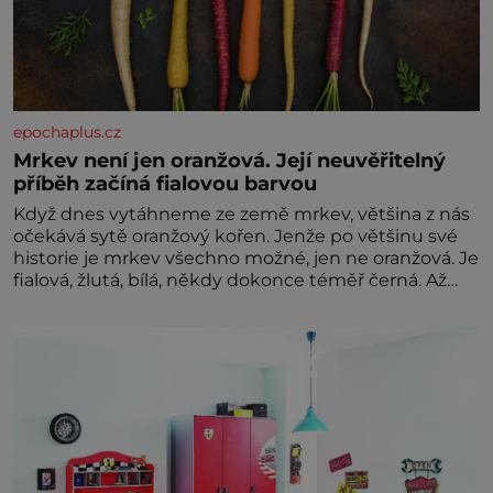
epochaplus.cz
Mrkev není jen oranžová. Její neuvěřitelný
příběh začíná fialovou barvou
Když dnes vytáhneme ze země mrkev, většina z nás
očekává sytě oranžový kořen. Jenže po většinu své
historie je mrkev všechno možné, jen ne oranžová. Je
fialová, žlutá, bílá, někdy dokonce téměř černá. Až
díky stovkám let pečlivého šlechtění se z ní stává
zelenina, bez které si českou zahradu ani
nedokážeme představit. Její příběh je