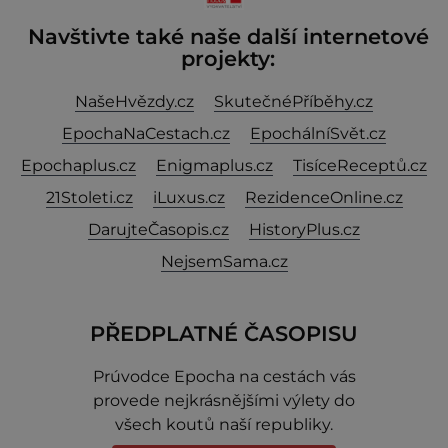
Navštivte také naše další internetové
projekty:
NašeHvězdy.cz
SkutečnéPříběhy.cz
EpochaNaCestach.cz
EpochálníSvět.cz
Epochaplus.cz
Enigmaplus.cz
TisíceReceptů.cz
21Stoleti.cz
iLuxus.cz
RezidenceOnline.cz
DarujteČasopis.cz
HistoryPlus.cz
NejsemSama.cz
PŘEDPLATNÉ ČASOPISU
Prúvodce Epocha na cestách vás
provede nejkrásnějšími výlety do
všech koutů naší republiky.