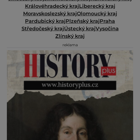
Královéhradecký kraj
Liberecký kraj
Moravskoslezský kraj
Olomoucký kraj
Pardubický kraj
Plzeňský kraj
Praha
Středočeský kraj
Ústecký kraj
Vysočina
Zlínský kraj
reklama