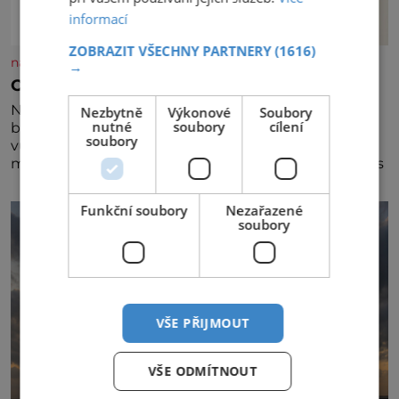
informací
ZOBRAZIT VŠECHNY PARTNERY
(1616)
nasehvezdy.cz
→
Osamělá herečka Syslová všechno vzdala?
Nedávno se povídalo, že má Dana Syslová (80)
Nezbytně
Výkonové
Soubory
nutné
soubory
cílení
blízkého přítele, který je jí oporou. Ale je to ještě
soubory
vůbec pravda? V posledních dnech čím dál častěji
mluví o svém odchodu. Dohnala ji snad samota? Půs
Funkční soubory
Nezařazené
soubory
VŠE PŘIJMOUT
VŠE ODMÍTNOUT