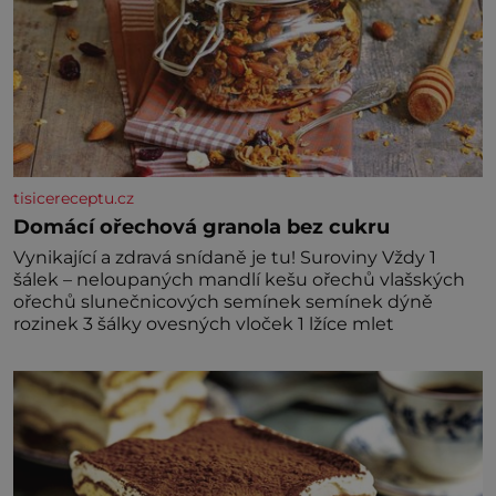
tisicereceptu.cz
Domácí ořechová granola bez cukru
Vynikající a zdravá snídaně je tu! Suroviny Vždy 1
šálek – neloupaných mandlí kešu ořechů vlašských
ořechů slunečnicových semínek semínek dýně
rozinek 3 šálky ovesných vloček 1 lžíce mlet