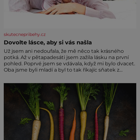
skutecnepribehy.cz
Dovolte lásce, aby si vás našla
Už jsem ani nedoufala, že mě něco tak krásného
potká. Až v pětapadesáti jsem zažila lásku na první
pohled. Poprvé jsem se vdávala, když mi bylo dvacet.
Oba jsme byli mladí a byl to tak říkajíc sňatek z
rozumu. Rodiče nás dali dohromady, Toník byl dobře
zaopatřený mladý muž. Manželství nám oběma moc
nesvědčilo, brzy jsme zjistili, že