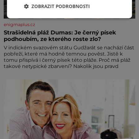
ZOBRAZIT PODROBNOSTI
enigmaplus.cz
Strašidelná pláž Dumas: Je černý písek
podhoubím, ze kterého roste zlo?
V indickém svazovém státu Gudžarát se nachází část
pobřeží, které má hodně temnou pověst. Jistě k
tomu přispívá i černý písek této pláže. Proč má pláž
takové netypické zbarvení? Nakolik jsou pravd