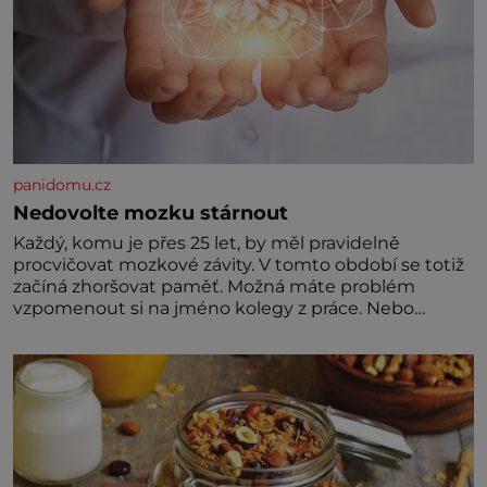
panidomu.cz
Nedovolte mozku stárnout
Každý, komu je přes 25 let, by měl pravidelně
procvičovat mozkové závity. V tomto období se totiž
začíná zhoršovat paměť. Možná máte problém
vzpomenout si na jméno kolegy z práce. Nebo
marně v paměti lovíte název knížky, kterou jste
nedávno přečetli. Je to opravdu tak, s věkem jako
kdyby se paměť rozhodla stávkovat. Cvičte