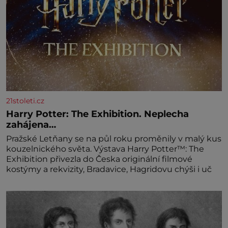
21stoleti.cz
Harry Potter: The Exhibition. Neplecha
zahájena…
Pražské Letňany se na půl roku proměnily v malý kus
kouzelnického světa. Výstava Harry Potter™: The
Exhibition přivezla do Česka originální filmové
kostýmy a rekvizity, Bradavice, Hagridovu chýši i uč