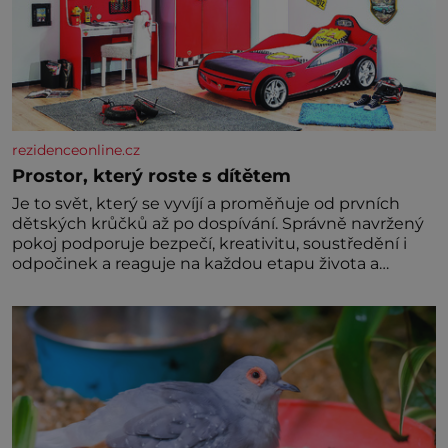
rezidenceonline.cz
Prostor, který roste s dítětem
Je to svět, který se vyvíjí a proměňuje od prvních
dětských krůčků až po dospívání. Správně navržený
pokoj podporuje bezpečí, kreativitu, soustředění i
odpočinek a reaguje na každou etapu života a
specifické potřeby dítěte. Pro nejmenší je klíčová
jednoduchost, měkkost a bezpečí, proto by pokoj
miminka měl působit především klidně a útulně.
Předškolní věk je