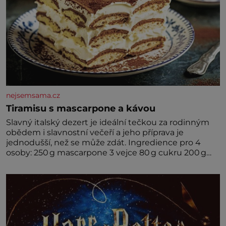
nejsemsama.cz
Tiramisu s mascarpone a kávou
Slavný italský dezert je ideální tečkou za rodinným
obědem i slavnostní večeří a jeho příprava je
jednodušší, než se může zdát. Ingredience pro 4
osoby: 250 g mascarpone 3 vejce 80 g cukru 200 g
cukrářských piškotů 250 ml silné kávy 2 lžíce
amaretta kakao na posypání Postup: Oddělte
žloutky od bílků. Žloutky vyšlehejte s cukrem do
světlé pěny a postupně do nich vmíchejte
mascarpone, aby vznikl hladký