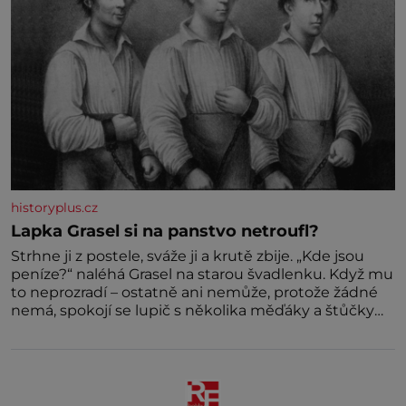
historyplus.cz
Lapka Grasel si na panstvo netroufl?
Strhne ji z postele, sváže ji a krutě zbije. „Kde jsou
peníze?“ naléhá Grasel na starou švadlenku. Když mu
to neprozradí – ostatně ani nemůže, protože žádné
nemá, spokojí se lupič s několika měďáky a štůčky
látky. Zraněná žena pár dní nato umírá. Je to muž
nebývale krutý. Jeho činy budí hrůzu ještě dlouho po
jeho smrti