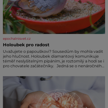
epochalnisvet.cz
Holoubek pro radost
Uvažujete o papouškovi? Sousedům by mohla vadit
jeho hlučnost. Holoubek diamantový komunikuje
téměř neslyšitelným pípáním, je roztomilý a hodí se i
pro chovatele začátečníky. Jedná se o nenáročného
klidného ptáčka, který většinu dne jen posedává.
Hodně času tráví na zemi, kde sbírá zbytky semínek
Jeho domovinou je prakticky celá Austrálie s
výjimkou pobřežní oblasti.