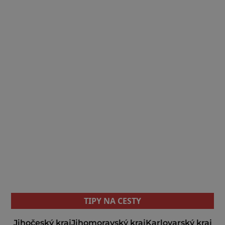
TIPY NA CESTY
Jihočeský kraj
Jihomoravský kraj
Karlovarský kraj