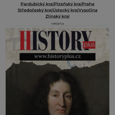
Pardubický kraj
Plzeňský kraj
Praha
Středočeský kraj
Ústecký kraj
Vysočina
Zlínský kraj
reklama