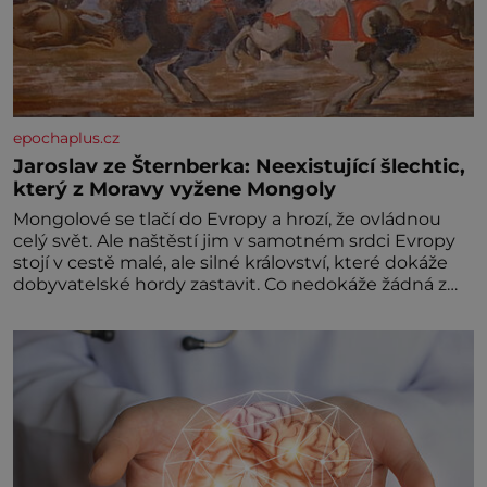
epochaplus.cz
Jaroslav ze Šternberka: Neexistující šlechtic,
který z Moravy vyžene Mongoly
Mongolové se tlačí do Evropy a hrozí, že ovládnou
celý svět. Ale naštěstí jim v samotném srdci Evropy
stojí v cestě malé, ale silné království, které dokáže
dobyvatelské hordy zastavit. Co nedokáže žádná z
asijských říší, co nedokážou Němci – to dokáže český
král. Nebo že by ne? Mongolové od roku 1223
postupují podél Kaspického a Azovského moře,