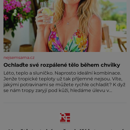
nejsemsama.cz
Ochlaďte své rozpálené tělo během chvilky
Léto, teplo a sluníčko. Naprosto ideální kombinace.
Jenže tropické teploty už tak příjemné nejsou. Víte,
jakými potravinami se můžete rychle ochladit? K dyž
se nám tropy zaryjí pod kůži, hledáme úlevu v
bazénu nebo pomocí klimatizace. Jenže ne vždycky
můžeme být v jejich blízkosti. Nemusíte však zoufat.
Pokud budete mít promyšlený jídelníček, žadné
pařáky si na vás