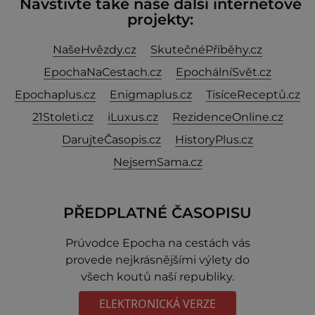
Navštivte také naše další internetové
projekty:
NašeHvězdy.cz
SkutečnéPříběhy.cz
EpochaNaCestach.cz
EpochálníSvět.cz
Epochaplus.cz
Enigmaplus.cz
TisíceReceptů.cz
21Stoleti.cz
iLuxus.cz
RezidenceOnline.cz
DarujteČasopis.cz
HistoryPlus.cz
NejsemSama.cz
PŘEDPLATNÉ ČASOPISU
Prúvodce Epocha na cestách vás
provede nejkrásnějšími výlety do
všech koutů naší republiky.
ELEKTRONICKÁ VERZE