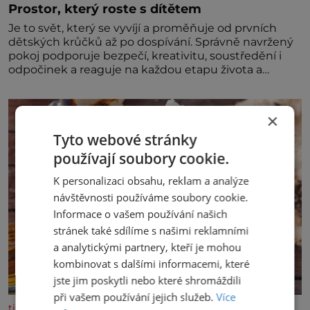
Prostor, který roste s dítětem
Je to svět, který se vyvíjí a proměňuje od prvních
dětských krůčků až po dospívání. Správně navržený
pokoj podporuje bezpečí, kreativitu, soustředění i
odpočinek a reaguje na každou etapu života a
specifické potřeby dítěte. Pro nejmenší je klíčová
jednoduchost, měkkost a bezpečí, proto by pokoj
miminka měl působit především klidně a útulně.
×
Předškolní věk je
Tyto webové stránky
používají soubory cookie.
K personalizaci obsahu, reklam a analýze
návštěvnosti používáme soubory cookie.
Informace o vašem používání našich
stránek také sdílíme s našimi reklamními
a analytickými partnery, kteří je mohou
kombinovat s dalšími informacemi, které
jste jim poskytli nebo které shromáždili
při vašem používání jejich služeb.
Více
tisicereceptu.cz