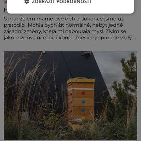
ZOBRAZIT PODROBNOSTI
skutecnepribehy.cz
Hlas mě varuje před nebezpečím
S manželem máme dvě děti a dokonce jsme už
prarodiči. Mohla bych žít normálně, nebýt jedné
zásadní změny, která mi nabourala mysl. Živím se
jako mzdová účetní a konec měsíce je pro mě vždy
velice psychicky náročným obdobím. Od té chvíle, co
máme vnoučata, mi dcera čím dál častěji volá o
pomoc, co se hlídání týče. Dalo by se