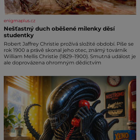
enigmaplus.cz
Nešťastný duch oběšené milenky děsí
studentky
Robert Jaffrey Christie prožívá složité období. Píše se
rok 1900 a právě skonal jeho otec, známý továrník
William Mellis Christie (1829–1900). Smutná událost je
ale doprovázena ohromným dědictvím