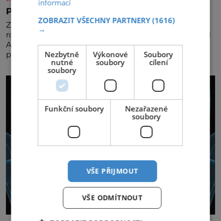
informací
Pravá irská káva
ZOBRAZIT VŠECHNY PARTNERY
(1616)
Za jejího tvůrce je považován Joe Sharidan, když v
→
roce 1943 u letiště irského města Foynes obsluhoval
Američany, kteří kvůli špatnému počasí nemohli
Nezbytně
Výkonové
Soubory
pokračovat v cestě. Povzbudil je tehdy kávou,
nutné
soubory
cílení
soubory
Funkční soubory
Nezařazené
soubory
VŠE PŘIJMOUT
VŠE ODMÍTNOUT