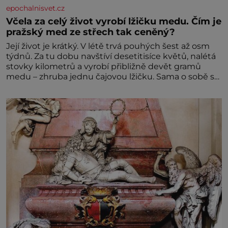
epochalnisvet.cz
Včela za celý život vyrobí lžičku medu. Čím je
pražský med ze střech tak ceněný?
Její život je krátký. V létě trvá pouhých šest až osm
týdnů. Za tu dobu navštíví desetitisíce květů, nalétá
stovky kilometrů a vyrobí přibližně devět gramů
medu – zhruba jednu čajovou lžičku. Sama o sobě se
může zdát bezvýznamná. Teprve když se spojí s
dalšími desítkami tisíc příslušnic svého včelstva,
vznikne jeden z nejdokonalejších organismů