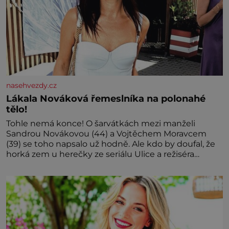
nasehvezdy.cz
Lákala Nováková řemeslníka na polonahé
tělo!
Tohle nemá konce! O šarvátkách mezi manželi
Sandrou Novákovou (44) a Vojtěchem Moravcem
(39) se toho napsalo už hodně. Ale kdo by doufal, že
horká zem u herečky ze seriálu Ulice a režiséra
vychladne,