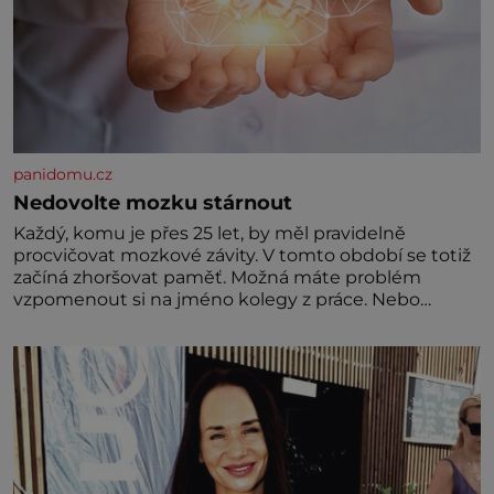
panidomu.cz
Nedovolte mozku stárnout
Každý, komu je přes 25 let, by měl pravidelně
procvičovat mozkové závity. V tomto období se totiž
začíná zhoršovat paměť. Možná máte problém
vzpomenout si na jméno kolegy z práce. Nebo
marně v paměti lovíte název knížky, kterou jste
nedávno přečetli. Je to opravdu tak, s věkem jako
kdyby se paměť rozhodla stávkovat. Cvičte