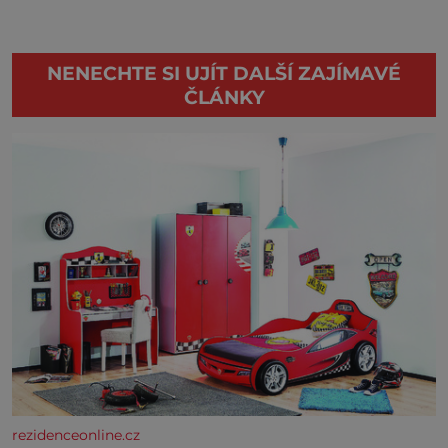
NENECHTE SI UJÍT DALŠÍ ZAJÍMAVÉ
ČLÁNKY
rezidenceonline.cz