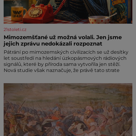
21stoleti.cz
Mimozemšťané už možná volali. Jen jsme
jejich zprávu nedokázali rozpoznat
Pátrání po mimozemských civilizacích se už desítky
let soustředí na hledání úzkopásmových rádiových
signálů, které by příroda sama vytvořila jen stěží.
Nová studie však naznačuje, že právě tato strate