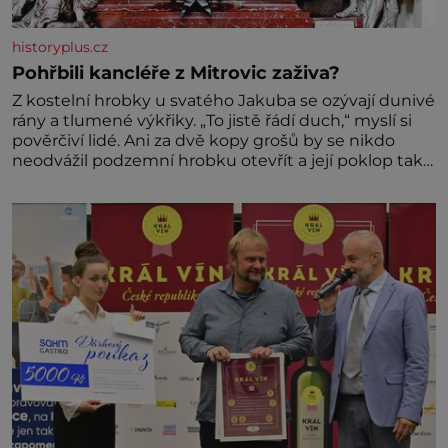
historyplus.cz
Pohřbili kancléře z Mitrovic zaživa?
Z kostelní hrobky u svatého Jakuba se ozývají dunivé
rány a tlumené výkřiky. „To jistě řádí duch,“ myslí si
pověrčiví lidé. Ani za dvě kopy grošů by se nikdo
neodvážil podzemní hrobku otevřít a její poklop tak
raději jen skrápí svěcenou vodou. Za několik dní
divné burácení skutečně ustane. Když o mnoho let
později hrobku