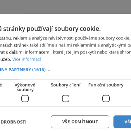
 stránky používají soubory cookie.
obsahu, reklam a analýze návštěvnosti používáme soubory cookie.
ašich stránek také sdílíme s našimi reklamními a analytickými par
 s dalšími informacemi, které jste jim poskytli nebo které shro
služeb.
Více informací
HNY PARTNERY
(1616) →
é
Výkonové
Soubory cílení
Funkční soubory
soubory
ODROBNOSTI
VŠE ODMÍTNOUT
VŠ