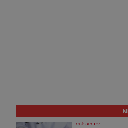
N
panidomu.cz