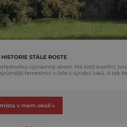
É HISTORIE STÁLE ROSTE
 středověku významný strom. Má totiž kvalitní, tvr
jrůznější řemeslníci v čele s výrobci luků. A tak ti
u hodně starý tis je vzácnost. Ovšem někdy takové
vicích na Havlíčkobrodsku nedaleko Ledče nad
 místa v mém okolí »