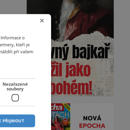
×
 Informace o
tnery, kteří je
máždili při vašem
Nezařazené
soubory
E PŘIJMOUT