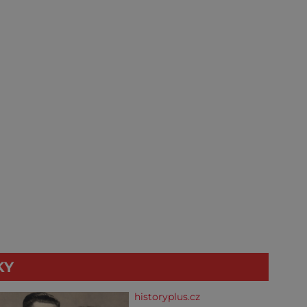
KY
historyplus.cz