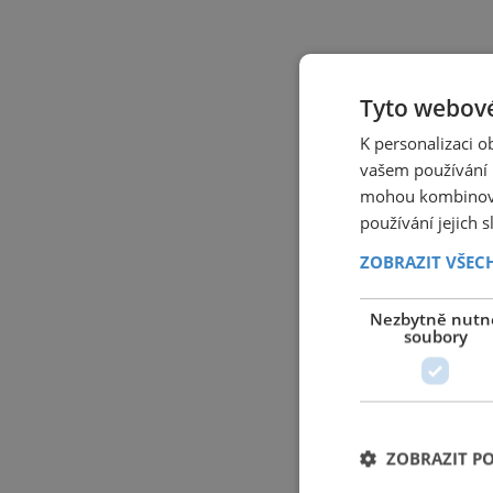
Tyto webové
K personalizaci 
vašem používání n
mohou kombinovat
používání jejich 
ZOBRAZIT VŠEC
Nezbytně nutn
soubory
ZOBRAZIT P