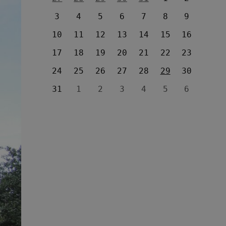
3
4
5
6
7
8
9
10
11
12
13
14
15
16
17
18
19
20
21
22
23
24
25
26
27
28
29
30
31
1
2
3
4
5
6