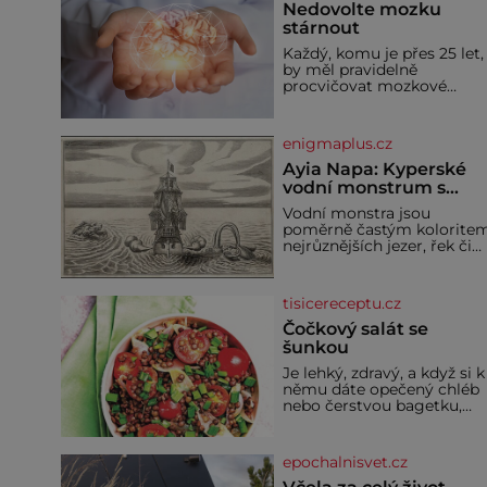
Nedovolte mozku
stárnout
Každý, komu je přes 25 let,
by měl pravidelně
procvičovat mozkové
závity. V tomto období se
totiž začíná zhoršovat
paměť. Možná máte
enigmaplus.cz
problém vzpomenout si n
jméno kolegy z práce. Neb
Ayia Napa: Kyperské
marně v paměti lovíte
vodní monstrum s
název knížky, kterou jste
mírumilovnou povaho
Vodní monstra jsou
nedávno přečetli. Je to
poměrně častým kolorite
opravdu tak, s věkem jako
nejrůznějších jezer, řek či
kdyby se paměť rozhodla
ostrovů. Mnozí skeptici to
stávkovat. Cvičte
přikládají hlavně snaze da
místo zviditelnit a
tisicereceptu.cz
přitáhnout k němu
pozornost záhadám
Čočkový salát se
nakloněných turi
šunkou
Je lehký, zdravý, a když si k
němu dáte opečený chléb
nebo čerstvou bagetku,
bude chutnat jedna báseň.
Suroviny 250 g vaší
oblíbené čočky 150 g cherr
epochalnisvet.cz
rajčátek 1 velká červená
cibule 2 lžíce