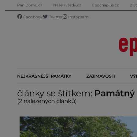
PaníDomu.cz
NašeHvězdy.cz
Epochaplus.cz
21St
Facebook
Twitter
Instagram
NEJKRÁSNĚJŠÍ PAMÁTKY
ZAJÍMAVOSTI
VÝ
články se štítkem:
Památný
(2 nalezených článků)