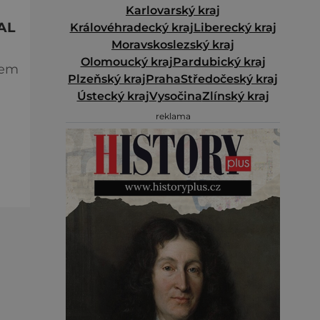
Karlovarský kraj
AL
Královéhradecký kraj
Liberecký kraj
Moravskoslezský kraj
Olomoucký kraj
Pardubický kraj
dem
Plzeňský kraj
Praha
Středočeský kraj
Ústecký kraj
Vysočina
Zlínský kraj
34.
reklama
a.
y v
u