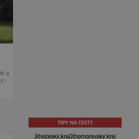
dé a
sy
TIPY NA CESTY
Jihočeský kraj
Jihomoravský kraj