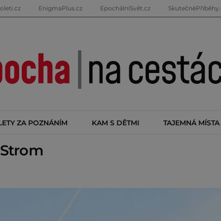
oleti.cz
EnigmaPlus.cz
EpochálníSvět.cz
SkutečnéPříběhy.
LETY ZA POZNÁNÍM
KAM S DĚTMI
TAJEMNÁ MÍSTA
 Strom