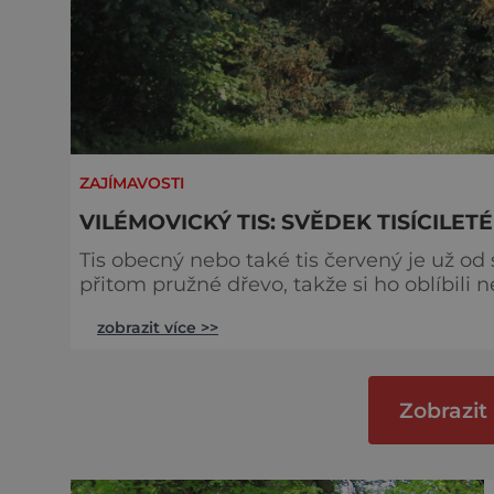
ZAJÍMAVOSTI
VILÉMOVICKÝ TIS: SVĚDEK TISÍCILET
Tis obecný nebo také tis červený je už od
přitom pružné dřevo, takže si ho oblíbili ne
mizely z krajiny a narazit dnes na opravd
zobrazit více >>
štěstí přece jen máme. Zámek ve Vilémo
Sázavou dostal v polovině 18.
Zobrazit