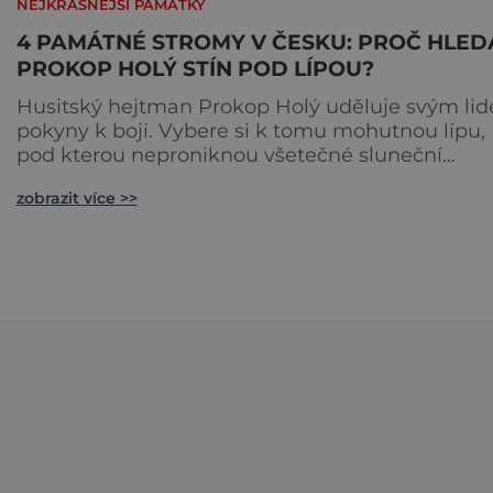
NEJKRÁSNĚJŠÍ PAMÁTKY
4 PAMÁTNÉ STROMY V ČESKU: PROČ HLED
PROKOP HOLÝ STÍN POD LÍPOU?
Husitský hejtman Prokop Holý uděluje svým li
pokyny k boji. Vybere si k tomu mohutnou lípu,
pod kterou neproniknou všetečné sluneční
paprsky. Je pár dní před koncem května roku 14
zobrazit více >>
Holý netuší, že mu zbývá už jenom pár dní život
Zemře 30. května 1434 na bojišti u Lipan. Podívejte
se spolu s námi na čtyři vybrané památné strom
České republice, které se mohou pyšnit bohato
historií.