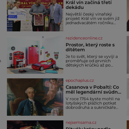
Král vín začíná třetí
dekádu
Největší český vinařský
projekt Král vín ve svém již
jednadvacátém ročníku
představil nejlepší domácí
vína. Ta vybírala odborná
porota z celkem 1260
rezidenceonline.cz
a
vzorků od 157 vinařů. Král
o
vín, který se – i pře
Prostor, který roste s
dítětem
u
Je to svět, který se vyvíjí a
m
proměňuje od prvních
dětských krůčků až po
dospívání. Správně
né
navržený pokoj podporuje
bezpečí, kreativitu,
epochaplus.cz
soustředění i odpočinek a
reaguje na každou etapu
Casanova v Pobaltí: Co
života a specifické potřeby
měl legendární svůdník
dítěte. Pro nejmenší je
společného se
V roce 1764 byste mohli na
klíčová jednoduchost,
svobodnými zednáři?
lotyšských plážích potkat
měkkost a bezpečí, proto
dobrodruha a sukničkáře
by pokoj miminka měl
Giacoma Casanovu. Jeho
působit především klidně a
cesta k Baltskému moři
útulně. Předškolní věk je
y
však nebyla turistickým
nejsemsama.cz
výletem, ale ryze pracovní
cestou se zištnými úmysly.