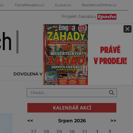
cz
TisíceReceptů.cz
iLuxus.cz
RezidenceOnline.cz
Projekt časopisu
×
DOVOLENÁ V ZAHRANIČÍ
KALENDÁŘ AKCÍ
KALENDÁŘ AKCÍ
<<
Srpen 2026
>>
27
28
29
30
31
1
2