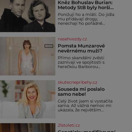
Kněz Bohuslav Burian:
Metody StB byly horší
než gestapácké
Ponižují ho a mlátí. Do jídla
trýznění
mu přidávají drogy,
nenechají ho pořádně
vyspat a smrtí vyhrožují i
jeho nejbližším. Burian
kruté týrání nevydrží a
nasehvezdy.cz
estébákům podepíše
všechno, co po něm chtějí.
Pomsta Munzarové
Svým podpisem jim potvrdí
nevěrnému muži?
také to, že na něj během
Přímo skandální zvěsti
výslechů nikdo nevyvíjel
zaznívají ve spojitosti s
fyzický ani psychický nátlak.
herečkou Barborou
Syn brněnského řezníka
Munzarovou (54) a hercem
chce být knězem a
Martinem Trnavským (56).
Munzarová měla být totiž
skutecnepribehy.cz
viděna s jakýmsi
sympaťákem, s nímž se
Souseda mi poslalo
velmi družně, až d
samo nebe!
Celý život jsem si vystačila
sama. Až vážná nemoc mi
ukázala, že největším
bohatstvím nejsou peníze
ani vlastní byt, ale člověk,
který je ochotný podat
21stoleti.cz
pomocnou ruku. Vždycky
jsem byla spíš samotářka.