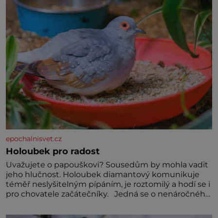
miminka měl působit především klidně a útulně.
Předškolní věk je
epochalnisvet.cz
Holoubek pro radost
Uvažujete o papouškovi? Sousedům by mohla vadit
jeho hlučnost. Holoubek diamantový komunikuje
téměř neslyšitelným pípáním, je roztomilý a hodí se i
pro chovatele začátečníky. Jedná se o nenáročného
klidného ptáčka, který většinu dne jen posedává.
Hodně času tráví na zemi, kde sbírá zbytky semínek