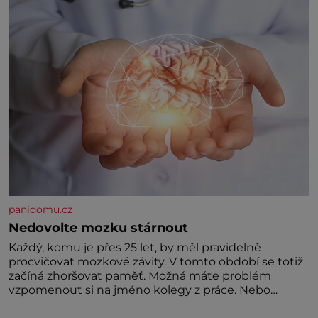
Jeho domovinou je prakticky celá Austrálie s
výjimkou pobřežní oblasti.
panidomu.cz
Nedovolte mozku stárnout
Každý, komu je přes 25 let, by měl pravidelně
procvičovat mozkové závity. V tomto období se totiž
začíná zhoršovat paměť. Možná máte problém
vzpomenout si na jméno kolegy z práce. Nebo
marně v paměti lovíte název knížky, kterou jste