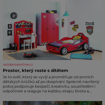
rezidenceonline.cz
Prostor, který roste s dítětem
Je to svět, který se vyvíjí a proměňuje od prvních
dětských krůčků až po dospívání. Správně navržený
pokoj podporuje bezpečí, kreativitu, soustředění i
odpočinek a reaguje na každou etapu života a
specifické potřeby dítěte. Pro nejmenší je klíčová
jednoduchost, měkkost a bezpečí, proto by pokoj