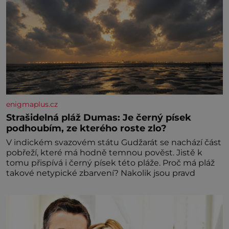
enigmaplus.cz
Strašidelná pláž Dumas: Je černý písek
podhoubím, ze kterého roste zlo?
V indickém svazovém státu Gudžarát se nachází část
pobřeží, které má hodně temnou pověst. Jistě k
tomu přispívá i černý písek této pláže. Proč má pláž
takové netypické zbarvení? Nakolik jsou pravd