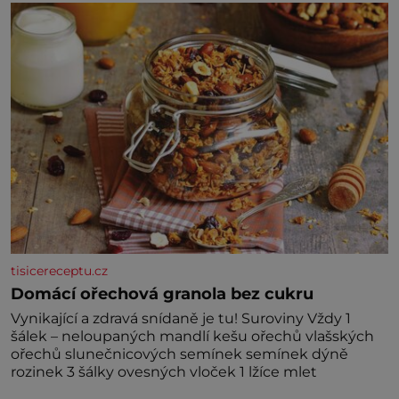
nedávno přečetli. Je to opravdu tak, s věkem jako
kdyby se paměť rozhodla stávkovat. Cvičte
tisicereceptu.cz
Domácí ořechová granola bez cukru
Vynikající a zdravá snídaně je tu! Suroviny Vždy 1
šálek – neloupaných mandlí kešu ořechů vlašských
ořechů slunečnicových semínek semínek dýně
rozinek 3 šálky ovesných vloček 1 lžíce mlet