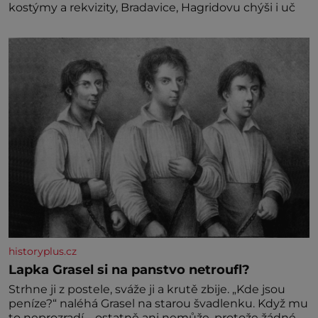
kostýmy a rekvizity, Bradavice, Hagridovu chýši i uč
historyplus.cz
Lapka Grasel si na panstvo netroufl?
Strhne ji z postele, sváže ji a krutě zbije. „Kde jsou
peníze?“ naléhá Grasel na starou švadlenku. Když mu
to neprozradí – ostatně ani nemůže, protože žádné