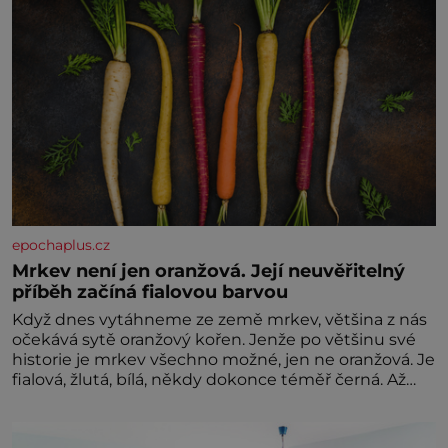
epochaplus.cz
Mrkev není jen oranžová. Její neuvěřitelný
příběh začíná fialovou barvou
Když dnes vytáhneme ze země mrkev, většina z nás
očekává sytě oranžový kořen. Jenže po většinu své
historie je mrkev všechno možné, jen ne oranžová. Je
fialová, žlutá, bílá, někdy dokonce téměř černá. Až
díky stovkám let pečlivého šlechtění se z ní stává
zelenina, bez které si českou zahradu ani
nedokážeme představit. Její příběh je