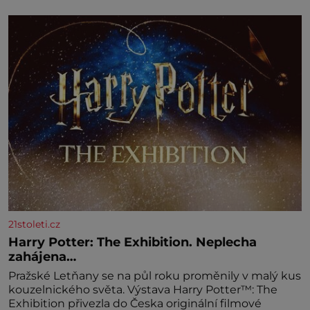
amaretta kakao na posypání Postup: Oddělte
žloutky od bílků. Žloutky vyšlehejte s cukrem do
světlé pěny a postupně do nich vmíchejte
mascarpone, aby vznikl hladký
21stoleti.cz
Harry Potter: The Exhibition. Neplecha
zahájena…
Pražské Letňany se na půl roku proměnily v malý kus
kouzelnického světa. Výstava Harry Potter™: The
Exhibition přivezla do Česka originální filmové