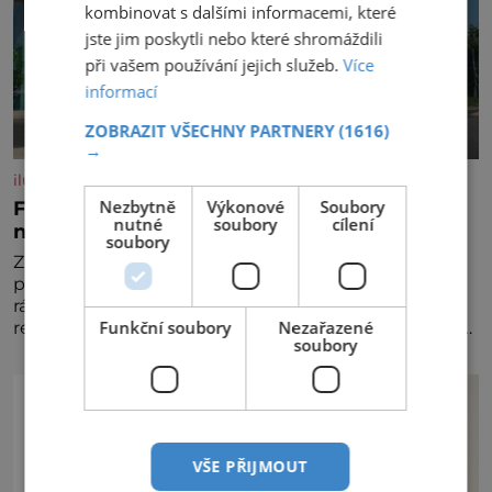
kombinovat s dalšími informacemi, které
jste jim poskytli nebo které shromáždili
při vašem používání jejich služeb.
Více
informací
ZOBRAZIT VŠECHNY PARTNERY
(1616)
→
iluxus.cz
Nezbytně
Výkonové
Soubory
Ford dává český fotbal do pohybu. Stává se
nutné
soubory
cílení
novým partnerem FAČR
soubory
Značka Ford se od srpna 2026 stává novým
partnerem Fotbalové asociace České republiky. V
rámci tříleté spolupráce zajistí mobilitu asociace,
Funkční soubory
Nezařazené
reprezentačních týmů i českého fotbalu v regionech.
soubory
Partner
VŠE PŘIJMOUT