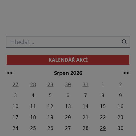
Rádi sem jezdí i lidé ze zahraničí, nejvíce asi
z Německa a Ruska. Lázně a wellness služby
ale nejsou jediným lákadlem. Hezké
odpoledne se dá strávit pro
KALENDÁŘ AKCÍ
<<
Srpen 2026
>>
27
28
29
30
31
1
2
3
4
5
6
7
8
9
10
11
12
13
14
15
16
17
18
19
20
21
22
23
24
25
26
27
28
29
30