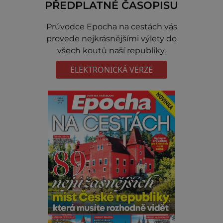
PŘEDPLATNÉ ČASOPISU
Prúvodce Epocha na cestách vás
provede nejkrásnějšími výlety do
všech koutů naší republiky.
ELEKTRONICKÁ VERZE