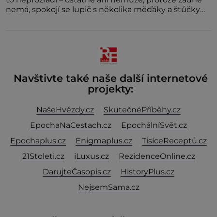
nemá, spokojí se lupič s několika měďáky a štůčky
látky. Zraněná žena pár dní nato umírá. Je to muž
nebývale krutý. Jeho činy budí hrůzu ještě dlouho po
jeho smrti
Navštivte také naše další internetové
projekty:
NašeHvězdy.cz
SkutečnéPříběhy.cz
EpochaNaCestach.cz
EpochálníSvět.cz
Epochaplus.cz
Enigmaplus.cz
TisíceReceptů.cz
21Stoleti.cz
iLuxus.cz
RezidenceOnline.cz
DarujteČasopis.cz
HistoryPlus.cz
NejsemSama.cz