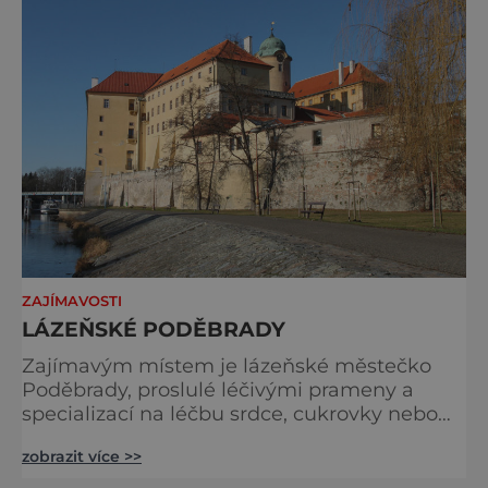
Nymburk a Libice nad Cidlinou. Je zhruba 9
kilometrů dlouhá a až na pár úsek
ZAJÍMAVOSTI
LÁZEŇSKÉ PODĚBRADY
Zajímavým místem je lázeňské městečko
Poděbrady, proslulé léčivými prameny a
specializací na léčbu srdce, cukrovky nebo
oběhového ústrojí. Perfektními zdravotními i
zobrazit více >>
pohostinskými službami se Poděbrady
dostaly do povědomí nejen české klientele.