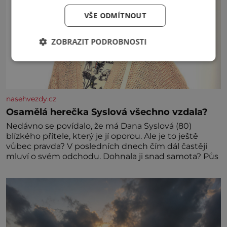
VŠE ODMÍTNOUT
ZOBRAZIT PODROBNOSTI
nasehvezdy.cz
Osamělá herečka Syslová všechno vzdala?
Nedávno se povídalo, že má Dana Syslová (80)
blízkého přítele, který je jí oporou. Ale je to ještě
vůbec pravda? V posledních dnech čím dál častěji
mluví o svém odchodu. Dohnala ji snad samota? Půs