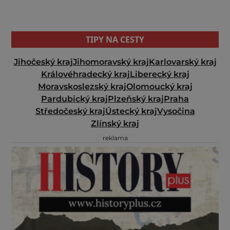
TIPY NA CESTY
Jihočeský kraj
Jihomoravský kraj
Karlovarský kraj
Královéhradecký kraj
Liberecký kraj
Moravskoslezský kraj
Olomoucký kraj
Pardubický kraj
Plzeňský kraj
Praha
Středočeský kraj
Ústecký kraj
Vysočina
Zlínský kraj
reklama