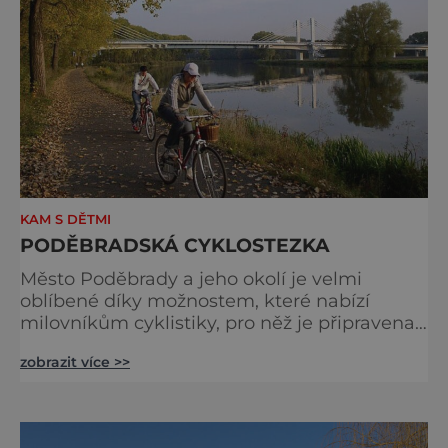
KAM S DĚTMI
PODĚBRADSKÁ CYKLOSTEZKA
Město Poděbrady a jeho okolí je velmi
oblíbené díky možnostem, které nabízí
milovníkům cyklistiky, pro něž je připravena
jedna z nejlepších stezek u nás. A až vás
zobrazit více >>
sport omrzí, můžete se pokochat krásami
lázeňského města. Na kole do Nymburka či
Libice Jedna z nejoblíbenějších českých
cyklostezek spojuje města Poděbrady,