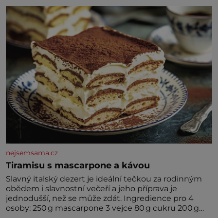
nejsemsama.cz
Tiramisu s mascarpone a kávou
Slavný italský dezert je ideální tečkou za rodinným
obědem i slavnostní večeří a jeho příprava je
jednodušší, než se může zdát. Ingredience pro 4
osoby: 250 g mascarpone 3 vejce 80 g cukru 200 g
cukrářských piškotů 250 ml silné kávy 2 lžíce