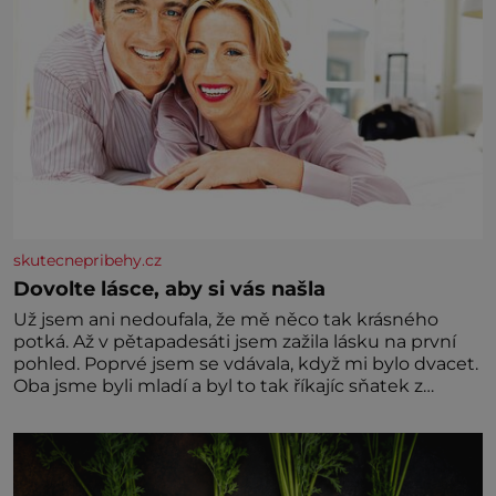
skutecnepribehy.cz
Dovolte lásce, aby si vás našla
Už jsem ani nedoufala, že mě něco tak krásného
potká. Až v pětapadesáti jsem zažila lásku na první
pohled. Poprvé jsem se vdávala, když mi bylo dvacet.
Oba jsme byli mladí a byl to tak říkajíc sňatek z
rozumu. Rodiče nás dali dohromady, Toník byl dobře
zaopatřený mladý muž. Manželství nám oběma moc
nesvědčilo, brzy jsme zjistili, že