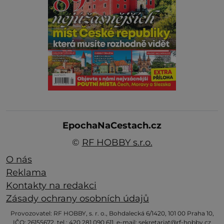
EpochaNaCestach.cz
©
RF HOBBY s.r.o.
O nás
Reklama
Kontakty na redakci
Zásady ochrany osobních údajů
Provozovatel: RF HOBBY, s. r. o., Bohdalecká 6/1420, 101 00 Praha 10,
IČO: 26155672, tel.: 420 281 090 611, e-mail: sekretariat@rf-hobby.cz