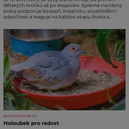
dětských krůčků až po dospívání. Správně navržený
pokoj podporuje bezpečí, kreativitu, soustředění i
odpočinek a reaguje na každou etapu života a
specifické potřeby dítěte. Pro nejmenší je klíčová
jednoduchost, měkkost a bezpečí, proto by pokoj
miminka měl působit především klidně a útulně.
Předškolní věk je
epochalnisvet.cz
Holoubek pro radost