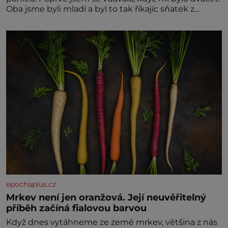
Oba jsme byli mladí a byl to tak říkajíc sňatek z
rozumu. Rodiče nás dali dohromady, Toník byl dobře
zaopatřený mladý muž. Manželství nám oběma moc
nesvědčilo, brzy jsme zjistili, že
epochaplus.cz
Mrkev není jen oranžová. Její neuvěřitelný
příběh začíná fialovou barvou
Když dnes vytáhneme ze země mrkev, většina z nás