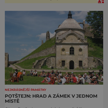
přibližně 1 600 let odolává počasí
NEJKRÁSNĚJŠÍ PAMÁTKY
POTŠTEJN: HRAD A ZÁMEK V JEDNOM
MÍSTĚ