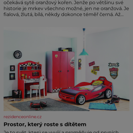
očekává sytě oranžový kořen. Jenže po většinu své
historie je mrkev všechno možné, jen ne oranžová. Je
fialová, žlutá, bílá, někdy dokonce téměř černá. Až
díky stovkám let pečlivého šlechtění se z ní stává
zelenina, bez které si českou zahradu ani
nedokážeme představit. Její příběh je
rezidenceonline.cz
Prostor, který roste s dítětem
Je to svět, který se vyvíjí a proměňuje od prvních