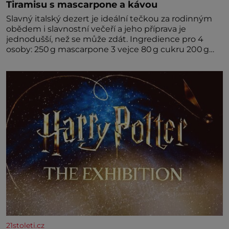
Tiramisu s mascarpone a kávou
Slavný italský dezert je ideální tečkou za rodinným
obědem i slavnostní večeří a jeho příprava je
jednodušší, než se může zdát. Ingredience pro 4
osoby: 250 g mascarpone 3 vejce 80 g cukru 200 g
cukrářských piškotů 250 ml silné kávy 2 lžíce
amaretta kakao na posypání Postup: Oddělte
žloutky od bílků. Žloutky vyšlehejte s cukrem do
světlé pěny a postupně do nich vmíchejte
mascarpone, aby vznikl hladký
21stoleti.cz