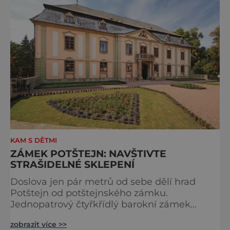
prý cosi podivného, co
KAM S DĚTMI
ZÁMEK POTŠTEJN: NAVŠTIVTE
STRAŠIDELNÉ SKLEPENÍ
Doslova jen pár metrů od sebe dělí hrad
Potštejn od potštejnského zámku.
Jednopatrový čtyřkřídlý barokní zámek
s vysokou mansardovou střechou postavil
zobrazit více >>
v roce 1746 hrabě Chamaré. Dnes je