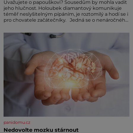
Uvažujete o papouškovi? Sousedům by mohla vadit
jeho hlučnost. Holoubek diamantový komunikuje
téměř neslyšitelným pípáním, je roztomilý a hodí se i
pro chovatele začátečníky. Jedná se o nenáročného
klidného ptáčka, který většinu dne jen posedává.
Hodně času tráví na zemi, kde sbírá zbytky semínek
Jeho domovinou je prakticky celá Austrálie s
výjimkou pobřežní oblasti.
panidomu.cz
Nedovolte mozku stárnout