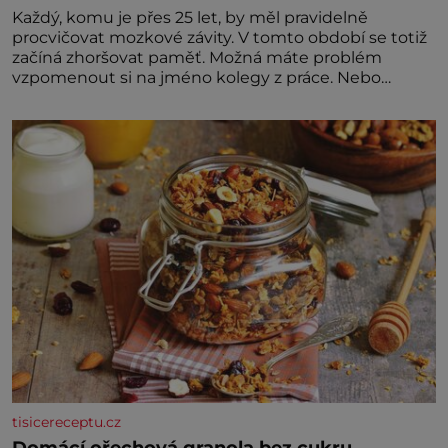
Každý, komu je přes 25 let, by měl pravidelně
procvičovat mozkové závity. V tomto období se totiž
začíná zhoršovat paměť. Možná máte problém
vzpomenout si na jméno kolegy z práce. Nebo
marně v paměti lovíte název knížky, kterou jste
nedávno přečetli. Je to opravdu tak, s věkem jako
kdyby se paměť rozhodla stávkovat. Cvičte
tisicereceptu.cz
Domácí ořechová granola bez cukru