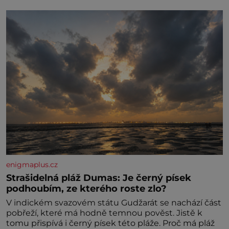
enigmaplus.cz
Strašidelná pláž Dumas: Je černý písek
podhoubím, ze kterého roste zlo?
V indickém svazovém státu Gudžarát se nachází část
pobřeží, které má hodně temnou pověst. Jistě k
tomu přispívá i černý písek této pláže. Proč má pláž