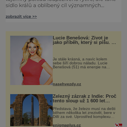
sídlo králů a oblíbený cíl významných
osobností naší historie. Hrad Potštejn nad
zobrazit více >>
stejnojmennou obcí je dominantou celého
kraje. Obec Potštejn nedaleko Vamberka
začala vznikat někdy v polovině 14. století, to
už ale nad ní dávno stál gotický hrad. Už
Lucie Benešová: Život je
tehdy si stačil pořídit docela divokou
jako příběh, který si píšu. A
musím říct, že se mi to daří
minulost. Sloužil zřejmě j
Je stále krásná, a navíc kolem
sebe šíří dobrou náladu. Lucie
Benešová (51) má energie na
rozdávání, a tak se kromě hraní
věnuje i své velké rodině a
chalupaření. A to vše s úsměvem.
Když půvabná Luci
nasehvezdy.cz
Železný zázrak z Indie: Proč
tento sloup už 1 600 let
nezná rez?
Představa, že železo musí na dešti
během několika let zrezivět, bere v
Dillí za své. Uprostřed komplexu
Qutb stojí více než sedm metrů
vysoký železný sloup, který už
enigmaplus.cz