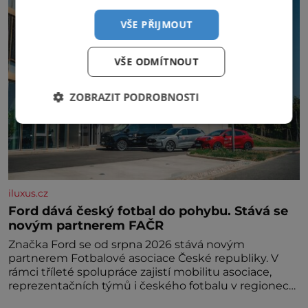
VŠE PŘIJMOUT
VŠE ODMÍTNOUT
ZOBRAZIT PODROBNOSTI
iluxus.cz
Ford dává český fotbal do pohybu. Stává se
novým partnerem FAČR
Značka Ford se od srpna 2026 stává novým
partnerem Fotbalové asociace České republiky. V
rámci tříleté spolupráce zajistí mobilitu asociace,
reprezentačních týmů i českého fotbalu v regionech.
Partner