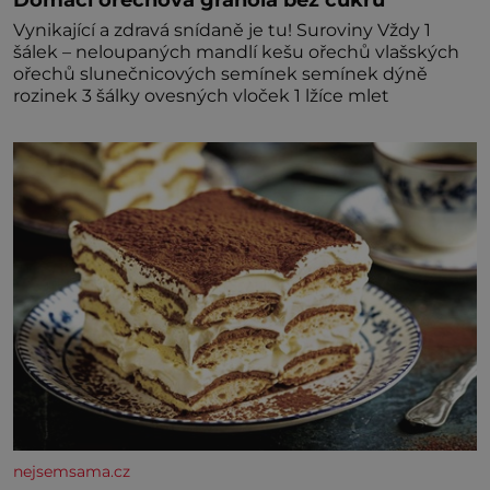
Vynikající a zdravá snídaně je tu! Suroviny Vždy 1
šálek – neloupaných mandlí kešu ořechů vlašských
ořechů slunečnicových semínek semínek dýně
rozinek 3 šálky ovesných vloček 1 lžíce mlet
nejsemsama.cz