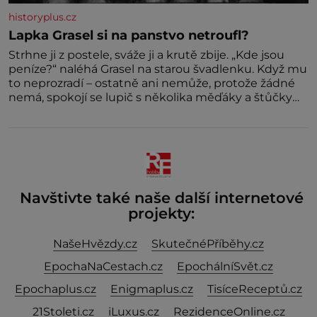
historyplus.cz
Lapka Grasel si na panstvo netroufl?
Strhne ji z postele, sváže ji a krutě zbije. „Kde jsou
peníze?“ naléhá Grasel na starou švadlenku. Když mu
to neprozradí – ostatně ani nemůže, protože žádné
nemá, spokojí se lupič s několika měďáky a štůčky
látky. Zraněná žena pár dní nato umírá. Je to muž
nebývale krutý. Jeho činy budí hrůzu ještě dlouho po
jeho smrti
Navštivte také naše další internetové
projekty:
NašeHvězdy.cz
SkutečnéPříběhy.cz
EpochaNaCestach.cz
EpochálníSvět.cz
Epochaplus.cz
Enigmaplus.cz
TisíceReceptů.cz
21Stoleti.cz
iLuxus.cz
RezidenceOnline.cz