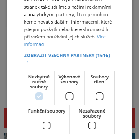
stránek také sdílíme s našimi reklamními
a analytickými partnery, kteří je mohou
kombinovat s dalšími informacemi, které
jste jim poskytli nebo které shromáždili
při vašem používání jejich služeb.
Více
informací
ZOBRAZIT VŠECHNY PARTNERY
(1616)
→
Nezbytně
Výkonové
Soubory
nutné
soubory
cílení
soubory
Funkční soubory
Nezařazené
NENECHTE SI UJÍT DALŠÍ ZAJÍMAVÉ
soubory
ČLÁNKY