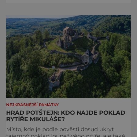
v soukromých rukou, ale od roku 2006 je
přístupný veřejnosti. Prohlédnout si můžeme
zámecké interiéry včetně Zlatého salonku,
knihovny, mramorového sálu nebo kaple,
v přízemí je otevřena výstavní galerie. K návš
NEJKRÁSNĚJŠÍ PAMÁTKY
HRAD POTŠTEJN: KDO NAJDE POKLAD
RYTÍŘE MIKULÁŠE?
Místo, kde je podle pověsti dosud ukryt
tajemný poklad loupeživého rytíře, ale také