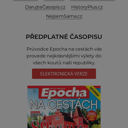
DarujteČasopis.cz
HistoryPlus.cz
NejsemSama.cz
PŘEDPLATNÉ ČASOPISU
Prúvodce Epocha na cestách vás
provede nejkrásnějšími výlety do
všech koutů naší republiky.
ELEKTRONICKÁ VERZE