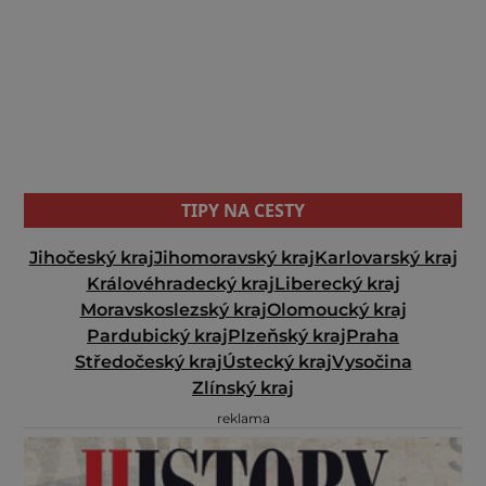
TIPY NA CESTY
Jihočeský kraj
Jihomoravský kraj
Karlovarský kraj
Královéhradecký kraj
Liberecký kraj
Moravskoslezský kraj
Olomoucký kraj
Pardubický kraj
Plzeňský kraj
Praha
Středočeský kraj
Ústecký kraj
Vysočina
Zlínský kraj
reklama