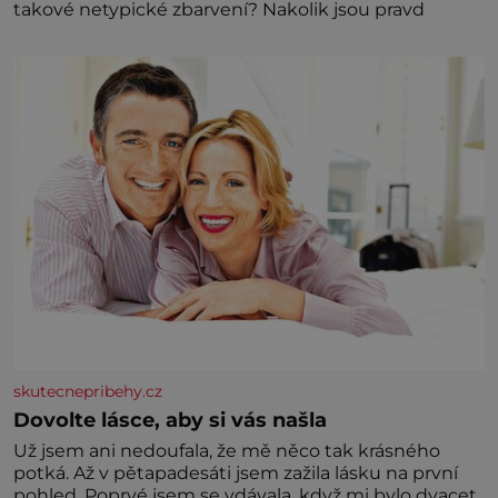
takové netypické zbarvení? Nakolik jsou pravd
skutecnepribehy.cz
Dovolte lásce, aby si vás našla
Už jsem ani nedoufala, že mě něco tak krásného
potká. Až v pětapadesáti jsem zažila lásku na první
pohled. Poprvé jsem se vdávala, když mi bylo dvacet.