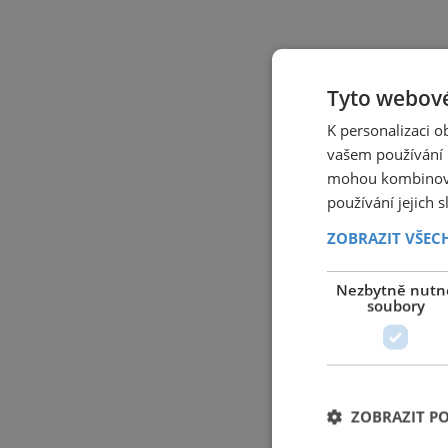
Tyto webové
K personalizaci 
vašem používání n
mohou kombinovat
používání jejich 
ZOBRAZIT VŠEC
Nezbytně nutn
soubory
ZOBRAZIT P