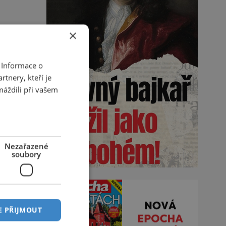
×
 Informace o
tnery, kteří je
máždili při vašem
Nezařazené
soubory
E PŘIJMOUT