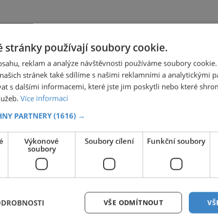
 stránky používají soubory cookie.
obsahu, reklam a analýze návštěvnosti používáme soubory cookie.
ašich stránek také sdílíme s našimi reklamními a analytickými par
 s dalšími informacemi, které jste jim poskytli nebo které shro
služeb.
Více informací
HNY PARTNERY
(1616) →
é
Výkonové
Soubory cílení
Funkční soubory
soubory
ODROBNOSTI
VŠE ODMÍTNOUT
VŠ