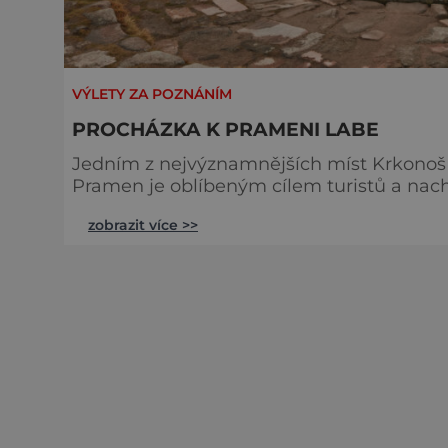
VÝLETY ZA POZNÁNÍM
PROCHÁZKA K PRAMENI LABE
Jedním z nejvýznamnějších míst Krkonoš 
Pramen je oblíbeným cílem turistů a nac
kterými řeka protéká. Dá se sem dostat několika různými způsoby, vy si můžete zvolit trasu,
zobrazit více >>
která vede ze Špindlerova Mlýna a zpět. 
počasí a občasné stoupání, cesta n