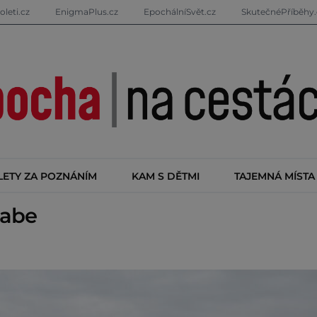
oleti.cz
EnigmaPlus.cz
EpochálníSvět.cz
SkutečnéPříběhy.
LETY ZA POZNÁNÍM
KAM S DĚTMI
TAJEMNÁ MÍSTA
Labe