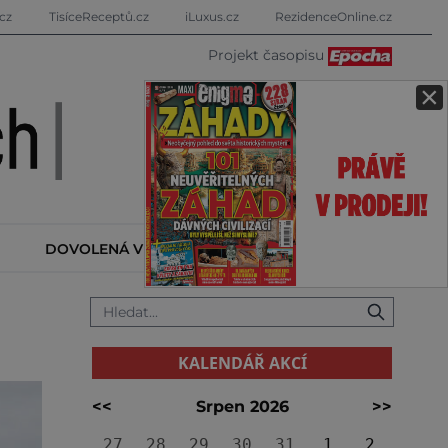
cz
TisíceReceptů.cz
iLuxus.cz
RezidenceOnline.cz
Projekt časopisu
×
DOVOLENÁ V ZAHRANIČÍ
KALENDÁŘ AKCÍ
KALENDÁŘ AKCÍ
<<
Srpen 2026
>>
27
28
29
30
31
1
2