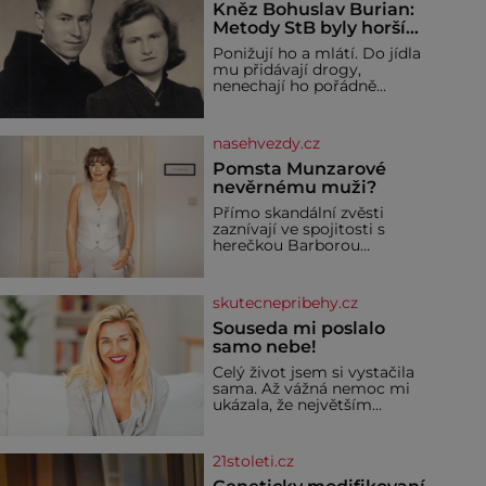
Kněz Bohuslav Burian:
Metody StB byly horší
než gestapácké
Ponižují ho a mlátí. Do jídla
trýznění
mu přidávají drogy,
nenechají ho pořádně
vyspat a smrtí vyhrožují i
jeho nejbližším. Burian
kruté týrání nevydrží a
nasehvezdy.cz
estébákům podepíše
všechno, co po něm chtějí.
Pomsta Munzarové
Svým podpisem jim potvrdí
nevěrnému muži?
také to, že na něj během
Přímo skandální zvěsti
výslechů nikdo nevyvíjel
zaznívají ve spojitosti s
fyzický ani psychický nátlak.
herečkou Barborou
Syn brněnského řezníka
Munzarovou (54) a hercem
chce být knězem a
Martinem Trnavským (56).
Munzarová měla být totiž
skutecnepribehy.cz
viděna s jakýmsi
sympaťákem, s nímž se
Souseda mi poslalo
velmi družně, až d
samo nebe!
Celý život jsem si vystačila
sama. Až vážná nemoc mi
ukázala, že největším
bohatstvím nejsou peníze
ani vlastní byt, ale člověk,
který je ochotný podat
21stoleti.cz
pomocnou ruku. Vždycky
jsem byla spíš samotářka.