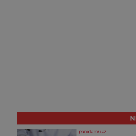
N
panidomu.cz