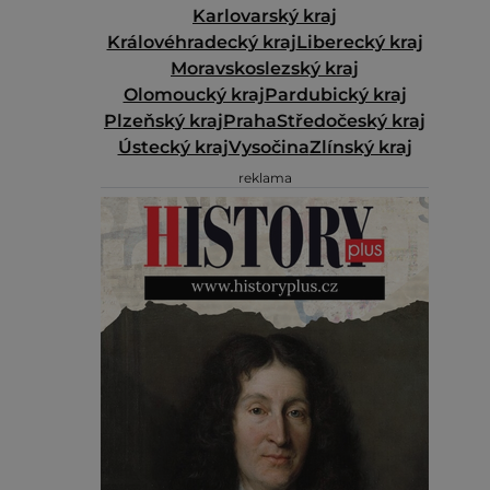
Karlovarský kraj
Královéhradecký kraj
Liberecký kraj
Moravskoslezský kraj
Olomoucký kraj
Pardubický kraj
Plzeňský kraj
Praha
Středočeský kraj
Ústecký kraj
Vysočina
Zlínský kraj
reklama