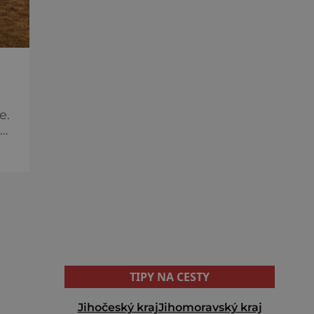
e.
vé
TIPY NA CESTY
Jihočeský kraj
Jihomoravský kraj