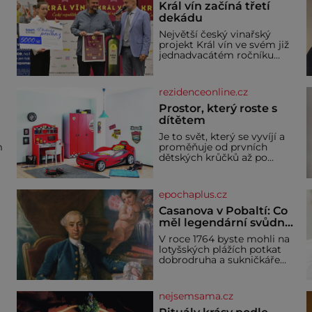
Král vín začíná třetí
dekádu
Největší český vinařský
projekt Král vín ve svém již
jednadvacátém ročníku
představil nejlepší domácí
vína. Ta vybírala odborná
porota z celkem 1260
rezidenceonline.cz
a
vzorků od 157 vinařů. Král
o
vín, který se – i pře
Prostor, který roste s
dítětem
u
Je to svět, který se vyvíjí a
m
proměňuje od prvních
dětských krůčků až po
dospívání. Správně
né
navržený pokoj podporuje
bezpečí, kreativitu,
epochaplus.cz
soustředění i odpočinek a
reaguje na každou etapu
Casanova v Pobaltí: Co
života a specifické potřeby
měl legendární svůdník
dítěte. Pro nejmenší je
společného se
V roce 1764 byste mohli na
klíčová jednoduchost,
svobodnými zednáři?
lotyšských plážích potkat
měkkost a bezpečí, proto
dobrodruha a sukničkáře
by pokoj miminka měl
Giacoma Casanovu. Jeho
působit především klidně a
cesta k Baltskému moři
útulně. Předškolní věk je
y
však nebyla turistickým
nejsemsama.cz
výletem, ale ryze pracovní
cestou se zištnými úmysly.