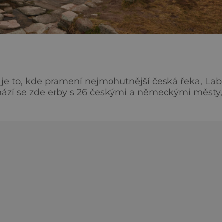
je to, kde pramení nejmohutnější česká řeka, Lab
hází se zde erby s 26 českými a německými městy,
Celkem nachodíte 12 kilometrů, ale až na proměnli