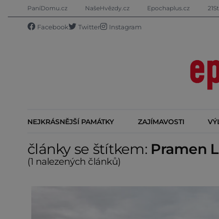
PaníDomu.cz
NašeHvězdy.cz
Epochaplus.cz
21St
Facebook
Twitter
Instagram
NEJKRÁSNĚJŠÍ PAMÁTKY
ZAJÍMAVOSTI
VÝ
články se štítkem:
Pramen 
(1 nalezených článků)