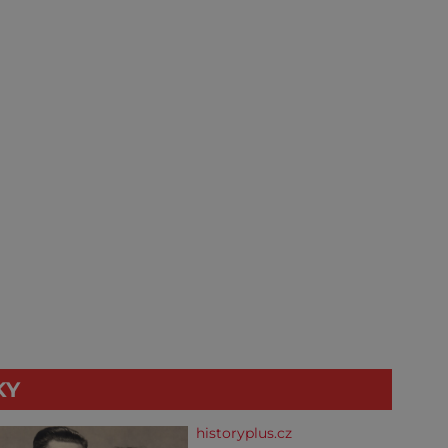
KY
historyplus.cz