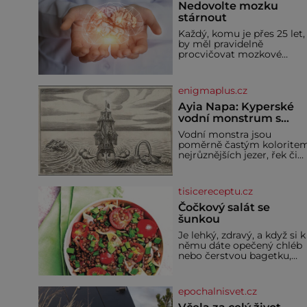
Nedovolte mozku
stárnout
Každý, komu je přes 25 let,
by měl pravidelně
procvičovat mozkové
závity. V tomto období se
totiž začíná zhoršovat
paměť. Možná máte
enigmaplus.cz
problém vzpomenout si n
jméno kolegy z práce. Neb
Ayia Napa: Kyperské
marně v paměti lovíte
vodní monstrum s
název knížky, kterou jste
mírumilovnou povaho
Vodní monstra jsou
nedávno přečetli. Je to
poměrně častým kolorite
opravdu tak, s věkem jako
nejrůznějších jezer, řek či
kdyby se paměť rozhodla
ostrovů. Mnozí skeptici to
stávkovat. Cvičte
přikládají hlavně snaze da
místo zviditelnit a
tisicereceptu.cz
přitáhnout k němu
pozornost záhadám
Čočkový salát se
nakloněných turi
šunkou
Je lehký, zdravý, a když si k
němu dáte opečený chléb
nebo čerstvou bagetku,
bude chutnat jedna báseň.
Suroviny 250 g vaší
oblíbené čočky 150 g cherr
epochalnisvet.cz
rajčátek 1 velká červená
cibule 2 lžíce