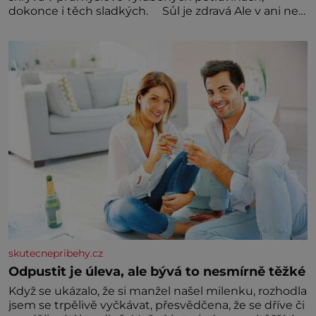
dokonce i těch sladkých. Sůl je zdravá Ale v ani ne
třetinovém množství, než je pro většinu populace
běžné. Její základní složky– sodík a chlór – jsou
zásadní pro správné hospodaření
skutecnepribehy.cz
Odpustit je úleva, ale bývá to nesmírně těžké
Když se ukázalo, že si manžel našel milenku, rozhodla
jsem se trpělivě vyčkávat, přesvědčena, že se dříve či