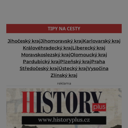
TIPY NA CESTY
Jihočeský kraj
Jihomoravský kraj
Karlovarský kraj
Královéhradecký kraj
Liberecký kraj
Moravskoslezský kraj
Olomoucký kraj
Pardubický kraj
Plzeňský kraj
Praha
Středočeský kraj
Ústecký kraj
Vysočina
Zlínský kraj
reklama