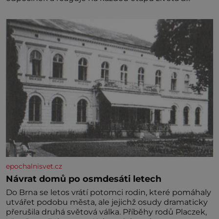
specifické potřeby dítěte. Pro nejmenší je klíčová
jednoduchost, měkkost a bezpečí, proto by pokoj
miminka měl působit především klidně a útulně.
Předškolní věk je
epochalnisvet.cz
Návrat domů po osmdesáti letech
Do Brna se letos vrátí potomci rodin, které pomáhaly
utvářet podobu města, ale jejichž osudy dramaticky
přerušila druhá světová válka. Příběhy rodů Placzek,