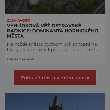
ZAJÍMAVOSTI
VYHLÍDKOVÁ VĚŽ OSTRAVSKÉ
RADNICE: DOMINANTA HORNICKÉHO
MĚSTA
Ne každé město bychom byli schopni na
fotografii rozpoznat podle jeho radnice. U
Ostravy tenhle problém mít nemůžeme.
zobrazit více >>
Zdejší nová radnice je nezaměnitelná a její
věž nemá mezi českými radničními
budovami konkurenci. Historické budovy
jsou krásné a cenné, ale potřebám moderní
Zobrazit místa v mém okolí »
společnosti už někdy přestanou vyhovovat.
Tak tomu bylo s ostravskou Starou radnicí
na dnešním Masarykově náměstí, která by