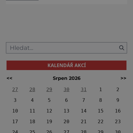
skvosty. Sídlo pražského magistrátu Praha
Rok vzniku: 1911 Samozřejmě, že nejznámější
pražskou radnicí je ta na Staroměstském
náměstí. C
KALENDÁŘ AKCÍ
<<
Srpen 2026
>>
27
28
29
30
31
1
2
3
4
5
6
7
8
9
10
11
12
13
14
15
16
17
18
19
20
21
22
23
24
25
26
27
28
29
30