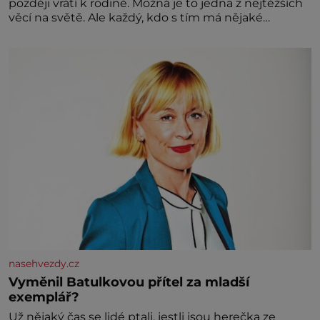
později vrátí k rodině. Možná je to jedna z nejtěžších
věcí na světě. Ale každý, kdo s tím má nějaké
zkušenosti, se zapřísahá, že pokud odpustíte,
znatelně se vám uleví. Když se ke mně doneslo, že si
manžel pořídil milenku,
nasehvezdy.cz
Vyměnil Batulkovou přítel za mladší
exemplář?
Už nějaký čas se lidé ptali, jestli jsou herečka ze