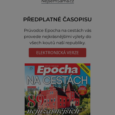
NejsemSama.cz
PŘEDPLATNÉ ČASOPISU
Prúvodce Epocha na cestách vás
provede nejkrásnějšími výlety do
všech koutů naší republiky.
ELEKTRONICKÁ VERZE