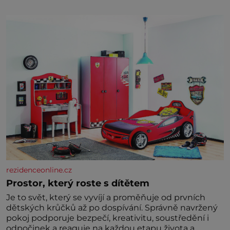
tříměsíčního chlapečka s modrou filcovou čapkou, z
níž se draly blonďaté vlásky. Fakt, že jsou těla
dávných lidí nesmírně dobře zachovalá, přičítají
odborníci zdejším klimatickým podmínkám. Sucho,
prosolené písky a extrémně
rezidenceonline.cz
Prostor, který roste s dítětem
Je to svět, který se vyvíjí a proměňuje od prvních
dětských krůčků až po dospívání. Správně navržený
pokoj podporuje bezpečí, kreativitu, soustředění i
odpočinek a reaguje na každou etapu života a