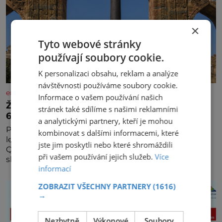
×
Tyto webové stránky
používají soubory cookie.
K personalizaci obsahu, reklam a analýze
návštěvnosti používáme soubory cookie.
enigmaplus.cz
Informace o vašem používání našich
Železný zázrak z Indie: Proč tento sloup už 1
stránek také sdílíme s našimi reklamními
600 let nezná rez?
a analytickými partnery, kteří je mohou
Představa, že železo musí na dešti během několika
kombinovat s dalšími informacemi, které
let zrezivět, bere v Dillí za své. Uprostřed komplexu
jste jim poskytli nebo které shromáždili
Qutb stojí více než sedm metrů vysoký železný
při vašem používání jejich služeb.
Více
sloup, který už přibližně 1 600 let odolává počasí
informací
ZOBRAZIT VŠECHNY PARTNERY
(1616)
→
Nezbytně
Výkonové
Soubory