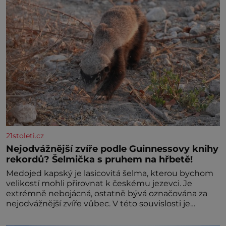
21stoleti.cz
Nejodvážnější zvíře podle Guinnessovy knihy
rekordů? Šelmička s pruhem na hřbetě!
Medojed kapský je lasicovitá šelma, kterou bychom
velikostí mohli přirovnat k českému jezevci. Je
extrémně nebojácná, ostatně bývá označována za
nejodvážnější zvíře vůbec. V této souvislosti je
dokonc