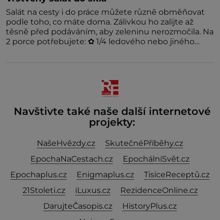
Salát na cesty i do práce můžete různě obměňovat
podle toho, co máte doma. Zálivkou ho zalijte až
těsně před podáváním, aby zeleninu nerozmočila. Na
2 porce potřebujete: ✿ 1/4 ledového nebo jiného
salátu (římský salát, polníček…) ✿ 1 malá konzerva
kukuřice ✿ ½ okurky ✿ 2 rajčata Zálivka: ✿ 4 lžíce
olivového oleje ✿ 1 lžíci citronové šťávy ✿ ½ stroužku
Navštivte také naše další internetové
projekty:
NašeHvězdy.cz
SkutečnéPříběhy.cz
EpochaNaCestach.cz
EpochálníSvět.cz
Epochaplus.cz
Enigmaplus.cz
TisíceReceptů.cz
21Stoleti.cz
iLuxus.cz
RezidenceOnline.cz
DarujteČasopis.cz
HistoryPlus.cz