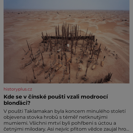
historyplus.cz
Kde se v čínské poušti vzali modroocí
blonďáci?
V poušti Taklamakan byla koncem minulého století
objevena stovka hrobů s téměř netknutými
mumiemi. Všichni mrtví byli pohřbeni s úctou a
četnými milodary. Asi nejvíc přitom vědce zaujal hrob