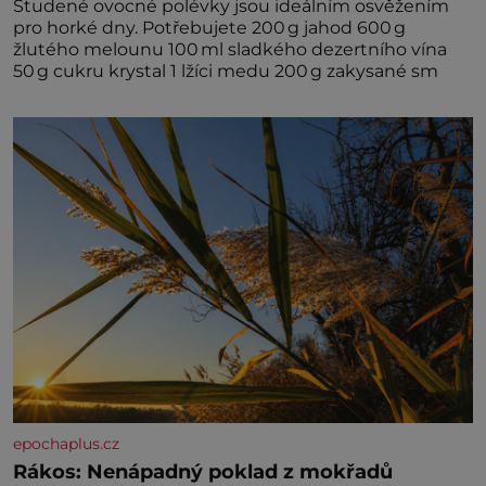
Studené ovocné polévky jsou ideálním osvěžením
pro horké dny. Potřebujete 200 g jahod 600 g
žlutého melounu 100 ml sladkého dezertního vína
50 g cukru krystal 1 lžíci medu 200 g zakysané sm
epochaplus.cz
Rákos: Nenápadný poklad z mokřadů