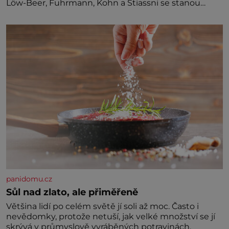
Löw-Beer, Fuhrmann, Kohn a Stiassni se stanou
jednou z hlavních dramaturgických linií festivalu
židovské kultury ŠTETL FEST 2026. Některé návraty
nejsou jednoduché. Místa, která si člověk pamatuje z
rodinných vyprávění, už dávno
panidomu.cz
Sůl nad zlato, ale přiměřeně
Většina lidí po celém světě jí soli až moc. Často i
nevědomky, protože netuší, jak velké množství se jí
skrývá v průmyslově vyráběných potravinách,