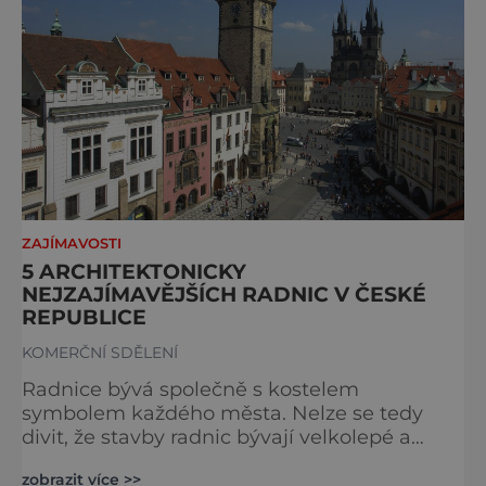
ZAJÍMAVOSTI
5 ARCHITEKTONICKY
NEJZAJÍMAVĚJŠÍCH RADNIC V ČESKÉ
REPUBLICE
KOMERČNÍ SDĚLENÍ
Radnice bývá společně s kostelem
symbolem každého města. Nelze se tedy
divit, že stavby radnic bývají velkolepé a
hrdé. A i v naší zemi se lze setkat s
zobrazit více >>
radnicemi, které patří mezi architektonické