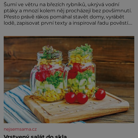
Šumí ve větru na březích rybníků, ukrývá vodní
ptáky a mnozí kolem něj procházejí bez povšimnutí.
Přesto právě rákos pomáhal stavět domy, vyrábět
lodě, zapisovat první texty a inspiroval řadu pověstí.
Tato skromná, ale užitečná rostlina provází člověka
už tisíce let. Většina lidí vnímá rákos jen jako
obyčejnou kulisu letního koupání. Stačí se však
podívat
nejsemsama.cz
Vrstvený salát do skla