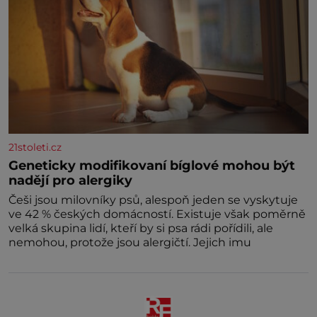
21stoleti.cz
Geneticky modifikovaní bíglové mohou být
nadějí pro alergiky
Češi jsou milovníky psů, alespoň jeden se vyskytuje
ve 42 % českých domácností. Existuje však poměrně
velká skupina lidí, kteří by si psa rádi pořídili, ale
nemohou, protože jsou alergičtí. Jejich imu