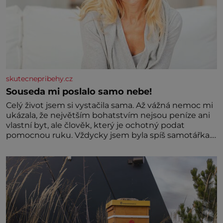
skutecnepribehy.cz
Souseda mi poslalo samo nebe!
Celý život jsem si vystačila sama. Až vážná nemoc mi
ukázala, že největším bohatstvím nejsou peníze ani
vlastní byt, ale člověk, který je ochotný podat
pomocnou ruku. Vždycky jsem byla spíš samotářka.
Nepotřebovala jsem kolem sebe partu kamarádek
ani partnera. Stačily mi knihy, práce a hlavně klid.
Hned po studiích jsem odešla z rodného města,