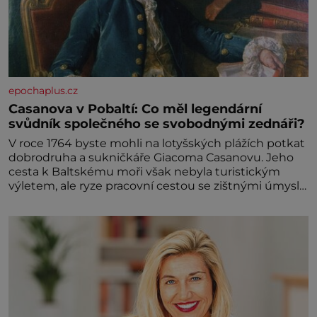
epochaplus.cz
Casanova v Pobaltí: Co měl legendární
svůdník společného se svobodnými zednáři?
V roce 1764 byste mohli na lotyšských plážích potkat
dobrodruha a sukničkáře Giacoma Casanovu. Jeho
cesta k Baltskému moři však nebyla turistickým
výletem, ale ryze pracovní cestou se zištnými úmysly.
Jaký cíl Casanova sledoval, když se například
procházel uličkami lotyšské Rigy? Casanova v Pobaltí
kontaktoval tamní zednářské lóže. Nebyl v této
oblasti žádným nováčkem, protože do zednářské