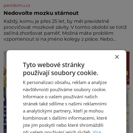
panidomu.cz
Nedovolte mozku stárnout
Každý, komu je přes 25 let, by měl pravidelně
procvičovat mozkové závity. V tomto období se totiž
začíná zhoršovat paměť. Možná máte problém
vzpomenout si na jméno kolegy z práce. Nebo
marně v paměti lovíte název knížky, kterou jste
nedávno přečetli. Je to opravdu tak, s věkem jako
×
kdyby se paměť rozhodla stávkovat. Cvičte
Tyto webové stránky
používají soubory cookie.
K personalizaci obsahu, reklam a analýze
návštěvnosti používáme soubory cookie.
Informace o vašem používání našich
stránek také sdílíme s našimi reklamními
a analytickými partnery, kteří je mohou
kombinovat s dalšími informacemi, které
jste jim poskytli nebo které shromáždili
při vašem používání jejich služeb.
Více