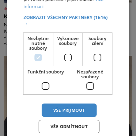
informací
iluxus.cz
Král vín začíná třetí dekádu
ZOBRAZIT VŠECHNY PARTNERY
(1616)
→
Největší český vinařský projekt Král vín ve svém již
jednadvacátém ročníku představil nejlepší domácí
vína. Ta vybírala odborná porota z celkem 1260
Nezbytně
Výkonové
Soubory
nutné
soubory
cílení
vzorků od 157 vinařů. Král vín, který se – i pře
soubory
Funkční soubory
Nezařazené
soubory
VŠE PŘIJMOUT
VŠE ODMÍTNOUT