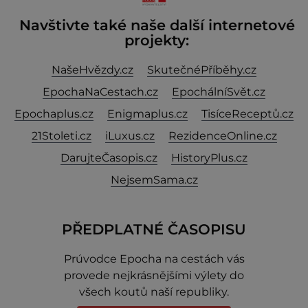
Navštivte také naše další internetové
projekty:
NašeHvězdy.cz
SkutečnéPříběhy.cz
EpochaNaCestach.cz
EpochálníSvět.cz
Epochaplus.cz
Enigmaplus.cz
TisíceReceptů.cz
21Stoleti.cz
iLuxus.cz
RezidenceOnline.cz
DarujteČasopis.cz
HistoryPlus.cz
NejsemSama.cz
PŘEDPLATNÉ ČASOPISU
Prúvodce Epocha na cestách vás
provede nejkrásnějšími výlety do
všech koutů naší republiky.