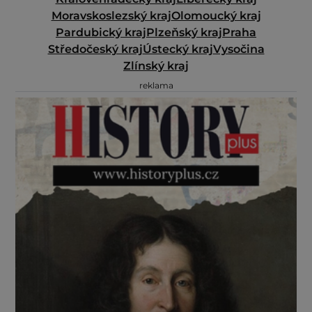
Moravskoslezský kraj
Olomoucký kraj
Pardubický kraj
Plzeňský kraj
Praha
Středočeský kraj
Ústecký kraj
Vysočina
Zlínský kraj
reklama