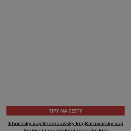
TIPY NA CESTY
Jihočeský kraj
Jihomoravský kraj
Karlovarský kraj
Královéhradecký kraj
Liberecký kraj