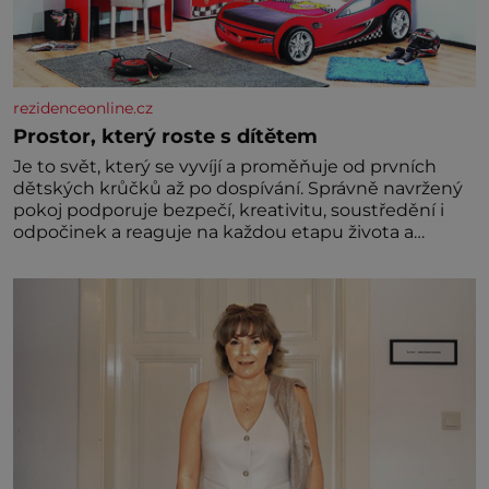
rezidenceonline.cz
Prostor, který roste s dítětem
Je to svět, který se vyvíjí a proměňuje od prvních
dětských krůčků až po dospívání. Správně navržený
pokoj podporuje bezpečí, kreativitu, soustředění i
odpočinek a reaguje na každou etapu života a
specifické potřeby dítěte. Pro nejmenší je klíčová
jednoduchost, měkkost a bezpečí, proto by pokoj
miminka měl působit především klidně a útulně.
Předškolní věk je