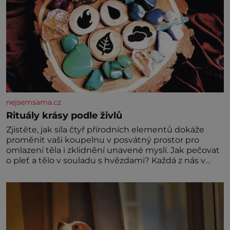
nejsemsama.cz
Rituály krásy podle živlů
Zjistěte, jak síla čtyř přírodních elementů dokáže
proměnit vaši koupelnu v posvátný prostor pro
omlazení těla i zklidnění unavené mysli. Jak pečovat
o pleť a tělo v souladu s hvězdami? Každá z nás v
sobě nese otisk vesmíru, který se projevuje nejen v
naší povaze, ale i v potřebách naší pokožky. Ohnivá
znamení Ženy narozené ve znamení Berana, Lva a
Střelce v sobě nesou žár, odvahu a neutuchající elán.
Vaše