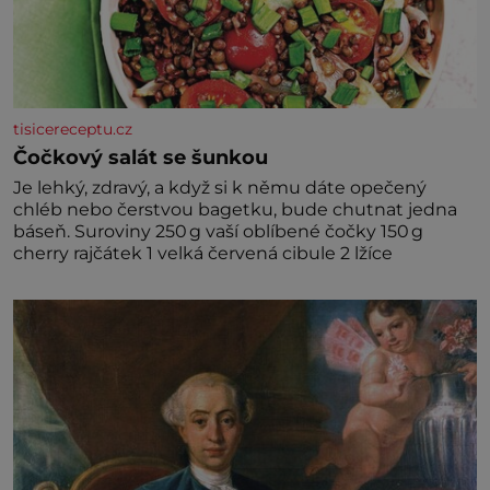
tisicereceptu.cz
Čočkový salát se šunkou
Je lehký, zdravý, a když si k němu dáte opečený
chléb nebo čerstvou bagetku, bude chutnat jedna
báseň. Suroviny 250 g vaší oblíbené čočky 150 g
cherry rajčátek 1 velká červená cibule 2 lžíce