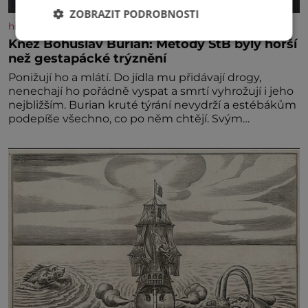
ZOBRAZIT PODROBNOSTI
historyplus.cz
Kněz Bohuslav Burian: Metody StB byly horší
než gestapácké trýznění
Ponižují ho a mlátí. Do jídla mu přidávají drogy,
nenechají ho pořádně vyspat a smrtí vyhrožují i jeho
nejbližším. Burian kruté týrání nevydrží a estébákům
podepíše všechno, co po něm chtějí. Svým
podpisem jim potvrdí také to, že na něj během
výslechů nikdo nevyvíjel fyzický ani psychický nátlak.
Syn brněnského řezníka chce být knězem a