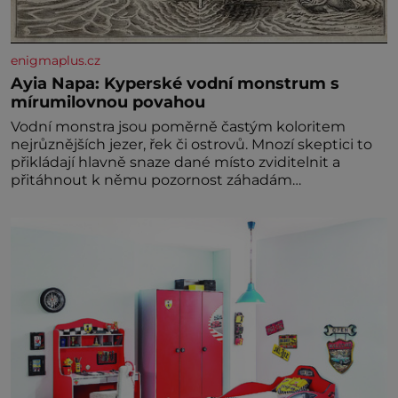
enigmaplus.cz
Ayia Napa: Kyperské vodní monstrum s
mírumilovnou povahou
Vodní monstra jsou poměrně častým koloritem
nejrůznějších jezer, řek či ostrovů. Mnozí skeptici to
přikládají hlavně snaze dané místo zviditelnit a
přitáhnout k němu pozornost záhadám
nakloněných turi