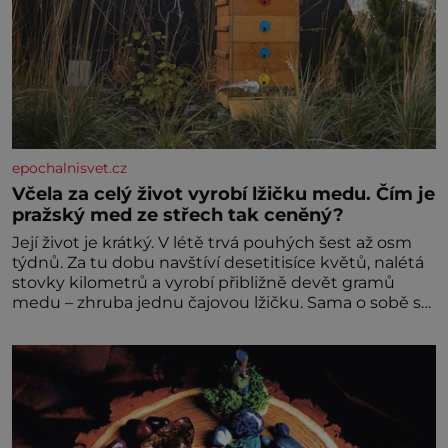
epochalnisvet.cz
Včela za celý život vyrobí lžičku medu. Čím je
pražský med ze střech tak ceněný?
Její život je krátký. V létě trvá pouhých šest až osm
týdnů. Za tu dobu navštíví desetitisíce květů, nalétá
stovky kilometrů a vyrobí přibližně devět gramů
medu – zhruba jednu čajovou lžičku. Sama o sobě se
může zdát bezvýznamná. Teprve když se spojí s
dalšími desítkami tisíc příslušnic svého včelstva,
vznikne jeden z nejdokonalejších organismů