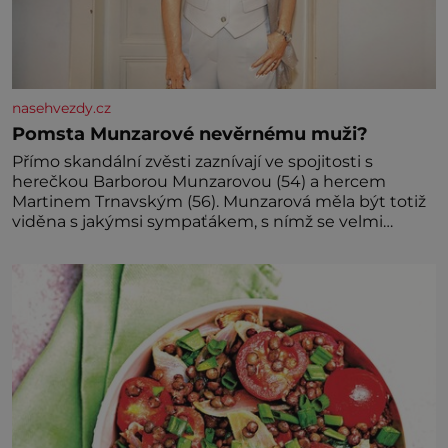
nasehvezdy.cz
Pomsta Munzarové nevěrnému muži?
Přímo skandální zvěsti zaznívají ve spojitosti s
herečkou Barborou Munzarovou (54) a hercem
Martinem Trnavským (56). Munzarová měla být totiž
viděna s jakýmsi sympaťákem, s nímž se velmi
družně, až d