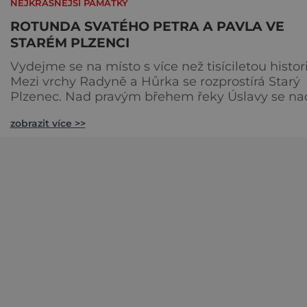
NEJKRÁSNĚJŠÍ PAMÁTKY
ROTUNDA SVATÉHO PETRA A PAVLA VE
STARÉM PLZENCI
Vydejme se na místo s více než tisíciletou histori
Mezi vrchy Radyně a Hůrka se rozprostírá Starý
Plzenec. Nad pravým břehem řeky Úslavy se nad
ním hrdě tyčí rotunda svatého Petra a Pavla, po
zobrazit více >>
některých pramenů nejstarší celistvě dochovan
církevní památka na území České republiky. Prv
zmínka o ní pochází už z roku 976. Už od 8. stole
lze podle archeologických nálezů vystopovat, že
Starý