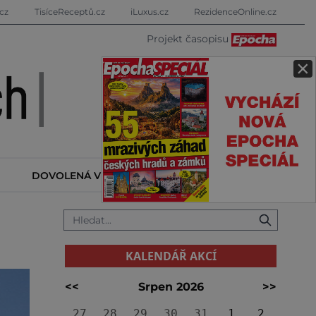
cz
TisíceReceptů.cz
iLuxus.cz
RezidenceOnline.cz
Projekt časopisu
×
DOVOLENÁ V ZAHRANIČÍ
KALENDÁŘ AKCÍ
KALENDÁŘ AKCÍ
<<
Srpen 2026
>>
27
28
29
30
31
1
2