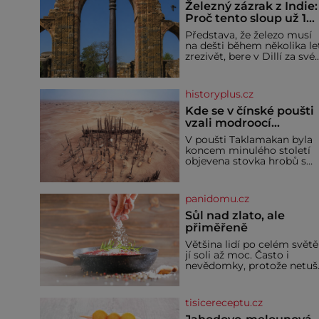
Železný zázrak z Indie:
Proč tento sloup už 1
600 let nezná rez?
Představa, že železo musí
na dešti během několika le
zrezivět, bere v Dillí za své.
Uprostřed komplexu Qutb
stojí více než sedm metrů
vysoký železný sloup, který
historyplus.cz
už přibližně 1 600 let
odolává počasí
Kde se v čínské poušti
vzali modroocí
blonďáci?
V poušti Taklamakan byla
koncem minulého století
objevena stovka hrobů s
téměř netknutými
mumiemi. Všichni mrtví
byli pohřbeni s úctou a
panidomu.cz
četnými milodary. Asi
nejvíc přitom vědce zaujal
Sůl nad zlato, ale
hrob tříměsíčního
přiměřeně
chlapečka s modrou
Většina lidí po celém světě
filcovou čapkou, z níž se
jí soli až moc. Často i
draly blonďaté vlásky. Fakt,
nevědomky, protože netuší
že jsou těla dávných lidí
jak velké množství se jí
nesmírně dobře zachovalá,
skrývá v průmyslově
přičítají odborníci zdejším
vyráběných potravinách,
klimatickým podmínkám.
tisicereceptu.cz
dokonce i těch sladkých.
Sucho, prosolené písky a
Sůl je zdravá Ale v ani ne