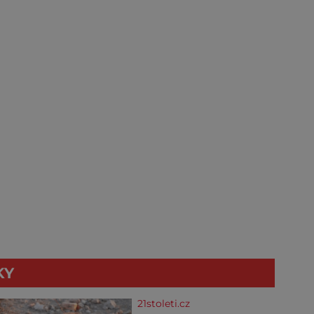
KY
21stoleti.cz