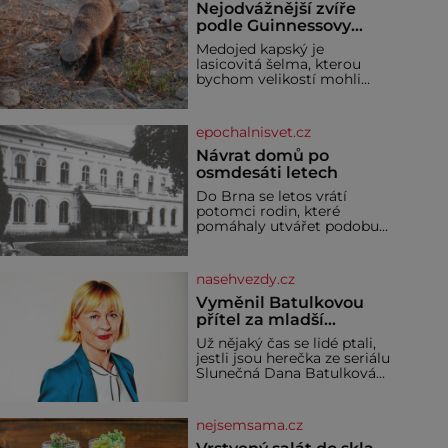
Nejodvážnější zvíře
podle Guinnessovy
knihy rekordů?
Medojed kapský je
Šelmička s pruhem na
lasicovitá šelma, kterou
hřbetě!
bychom velikostí mohli
přirovnat k českému
jezevci. Je extrémně
nebojácná, ostatně bývá
epochalnisvet.cz
označována za
nejodvážnější zvíře vůbec. V
Návrat domů po
této souvislosti je dokonc
osmdesáti letech
Do Brna se letos vrátí
potomci rodin, které
pomáhaly utvářet podobu
města, ale jejichž osudy
dramaticky přerušila druhá
světová válka. Příběhy rodů
nasehvezdy.cz
Placzek, Löw-Beer,
Fuhrmann, Kohn a Stiassni
Vyměnil Batulkovou
se stanou jednou z hlavních
přítel za mladší
dramaturgických linií
exemplář?
Už nějaký čas se lidé ptali,
festivalu židovské kultury
jestli jsou herečka ze seriálu
ŠTETL FEST 2026. Některé
Slunečná Dana Batulková
návraty nejsou jednoduché.
(68) a její partner, režisér
Místa, která si člověk
Ondřej Zajíc (56), ještě
pamatuje z rodinných
vůbec spolu. Herečka od
vyprávění, už dávno
nejsemsama.cz
sebe přítele od samého
začátku odhán