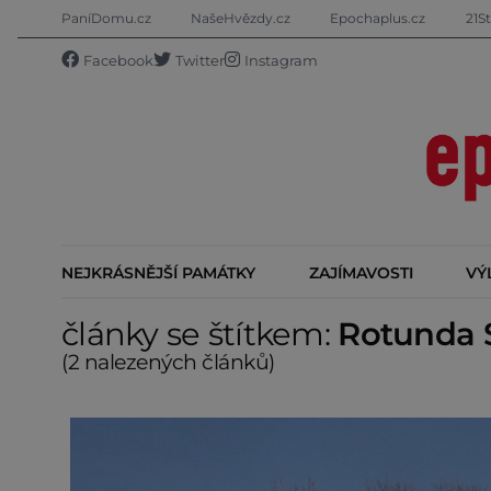
PaníDomu.cz
NašeHvězdy.cz
Epochaplus.cz
21St
Facebook
Twitter
Instagram
NEJKRÁSNĚJŠÍ PAMÁTKY
ZAJÍMAVOSTI
VÝ
články se štítkem:
Rotunda S
(2 nalezených článků)