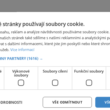
 stránky používají soubory cookie.
obsahu, reklam a analýze návštěvnosti používáme soubory cookie.
ašich stránek také sdílíme s našimi reklamními a analytickými par
 s dalšími informacemi, které jste jim poskytli nebo které shro
služeb.
Více informací
HNY PARTNERY
(1616) →
é
Výkonové
Soubory cílení
Funkční soubory
soubory
ODROBNOSTI
VŠE ODMÍTNOUT
VŠ