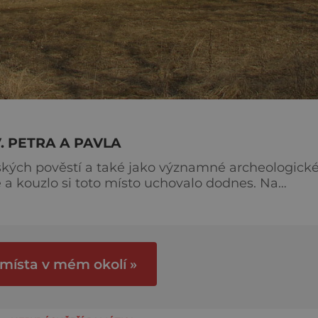
. PETRA A PAVLA
kých pověstí a také jako významné archeologick
a kouzlo si toto místo uchovalo dodnes. Na
ém dvěma potoky se vypíná k nebi kůlová hradba
tě na českém území, jež později vstupuje do dějin
é místo
 místa v mém okolí »