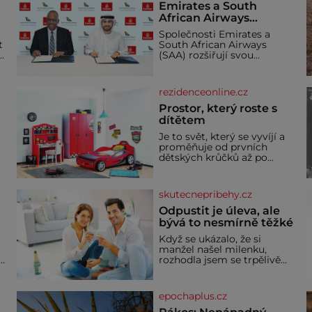
Emirates a South
African Airways
rozšiřují partnerství.
Společnosti Emirates a
Cestujícím nově
t
South African Airways
zpřístupní dalších
(SAA) rozšiřují svou
devět destinací v jižní a
dlouholetou codesharovou
spolupráci. Nová reciproční
střední Africe
dohoda zpřístupní
rezidenceonline.cz
cestujícím devět dalších
destinací v jižní a střední
Prostor, který roste s
Africe a u
dítětem
Je to svět, který se vyvíjí a
proměňuje od prvních
dětských krůčků až po
dospívání. Správně
navržený pokoj podporuje
bezpečí, kreativitu,
skutecnepribehy.cz
soustředění i odpočinek a
reaguje na každou etapu
Odpustit je úleva, ale
života a specifické potřeby
bývá to nesmírně těžké
dítěte. Pro nejmenší je
Když se ukázalo, že si
klíčová jednoduchost,
manžel našel milenku,
měkkost a bezpečí, proto
,
rozhodla jsem se trpělivě
by pokoj miminka měl
vyčkávat, přesvědčena, že
působit především klidně a
se dříve či později vrátí k
útulně. Předškolní věk je
rodině. Možná je to jedna z
epochaplus.cz
nejtěžších věcí na světě. Ale
každý, kdo s tím má nějaké