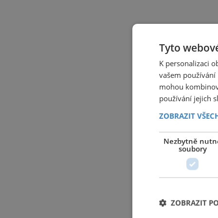
Tyto webové
K personalizaci 
vašem používání n
mohou kombinovat
používání jejich 
ZOBRAZIT VŠEC
Nezbytně nutn
soubory
ZOBRAZIT P