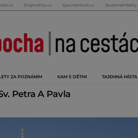
oleti.cz
EnigmaPlus.cz
EpochálníSvět.cz
SkutečnéPříběhy.
LETY ZA POZNÁNÍM
KAM S DĚTMI
TAJEMNÁ MÍSTA
v. Petra A Pavla