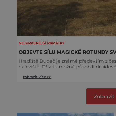
NEJKRÁSNĚJŠÍ PAMÁTKY
OBJEVTE SÍLU MAGICKÉ ROTUNDY SV
Hradiště Budeč je známé především z čes
naleziště. Dřív tu možná působili druidové 
nevelkém vršku u obce Zákolany obtékan
zobrazit více >>
ohraničující možná první slovanské hradiš
jako knížecí sídlo Budeč – dnešní památn
Zobrazit