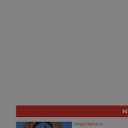
N
enigmaplus.cz