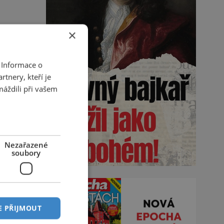
×
 Informace o
tnery, kteří je
máždili při vašem
Nezařazené
soubory
E PŘIJMOUT