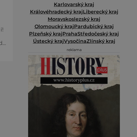
Karlovarský kraj
Královéhradecký kraj
Liberecký kraj
Moravskoslezský kraj
Olomoucký kraj
Pardubický kraj
í!
Plzeňský kraj
Praha
Středočeský kraj
Ústecký kraj
Vysočina
Zlínský kraj
dle
reklama
á
ní
tí