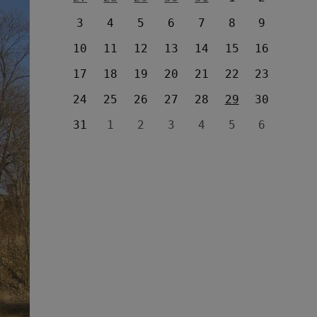
3
4
5
6
7
8
9
10
11
12
13
14
15
16
17
18
19
20
21
22
23
24
25
26
27
28
29
30
31
1
2
3
4
5
6