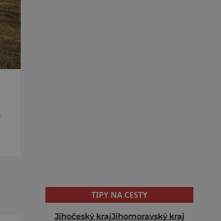
é
,
TIPY NA CESTY
Jihočeský kraj
Jihomoravský kraj