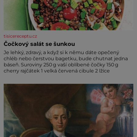
tisicereceptu.cz
Čočkový salát se šunkou
Je lehký, zdravý, a když si k němu dáte opečený
chléb nebo čerstvou bagetku, bude chutnat jedna
báseň. Suroviny 250 g vaší oblíbené čočky 150 g
cherry rajčátek 1 velká červená cibule 2 lžíce