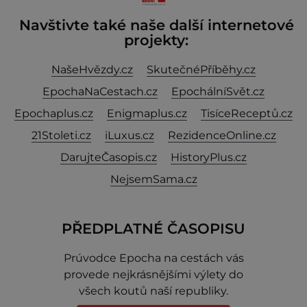
Navštivte také naše další internetové
projekty:
NašeHvězdy.cz
SkutečnéPříběhy.cz
EpochaNaCestach.cz
EpochálníSvět.cz
Epochaplus.cz
Enigmaplus.cz
TisíceReceptů.cz
21Stoleti.cz
iLuxus.cz
RezidenceOnline.cz
DarujteČasopis.cz
HistoryPlus.cz
NejsemSama.cz
PŘEDPLATNÉ ČASOPISU
Prúvodce Epocha na cestách vás
provede nejkrásnějšími výlety do
všech koutů naší republiky.