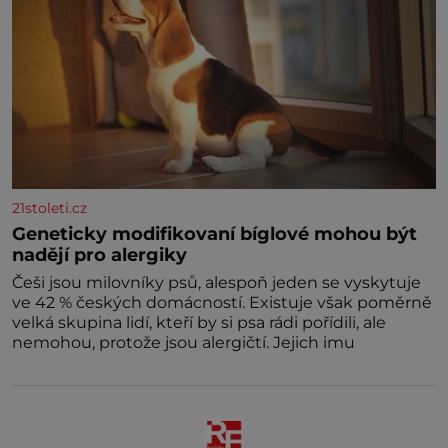
21stoleti.cz
Geneticky modifikovaní bíglové mohou být
nadějí pro alergiky
Češi jsou milovníky psů, alespoň jeden se vyskytuje
ve 42 % českých domácností. Existuje však poměrně
velká skupina lidí, kteří by si psa rádi pořídili, ale
nemohou, protože jsou alergičtí. Jejich imu