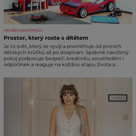
rezidenceonline.cz
Prostor, který roste s dítětem
Je to svět, který se vyvíjí a proměňuje od prvních
dětských krůčků až po dospívání. Správně navržený
pokoj podporuje bezpečí, kreativitu, soustředění i
odpočinek a reaguje na každou etapu života a
specifické potřeby dítěte. Pro nejmenší je klíčová
jednoduchost, měkkost a bezpečí, proto by pokoj
miminka měl působit především klidně a útulně.
Předškolní věk je