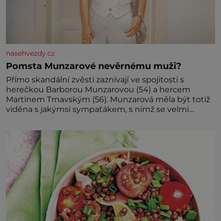
nasehvezdy.cz
Pomsta Munzarové nevěrnému muži?
Přímo skandální zvěsti zaznívají ve spojitosti s
herečkou Barborou Munzarovou (54) a hercem
Martinem Trnavským (56). Munzarová měla být totiž
viděna s jakýmsi sympaťákem, s nímž se velmi
družně, až d