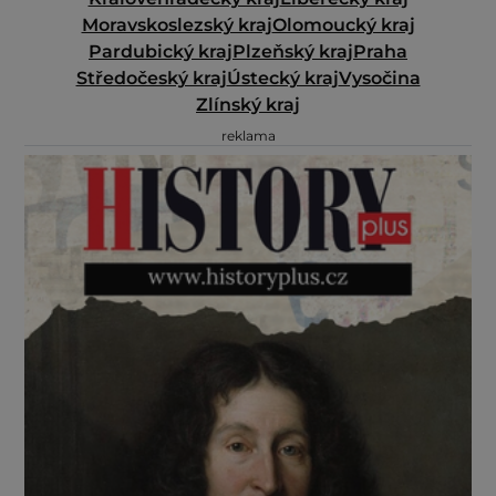
Moravskoslezský kraj
Olomoucký kraj
Pardubický kraj
Plzeňský kraj
Praha
Středočeský kraj
Ústecký kraj
Vysočina
Zlínský kraj
reklama