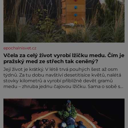
epochalnisvet.cz
Včela za celý život vyrobí lžičku medu. Čím je
pražský med ze střech tak ceněný?
Její život je krátký. V létě trvá pouhých šest až osm
týdnů. Za tu dobu navštíví desetitisíce květů, nalétá
stovky kilometrů a vyrobí přibližně devět gramů
medu – zhruba jednu čajovou lžičku. Sama o sobě se
může zdát bezvýznamná. Teprve když se spojí s
dalšími desítkami tisíc příslušnic svého včelstva,
vznikne jeden z nejdokonalejších organismů