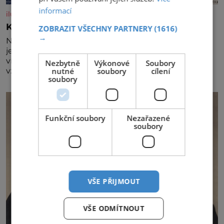
informací
iluxus.cz
Král vín začíná třetí dekádu
ZOBRAZIT VŠECHNY PARTNERY
(1616)
→
Největší český vinařský projekt Král vín ve svém již
jednadvacátém ročníku představil nejlepší domácí
vína. Ta vybírala odborná porota z celkem 1260
Nezbytně
Výkonové
Soubory
nutné
soubory
cílení
vzorků od 157 vinařů. Král vín, který se – i pře
soubory
Funkční soubory
Nezařazené
soubory
VŠE PŘIJMOUT
VŠE ODMÍTNOUT