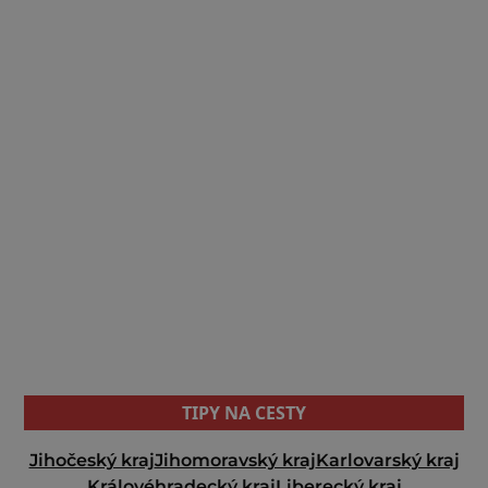
TIPY NA CESTY
Jihočeský kraj
Jihomoravský kraj
Karlovarský kraj
Královéhradecký kraj
Liberecký kraj