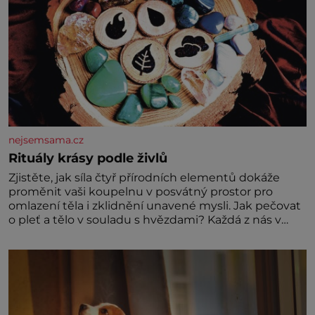
nejsemsama.cz
Rituály krásy podle živlů
Zjistěte, jak síla čtyř přírodních elementů dokáže
proměnit vaši koupelnu v posvátný prostor pro
omlazení těla i zklidnění unavené mysli. Jak pečovat
o pleť a tělo v souladu s hvězdami? Každá z nás v
sobě nese otisk vesmíru, který se projevuje nejen v
naší povaze, ale i v potřebách naší pokožky. Ohnivá
znamení Ženy narozené ve znamení Berana, Lva a
Střelce v sobě nesou žár, odvahu a neutuchající elán.
Vaše