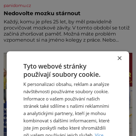
panidomu.cz
Nedovolte mozku stárnout
Každý, komu je přes 25 let, by měl pravidelně
procvičovat mozkové závity. V tomto období se totiž
začíná zhoršovat paměť. Možná máte problém
vzpomenout si na jméno kolegy z práce. Nebo
marně v paměti lovíte název knížky, kterou jste
nedávno přečetli. Je to opravdu tak, s věkem jako
×
kdyby se paměť rozhodla stávkovat. Cvičte
Tyto webové stránky
používají soubory cookie.
K personalizaci obsahu, reklam a analýze
návštěvnosti používáme soubory cookie.
Informace o vašem používání našich
stránek také sdílíme s našimi reklamními
a analytickými partnery, kteří je mohou
kombinovat s dalšími informacemi, které
jste jim poskytli nebo které shromáždili
při vašem používání jejich služeb.
Více