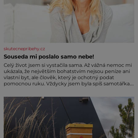
skutecnepribehy.cz
Souseda mi poslalo samo nebe!
Celý život jsem si vystačila sama. Až vážná nemoc mi
ukázala, že největším bohatstvím nejsou peníze ani
vlastní byt, ale člověk, který je ochotný podat
pomocnou ruku. Vždycky jsem byla spíš samotářka.
Nepotřebovala jsem kolem sebe partu kamarádek
ani partnera. Stačily mi knihy, práce a hlavně klid.
Hned po studiích jsem odešla z rodného města,