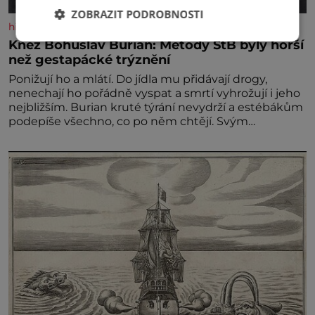
ZOBRAZIT PODROBNOSTI
historyplus.cz
Kněz Bohuslav Burian: Metody StB byly horší
než gestapácké trýznění
Ponižují ho a mlátí. Do jídla mu přidávají drogy,
nenechají ho pořádně vyspat a smrtí vyhrožují i jeho
nejbližším. Burian kruté týrání nevydrží a estébákům
podepíše všechno, co po něm chtějí. Svým
podpisem jim potvrdí také to, že na něj během
výslechů nikdo nevyvíjel fyzický ani psychický nátlak.
Syn brněnského řezníka chce být knězem a