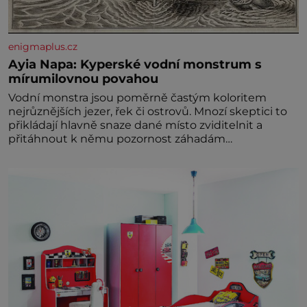
enigmaplus.cz
Ayia Napa: Kyperské vodní monstrum s
mírumilovnou povahou
Vodní monstra jsou poměrně častým koloritem
nejrůznějších jezer, řek či ostrovů. Mnozí skeptici to
přikládají hlavně snaze dané místo zviditelnit a
přitáhnout k němu pozornost záhadám
nakloněných turi