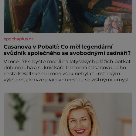
epochaplus.cz
Casanova v Pobaltí: Co měl legendární
svůdník společného se svobodnými zednáři?
V roce 1764 byste mohli na lotyšských plážích potkat
dobrodruha a sukničkáře Giacoma Casanovu. Jeho
cesta k Baltskému moři však nebyla turistickým
výletem, ale ryze pracovní cestou se zištnými úmysly.
Jaký cíl Casanova sledoval, když se například
procházel uličkami lotyšské Rigy? Casanova v Pobaltí
kontaktoval tamní zednářské lóže. Nebyl v této
oblasti žádným nováčkem, protože do zednářské