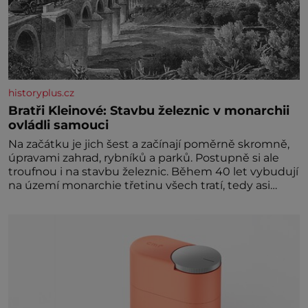
historyplus.cz
Bratři Kleinové: Stavbu železnic v monarchii
ovládli samouci
Na začátku je jich šest a začínají poměrně skromně,
úpravami zahrad, rybníků a parků. Postupně si ale
troufnou i na stavbu železnic. Během 40 let vybudují
na území monarchie třetinu všech tratí, tedy asi
3500 kilometrů! Ohromně na tom zbohatnou…
Podnikavého ducha zdědí bratři Kleinové po otci
Johannovi (1756–1835), který má malý statek na
Jesenicku