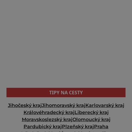
TIPY NA CESTY
Jihočeský kraj
Jihomoravský kraj
Karlovarský kraj
Královéhradecký kraj
Liberecký kraj
Moravskoslezský kraj
Olomoucký kraj
Pardubický kraj
Plzeňský kraj
Praha