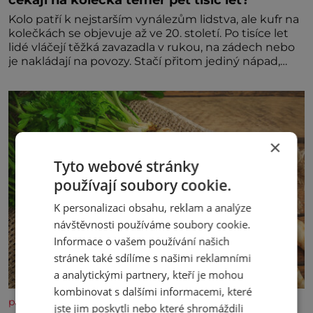
Kolo patří k nejstarším vynálezům lidstva, ale kufr na
kolečkách se objevuje až ve 20. století. Po tisíce let
lidé vláčejí těžká zavazadla v rukou, na zádech nebo
je nakládají na povozy. Stačí přitom jediný nápad,
připevnit ke kufru kolečka. Jenže právě ten nikdo
dlouho nedostane. Až jednou se na letišti ozve věta,
která změní
×
Tyto webové stránky
používají soubory cookie.
K personalizaci obsahu, reklam a analýze
návštěvnosti používáme soubory cookie.
Informace o vašem používání našich
stránek také sdílíme s našimi reklamními
a analytickými partnery, kteří je mohou
kombinovat s dalšími informacemi, které
panidomu.cz
jste jim poskytli nebo které shromáždili