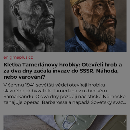
enigmaplus.cz
Kletba Tamerlánovy hrobky: Otevřeli hrob a
za dva dny začala invaze do SSSR. Náhoda,
nebo varování?
V červnu 1941 sovětští vědci otevírají hrobku
slavného dobyvatele Tamerlána v uzbeckém
Samarkandu. O dva dny později nacistické Německo
zahajuje operaci Barbarossa a napadá Sovětský svaz.
Shoda dat je