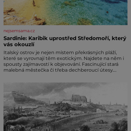
nejsemsama.cz
Sardinie: Karibik uprostřed Středomoří, který
vás okouzlí
Italský ostrov je nejen místem překrásných pláží,
které se vyrovnají těm exotickým. Najdete na něm i
spousty zajímavostí k objevování. Fascinující stará
malebná městečka či třeba dechberoucí útesy.
Druhý největší italský ostrov o velikosti přibližně
jedné třetiny České republiky vás ohromí nejen
svými plážemi s bílým pískem jako v Karibiku, ale i
divokou krajinou, také bohatou historií i
luxusem.Zjistěte,