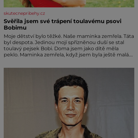
skutecnepribehy.cz
Svěřila jsem své trápení toulavému psovi
Bobimu
Moje dětství bylo těžké. Naše maminka zemřela. Táta
byl despota. Jedinou mojí spřízněnou duší se stal
toulavý pejsek Bobi. Doma jsem jako dítě měla
peklo. Maminka zemřela, když jsem byla ještě malá.
Otec hodně pil a často dokázal propít skoro celou
výplatu. Čtyři roky jsem chodila do školy u nás na
vesnici. Měli mě tam rádi, protože