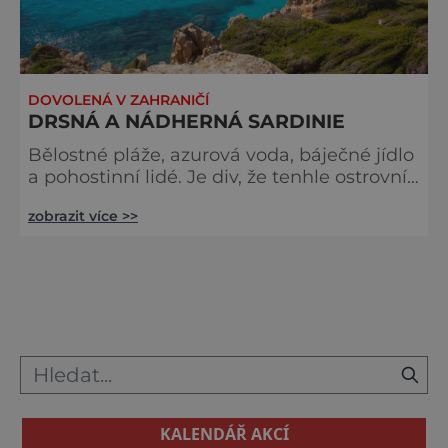
DOVOLENÁ V ZAHRANIČÍ
DRSNÁ A NÁDHERNÁ SARDINIE
Bělostné pláže, azurová voda, báječné jídlo
a pohostinní lidé. Je div, že tenhle ostrovní
ráj ve Středozemním moři neobjevil
zobrazit více >>
masový turistický průmysl. A až budeme
moci opět cestovat bez omezení, Sardinie
by měla být ve vašem hledáčku. Sardinie je
nejkrásnější na jaře nebo na podzim.
V dubnu, květnu, červnu a září se tu teploty
pohybují kolem 20-25 stupňů a ubytování
je tu daleko levnější než v s
KALENDÁŘ AKCÍ