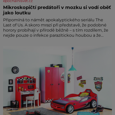
epochalnisvet.cz
Mikroskopičtí predátoři v mozku si vodí oběť
jako loutku
Připomíná to námět apokalyptického seriálu The
Last of Us. A skoro mrazí při představě, že podobné
horory probíhají v přírodě běžně – s tím rozdílem, že
nejde pouze o infekce parazitickou houbou a že
predátor dokáže ovládat jen vývojově nesrovnatelně
jednodušší živočichy, než je člověk. Najít skutečné
zombie není nic nemožného ani v naší přírodě.