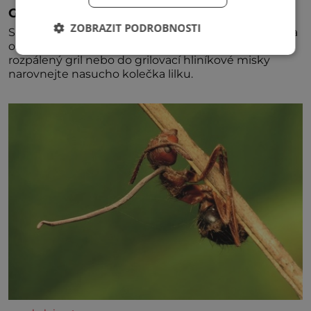
Grilovaný lilek s česnekem
ZOBRAZIT PODROBNOSTI
Suroviny na 4 porce 1 lilek 3 stroužky česneku snítka
oregana 100 ml olivového oleje sůl Postup Na mírně
rozpálený gril nebo do grilovací hliníkové misky
narovnejte nasucho kolečka lilku.