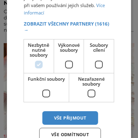
Nezapomínejte na petržel
při vašem používání jejich služeb.
Více
Obsahuje totiž spoustu zdraví prospěšných látek, a
informací
dokonce je považována za tuzemskou
ZOBRAZIT VŠECHNY PARTNERY
(1616)
superpotravinu. Zázrak plný vitaminů V petrželi
→
najdete vitaminy B1, B2, B3, B6, provitamin A, vitamin
E a velké množství vitamínu C (nejvíce ho má nať,
dokonce třikrát více než pomeranč, v kořeni je také,
Nezbytně
Výkonové
Soubory
ale je ho desetkrát méně), a kyselinu listovou. Ale
nutné
soubory
cílení
soubory
Funkční soubory
Nezařazené
soubory
VŠE PŘIJMOUT
VŠE ODMÍTNOUT
tisicereceptu.cz