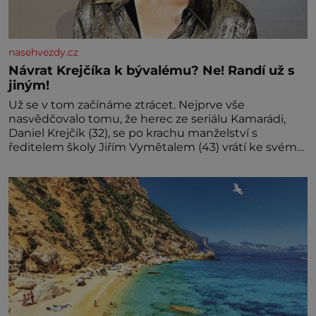
nasehvezdy.cz
Návrat Krejčíka k bývalému? Ne! Randí už s
jiným!
Už se v tom začínáme ztrácet. Nejprve vše
nasvědčovalo tomu, že herec ze seriálu Kamarádi,
Daniel Krejčík (32), se po krachu manželství s
ředitelem školy Jiřím Vymětalem (43) vrátí ke svému
bývalému p