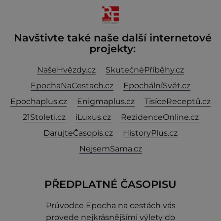
Navštivte také naše další internetové
projekty:
NašeHvězdy.cz
SkutečnéPříběhy.cz
EpochaNaCestach.cz
EpochálníSvět.cz
Epochaplus.cz
Enigmaplus.cz
TisíceReceptů.cz
21Stoleti.cz
iLuxus.cz
RezidenceOnline.cz
DarujteČasopis.cz
HistoryPlus.cz
NejsemSama.cz
PŘEDPLATNÉ ČASOPISU
Prúvodce Epocha na cestách vás
provede nejkrásnějšími výlety do