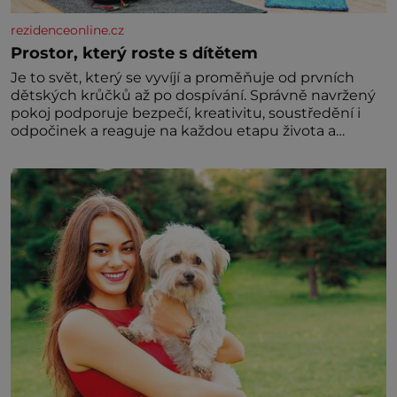
rezidenceonline.cz
Prostor, který roste s dítětem
Je to svět, který se vyvíjí a proměňuje od prvních
dětských krůčků až po dospívání. Správně navržený
pokoj podporuje bezpečí, kreativitu, soustředění i
odpočinek a reaguje na každou etapu života a
specifické potřeby dítěte. Pro nejmenší je klíčová
jednoduchost, měkkost a bezpečí, proto by pokoj
miminka měl působit především klidně a útulně.
Předškolní věk je