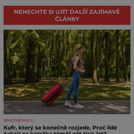
NENECHTE SI UJÍT DALŠÍ ZAJÍMAVÉ
ČLÁNKY
epochaplus.cz
Kufr, který se konečně rozjede. Proč lidé
čekají na kolečka téměř pět tisíc let?