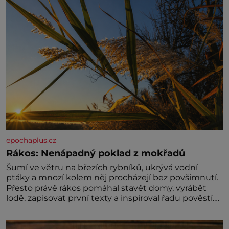
epochaplus.cz
Rákos: Nenápadný poklad z mokřadů
Šumí ve větru na březích rybníků, ukrývá vodní
ptáky a mnozí kolem něj procházejí bez povšimnutí.
Přesto právě rákos pomáhal stavět domy, vyrábět
lodě, zapisovat první texty a inspiroval řadu pověstí.
Tato skromná, ale užitečná rostlina provází člověka
už tisíce let. Většina lidí vnímá rákos jen jako
obyčejnou kulisu letního koupání. Stačí se však