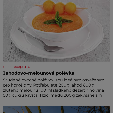
tisicereceptu.cz
Jahodovo-melounová polévka
Studené ovocné polévky jsou ideálním osvěžením
pro horké dny. Potřebujete 200 g jahod 600 g
žlutého melounu 100 ml sladkého dezertního vína
50 g cukru krystal 1 lžíci medu 200 g zakysané sm