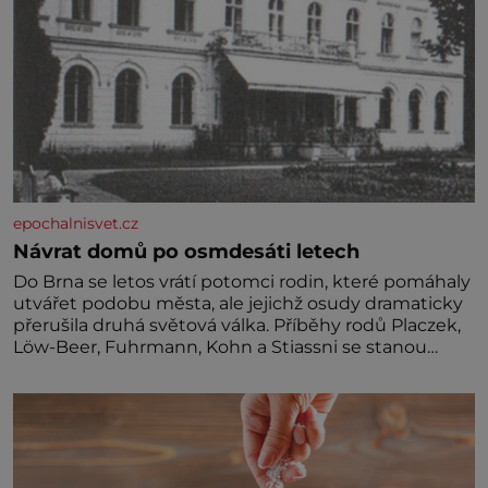
epochalnisvet.cz
Návrat domů po osmdesáti letech
Do Brna se letos vrátí potomci rodin, které pomáhaly
utvářet podobu města, ale jejichž osudy dramaticky
přerušila druhá světová válka. Příběhy rodů Placzek,
Löw-Beer, Fuhrmann, Kohn a Stiassni se stanou
jednou z hlavních dramaturgických linií festivalu
židovské kultury ŠTETL FEST 2026. Některé návraty
nejsou jednoduché. Místa, která si člověk pamatuje z
rodinných vyprávění, už dávno