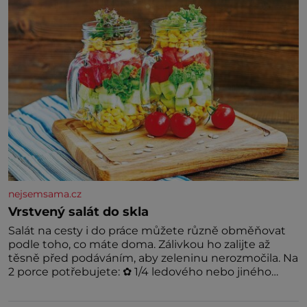
podívat
nejsemsama.cz
Vrstvený salát do skla
Salát na cesty i do práce můžete různě obměňovat
podle toho, co máte doma. Zálivkou ho zalijte až
těsně před podáváním, aby zeleninu nerozmočila. Na
2 porce potřebujete: ✿ 1/4 ledového nebo jiného
salátu (římský salát, polníček…) ✿ 1 malá konzerva
kukuřice ✿ ½ okurky ✿ 2 rajčata Zálivka: ✿ 4 lžíce