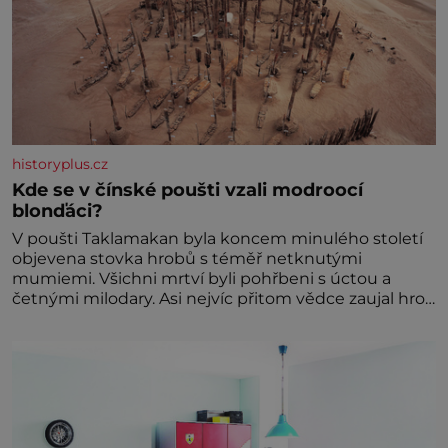
historyplus.cz
Kde se v čínské poušti vzali modroocí
blonďáci?
V poušti Taklamakan byla koncem minulého století
objevena stovka hrobů s téměř netknutými
mumiemi. Všichni mrtví byli pohřbeni s úctou a
četnými milodary. Asi nejvíc přitom vědce zaujal hrob
tříměsíčního chlapečka s modrou filcovou čapkou, z
níž se draly blonďaté vlásky. Fakt, že jsou těla
dávných lidí nesmírně dobře zachovalá, přičítají
odborníci zdejším klimatickým podmínkám. Sucho,
prosolené písky a extrémně