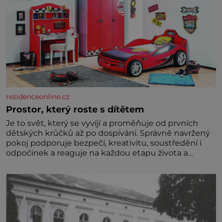
rezidenceonline.cz
Prostor, který roste s dítětem
Je to svět, který se vyvíjí a proměňuje od prvních
dětských krůčků až po dospívání. Správně navržený
pokoj podporuje bezpečí, kreativitu, soustředění i
odpočinek a reaguje na každou etapu života a
specifické potřeby dítěte. Pro nejmenší je klíčová
jednoduchost, měkkost a bezpečí, proto by pokoj
miminka měl působit především klidně a útulně.
Předškolní věk je