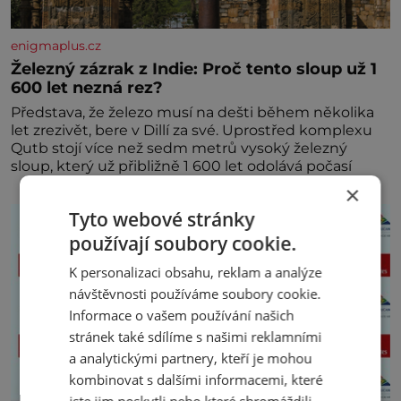
enigmaplus.cz
Železný zázrak z Indie: Proč tento sloup už 1
600 let nezná rez?
Představa, že železo musí na dešti během několika
let zrezivět, bere v Dillí za své. Uprostřed komplexu
Qutb stojí více než sedm metrů vysoký železný
sloup, který už přibližně 1 600 let odolává počasí
×
Tyto webové stránky
používají soubory cookie.
K personalizaci obsahu, reklam a analýze
návštěvnosti používáme soubory cookie.
Informace o vašem používání našich
stránek také sdílíme s našimi reklamními
a analytickými partnery, kteří je mohou
kombinovat s dalšími informacemi, které