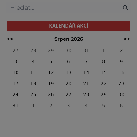
Klemperka Nejznámějším místem údolí je
zčásti umělá –
KALENDÁŘ AKCÍ
<<
Srpen 2026
>>
27
28
29
30
31
1
2
3
4
5
6
7
8
9
10
11
12
13
14
15
16
17
18
19
20
21
22
23
24
25
26
27
28
29
30
31
1
2
3
4
5
6