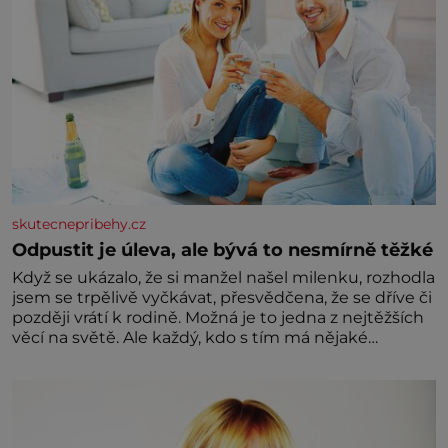
skutecnepribehy.cz
Odpustit je úleva, ale bývá to nesmírně těžké
Když se ukázalo, že si manžel našel milenku, rozhodla
jsem se trpělivě vyčkávat, přesvědčena, že se dříve či
později vrátí k rodině. Možná je to jedna z nejtěžších
věcí na světě. Ale každý, kdo s tím má nějaké
zkušenosti, se zapřísahá, že pokud odpustíte,
znatelně se vám uleví. Když se ke mně doneslo, že si
manžel pořídil milenku,