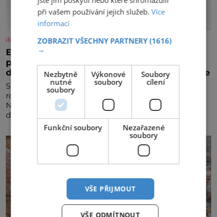
jste jim poskytli nebo které shromáždili
při vašem používání jejich služeb.
Více
informací
iluxus.cz
ZOBRAZIT VŠECHNY PARTNERY
(1616)
→
Emirates a South African Airways rozšiřují
partnerství. Cestujícím nově zpřístupní
dalších devět destinací v jižní a střední Africe
Nezbytně
Výkonové
Soubory
nutné
soubory
cílení
Společnosti Emirates a South African Airways (SAA)
soubory
rozšiřují svou dlouholetou codesharovou spolupráci.
Nová reciproční dohoda zpřístupní cestujícím devět
dalších destinací v jižní a střední Africe a u
Funkční soubory
Nezařazené
soubory
VŠE PŘIJMOUT
VŠE ODMÍTNOUT