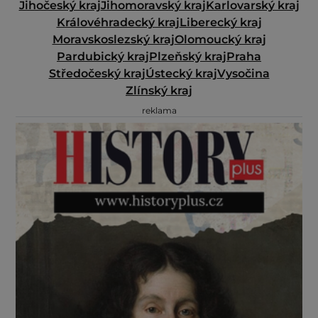
Jihočeský kraj
Jihomoravský kraj
Karlovarský kraj
Královéhradecký kraj
Liberecký kraj
Moravskoslezský kraj
Olomoucký kraj
Pardubický kraj
Plzeňský kraj
Praha
Středočeský kraj
Ústecký kraj
Vysočina
Zlínský kraj
reklama