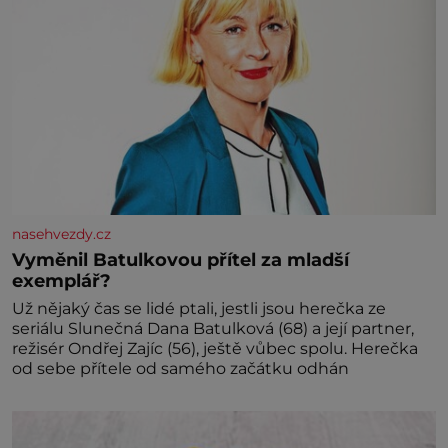
nasehvezdy.cz
Vyměnil Batulkovou přítel za mladší
exemplář?
Už nějaký čas se lidé ptali, jestli jsou herečka ze
seriálu Slunečná Dana Batulková (68) a její partner,
režisér Ondřej Zajíc (56), ještě vůbec spolu. Herečka
od sebe přítele od samého začátku odhán