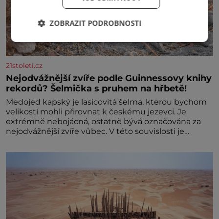
ZOBRAZIT PODROBNOSTI
21stoleti.cz
Nejodvážnější zvíře podle Guinnessovy knihy
rekordů? Šelmička s pruhem na hřbetě!
Medojed kapský je lasicovitá šelma, kterou bychom
velikostí mohli přirovnat k českému jezevci. Je
extrémně nebojácná, ostatně bývá označována za
nejodvážnější zvíře vůbec. V této souvislosti je
dokonc