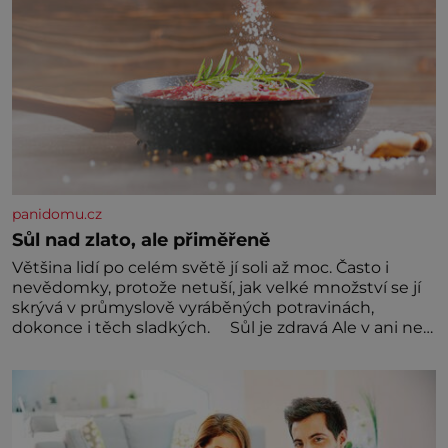
panidomu.cz
Sůl nad zlato, ale přiměřeně
Většina lidí po celém světě jí soli až moc. Často i
nevědomky, protože netuší, jak velké množství se jí
skrývá v průmyslově vyráběných potravinách,
dokonce i těch sladkých. Sůl je zdravá Ale v ani ne
třetinovém množství, než je pro většinu populace
běžné. Její základní složky– sodík a chlór – jsou
zásadní pro správné hospodaření