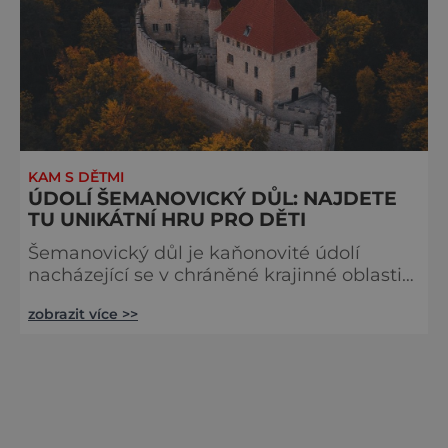
KAM S DĚTMI
ÚDOLÍ ŠEMANOVICKÝ DŮL: NAJDETE
TU UNIKÁTNÍ HRU PRO DĚTI
Šemanovický důl je kaňonovité údolí
nacházející se v chráněné krajinné oblasti
Kokořínsko nedaleko slavného hradu
zobrazit více >>
Kokořín, dominanty oblasti. Údolí je
vroubené pískovcovými skalami
rozmanitých tvarů, v nichž jsou vytesány
nyní prázdné skalní byty. S celou oblastí je
možné seznámit se prostřednictvím hry
určené primárně dětem. Jeskyně