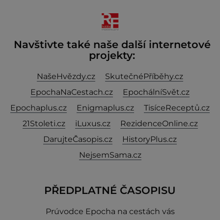
olivového oleje ✿ 1 lžíci citronové šťávy ✿ ½ stroužku
Navštivte také naše další internetové
projekty:
NašeHvězdy.cz
SkutečnéPříběhy.cz
EpochaNaCestach.cz
EpochálníSvět.cz
Epochaplus.cz
Enigmaplus.cz
TisíceReceptů.cz
21Stoleti.cz
iLuxus.cz
RezidenceOnline.cz
DarujteČasopis.cz
HistoryPlus.cz
NejsemSama.cz
PŘEDPLATNÉ ČASOPISU
Prúvodce Epocha na cestách vás