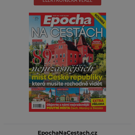
ELEKTRONICKÁ VERZE
EpochaNaCestach.cz