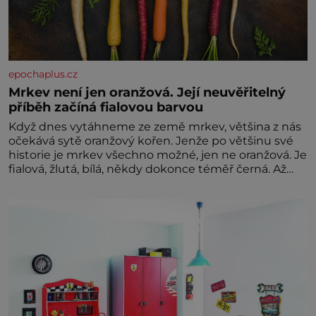
epochaplus.cz
Mrkev není jen oranžová. Její neuvěřitelný
příběh začíná fialovou barvou
Když dnes vytáhneme ze země mrkev, většina z nás
očekává sytě oranžový kořen. Jenže po většinu své
historie je mrkev všechno možné, jen ne oranžová. Je
fialová, žlutá, bílá, někdy dokonce téměř černá. Až
díky stovkám let pečlivého šlechtění se z ní stává
zelenina, bez které si českou zahradu ani
nedokážeme představit. Její příběh je