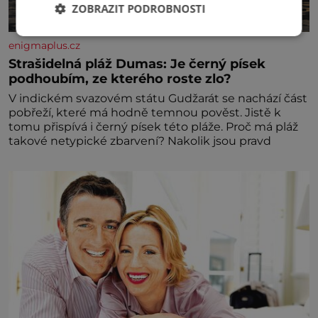
ZOBRAZIT PODROBNOSTI
enigmaplus.cz
Strašidelná pláž Dumas: Je černý písek
podhoubím, ze kterého roste zlo?
V indickém svazovém státu Gudžarát se nachází část
pobřeží, které má hodně temnou pověst. Jistě k
tomu přispívá i černý písek této pláže. Proč má pláž
takové netypické zbarvení? Nakolik jsou pravd