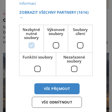
informací
ZOBRAZIT VŠECHNY PARTNERY
(1616)
nasehvezdy.cz
→
Osamělá herečka Syslová všechno vzdala?
Nedávno se povídalo, že má Dana Syslová (80)
Nezbytně
Výkonové
Soubory
blízkého přítele, který je jí oporou. Ale je to ještě
nutné
soubory
cílení
vůbec pravda? V posledních dnech čím dál častěji
soubory
mluví o svém odchodu. Dohnala ji snad samota? Půs
Funkční soubory
Nezařazené
soubory
VŠE PŘIJMOUT
VŠE ODMÍTNOUT