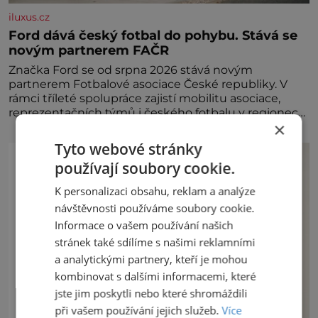
iluxus.cz
Ford dává český fotbal do pohybu. Stává se
novým partnerem FAČR
Značka Ford se od srpna 2026 stává novým
partnerem Fotbalové asociace České republiky. V
rámci tříleté spolupráce zajistí mobilitu asociace,
reprezentačních týmů i českého fotbalu v regionech.
×
Partner
Tyto webové stránky
používají soubory cookie.
K personalizaci obsahu, reklam a analýze
návštěvnosti používáme soubory cookie.
Informace o vašem používání našich
stránek také sdílíme s našimi reklamními
a analytickými partnery, kteří je mohou
kombinovat s dalšími informacemi, které
jste jim poskytli nebo které shromáždili
při vašem používání jejich služeb.
Více