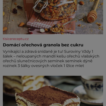
tisicereceptu.cz
Domácí ořechová granola bez cukru
Vynikající a zdravá snídaně je tu! Suroviny Vždy 1
šálek – neloupaných mandlí kešu ořechů vlašských
ořechů slunečnicových semínek semínek dýně
rozinek 3 šálky ovesných vloček 1 lžíce mlet