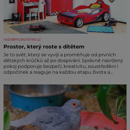
rezidenceonline.cz
Prostor, který roste s dítětem
Je to svět, který se vyvíjí a proměňuje od prvních
dětských krůčků až po dospívání. Správně navržený
pokoj podporuje bezpečí, kreativitu, soustředění i
odpočinek a reaguje na každou etapu života a
specifické potřeby dítěte. Pro nejmenší je klíčová
jednoduchost, měkkost a bezpečí, proto by pokoj
miminka měl působit především klidně a útulně.
Předškolní věk je