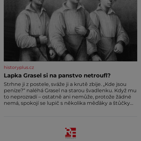
historyplus.cz
Lapka Grasel si na panstvo netroufl?
Strhne ji z postele, sváže ji a krutě zbije. „Kde jsou
peníze?“ naléhá Grasel na starou švadlenku. Když mu
to neprozradí – ostatně ani nemůže, protože žádné
nemá, spokojí se lupič s několika měďáky a štůčky
látky. Zraněná žena pár dní nato umírá. Je to muž
nebývale krutý. Jeho činy budí hrůzu ještě dlouho po
jeho smrti