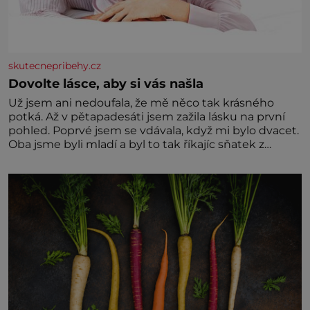
skutecnepribehy.cz
Dovolte lásce, aby si vás našla
Už jsem ani nedoufala, že mě něco tak krásného
potká. Až v pětapadesáti jsem zažila lásku na první
pohled. Poprvé jsem se vdávala, když mi bylo dvacet.
Oba jsme byli mladí a byl to tak říkajíc sňatek z
rozumu. Rodiče nás dali dohromady, Toník byl dobře
zaopatřený mladý muž. Manželství nám oběma moc
nesvědčilo, brzy jsme zjistili, že