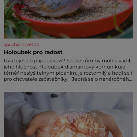
epochalnisvet.cz
Holoubek pro radost
Uvažujete o papouškovi? Sousedům by mohla vadit
jeho hlučnost. Holoubek diamantový komunikuje
téměř neslyšitelným pípáním, je roztomilý a hodí se i
pro chovatele začátečníky. Jedná se o nenáročného
klidného ptáčka, který většinu dne jen posedává.
Hodně času tráví na zemi, kde sbírá zbytky semínek
Jeho domovinou je prakticky celá Austrálie s
výjimkou pobřežní oblasti.