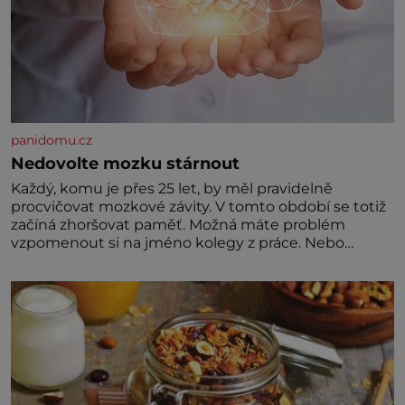
panidomu.cz
Nedovolte mozku stárnout
Každý, komu je přes 25 let, by měl pravidelně
procvičovat mozkové závity. V tomto období se totiž
začíná zhoršovat paměť. Možná máte problém
vzpomenout si na jméno kolegy z práce. Nebo
marně v paměti lovíte název knížky, kterou jste
nedávno přečetli. Je to opravdu tak, s věkem jako
kdyby se paměť rozhodla stávkovat. Cvičte