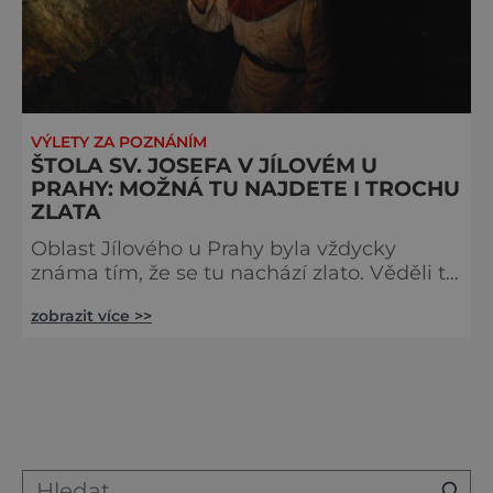
VÝLETY ZA POZNÁNÍM
ŠTOLA SV. JOSEFA V JÍLOVÉM U
PRAHY: MOŽNÁ TU NAJDETE I TROCHU
ZLATA
Oblast Jílového u Prahy byla vždycky
známa tím, že se tu nachází zlato. Věděli to
už ve 14. století, když tu otevřeli důl sv.
zobrazit více >>
Josefa. Štolu pak najdeme zakreslenou i na
důlních plánech z roku 1730, i když nikde
se nedočteme o tom, kolik zlata tu naši
předkové vlastně nakutali. Víme jen to, že
vytěženou zlatou rudu dopravovali pomocí
povozů na pravý břeh Sázavy, kde stály
rudné mlýny a kde se tak