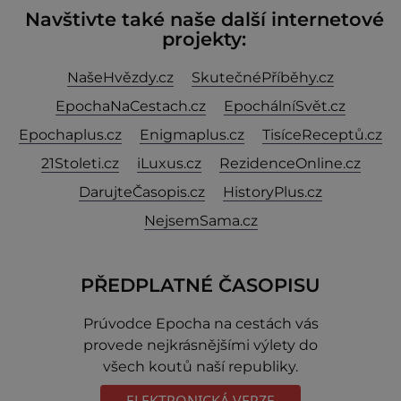
Navštivte také naše další internetové
projekty:
NašeHvězdy.cz
SkutečnéPříběhy.cz
EpochaNaCestach.cz
EpochálníSvět.cz
Epochaplus.cz
Enigmaplus.cz
TisíceReceptů.cz
21Stoleti.cz
iLuxus.cz
RezidenceOnline.cz
DarujteČasopis.cz
HistoryPlus.cz
NejsemSama.cz
PŘEDPLATNÉ ČASOPISU
Prúvodce Epocha na cestách vás
provede nejkrásnějšími výlety do
všech koutů naší republiky.