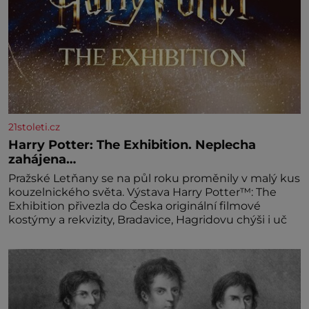
21stoleti.cz
Harry Potter: The Exhibition. Neplecha
zahájena…
Pražské Letňany se na půl roku proměnily v malý kus
kouzelnického světa. Výstava Harry Potter™: The
Exhibition přivezla do Česka originální filmové
kostýmy a rekvizity, Bradavice, Hagridovu chýši i uč