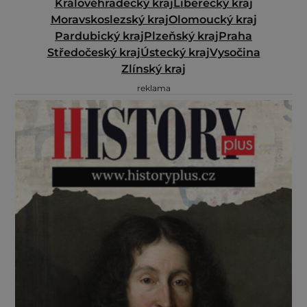
Královéhradecký kraj
Liberecký kraj
Moravskoslezský kraj
Olomoucký kraj
Pardubický kraj
Plzeňský kraj
Praha
Středočeský kraj
Ústecký kraj
Vysočina
Zlínský kraj
reklama