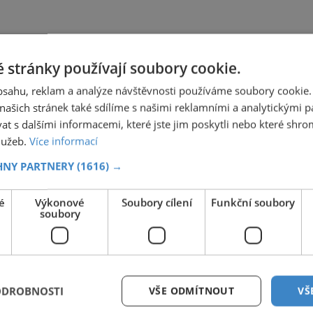
 stránky používají soubory cookie.
obsahu, reklam a analýze návštěvnosti používáme soubory cookie.
ašich stránek také sdílíme s našimi reklamními a analytickými par
 s dalšími informacemi, které jste jim poskytli nebo které shro
služeb.
Více informací
HNY PARTNERY
(1616) →
é
Výkonové
Soubory cílení
Funkční soubory
soubory
ODROBNOSTI
VŠE ODMÍTNOUT
VŠ