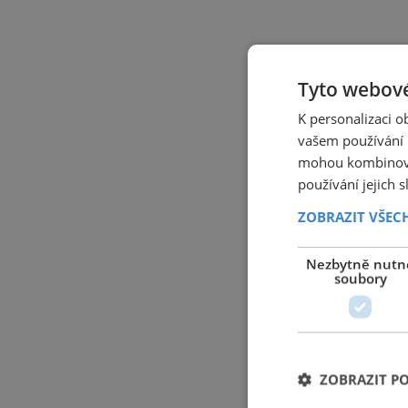
Tyto webové
K personalizaci 
vašem používání n
mohou kombinovat
používání jejich 
ZOBRAZIT VŠEC
Nezbytně nutn
soubory
ZOBRAZIT P