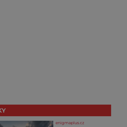
KY
enigmaplus.cz