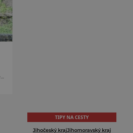
é
ve
.
TIPY NA CESTY
Jihočeský kraj
Jihomoravský kraj