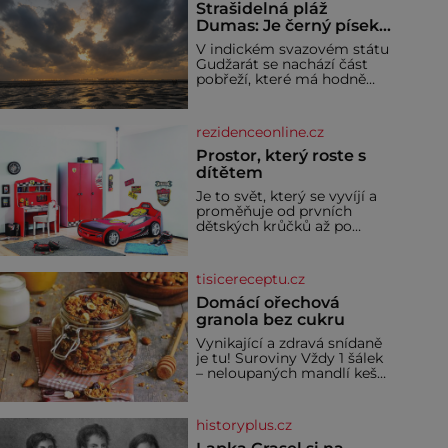
Strašidelná pláž
Dumas: Je černý písek
podhoubím, ze kterého
V indickém svazovém státu
roste zlo?
Gudžarát se nachází část
pobřeží, které má hodně
temnou pověst. Jistě k
tomu přispívá i černý písek
této pláže. Proč má pláž
rezidenceonline.cz
takové netypické zbarvení?
Nakolik jsou pravd
Prostor, který roste s
dítětem
Je to svět, který se vyvíjí a
proměňuje od prvních
dětských krůčků až po
dospívání. Správně
navržený pokoj podporuje
bezpečí, kreativitu,
tisicereceptu.cz
soustředění i odpočinek a
reaguje na každou etapu
Domácí ořechová
života a specifické potřeby
granola bez cukru
dítěte. Pro nejmenší je
Vynikající a zdravá snídaně
klíčová jednoduchost,
je tu! Suroviny Vždy 1 šálek
měkkost a bezpečí, proto
– neloupaných mandlí kešu
by pokoj miminka měl
ořechů vlašských ořechů
působit především klidně a
slunečnicových semínek
útulně. Předškolní věk je
semínek dýně rozinek 3
historyplus.cz
šálky ovesných vloček 1
lžíce mlet