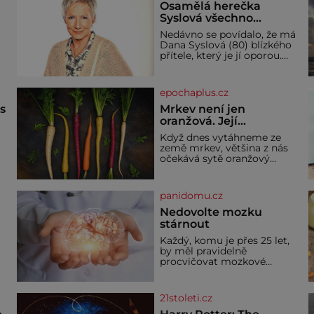
Osamělá herečka
Syslová všechno
vzdala?
Nedávno se povídalo, že má
Dana Syslová (80) blízkého
přítele, který je jí oporou.
V
Ale je to ještě vůbec
pravda? V posledních dnech
čím dál častěji mluví o
epochaplus.cz
svém odchodu. Dohnala ji
snad samota? Půs
ás
Mrkev není jen
oranžová. Její
neuvěřitelný příběh
Když dnes vytáhneme ze
začíná fialovou barvou
země mrkev, většina z nás
očekává sytě oranžový
kořen. Jenže po většinu své
historie je mrkev všechno
možné, jen ne oranžová. Je
panidomu.cz
í
fialová, žlutá, bílá, někdy
dokonce téměř černá. Až
Nedovolte mozku
díky stovkám let pečlivého
stárnout
ře
šlechtění se z ní stává
Každý, komu je přes 25 let,
zelenina, bez které si českou
by měl pravidelně
zahradu ani nedokážeme
procvičovat mozkové
představit. Její příběh je
závity. V tomto období se
dí
totiž začíná zhoršovat
paměť. Možná máte
21stoleti.cz
problém vzpomenout si na
jméno kolegy z práce. Nebo