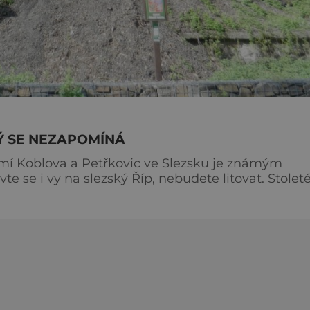
RÝ SE NEZAPOMÍNÁ
mí Koblova a Petřkovic ve Slezsku je známým
te se i vy na slezský Říp, nebudete litovat. Stolet
teré ze zvláštností kopce Landek, který se nachází 
Řípem i Blaníkem a jde o národní přírodní památku