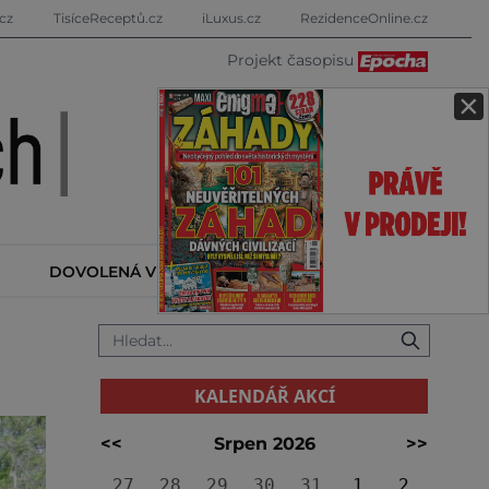
cz
TisíceReceptů.cz
iLuxus.cz
RezidenceOnline.cz
Projekt časopisu
×
DOVOLENÁ V ZAHRANIČÍ
KALENDÁŘ AKCÍ
KALENDÁŘ AKCÍ
<<
Srpen 2026
>>
27
28
29
30
31
1
2