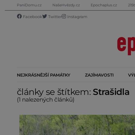
PaníDomu.cz
NašeHvězdy.cz
Epochaplus.cz
21St
Facebook
Twitter
Instagram
NEJKRÁSNĚJŠÍ PAMÁTKY
ZAJÍMAVOSTI
VÝ
články se štítkem:
Strašidla
(1 nalezených článků)