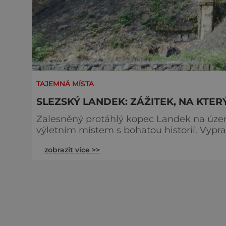
TAJEMNÁ MÍSTA
SLEZSKÝ LANDEK: ZÁŽITEK, NA KTE
Zalesněný protáhlý kopec Landek na úze
výletním místem s bohatou historií. Vyprav
buky, vzácní ptáci, i netopýři. To jsou něk
zobrazit více >>
slezské části Ostravy. Bývá srovnáván s 
Jeho historie je až překvapivě boh