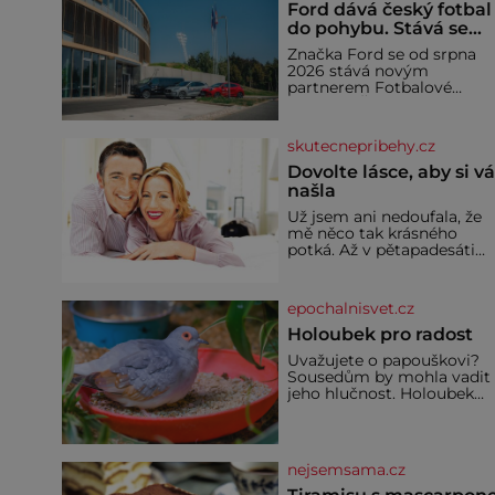
Ford dává český fotbal
do pohybu. Stává se
novým partnerem
Značka Ford se od srpna
FAČR
2026 stává novým
partnerem Fotbalové
asociace České republiky. 
rámci tříleté spolupráce
zajistí mobilitu asociace,
skutecnepribehy.cz
reprezentačních týmů i
českého fotbalu v
Dovolte lásce, aby si v
regionech. Partner
našla
Už jsem ani nedoufala, že
mě něco tak krásného
potká. Až v pětapadesáti
jsem zažila lásku na první
pohled. Poprvé jsem se
vdávala, když mi bylo
epochalnisvet.cz
dvacet. Oba jsme byli mlad
a byl to tak říkajíc sňatek z
Holoubek pro radost
rozumu. Rodiče nás dali
Uvažujete o papouškovi?
dohromady, Toník byl dob
Sousedům by mohla vadit
zaopatřený mladý muž.
jeho hlučnost. Holoubek
Manželství nám oběma
diamantový komunikuje
moc nesvědčilo, brzy jsme
téměř neslyšitelným
zjistili, že
pípáním, je roztomilý a ho
se i pro chovatele
nejsemsama.cz
začátečníky. Jedná se o
nenáročného klidného