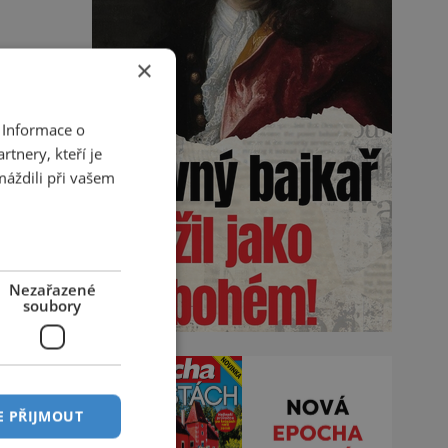
×
 Informace o
tnery, kteří je
máždili při vašem
Nezařazené
soubory
E PŘIJMOUT