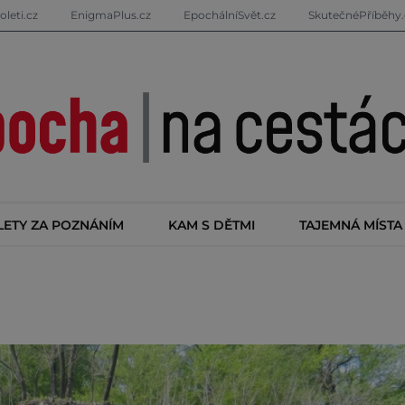
oleti.cz
EnigmaPlus.cz
EpochálníSvět.cz
SkutečnéPříběhy.
LETY ZA POZNÁNÍM
KAM S DĚTMI
TAJEMNÁ MÍSTA