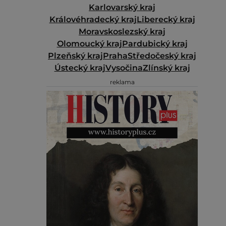
Karlovarský kraj
Královéhradecký kraj
Liberecký kraj
Moravskoslezský kraj
Olomoucký kraj
Pardubický kraj
Plzeňský kraj
Praha
Středočeský kraj
Ústecký kraj
Vysočina
Zlínský kraj
reklama