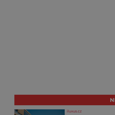
N
iluxus.cz