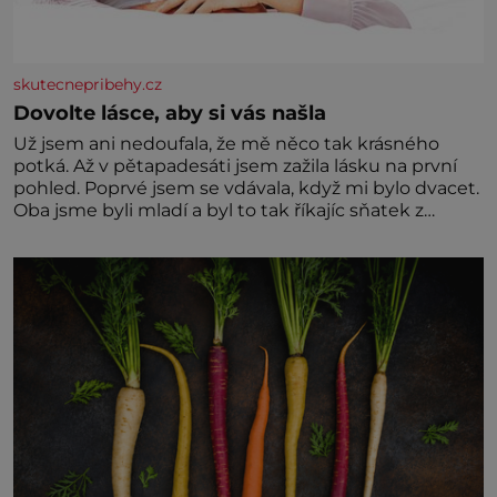
skutecnepribehy.cz
Dovolte lásce, aby si vás našla
Už jsem ani nedoufala, že mě něco tak krásného
potká. Až v pětapadesáti jsem zažila lásku na první
pohled. Poprvé jsem se vdávala, když mi bylo dvacet.
Oba jsme byli mladí a byl to tak říkajíc sňatek z
rozumu. Rodiče nás dali dohromady, Toník byl dobře
zaopatřený mladý muž. Manželství nám oběma moc
nesvědčilo, brzy jsme zjistili, že