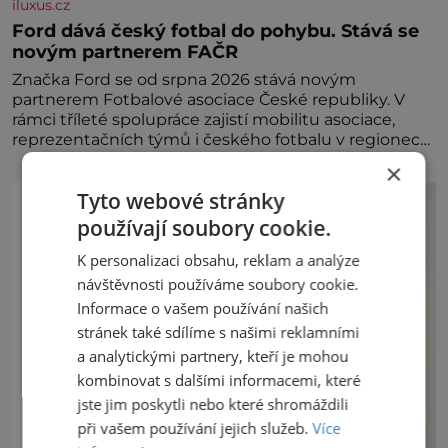
iluxus.cz
Ford dává český fotbal do pohybu. Stává se
novým partnerem FAČR
Značka Ford se od srpna 2026 stává novým
partnerem Fotbalové asociace České republiky. V
rámci tříleté spolupráce zajistí mobilitu asociace,
reprezentačních týmů i českého fotbalu v regionech.
Partner
×
Tyto webové stránky
používají soubory cookie.
K personalizaci obsahu, reklam a analýze
návštěvnosti používáme soubory cookie.
Informace o vašem používání našich
stránek také sdílíme s našimi reklamními
a analytickými partnery, kteří je mohou
kombinovat s dalšími informacemi, které
jste jim poskytli nebo které shromáždili
při vašem používání jejich služeb.
Více