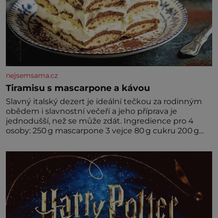
nejsemsama.cz
Tiramisu s mascarpone a kávou
Slavný italský dezert je ideální tečkou za rodinným
obědem i slavnostní večeří a jeho příprava je
jednodušší, než se může zdát. Ingredience pro 4
osoby: 250 g mascarpone 3 vejce 80 g cukru 200 g
cukrářských piškotů 250 ml silné kávy 2 lžíce
amaretta kakao na posypání Postup: Oddělte
žloutky od bílků. Žloutky vyšlehejte s cukrem do
světlé pěny a postupně do nich vmíchejte
mascarpone, aby vznikl hladký