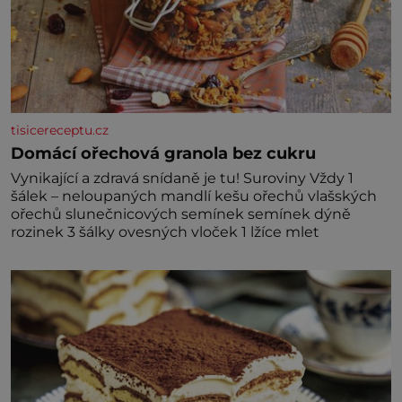
tisicereceptu.cz
Domácí ořechová granola bez cukru
Vynikající a zdravá snídaně je tu! Suroviny Vždy 1
šálek – neloupaných mandlí kešu ořechů vlašských
ořechů slunečnicových semínek semínek dýně
rozinek 3 šálky ovesných vloček 1 lžíce mlet