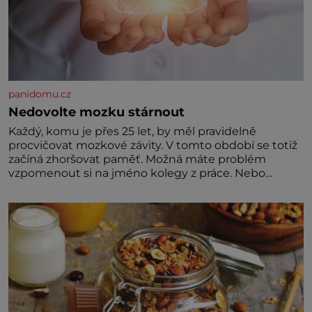
panidomu.cz
Nedovolte mozku stárnout
Každý, komu je přes 25 let, by měl pravidelně
procvičovat mozkové závity. V tomto období se totiž
začíná zhoršovat paměť. Možná máte problém
vzpomenout si na jméno kolegy z práce. Nebo
marně v paměti lovíte název knížky, kterou jste
nedávno přečetli. Je to opravdu tak, s věkem jako
kdyby se paměť rozhodla stávkovat. Cvičte