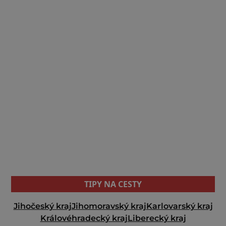
TIPY NA CESTY
Jihočeský kraj
Jihomoravský kraj
Karlovarský kraj
Královéhradecký kraj
Liberecký kraj