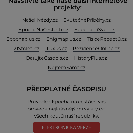
Navštivte také naše další internetové
projekty:
NašeHvězdy.cz
SkutečnéPříběhy.cz
EpochaNaCestach.cz
EpochálníSvět.cz
Epochaplus.cz
Enigmaplus.cz
TisíceReceptů.cz
21Stoleti.cz
iLuxus.cz
RezidenceOnline.cz
DarujteČasopis.cz
HistoryPlus.cz
NejsemSama.cz
PŘEDPLATNÉ ČASOPISU
Prúvodce Epocha na cestách vás
provede nejkrásnějšími výlety do
všech koutů naší republiky.
ELEKTRONICKÁ VERZE