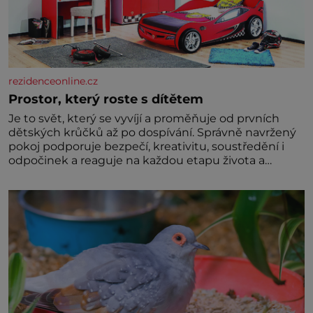
rezidenceonline.cz
Prostor, který roste s dítětem
Je to svět, který se vyvíjí a proměňuje od prvních
dětských krůčků až po dospívání. Správně navržený
pokoj podporuje bezpečí, kreativitu, soustředění i
odpočinek a reaguje na každou etapu života a
specifické potřeby dítěte. Pro nejmenší je klíčová
jednoduchost, měkkost a bezpečí, proto by pokoj
miminka měl působit především klidně a útulně.
Předškolní věk je