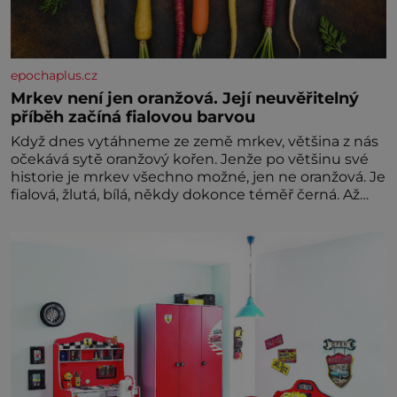
epochaplus.cz
Mrkev není jen oranžová. Její neuvěřitelný
příběh začíná fialovou barvou
Když dnes vytáhneme ze země mrkev, většina z nás
očekává sytě oranžový kořen. Jenže po většinu své
historie je mrkev všechno možné, jen ne oranžová. Je
fialová, žlutá, bílá, někdy dokonce téměř černá. Až
díky stovkám let pečlivého šlechtění se z ní stává
zelenina, bez které si českou zahradu ani
nedokážeme představit. Její příběh je