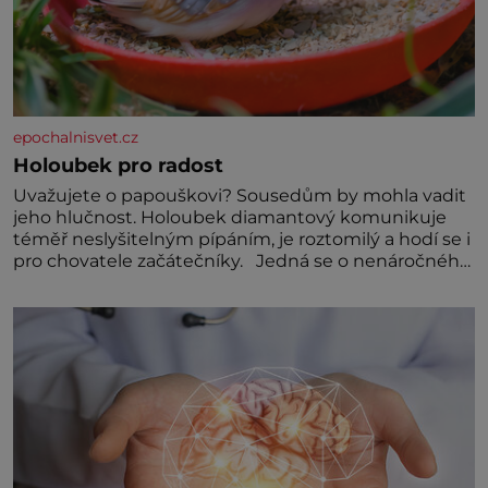
epochalnisvet.cz
Holoubek pro radost
Uvažujete o papouškovi? Sousedům by mohla vadit
jeho hlučnost. Holoubek diamantový komunikuje
téměř neslyšitelným pípáním, je roztomilý a hodí se i
pro chovatele začátečníky. Jedná se o nenáročného
klidného ptáčka, který většinu dne jen posedává.
Hodně času tráví na zemi, kde sbírá zbytky semínek
Jeho domovinou je prakticky celá Austrálie s
výjimkou pobřežní oblasti.