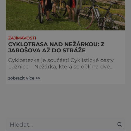
ZAJÍMAVOSTI
CYKLOTRASA NAD NEŽÁRKOU: Z
JAROŠOVA AŽ DO STRÁŽE
Cyklostezka je součástí Cyklistické cesty
Lužnice – Nežárka, která se dělí na dvě
větve. Celkově měří CC Lužnice – Nežárka
zobrazit více >>
195 kilometrů. Popíšeme si 1. etapu CC
Nežárka, odkud pak můžeme pokračovat
dále. Délka trasy: 27 km Náročnost trasy:
lehká Povrch trasy: asfaltové komunikace i
nezpevněné cesty Doprava: téměř žádná
Doporučené kolo: trekingové Cesta
malebnými vesničkami Vyjíždím