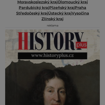
Moravskoslezský kraj
Olomoucký kraj
Pardubický kraj
Plzeňský kraj
Praha
Středočeský kraj
Ústecký kraj
Vysočina
Zlínský kraj
reklama