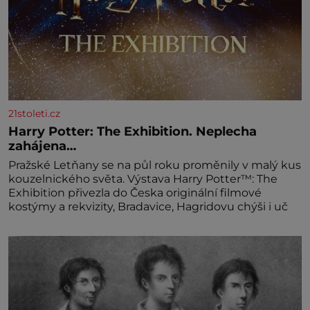
21stoleti.cz
Harry Potter: The Exhibition. Neplecha
zahájena…
Pražské Letňany se na půl roku proměnily v malý kus
kouzelnického světa. Výstava Harry Potter™: The
Exhibition přivezla do Česka originální filmové
kostýmy a rekvizity, Bradavice, Hagridovu chýši i uč