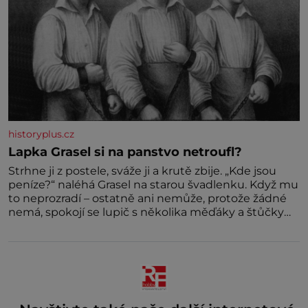
historyplus.cz
Lapka Grasel si na panstvo netroufl?
Strhne ji z postele, sváže ji a krutě zbije. „Kde jsou
peníze?“ naléhá Grasel na starou švadlenku. Když mu
to neprozradí – ostatně ani nemůže, protože žádné
nemá, spokojí se lupič s několika měďáky a štůčky
látky. Zraněná žena pár dní nato umírá. Je to muž
nebývale krutý. Jeho činy budí hrůzu ještě dlouho po
jeho smrti