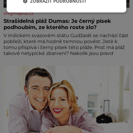
ZOBRAZIT PODROBNOSTI
enigmaplus.cz
Strašidelná pláž Dumas: Je černý písek
podhoubím, ze kterého roste zlo?
V indickém svazovém státu Gudžarát se nachází část
pobřeží, které má hodně temnou pověst. Jistě k
tomu přispívá i černý písek této pláže. Proč má pláž
takové netypické zbarvení? Nakolik jsou pravd