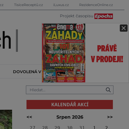
cz
TisíceReceptů.cz
iLuxus.cz
RezidenceOnline.cz
Projekt časopisu
×
DOVOLENÁ V ZAHRANIČÍ
KALENDÁŘ AKCÍ
KALENDÁŘ AKCÍ
<<
Srpen 2026
>>
27
28
29
30
31
1
2