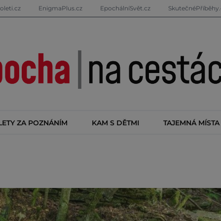
oleti.cz
EnigmaPlus.cz
EpochálníSvět.cz
SkutečnéPříběhy.
LETY ZA POZNÁNÍM
KAM S DĚTMI
TAJEMNÁ MÍSTA