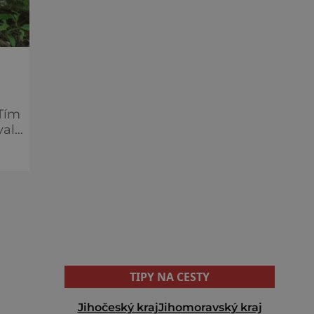
 Tím
valé
TIPY NA CESTY
Jihočeský kraj
Jihomoravský kraj