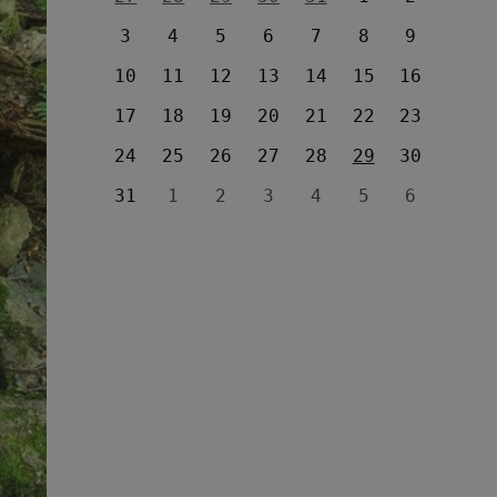
3
4
5
6
7
8
9
10
11
12
13
14
15
16
17
18
19
20
21
22
23
24
25
26
27
28
29
30
31
1
2
3
4
5
6