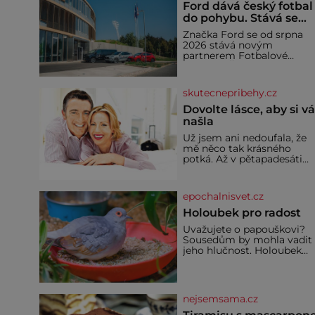
Ford dává český fotbal
do pohybu. Stává se
novým partnerem
Značka Ford se od srpna
FAČR
2026 stává novým
partnerem Fotbalové
asociace České republiky. 
rámci tříleté spolupráce
zajistí mobilitu asociace,
skutecnepribehy.cz
reprezentačních týmů i
českého fotbalu v
Dovolte lásce, aby si v
regionech. Partner
našla
Už jsem ani nedoufala, že
mě něco tak krásného
potká. Až v pětapadesáti
jsem zažila lásku na první
pohled. Poprvé jsem se
vdávala, když mi bylo
epochalnisvet.cz
dvacet. Oba jsme byli mlad
a byl to tak říkajíc sňatek z
Holoubek pro radost
rozumu. Rodiče nás dali
Uvažujete o papouškovi?
dohromady, Toník byl dob
Sousedům by mohla vadit
zaopatřený mladý muž.
jeho hlučnost. Holoubek
Manželství nám oběma
diamantový komunikuje
moc nesvědčilo, brzy jsme
téměř neslyšitelným
zjistili, že
pípáním, je roztomilý a ho
se i pro chovatele
nejsemsama.cz
začátečníky. Jedná se o
nenáročného klidného