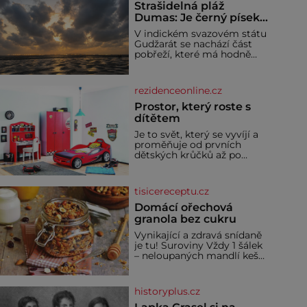
Strašidelná pláž
Dumas: Je černý písek
podhoubím, ze kterého
V indickém svazovém státu
roste zlo?
Gudžarát se nachází část
pobřeží, které má hodně
temnou pověst. Jistě k
tomu přispívá i černý písek
této pláže. Proč má pláž
rezidenceonline.cz
takové netypické zbarvení?
Nakolik jsou pravd
Prostor, který roste s
dítětem
Je to svět, který se vyvíjí a
proměňuje od prvních
dětských krůčků až po
dospívání. Správně
navržený pokoj podporuje
bezpečí, kreativitu,
tisicereceptu.cz
soustředění i odpočinek a
reaguje na každou etapu
Domácí ořechová
života a specifické potřeby
granola bez cukru
dítěte. Pro nejmenší je
Vynikající a zdravá snídaně
klíčová jednoduchost,
je tu! Suroviny Vždy 1 šálek
měkkost a bezpečí, proto
– neloupaných mandlí kešu
by pokoj miminka měl
ořechů vlašských ořechů
působit především klidně a
slunečnicových semínek
útulně. Předškolní věk je
semínek dýně rozinek 3
historyplus.cz
šálky ovesných vloček 1
lžíce mlet