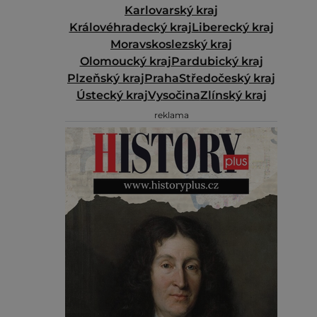
Karlovarský kraj
Královéhradecký kraj
Liberecký kraj
Moravskoslezský kraj
Olomoucký kraj
Pardubický kraj
Plzeňský kraj
Praha
Středočeský kraj
Ústecký kraj
Vysočina
Zlínský kraj
reklama