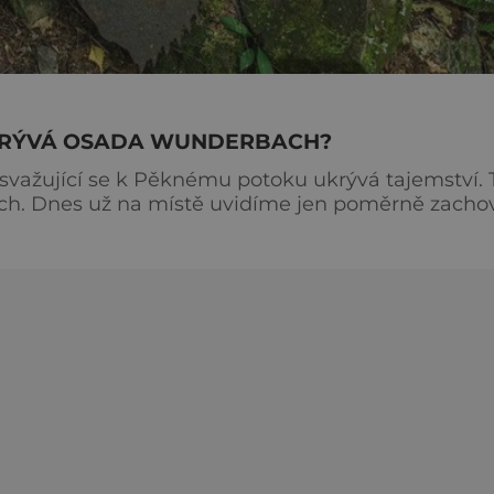
 SKRÝVÁ OSADA WUNDERBACH?
svažující se k Pěknému potoku ukrývá tajemství.
h. Dnes už na místě uvidíme jen poměrně zacho
stráží statná lípa. Místo působí ponuře, tísnivě i