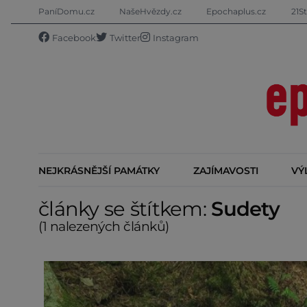
PaníDomu.cz
NašeHvězdy.cz
Epochaplus.cz
21St
Facebook
Twitter
Instagram
NEJKRÁSNĚJŠÍ PAMÁTKY
ZAJÍMAVOSTI
VÝ
články se štítkem:
Sudety
(1 nalezených článků)