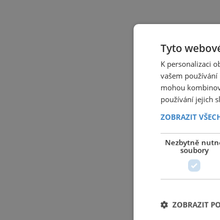
Tyto webové
K personalizaci 
vašem používání n
mohou kombinovat
používání jejich 
ZOBRAZIT VŠEC
Nezbytně nutn
soubory
ZOBRAZIT P