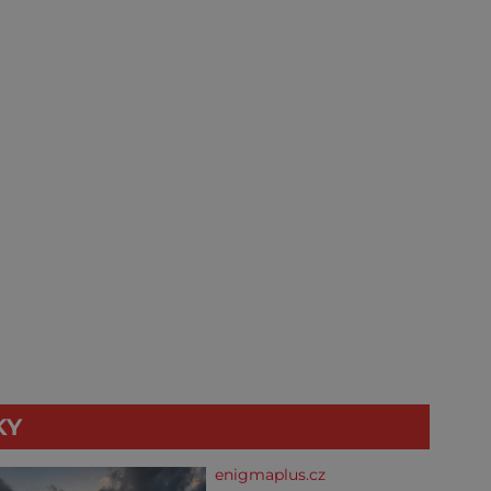
KY
enigmaplus.cz