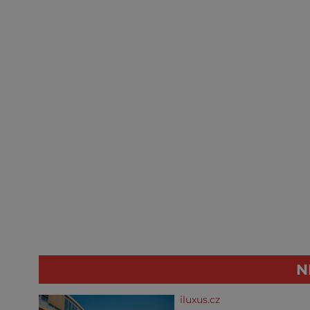
N
iluxus.cz