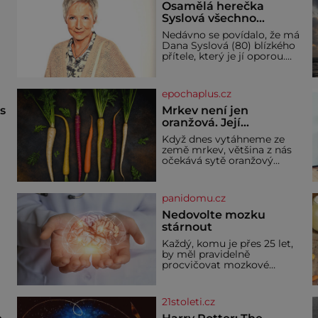
Osamělá herečka
Syslová všechno
vzdala?
Nedávno se povídalo, že má
Dana Syslová (80) blízkého
přítele, který je jí oporou.
V
Ale je to ještě vůbec
pravda? V posledních dnech
čím dál častěji mluví o
epochaplus.cz
svém odchodu. Dohnala ji
snad samota? Půs
ás
Mrkev není jen
oranžová. Její
neuvěřitelný příběh
Když dnes vytáhneme ze
začíná fialovou barvou
země mrkev, většina z nás
očekává sytě oranžový
kořen. Jenže po většinu své
historie je mrkev všechno
možné, jen ne oranžová. Je
panidomu.cz
í
fialová, žlutá, bílá, někdy
dokonce téměř černá. Až
Nedovolte mozku
díky stovkám let pečlivého
stárnout
ře
šlechtění se z ní stává
Každý, komu je přes 25 let,
zelenina, bez které si českou
by měl pravidelně
zahradu ani nedokážeme
procvičovat mozkové
představit. Její příběh je
závity. V tomto období se
dí
totiž začíná zhoršovat
paměť. Možná máte
21stoleti.cz
problém vzpomenout si na
jméno kolegy z práce. Nebo