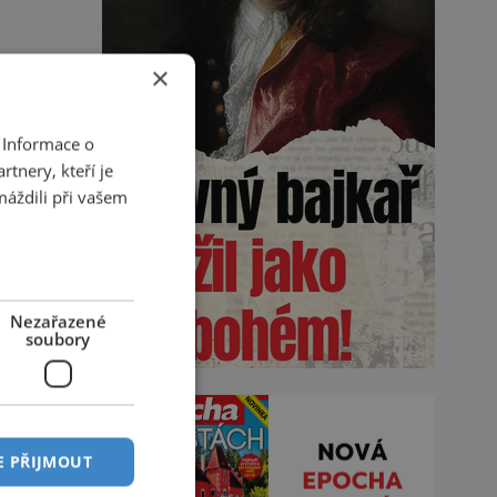
×
 Informace o
tnery, kteří je
máždili při vašem
Nezařazené
soubory
E PŘIJMOUT