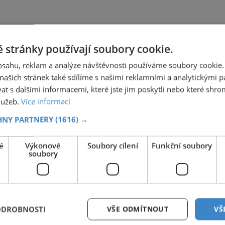
 stránky používají soubory cookie.
obsahu, reklam a analýze návštěvnosti používáme soubory cookie.
ašich stránek také sdílíme s našimi reklamními a analytickými par
 s dalšími informacemi, které jste jim poskytli nebo které shro
služeb.
Více informací
HNY PARTNERY
(1616) →
é
Výkonové
Soubory cílení
Funkční soubory
soubory
ODROBNOSTI
VŠE ODMÍTNOUT
VŠ