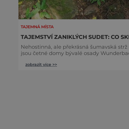
TAJEMNÁ MÍSTA
TAJEMSTVÍ ZANIKLÝCH SUDET: CO
Nehostinná, ale překrásná šumavská strž 
jsou četné domy bývalé osady Wunderbac
pozůstatky bytelných kamenných zdí, které 
zobrazit více >>
neupraveně zároveň. Zaniklou vsí se přesto celý život zabývá rodačka z nedaleké taktéž pusté
osady Paště Marie Malá, jejíž v