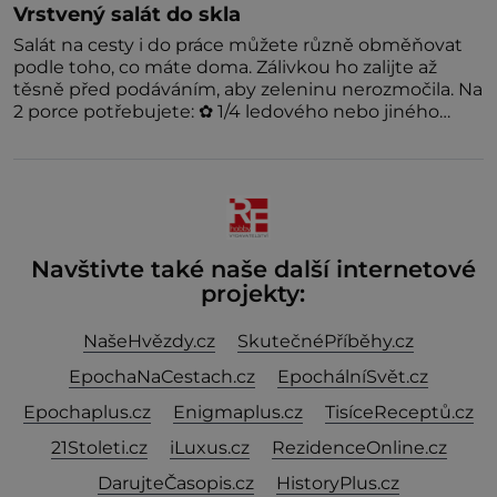
Vrstvený salát do skla
Salát na cesty i do práce můžete různě obměňovat
podle toho, co máte doma. Zálivkou ho zalijte až
těsně před podáváním, aby zeleninu nerozmočila. Na
2 porce potřebujete: ✿ 1/4 ledového nebo jiného
salátu (římský salát, polníček…) ✿ 1 malá konzerva
kukuřice ✿ ½ okurky ✿ 2 rajčata Zálivka: ✿ 4 lžíce
olivového oleje ✿ 1 lžíci citronové šťávy ✿ ½ stroužku
Navštivte také naše další internetové
projekty:
NašeHvězdy.cz
SkutečnéPříběhy.cz
EpochaNaCestach.cz
EpochálníSvět.cz
Epochaplus.cz
Enigmaplus.cz
TisíceReceptů.cz
21Stoleti.cz
iLuxus.cz
RezidenceOnline.cz
DarujteČasopis.cz
HistoryPlus.cz