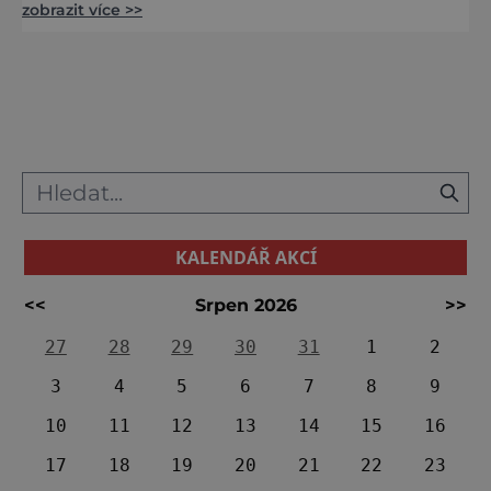
zobrazit více >>
používají k zakotvení lodí. Jenže ty bosenské
se nacházejí vysoko v horách! A podle
některých jsou statisíce, možná miliony let
staré. Snad každá kultura má vlastní legendy
o obrech, kteří daný kraj kdysi dávno obývali.
Ty z Bosny s nedáv
KALENDÁŘ AKCÍ
<<
Srpen 2026
>>
27
28
29
30
31
1
2
3
4
5
6
7
8
9
10
11
12
13
14
15
16
17
18
19
20
21
22
23