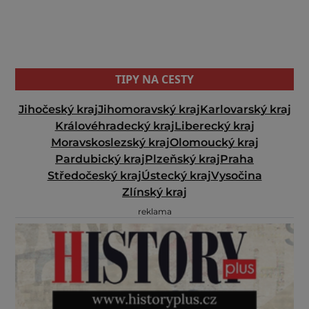
TIPY NA CESTY
Jihočeský kraj
Jihomoravský kraj
Karlovarský kraj
Královéhradecký kraj
Liberecký kraj
Moravskoslezský kraj
Olomoucký kraj
Pardubický kraj
Plzeňský kraj
Praha
Středočeský kraj
Ústecký kraj
Vysočina
Zlínský kraj
reklama