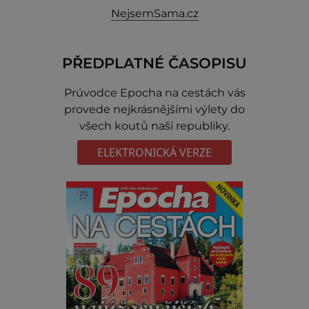
NejsemSama.cz
PŘEDPLATNÉ ČASOPISU
Prúvodce Epocha na cestách vás
provede nejkrásnějšími výlety do
všech koutů naší republiky.
ELEKTRONICKÁ VERZE