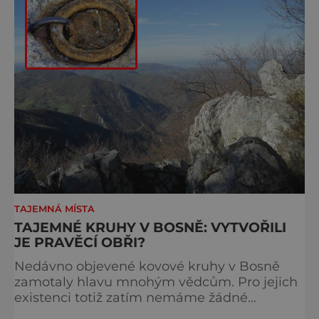
Fernández de Quirós,
TAJEMNÁ MÍSTA
TAJEMNÉ KRUHY V BOSNĚ: VYTVOŘILI
JE PRAVĚCÍ OBŘI?
Nedávno objevené kovové kruhy v Bosně
zamotaly hlavu mnohým vědcům. Pro jejich
existenci totiž zatím nemáme žádné
vysvětlení. Kruhy vypadají jako ty, které se