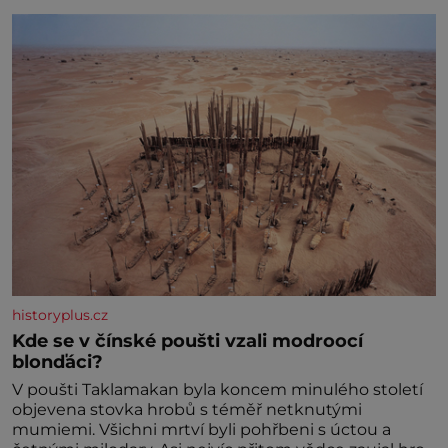
historyplus.cz
Kde se v čínské poušti vzali modroocí
blonďáci?
V poušti Taklamakan byla koncem minulého století
objevena stovka hrobů s téměř netknutými
mumiemi. Všichni mrtví byli pohřbeni s úctou a