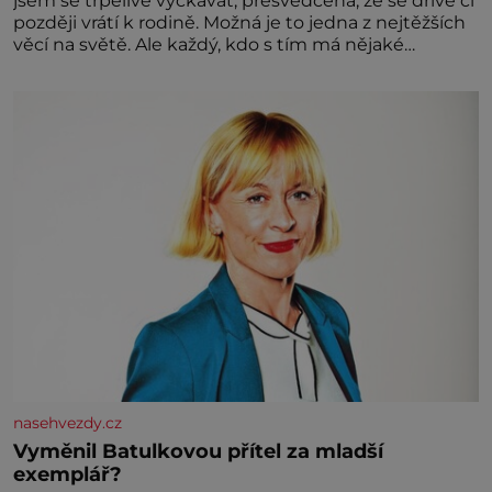
jsem se trpělivě vyčkávat, přesvědčena, že se dříve či
později vrátí k rodině. Možná je to jedna z nejtěžších
věcí na světě. Ale každý, kdo s tím má nějaké
zkušenosti, se zapřísahá, že pokud odpustíte,
znatelně se vám uleví. Když se ke mně doneslo, že si
manžel pořídil milenku,
nasehvezdy.cz
Vyměnil Batulkovou přítel za mladší
exemplář?