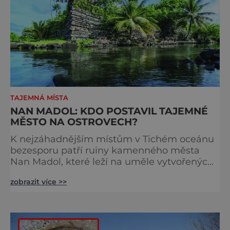
TAJEMNÁ MÍSTA
NAN MADOL: KDO POSTAVIL TAJEMNÉ
MĚSTO NA OSTROVECH?
K nejzáhadnějším místům v Tichém oceánu
bezesporu patří ruiny kamenného města
Nan Madol, které leží na uměle vytvořených
ostrovech a ostrůvcích u pobřeží ostrova
zobrazit více >>
Pohn Pei, jenž je největším ostrovem
Federativních států Mikronésie a leží na něm
i místní hlavní město Palikir. Evropané se na
tento ostrov podívali prvně v roce 1595, kdy
se sem dostal portugalský mořeplavec Pedro