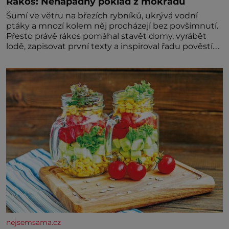
Rákos: Nenápadný poklad z mokřadů
Šumí ve větru na březích rybníků, ukrývá vodní
ptáky a mnozí kolem něj procházejí bez povšimnutí.
Přesto právě rákos pomáhal stavět domy, vyrábět
lodě, zapisovat první texty a inspiroval řadu pověstí.
Tato skromná, ale užitečná rostlina provází člověka
už tisíce let. Většina lidí vnímá rákos jen jako
obyčejnou kulisu letního koupání. Stačí se však
podívat
nejsemsama.cz