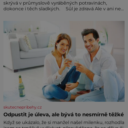
skrývá v průmyslově vyráběných potravinách,
dokonce i těch sladkých. Sůl je zdravá Ale v ani ne
třetinovém množství, než je pro většinu populace
běžné. Její základní složky– sodík a chlór – jsou
zásadní pro správné hospodaření
skutecnepribehy.cz
Odpustit je úleva, ale bývá to nesmírně těžké
Když se ukázalo, že si manžel našel milenku, rozhodla