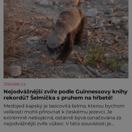
21stoleti.cz
Nejodvážnější zvíře podle Guinnessovy knihy
rekordů? Šelmička s pruhem na hřbetě!
Medojed kapský je lasicovitá šelma, kterou bychom
velikostí mohli přirovnat k českému jezevci. Je
extrémně nebojácná, ostatně bývá označována za
nejodvážnější zvíře vůbec. V této souvislosti je
dokonc