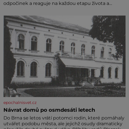
odpočinek a reaguje na každou etapu života a
specifické potřeby dítěte. Pro nejmenší je klíčová
jednoduchost, měkkost a bezpečí, proto by pokoj
miminka měl působit především klidně a útulně.
Předškolní věk je
epochalnisvet.cz
Návrat domů po osmdesáti letech
Do Brna se letos vrátí potomci rodin, které pomáhaly
utvářet podobu města, ale jejichž osudy dramaticky