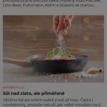
přerušila druhá světová válka. Příběhy rodů Placzek,
Löw-Beer, Fuhrmann, Kohn a Stiassni se stanou
jednou z hlavních dramaturgických linií festivalu
židovské kultury ŠTETL FEST 2026. Některé návraty
nejsou jednoduché. Místa, která si člověk pamatuje z
rodinných vyprávění, už dávno
panidomu.cz
Sůl nad zlato, ale přiměřeně
Většina lidí po celém světě jí soli až moc. Často i
nevědomky, protože netuší, jak velké množství se jí