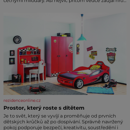
četnými milodary. Asi nejvíc přitom vědce zaujal hrob
tříměsíčního chlapečka s modrou filcovou čapkou, z
níž se draly blonďaté vlásky. Fakt, že jsou těla
dávných lidí nesmírně dobře zachovalá, přičítají
odborníci zdejším klimatickým podmínkám. Sucho,
prosolené písky a extrémně
rezidenceonline.cz
Prostor, který roste s dítětem
Je to svět, který se vyvíjí a proměňuje od prvních
dětských krůčků až po dospívání. Správně navržený
pokoj podporuje bezpečí, kreativitu, soustředění i