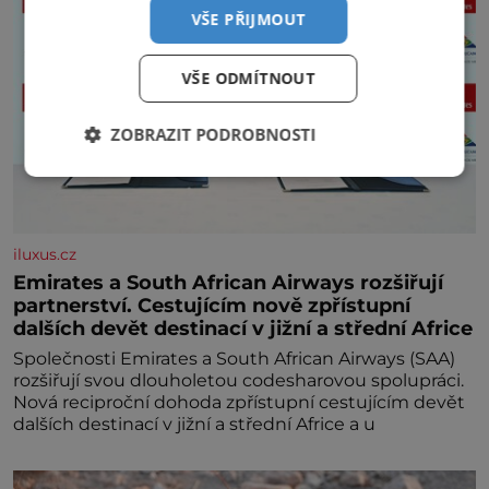
VŠE PŘIJMOUT
VŠE ODMÍTNOUT
ZOBRAZIT PODROBNOSTI
iluxus.cz
Emirates a South African Airways rozšiřují
partnerství. Cestujícím nově zpřístupní
dalších devět destinací v jižní a střední Africe
Společnosti Emirates a South African Airways (SAA)
rozšiřují svou dlouholetou codesharovou spolupráci.
Nová reciproční dohoda zpřístupní cestujícím devět
dalších destinací v jižní a střední Africe a u