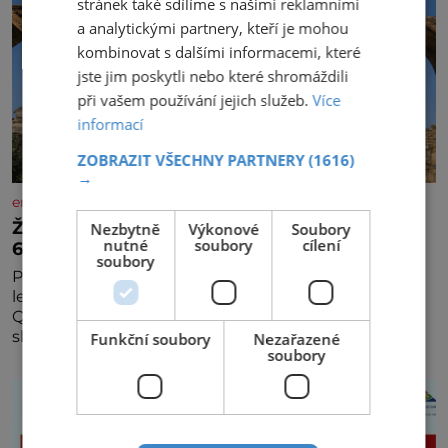
stránek také sdílíme s našimi reklamními
a analytickými partnery, kteří je mohou
kombinovat s dalšími informacemi, které
jste jim poskytli nebo které shromáždili
při vašem používání jejich služeb.
Více
informací
ZOBRAZIT VŠECHNY PARTNERY
(1616)
→
enigmaplus.cz
Železný zázrak z Indie: Proč tento sloup už 1
Nezbytně
Výkonové
Soubory
nutné
soubory
cílení
600 let nezná rez?
soubory
Představa, že železo musí na dešti během několika
let zrezivět, bere v Dillí za své. Uprostřed komplexu
Qutb stojí více než sedm metrů vysoký železný
sloup, který už přibližně 1 600 let odolává počasí
Funkční soubory
Nezařazené
soubory