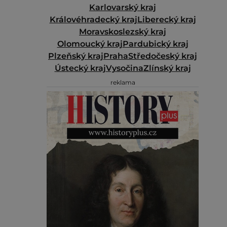
Karlovarský kraj
Královéhradecký kraj
Liberecký kraj
Moravskoslezský kraj
Olomoucký kraj
Pardubický kraj
Plzeňský kraj
Praha
Středočeský kraj
Ústecký kraj
Vysočina
Zlínský kraj
reklama