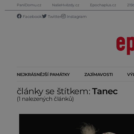
PaníDomu.cz
NašeHvězdy.cz
Epochaplus.cz
21St
Facebook
Twitter
Instagram
NEJKRÁSNĚJŠÍ PAMÁTKY
ZAJÍMAVOSTI
VÝ
články se štítkem:
Tanec
(1 nalezených článků)