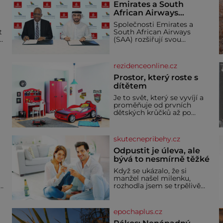
Emirates a South
African Airways
rozšiřují partnerství.
Společnosti Emirates a
Cestujícím nově
t
South African Airways
zpřístupní dalších
(SAA) rozšiřují svou
devět destinací v jižní a
dlouholetou codesharovou
spolupráci. Nová reciproční
střední Africe
dohoda zpřístupní
rezidenceonline.cz
cestujícím devět dalších
destinací v jižní a střední
Prostor, který roste s
Africe a u
dítětem
Je to svět, který se vyvíjí a
proměňuje od prvních
dětských krůčků až po
dospívání. Správně
navržený pokoj podporuje
bezpečí, kreativitu,
skutecnepribehy.cz
soustředění i odpočinek a
reaguje na každou etapu
Odpustit je úleva, ale
života a specifické potřeby
bývá to nesmírně těžké
dítěte. Pro nejmenší je
Když se ukázalo, že si
klíčová jednoduchost,
manžel našel milenku,
měkkost a bezpečí, proto
,
rozhodla jsem se trpělivě
by pokoj miminka měl
vyčkávat, přesvědčena, že
působit především klidně a
se dříve či později vrátí k
útulně. Předškolní věk je
rodině. Možná je to jedna z
epochaplus.cz
nejtěžších věcí na světě. Ale
každý, kdo s tím má nějaké