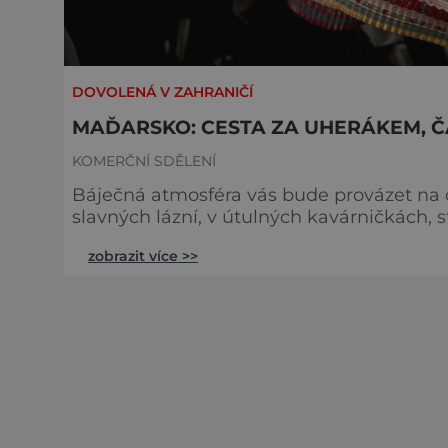
DOVOLENÁ V ZAHRANIČÍ
MAĎARSKO: CESTA ZA UHERÁKEM, 
KOMERČNÍ SDĚLENÍ
Báječná atmosféra vás bude provázet na c
slavných lázní, v útulných kavárničkách, 
Vidám parku. Maďarsko je země lázní, divokého vín
zobrazit více >>
moře Největším bohatstvím Balatonu je nádherná příroda. Nejkrásnějším přírodním úkazem
zde jsou rozlehlé vinice, kde se rodí sil