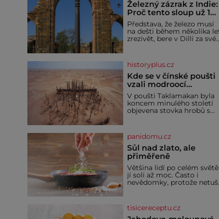
Železný zázrak z Indie:
Proč tento sloup už 1
600 let nezná rez?
Představa, že železo musí
na dešti během několika le
zrezivět, bere v Dillí za své.
Uprostřed komplexu Qutb
stojí více než sedm metrů
vysoký železný sloup, který
historyplus.cz
už přibližně 1 600 let
odolává počasí
Kde se v čínské poušti
vzali modroocí
blonďáci?
V poušti Taklamakan byla
koncem minulého století
objevena stovka hrobů s
téměř netknutými
mumiemi. Všichni mrtví
byli pohřbeni s úctou a
panidomu.cz
četnými milodary. Asi
nejvíc přitom vědce zaujal
Sůl nad zlato, ale
hrob tříměsíčního
přiměřeně
chlapečka s modrou
Většina lidí po celém světě
filcovou čapkou, z níž se
jí soli až moc. Často i
draly blonďaté vlásky. Fakt,
nevědomky, protože netuší
že jsou těla dávných lidí
jak velké množství se jí
nesmírně dobře zachovalá,
skrývá v průmyslově
přičítají odborníci zdejším
vyráběných potravinách,
klimatickým podmínkám.
tisicereceptu.cz
dokonce i těch sladkých.
Sucho, prosolené písky a
Sůl je zdravá Ale v ani ne