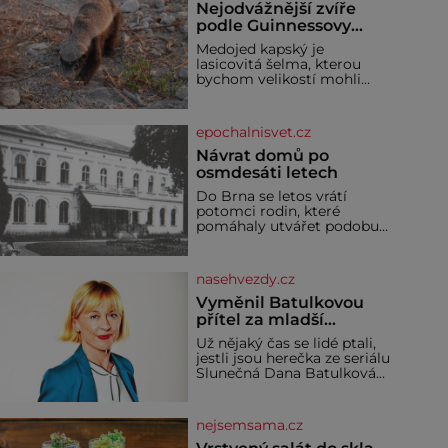
Nejodvážnější zvíře
podle Guinnessovy
knihy rekordů?
Medojed kapský je
Šelmička s pruhem na
lasicovitá šelma, kterou
hřbetě!
bychom velikostí mohli
přirovnat k českému
jezevci. Je extrémně
nebojácná, ostatně bývá
epochalnisvet.cz
označována za
nejodvážnější zvíře vůbec. V
Návrat domů po
této souvislosti je dokonc
osmdesáti letech
Do Brna se letos vrátí
potomci rodin, které
pomáhaly utvářet podobu
města, ale jejichž osudy
dramaticky přerušila druhá
světová válka. Příběhy rodů
nasehvezdy.cz
Placzek, Löw-Beer,
Fuhrmann, Kohn a Stiassni
Vyměnil Batulkovou
se stanou jednou z hlavních
přítel za mladší
dramaturgických linií
exemplář?
Už nějaký čas se lidé ptali,
festivalu židovské kultury
jestli jsou herečka ze seriálu
ŠTETL FEST 2026. Některé
Slunečná Dana Batulková
návraty nejsou jednoduché.
(68) a její partner, režisér
Místa, která si člověk
Ondřej Zajíc (56), ještě
pamatuje z rodinných
vůbec spolu. Herečka od
vyprávění, už dávno
nejsemsama.cz
sebe přítele od samého
začátku odhán