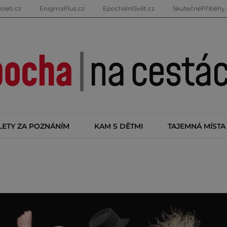
oleti.cz
EnigmaPlus.cz
EpochálníSvět.cz
SkutečnéPříběhy.
LETY ZA POZNÁNÍM
KAM S DĚTMI
TAJEMNÁ MÍSTA