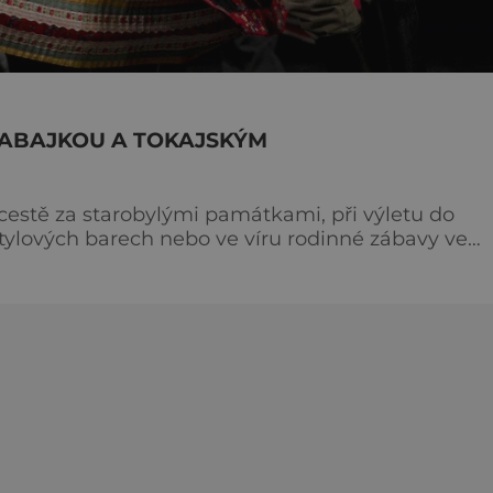
ČABAJKOU A TOKAJSKÝM
estě za starobylými památkami, při výletu do
stylových barech nebo ve víru rodinné zábavy ve
a a vášnivého čardáše. Balaton Maďarské