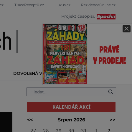
cz
TisíceReceptů.cz
iLuxus.cz
RezidenceOnline.cz
Projekt časopisu
×
DOVOLENÁ V ZAHRANIČÍ
KALENDÁŘ AKCÍ
KALENDÁŘ AKCÍ
<<
Srpen 2026
>>
27
28
29
30
31
1
2