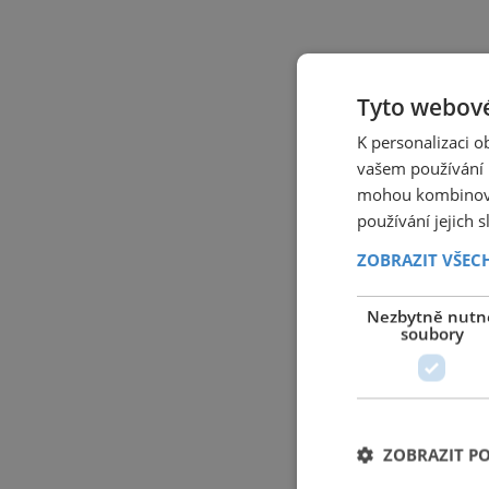
Tyto webové
K personalizaci 
vašem používání n
mohou kombinovat
používání jejich 
ZOBRAZIT VŠEC
Nezbytně nutn
soubory
ZOBRAZIT P