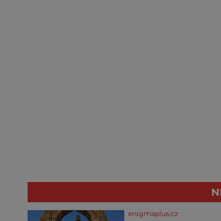
N
enigmaplus.cz