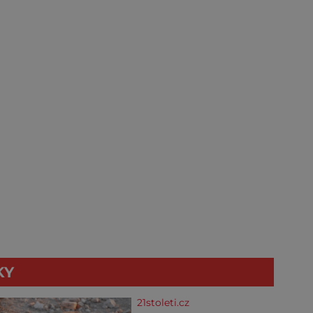
KY
21stoleti.cz