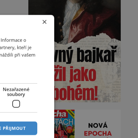
×
 Informace o
tnery, kteří je
máždili při vašem
Nezařazené
soubory
E PŘIJMOUT