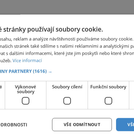
 stránky používají soubory cookie.
obsahu, reklam a analýze návštěvnosti používáme soubory cookie.
ašich stránek také sdílíme s našimi reklamními a analytickými par
 s dalšími informacemi, které jste jim poskytli nebo které shro
služeb.
Více informací
HNY PARTNERY
(1616) →
é
Výkonové
Soubory cílení
Funkční soubory
soubory
ODROBNOSTI
VŠE ODMÍTNOUT
VŠ