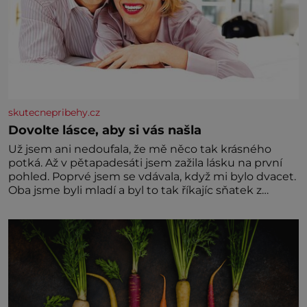
skutecnepribehy.cz
Dovolte lásce, aby si vás našla
Už jsem ani nedoufala, že mě něco tak krásného
potká. Až v pětapadesáti jsem zažila lásku na první
pohled. Poprvé jsem se vdávala, když mi bylo dvacet.
Oba jsme byli mladí a byl to tak říkajíc sňatek z
rozumu. Rodiče nás dali dohromady, Toník byl dobře
zaopatřený mladý muž. Manželství nám oběma moc
nesvědčilo, brzy jsme zjistili, že