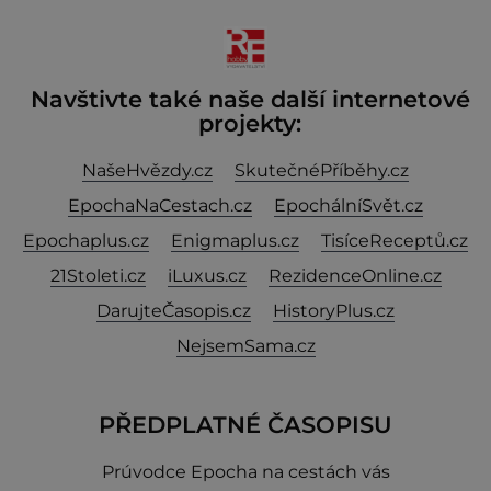
jeho smrti
Navštivte také naše další internetové
projekty:
NašeHvězdy.cz
SkutečnéPříběhy.cz
EpochaNaCestach.cz
EpochálníSvět.cz
Epochaplus.cz
Enigmaplus.cz
TisíceReceptů.cz
21Stoleti.cz
iLuxus.cz
RezidenceOnline.cz
DarujteČasopis.cz
HistoryPlus.cz
NejsemSama.cz
PŘEDPLATNÉ ČASOPISU
Prúvodce Epocha na cestách vás