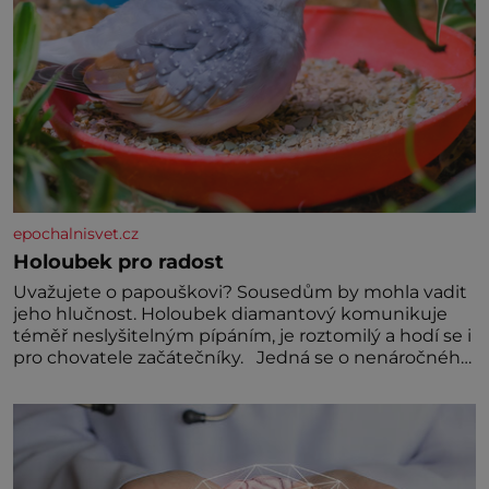
epochalnisvet.cz
Holoubek pro radost
Uvažujete o papouškovi? Sousedům by mohla vadit
jeho hlučnost. Holoubek diamantový komunikuje
téměř neslyšitelným pípáním, je roztomilý a hodí se i
pro chovatele začátečníky. Jedná se o nenáročného
klidného ptáčka, který většinu dne jen posedává.
Hodně času tráví na zemi, kde sbírá zbytky semínek
Jeho domovinou je prakticky celá Austrálie s
výjimkou pobřežní oblasti.