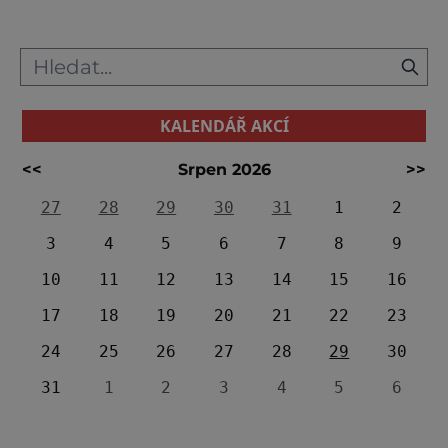
pyramidami Hurghada je oblíbeným
egyptským letoviskem, mnozí turisté
zájezdy do této destinace ale přehlíží kvůli
ve
KALENDÁŘ AKCÍ
<<
Srpen 2026
>>
27
28
29
30
31
1
2
3
4
5
6
7
8
9
10
11
12
13
14
15
16
17
18
19
20
21
22
23
24
25
26
27
28
29
30
31
1
2
3
4
5
6