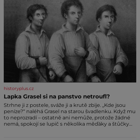
historyplus.cz
Lapka Grasel si na panstvo netroufl?
Strhne ji z postele, sváže ji a krutě zbije. „Kde jsou
peníze?“ naléhá Grasel na starou švadlenku. Když mu
to neprozradí – ostatně ani nemůže, protože žádné
nemá, spokojí se lupič s několika měďáky a štůčky
látky. Zraněná žena pár dní nato umírá. Je to muž
nebývale krutý. Jeho činy budí hrůzu ještě dlouho po