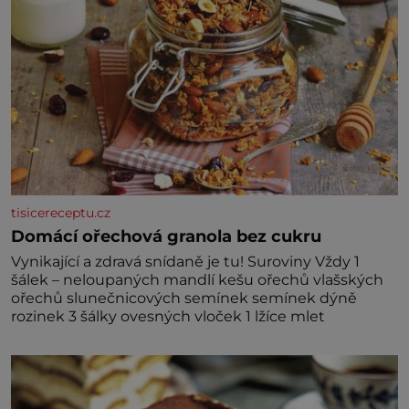
tisicereceptu.cz
Domácí ořechová granola bez cukru
Vynikající a zdravá snídaně je tu! Suroviny Vždy 1
šálek – neloupaných mandlí kešu ořechů vlašských
ořechů slunečnicových semínek semínek dýně
rozinek 3 šálky ovesných vloček 1 lžíce mlet