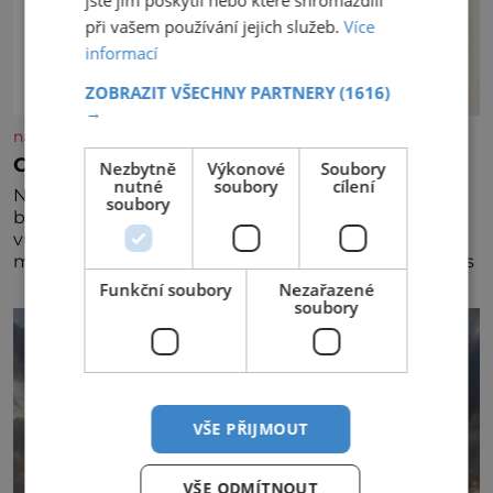
při vašem používání jejich služeb.
Více
informací
ZOBRAZIT VŠECHNY PARTNERY
(1616)
→
nasehvezdy.cz
Osamělá herečka Syslová všechno vzdala?
Nezbytně
Výkonové
Soubory
nutné
soubory
cílení
Nedávno se povídalo, že má Dana Syslová (80)
soubory
blízkého přítele, který je jí oporou. Ale je to ještě
vůbec pravda? V posledních dnech čím dál častěji
mluví o svém odchodu. Dohnala ji snad samota? Půs
Funkční soubory
Nezařazené
soubory
VŠE PŘIJMOUT
VŠE ODMÍTNOUT