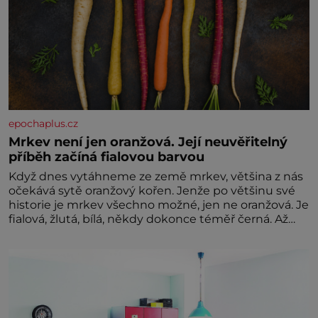
epochaplus.cz
Mrkev není jen oranžová. Její neuvěřitelný
příběh začíná fialovou barvou
Když dnes vytáhneme ze země mrkev, většina z nás
očekává sytě oranžový kořen. Jenže po většinu své
historie je mrkev všechno možné, jen ne oranžová. Je
fialová, žlutá, bílá, někdy dokonce téměř černá. Až
díky stovkám let pečlivého šlechtění se z ní stává
zelenina, bez které si českou zahradu ani
nedokážeme představit. Její příběh je