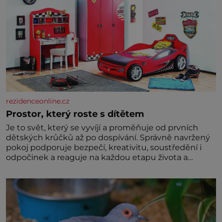
rezidenceonline.cz
Prostor, který roste s dítětem
Je to svět, který se vyvíjí a proměňuje od prvních
dětských krůčků až po dospívání. Správně navržený
pokoj podporuje bezpečí, kreativitu, soustředění i
odpočinek a reaguje na každou etapu života a
specifické potřeby dítěte. Pro nejmenší je klíčová
jednoduchost, měkkost a bezpečí, proto by pokoj
miminka měl působit především klidně a útulně.
Předškolní věk je