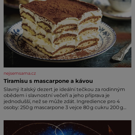
nejsemsama.cz
Tiramisu s mascarpone a kávou
Slavný italský dezert je ideální tečkou za rodinným
obědem i slavnostní večeří a jeho příprava je
jednodušší, než se může zdát. Ingredience pro 4
osoby: 250 g mascarpone 3 vejce 80 g cukru 200 g
cukrářských piškotů 250 ml silné kávy 2 lžíce
amaretta kakao na posypání Postup: Oddělte
žloutky od bílků. Žloutky vyšlehejte s cukrem do
světlé pěny a postupně do nich vmíchejte