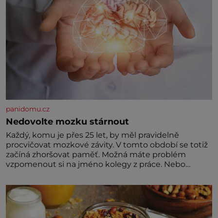
panidomu.cz
Nedovolte mozku stárnout
Každý, komu je přes 25 let, by měl pravidelně
procvičovat mozkové závity. V tomto období se totiž
začíná zhoršovat paměť. Možná máte problém
vzpomenout si na jméno kolegy z práce. Nebo
marně v paměti lovíte název knížky, kterou jste
nedávno přečetli. Je to opravdu tak, s věkem jako
kdyby se paměť rozhodla stávkovat. Cvičte