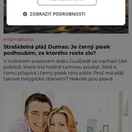
ZOBRAZIT PODROBNOSTI
enigmaplus.cz
Strašidelná pláž Dumas: Je černý písek
podhoubím, ze kterého roste zlo?
V indickém svazovém státu Gudžarát se nachází část
pobřeží, které má hodně temnou pověst. Jistě k
tomu přispívá i černý písek této pláže. Proč má pláž
takové netypické zbarvení? Nakolik jsou pravd