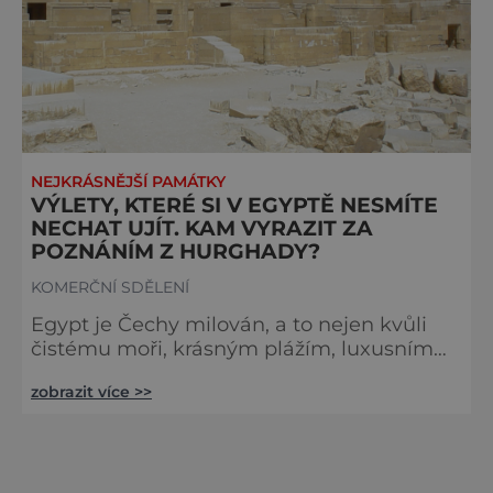
NEJKRÁSNĚJŠÍ PAMÁTKY
VÝLETY, KTERÉ SI V EGYPTĚ NESMÍTE
NECHAT UJÍT. KAM VYRAZIT ZA
POZNÁNÍM Z HURGHADY?
KOMERČNÍ SDĚLENÍ
Egypt je Čechy milován, a to nejen kvůli
čistému moři, krásným plážím, luxusním
hotelům a stálému počasí. Řada lidí do
zobrazit více >>
země jezdí také kvůli jedinečné atmosféře
a historii. Jak poznat co nejvíce z Egypta,
když vyrazíte na dovolenou do Hurghady? I
z Hurghady se můžete vydat za