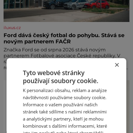
iluxus.cz
Ford dává český fotbal do pohybu. Stává se
novým partnerem FAČR
Značka Ford se od srpna 2026 stává novým
partnerem Fotbalové asociace České republiky. V
rámci tříleté spolupráce zajistí mobilitu asociace,
×
reprezentačních týmů i českého fotbalu v regionech.
Tyto webové stránky
Partner
používají soubory cookie.
K personalizaci obsahu, reklam a analýze
návštěvnosti používáme soubory cookie.
Informace o vašem používání našich
stránek také sdílíme s našimi reklamními
a analytickými partnery, kteří je mohou
kombinovat s dalšími informacemi, které
jste jim poskytli nebo které shromáždili