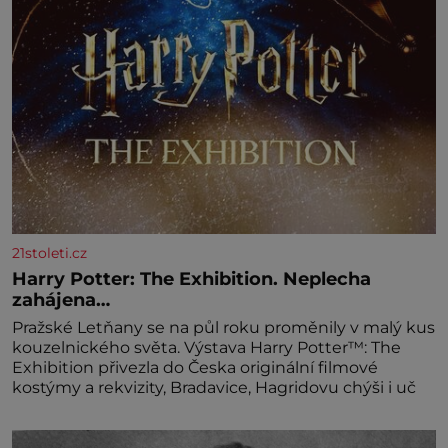
mascarpone, aby vznikl hladký
21stoleti.cz
Harry Potter: The Exhibition. Neplecha
zahájena…
Pražské Letňany se na půl roku proměnily v malý kus
kouzelnického světa. Výstava Harry Potter™: The
Exhibition přivezla do Česka originální filmové
kostýmy a rekvizity, Bradavice, Hagridovu chýši i uč