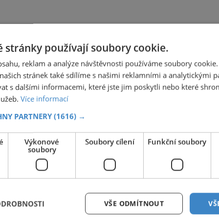
 stránky používají soubory cookie.
obsahu, reklam a analýze návštěvnosti používáme soubory cookie.
ašich stránek také sdílíme s našimi reklamními a analytickými par
 s dalšími informacemi, které jste jim poskytli nebo které shro
služeb.
Více informací
HNY PARTNERY
(1616) →
é
Výkonové
Soubory cílení
Funkční soubory
soubory
ODROBNOSTI
VŠE ODMÍTNOUT
VŠ