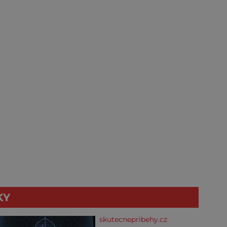
KY
skutecnepribehy.cz