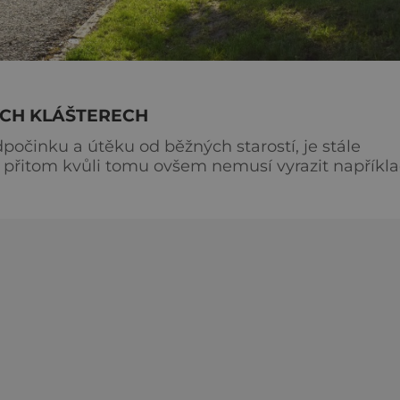
ÝCH KLÁŠTERECH
počinku a útěku od běžných starostí, je stále
 přitom kvůli tomu ovšem nemusí vyrazit napříkl
Toulava totiž připravila pro turisty tři unikátní pou