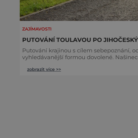
ZAJÍMAVOSTI
PUTOVÁNÍ TOULAVOU PO JIHOČESK
Putování krajinou s cílem sebepoznání, od
vyhledávanější formou dovolené. Našinec
až do Santiaga de Compostela. Plnohodnotnou náhradu pro své rozjímání a hledání vnitřního
zobrazit více >>
klidu najde na jihu Čech. Turistická oblast 
stezky, které spojují tři výz