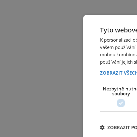
Tyto webové
K personalizaci 
vašem používání n
mohou kombinovat
používání jejich 
ZOBRAZIT VŠEC
Nezbytně nutn
soubory
ZOBRAZIT P