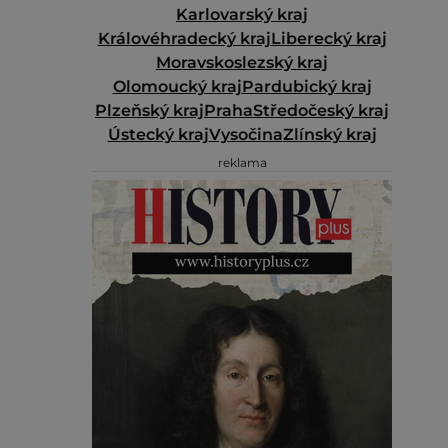
Karlovarský kraj
Královéhradecký kraj
Liberecký kraj
Moravskoslezský kraj
Olomoucký kraj
Pardubický kraj
Plzeňský kraj
Praha
Středočeský kraj
Ústecký kraj
Vysočina
Zlínský kraj
reklama