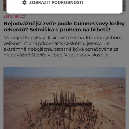
ZOBRAZIT PODROBNOSTI
21stoleti.cz
Nejodvážnější zvíře podle Guinnessovy knihy
rekordů? Šelmička s pruhem na hřbetě!
Medojed kapský je lasicovitá šelma, kterou bychom
velikostí mohli přirovnat k českému jezevci. Je
extrémně nebojácná, ostatně bývá označována za
nejodvážnější zvíře vůbec. V této souvislosti je
dokonc