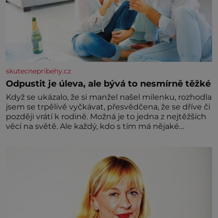
skutecnepribehy.cz
Odpustit je úleva, ale bývá to nesmírně těžké
Když se ukázalo, že si manžel našel milenku, rozhodla
jsem se trpělivě vyčkávat, přesvědčena, že se dříve či
později vrátí k rodině. Možná je to jedna z nejtěžších
věcí na světě. Ale každý, kdo s tím má nějaké
zkušenosti, se zapřísahá, že pokud odpustíte,
znatelně se vám uleví. Když se ke mně doneslo, že si
manžel pořídil milenku,