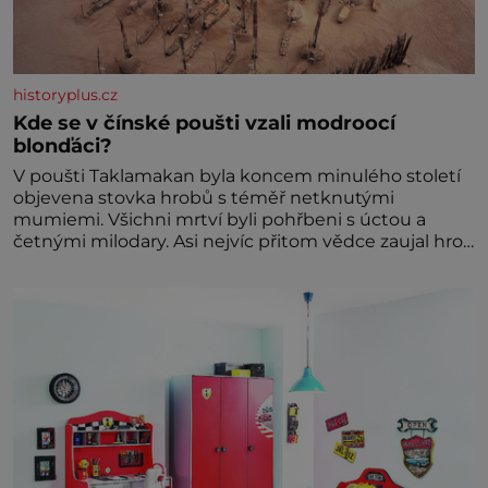
historyplus.cz
Kde se v čínské poušti vzali modroocí
blonďáci?
V poušti Taklamakan byla koncem minulého století
objevena stovka hrobů s téměř netknutými
mumiemi. Všichni mrtví byli pohřbeni s úctou a
četnými milodary. Asi nejvíc přitom vědce zaujal hrob
tříměsíčního chlapečka s modrou filcovou čapkou, z
níž se draly blonďaté vlásky. Fakt, že jsou těla
dávných lidí nesmírně dobře zachovalá, přičítají
odborníci zdejším klimatickým podmínkám. Sucho,
prosolené písky a extrémně