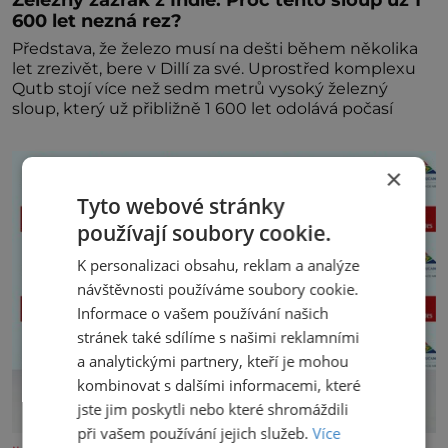
600 let nezná rez?
Představa, že železo musí na dešti během několika
let zrezivět, bere v Dillí za své. Uprostřed komplexu
Qutb stojí více než sedm metrů vysoký železný
sloup, který už přibližně 1 600 let odolává počasí
×
Tyto webové stránky
používají soubory cookie.
K personalizaci obsahu, reklam a analýze
návštěvnosti používáme soubory cookie.
Informace o vašem používání našich
stránek také sdílíme s našimi reklamními
a analytickými partnery, kteří je mohou
kombinovat s dalšími informacemi, které
jste jim poskytli nebo které shromáždili
při vašem používání jejich služeb.
Více