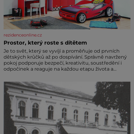
rezidenceonline.cz
Prostor, který roste s dítětem
Je to svět, který se vyvíjí a proměňuje od prvních
dětských krůčků až po dospívání. Správně navržený
pokoj podporuje bezpečí, kreativitu, soustředění i
odpočinek a reaguje na každou etapu života a
specifické potřeby dítěte. Pro nejmenší je klíčová
jednoduchost, měkkost a bezpečí, proto by pokoj
miminka měl působit především klidně a útulně.
Předškolní věk je