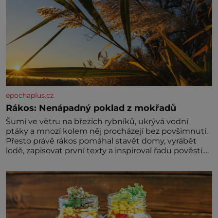
epochaplus.cz
Rákos: Nenápadný poklad z mokřadů
Šumí ve větru na březích rybníků, ukrývá vodní
ptáky a mnozí kolem něj procházejí bez povšimnutí.
Přesto právě rákos pomáhal stavět domy, vyrábět
lodě, zapisovat první texty a inspiroval řadu pověstí.
Tato skromná, ale užitečná rostlina provází člověka
už tisíce let. Většina lidí vnímá rákos jen jako
obyčejnou kulisu letního koupání. Stačí se však
podívat