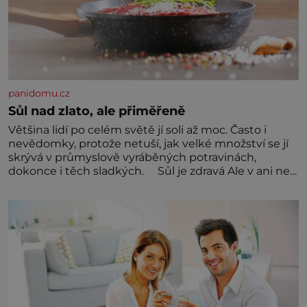
panidomu.cz
Sůl nad zlato, ale přiměřeně
Většina lidí po celém světě jí soli až moc. Často i
nevědomky, protože netuší, jak velké množství se jí
skrývá v průmyslově vyráběných potravinách,
dokonce i těch sladkých. Sůl je zdravá Ale v ani ne
třetinovém množství, než je pro většinu populace
běžné. Její základní složky– sodík a chlór – jsou
zásadní pro správné hospodaření