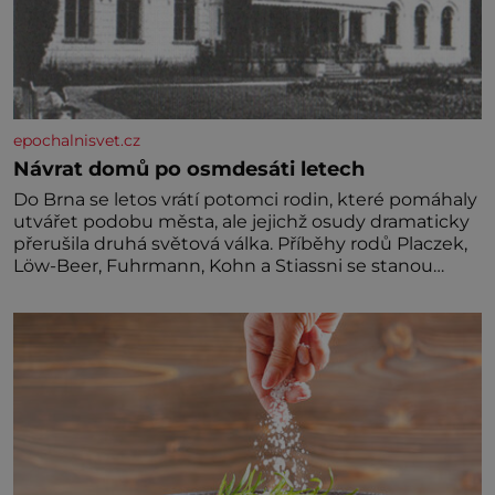
epochalnisvet.cz
Návrat domů po osmdesáti letech
Do Brna se letos vrátí potomci rodin, které pomáhaly
utvářet podobu města, ale jejichž osudy dramaticky
přerušila druhá světová válka. Příběhy rodů Placzek,
Löw-Beer, Fuhrmann, Kohn a Stiassni se stanou
jednou z hlavních dramaturgických linií festivalu
židovské kultury ŠTETL FEST 2026. Některé návraty
nejsou jednoduché. Místa, která si člověk pamatuje z
rodinných vyprávění, už dávno