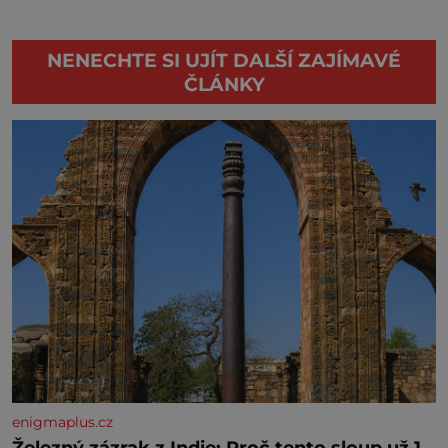
NENECHTE SI UJÍT DALŠÍ ZAJÍMAVÉ
ČLÁNKY
enigmaplus.cz
Železný zázrak z Indie: Proč tento sloup už 1