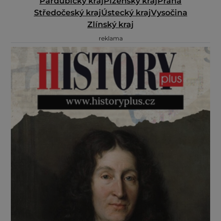
Pardubický kraj
Plzeňský kraj
Praha
Středočeský kraj
Ústecký kraj
Vysočina
Zlínský kraj
reklama