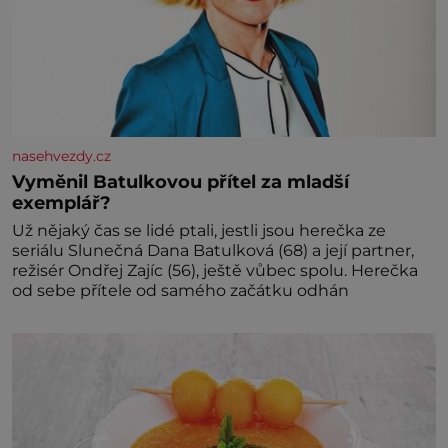
nasehvezdy.cz
Vyměnil Batulkovou přítel za mladší
exemplář?
Už nějaký čas se lidé ptali, jestli jsou herečka ze
seriálu Slunečná Dana Batulková (68) a její partner,
režisér Ondřej Zajíc (56), ještě vůbec spolu. Herečka
od sebe přítele od samého začátku odhán