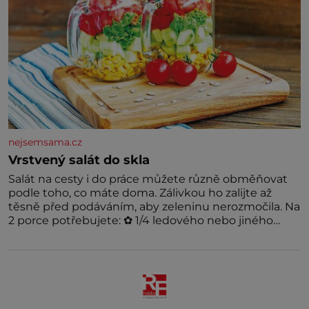
nejsemsama.cz
Vrstvený salát do skla
Salát na cesty i do práce můžete různě obměňovat
podle toho, co máte doma. Zálivkou ho zalijte až
těsně před podáváním, aby zeleninu nerozmočila. Na
2 porce potřebujete: ✿ 1/4 ledového nebo jiného
salátu (římský salát, polníček…) ✿ 1 malá konzerva
kukuřice ✿ ½ okurky ✿ 2 rajčata Zálivka: ✿ 4 lžíce
olivového oleje ✿ 1 lžíci citronové šťávy ✿ ½ stroužku