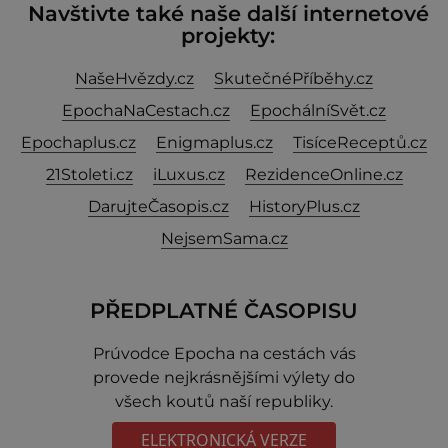
Navštivte také naše další internetové
projekty:
NašeHvězdy.cz
SkutečnéPříběhy.cz
EpochaNaCestach.cz
EpochálníSvět.cz
Epochaplus.cz
Enigmaplus.cz
TisíceReceptů.cz
21Stoleti.cz
iLuxus.cz
RezidenceOnline.cz
DarujteČasopis.cz
HistoryPlus.cz
NejsemSama.cz
PŘEDPLATNÉ ČASOPISU
Prúvodce Epocha na cestách vás
provede nejkrásnějšími výlety do
všech koutů naší republiky.
ELEKTRONICKÁ VERZE