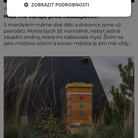
ZOBRAZIT PODROBNOSTI
skutecnepribehy.cz
Hlas mě varuje před nebezpečím
S manželem máme dvě děti a dokonce jsme už
prarodiči. Mohla bych žít normálně, nebýt jedné
zásadní změny, která mi nabourala mysl. Živím se
jako mzdová účetní a konec měsíce je pro mě vždy
velice psychicky náročným obdobím. Od té chvíle, co
máme vnoučata, mi dcera čím dál častěji volá o
pomoc, co se hlídání týče. Dalo by se