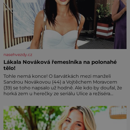
nasehvezdy.cz
Lákala Nováková řemeslníka na polonahé
tělo!
Tohle nemá konce! O šarvátkách mezi manželi
Sandrou Novákovou (44) a Vojtěchem Moravcem
(39) se toho napsalo už hodně. Ale kdo by doufal, že
horká zem u herečky ze seriálu Ulice a režiséra
vychladne,