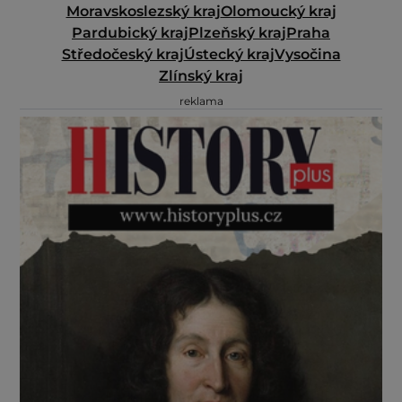
Moravskoslezský kraj
Olomoucký kraj
Pardubický kraj
Plzeňský kraj
Praha
Středočeský kraj
Ústecký kraj
Vysočina
Zlínský kraj
reklama