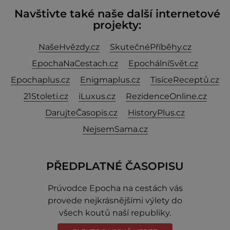
Navštivte také naše další internetové
projekty:
NašeHvězdy.cz
SkutečnéPříběhy.cz
EpochaNaCestach.cz
EpochálníSvět.cz
Epochaplus.cz
Enigmaplus.cz
TisíceReceptů.cz
21Stoleti.cz
iLuxus.cz
RezidenceOnline.cz
DarujteČasopis.cz
HistoryPlus.cz
NejsemSama.cz
PŘEDPLATNÉ ČASOPISU
Prúvodce Epocha na cestách vás
provede nejkrásnějšími výlety do
všech koutů naší republiky.