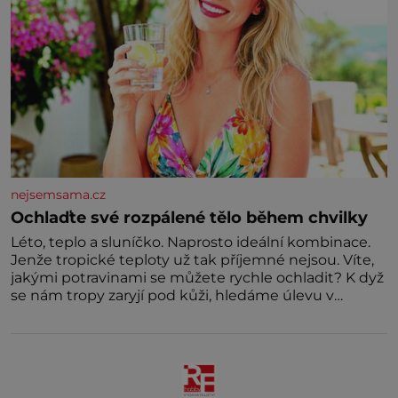
nejsemsama.cz
Ochlaďte své rozpálené tělo během chvilky
Léto, teplo a sluníčko. Naprosto ideální kombinace.
Jenže tropické teploty už tak příjemné nejsou. Víte,
jakými potravinami se můžete rychle ochladit? K dyž
se nám tropy zaryjí pod kůži, hledáme úlevu v
bazénu nebo pomocí klimatizace. Jenže ne vždycky
můžeme být v jejich blízkosti. Nemusíte však zoufat.
Pokud budete mít promyšlený jídelníček, žadné
pařáky si na vás