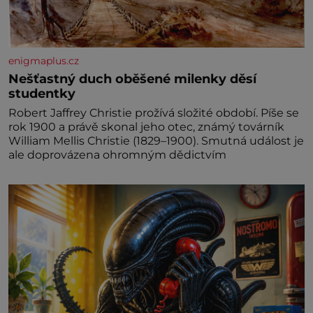
enigmaplus.cz
Nešťastný duch oběšené milenky děsí
studentky
Robert Jaffrey Christie prožívá složité období. Píše se
rok 1900 a právě skonal jeho otec, známý továrník
William Mellis Christie (1829–1900). Smutná událost je
ale doprovázena ohromným dědictvím