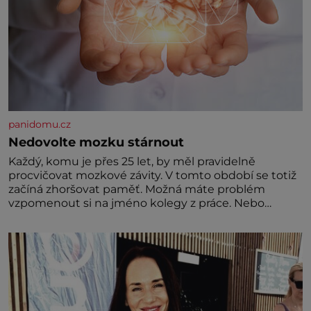
panidomu.cz
Nedovolte mozku stárnout
Každý, komu je přes 25 let, by měl pravidelně
procvičovat mozkové závity. V tomto období se totiž
začíná zhoršovat paměť. Možná máte problém
vzpomenout si na jméno kolegy z práce. Nebo
marně v paměti lovíte název knížky, kterou jste
nedávno přečetli. Je to opravdu tak, s věkem jako
kdyby se paměť rozhodla stávkovat. Cvičte