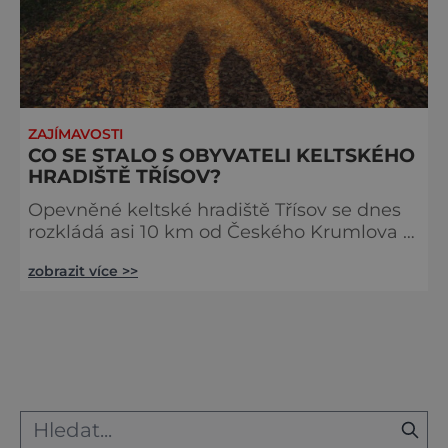
ZAJÍMAVOSTI
CO SE STALO S OBYVATELI KELTSKÉHO
HRADIŠTĚ TŘÍSOV?
Opevněné keltské hradiště Třísov se dnes
rozkládá asi 10 km od Českého Krumlova a
kdysi bylo proslulé řemeslnou výrobou.
zobrazit více >>
Dodnes tu dýchá minulost, která skýtá
nejedno tajemství. Třísov leží na
strategickém místě – blízko soutoku Vltavy
s Křemžským potokem, tedy přímo na
obchodní stezce z Alp do Krušnohoří a dále
na germánská území. Z oppida se vyváží
nejen výrobky ze železa, ale také šperky, dr