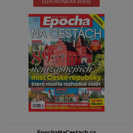
ELEKTRONICKÁ VERZE
EpochaNaCestach.cz