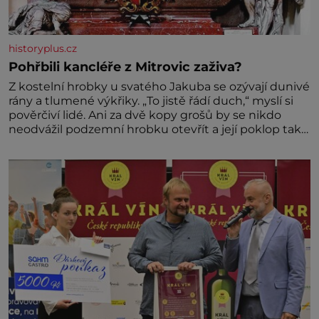
historyplus.cz
Pohřbili kancléře z Mitrovic zaživa?
Z kostelní hrobky u svatého Jakuba se ozývají dunivé
rány a tlumené výkřiky. „To jistě řádí duch,“ myslí si
pověrčiví lidé. Ani za dvě kopy grošů by se nikdo
neodvážil podzemní hrobku otevřít a její poklop tak
raději jen skrápí svěcenou vodou. Za několik dní
divné burácení skutečně ustane. Když o mnoho let
později hrobku