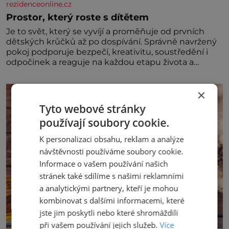
rezidenceonline.cz
Prostor, který roste s dítětem
Je to svět, který se vyvíjí a proměňuje od prvních
dětských krůčků až po dospívání. Správně navržený
pokoj podporuje bezpečí, kreativitu, soustředění i
odpočinek a reaguje na každou etapu života a
specifické potřeby dítěte. Pro nejmenší je klíčová
jednoduchost, měkkost a bezpečí, proto by pokoj
×
miminka měl působit především klidně a útulně.
Předškolní věk je
Tyto webové stránky
používají soubory cookie.
K personalizaci obsahu, reklam a analýze
návštěvnosti používáme soubory cookie.
Informace o vašem používání našich
stránek také sdílíme s našimi reklamními
a analytickými partnery, kteří je mohou
kombinovat s dalšími informacemi, které
jste jim poskytli nebo které shromáždili
při vašem používání jejich služeb.
Více