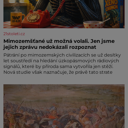
21stoleti.cz
Mimozemšťané už možná volali. Jen jsme
jejich zprávu nedokázali rozpoznat
Pátrání po mimozemských civilizacích se už desítky
let soustředí na hledání úzkopásmových rádiových
signálů, které by příroda sama vytvořila jen stěží.
Nová studie však naznačuje, že právě tato strate