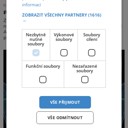
informací
tisicereceptu.cz
Pravá irská káva
ZOBRAZIT VŠECHNY PARTNERY
(1616)
→
Za jejího tvůrce je považován Joe Sharidan, když v
roce 1943 u letiště irského města Foynes obsluhoval
Američany, kteří kvůli špatnému počasí nemohli
Nezbytně
Výkonové
Soubory
pokračovat v cestě. Povzbudil je tehdy kávou,
nutné
soubory
cílení
soubory
Funkční soubory
Nezařazené
soubory
VŠE PŘIJMOUT
VŠE ODMÍTNOUT