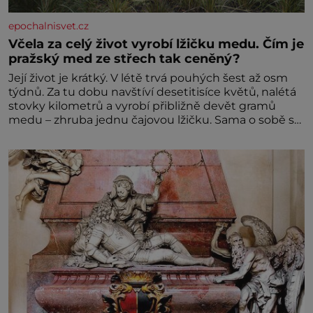
epochalnisvet.cz
Včela za celý život vyrobí lžičku medu. Čím je
pražský med ze střech tak ceněný?
Její život je krátký. V létě trvá pouhých šest až osm
týdnů. Za tu dobu navštíví desetitisíce květů, nalétá
stovky kilometrů a vyrobí přibližně devět gramů
medu – zhruba jednu čajovou lžičku. Sama o sobě se
může zdát bezvýznamná. Teprve když se spojí s
dalšími desítkami tisíc příslušnic svého včelstva,
vznikne jeden z nejdokonalejších organismů