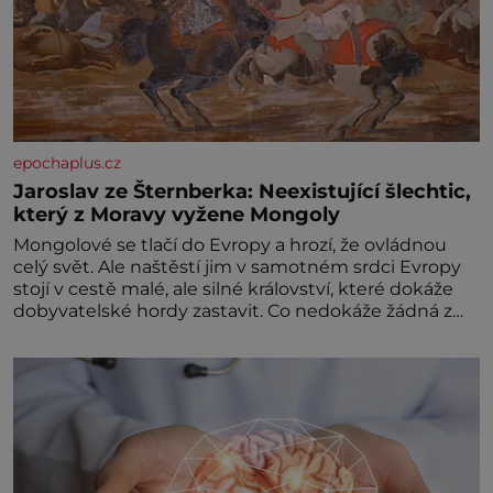
epochaplus.cz
Jaroslav ze Šternberka: Neexistující šlechtic,
který z Moravy vyžene Mongoly
Mongolové se tlačí do Evropy a hrozí, že ovládnou
celý svět. Ale naštěstí jim v samotném srdci Evropy
stojí v cestě malé, ale silné království, které dokáže
dobyvatelské hordy zastavit. Co nedokáže žádná z
asijských říší, co nedokážou Němci – to dokáže český
král. Nebo že by ne? Mongolové od roku 1223
postupují podél Kaspického a Azovského moře,