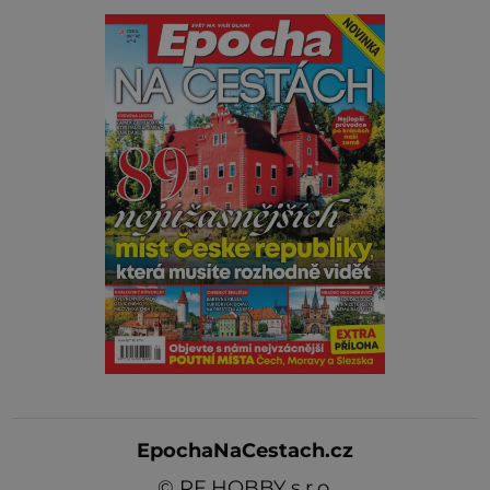
EpochaNaCestach.cz
©
RF HOBBY s.r.o.