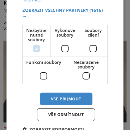
Král vín začíná třetí dekádu
ZOBRAZIT VŠECHNY PARTNERY
(1616)
Největší český vinařský projekt Král vín ve svém již
→
jednadvacátém ročníku představil nejlepší domácí
vína. Ta vybírala odborná porota z celkem 1260
vzorků od 157 vinařů. Král vín, který se – i pře
Nezbytně
Výkonové
Soubory
nutné
soubory
cílení
soubory
Funkční soubory
Nezařazené
soubory
VŠE PŘIJMOUT
VŠE ODMÍTNOUT
historyplus.cz
ZOBRAZIT PODROBNOSTI