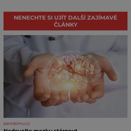
NENECHTE SI UJÍT DALŠÍ ZAJÍMAVÉ
ČLÁNKY
panidomu.cz
Nedovolte mozku stárnout