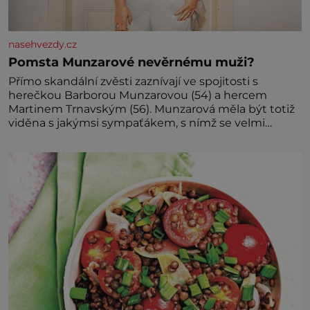
nasehvezdy.cz
Pomsta Munzarové nevěrnému muži?
Přímo skandální zvěsti zaznívají ve spojitosti s
herečkou Barborou Munzarovou (54) a hercem
Martinem Trnavským (56). Munzarová měla být totiž
viděna s jakýmsi sympaťákem, s nímž se velmi
družně, až d