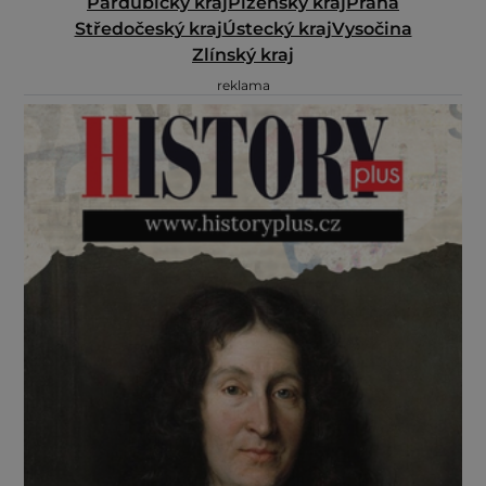
Pardubický kraj
Plzeňský kraj
Praha
Středočeský kraj
Ústecký kraj
Vysočina
Zlínský kraj
reklama