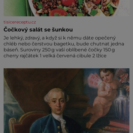
tisicereceptu.cz
Čočkový salát se šunkou
Je lehký, zdravý, a když si k němu dáte opečený
chléb nebo čerstvou bagetku, bude chutnat jedna
báseň. Suroviny 250 g vaší oblíbené čočky 150 g
cherry rajčátek 1 velká červená cibule 2 lžíce