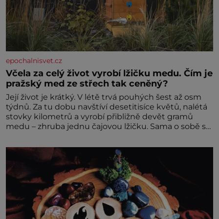
epochalnisvet.cz
Včela za celý život vyrobí lžičku medu. Čím je
pražský med ze střech tak ceněný?
Její život je krátký. V létě trvá pouhých šest až osm
týdnů. Za tu dobu navštíví desetitisíce květů, nalétá
stovky kilometrů a vyrobí přibližně devět gramů
medu – zhruba jednu čajovou lžičku. Sama o sobě se
může zdát bezvýznamná. Teprve když se spojí s
dalšími desítkami tisíc příslušnic svého včelstva,
vznikne jeden z nejdokonalejších organismů