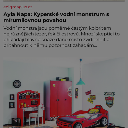
enigmaplus.cz
Ayia Napa: Kyperské vodní monstrum s
mírumilovnou povahou
Vodní monstra jsou poměrně častým koloritem
nejrůznějších jezer, řek či ostrovů. Mnozí skeptici to
přikládají hlavně snaze dané místo zviditelnit a
přitáhnout k němu pozornost záhadám
nakloněných turi