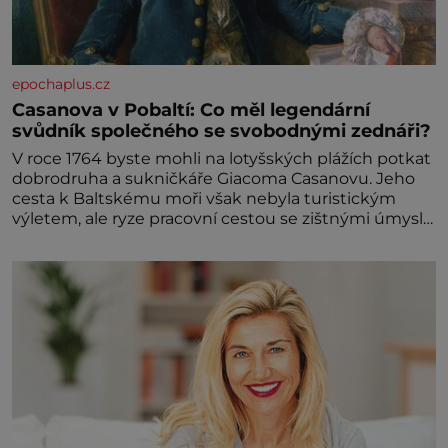
epochaplus.cz
Casanova v Pobaltí: Co měl legendární
svůdník společného se svobodnými zednáři?
V roce 1764 byste mohli na lotyšských plážích potkat
dobrodruha a sukničkáře Giacoma Casanovu. Jeho
cesta k Baltskému moři však nebyla turistickým
výletem, ale ryze pracovní cestou se zištnými úmysly.
Jaký cíl Casanova sledoval, když se například
procházel uličkami lotyšské Rigy? Casanova v Pobaltí
kontaktoval tamní zednářské lóže. Nebyl v této
oblasti žádným nováčkem, protože do zednářské