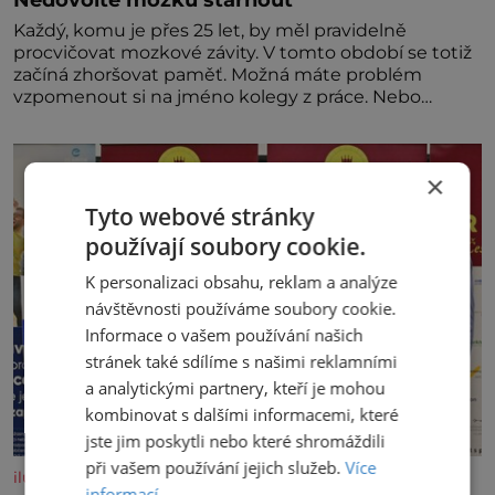
Každý, komu je přes 25 let, by měl pravidelně
procvičovat mozkové závity. V tomto období se totiž
začíná zhoršovat paměť. Možná máte problém
vzpomenout si na jméno kolegy z práce. Nebo
marně v paměti lovíte název knížky, kterou jste
nedávno přečetli. Je to opravdu tak, s věkem jako
kdyby se paměť rozhodla stávkovat. Cvičte
×
Tyto webové stránky
používají soubory cookie.
K personalizaci obsahu, reklam a analýze
návštěvnosti používáme soubory cookie.
Informace o vašem používání našich
stránek také sdílíme s našimi reklamními
a analytickými partnery, kteří je mohou
kombinovat s dalšími informacemi, které
jste jim poskytli nebo které shromáždili
při vašem používání jejich služeb.
Více
iluxus.cz
informací