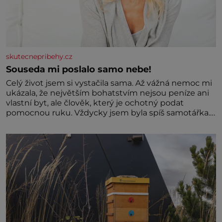
skutecnepribehy.cz
Souseda mi poslalo samo nebe!
Celý život jsem si vystačila sama. Až vážná nemoc mi
ukázala, že největším bohatstvím nejsou peníze ani
vlastní byt, ale člověk, který je ochotný podat
pomocnou ruku. Vždycky jsem byla spíš samotářka.
Nepotřebovala jsem kolem sebe partu kamarádek
ani partnera. Stačily mi knihy, práce a hlavně klid.
Hned po studiích jsem odešla z rodného města,