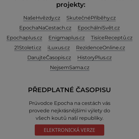
projekty:
NašeHvězdy.cz
SkutečnéPříběhy.cz
EpochaNaCestach.cz
EpochálníSvět.cz
Epochaplus.cz
Enigmaplus.cz
TisíceReceptů.cz
21Stoleti.cz
iLuxus.cz
RezidenceOnline.cz
DarujteČasopis.cz
HistoryPlus.cz
NejsemSama.cz
PŘEDPLATNÉ ČASOPISU
Prúvodce Epocha na cestách vás
provede nejkrásnějšími výlety do
všech koutů naší republiky.
ELEKTRONICKÁ VERZE