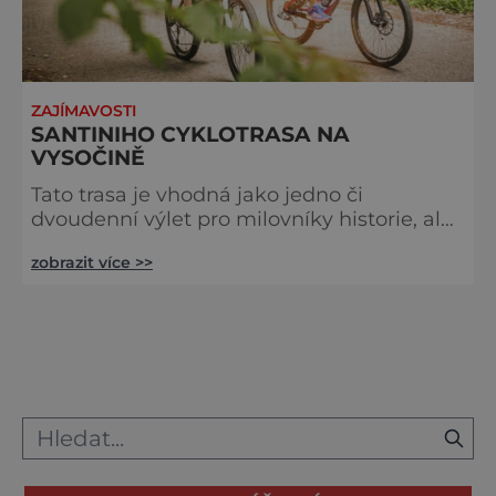
ZAJÍMAVOSTI
SANTINIHO CYKLOTRASA NA
VYSOČINĚ
Tato trasa je vhodná jako jedno či
dvoudenní výlet pro milovníky historie, ale i
přírodních krás, které Vysočina nabízí.
zobrazit více >>
Začátek trasy pojmenované podle česko-
italského architekta Jana Blažeje Santiniho
začíná ve Vojnově Městci na pomezí Čech a
Moravy. Délka trasy: 67 km Náročnost
trasy: střední, občasná převýšení Povrch
trasy: asfaltové silnice, zpevněné
cyklostezky Doprava: mírná, míst