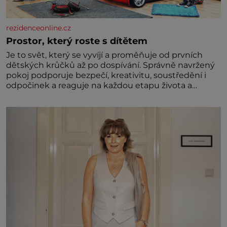
rezidenceonline.cz
Prostor, který roste s dítětem
Je to svět, který se vyvíjí a proměňuje od prvních
dětských krůčků až po dospívání. Správně navržený
pokoj podporuje bezpečí, kreativitu, soustředění i
odpočinek a reaguje na každou etapu života a
specifické potřeby dítěte. Pro nejmenší je klíčová
jednoduchost, měkkost a bezpečí, proto by pokoj
miminka měl působit především klidně a útulně.
Předškolní věk je