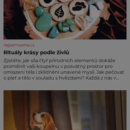
nejsemsama.cz
Rituály krásy podle živlů
Zjistěte, jak síla čtyř přírodních elementů dokáže
proměnit vaši koupelnu v posvátný prostor pro
omlazení těla i zklidnění unavené mysli. Jak pečovat
o pleť a tělo v souladu s hvězdami? Každá z nás v
sobě nese otisk vesmíru, který se projevuje nejen v
naší povaze, ale i v potřebách naší pokožky. Ohnivá
znamení Ženy narozené ve znamení Berana, Lva a
Střelce v sobě nesou žár, odvahu a neutuchající elán.
Vaše