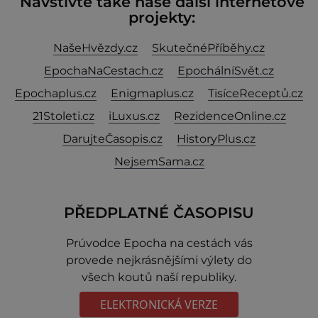
Navštivte také naše další internetové
projekty:
NašeHvězdy.cz
SkutečnéPříběhy.cz
EpochaNaCestach.cz
EpochálníSvět.cz
Epochaplus.cz
Enigmaplus.cz
TisíceReceptů.cz
21Stoleti.cz
iLuxus.cz
RezidenceOnline.cz
DarujteČasopis.cz
HistoryPlus.cz
NejsemSama.cz
PŘEDPLATNÉ ČASOPISU
Prúvodce Epocha na cestách vás
provede nejkrásnějšími výlety do
všech koutů naší republiky.
ELEKTRONICKÁ VERZE