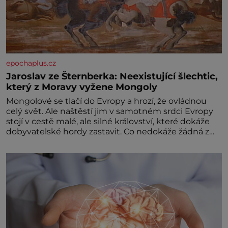
epochaplus.cz
Jaroslav ze Šternberka: Neexistující šlechtic,
který z Moravy vyžene Mongoly
Mongolové se tlačí do Evropy a hrozí, že ovládnou
celý svět. Ale naštěstí jim v samotném srdci Evropy
stojí v cestě malé, ale silné království, které dokáže
dobyvatelské hordy zastavit. Co nedokáže žádná z
asijských říší, co nedokážou Němci – to dokáže český
král. Nebo že by ne? Mongolové od roku 1223
postupují podél Kaspického a Azovského moře,