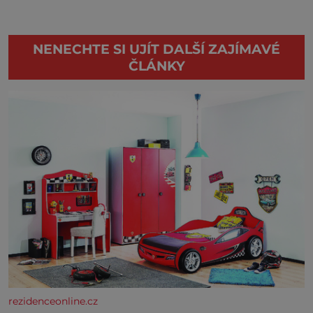
NENECHTE SI UJÍT DALŠÍ ZAJÍMAVÉ
ČLÁNKY
rezidenceonline.cz