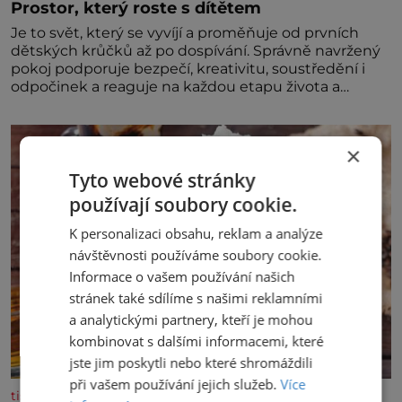
Prostor, který roste s dítětem
Je to svět, který se vyvíjí a proměňuje od prvních
dětských krůčků až po dospívání. Správně navržený
pokoj podporuje bezpečí, kreativitu, soustředění i
odpočinek a reaguje na každou etapu života a
specifické potřeby dítěte. Pro nejmenší je klíčová
jednoduchost, měkkost a bezpečí, proto by pokoj
miminka měl působit především klidně a útulně.
×
Předškolní věk je
Tyto webové stránky
používají soubory cookie.
K personalizaci obsahu, reklam a analýze
návštěvnosti používáme soubory cookie.
Informace o vašem používání našich
stránek také sdílíme s našimi reklamními
a analytickými partnery, kteří je mohou
kombinovat s dalšími informacemi, které
jste jim poskytli nebo které shromáždili
při vašem používání jejich služeb.
Více
tisicereceptu.cz