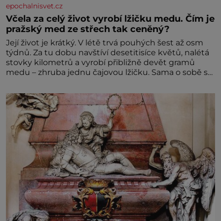
epochalnisvet.cz
Včela za celý život vyrobí lžičku medu. Čím je
pražský med ze střech tak ceněný?
Její život je krátký. V létě trvá pouhých šest až osm
týdnů. Za tu dobu navštíví desetitisíce květů, nalétá
stovky kilometrů a vyrobí přibližně devět gramů
medu – zhruba jednu čajovou lžičku. Sama o sobě se
může zdát bezvýznamná. Teprve když se spojí s
dalšími desítkami tisíc příslušnic svého včelstva,
vznikne jeden z nejdokonalejších organismů