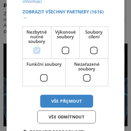
informací
Pravá irská káva
ZOBRAZIT VŠECHNY PARTNERY
(1616)
Za jejího tvůrce je považován Joe Sharidan, když v
→
roce 1943 u letiště irského města Foynes obsluhoval
Američany, kteří kvůli špatnému počasí nemohli
pokračovat v cestě. Povzbudil je tehdy kávou,
Nezbytně
Výkonové
Soubory
nutné
soubory
cílení
soubory
Funkční soubory
Nezařazené
soubory
VŠE PŘIJMOUT
VŠE ODMÍTNOUT