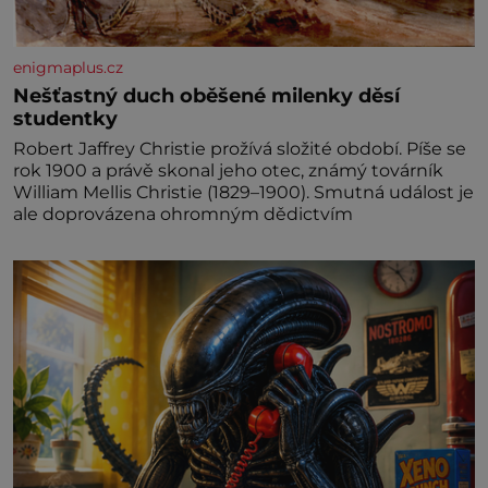
enigmaplus.cz
Nešťastný duch oběšené milenky děsí
studentky
Robert Jaffrey Christie prožívá složité období. Píše se
rok 1900 a právě skonal jeho otec, známý továrník
William Mellis Christie (1829–1900). Smutná událost je
ale doprovázena ohromným dědictvím