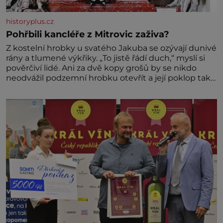
historyplus.cz
Pohřbili kancléře z Mitrovic zaživa?
Z kostelní hrobky u svatého Jakuba se ozývají dunivé
rány a tlumené výkřiky. „To jistě řádí duch,“ myslí si
pověrčiví lidé. Ani za dvě kopy grošů by se nikdo
neodvážil podzemní hrobku otevřít a její poklop tak
raději jen skrápí svěcenou vodou. Za několik dní
divné burácení skutečně ustane. Když o mnoho let
později hrobku