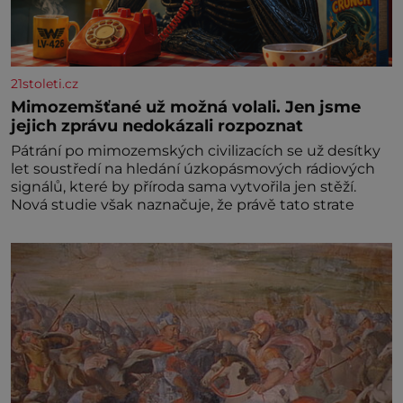
21stoleti.cz
Mimozemšťané už možná volali. Jen jsme
jejich zprávu nedokázali rozpoznat
Pátrání po mimozemských civilizacích se už desítky
let soustředí na hledání úzkopásmových rádiových
signálů, které by příroda sama vytvořila jen stěží.
Nová studie však naznačuje, že právě tato strate