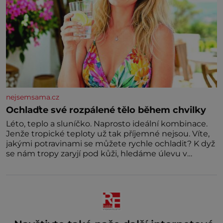
nejsemsama.cz
Ochlaďte své rozpálené tělo během chvilky
Léto, teplo a sluníčko. Naprosto ideální kombinace.
Jenže tropické teploty už tak příjemné nejsou. Víte,
jakými potravinami se můžete rychle ochladit? K dyž
se nám tropy zaryjí pod kůži, hledáme úlevu v
bazénu nebo pomocí klimatizace. Jenže ne vždycky
můžeme být v jejich blízkosti. Nemusíte však zoufat.
Pokud budete mít promyšlený jídelníček, žadné
pařáky si na vás