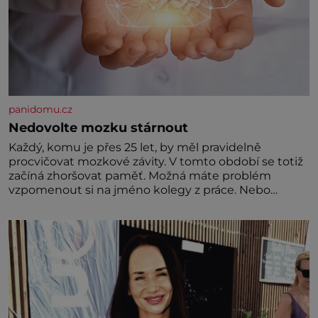
panidomu.cz
Nedovolte mozku stárnout
Každý, komu je přes 25 let, by měl pravidelně
procvičovat mozkové závity. V tomto období se totiž
začíná zhoršovat paměť. Možná máte problém
vzpomenout si na jméno kolegy z práce. Nebo
marně v paměti lovíte název knížky, kterou jste
nedávno přečetli. Je to opravdu tak, s věkem jako
kdyby se paměť rozhodla stávkovat. Cvičte