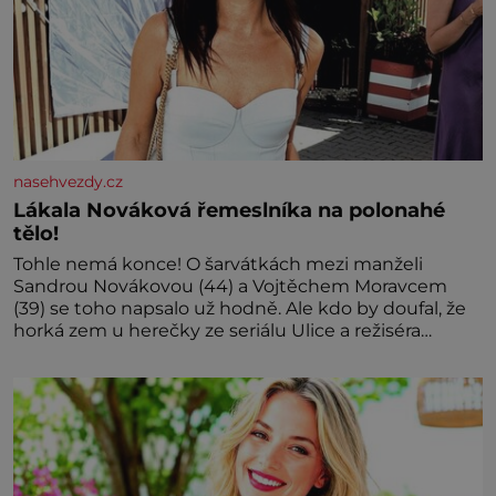
nasehvezdy.cz
Lákala Nováková řemeslníka na polonahé
tělo!
Tohle nemá konce! O šarvátkách mezi manželi
Sandrou Novákovou (44) a Vojtěchem Moravcem
(39) se toho napsalo už hodně. Ale kdo by doufal, že
horká zem u herečky ze seriálu Ulice a režiséra
vychladne,