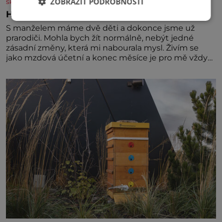
ZOBRAZIT PODROBNOSTI
skutecnepribehy.cz
Hlas mě varuje před nebezpečím
S manželem máme dvě děti a dokonce jsme už
prarodiči. Mohla bych žít normálně, nebýt jedné
zásadní změny, která mi nabourala mysl. Živím se
jako mzdová účetní a konec měsíce je pro mě vždy
velice psychicky náročným obdobím. Od té chvíle, co
máme vnoučata, mi dcera čím dál častěji volá o
pomoc, co se hlídání týče. Dalo by se