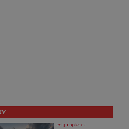
KY
enigmaplus.cz