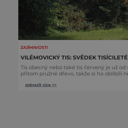
ZAJÍMAVOSTI
VILÉMOVICKÝ TIS: SVĚDEK TISÍCILET
Tis obecný nebo také tis červený je už od
přitom pružné dřevo, takže si ho oblíbili ne
mizely z krajiny a narazit dnes na opravd
zobrazit více >>
štěstí přece jen máme. Zámek ve Vilémo
Sázavou dostal v polovině 18.