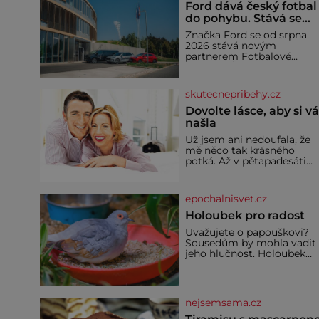
Ford dává český fotbal
do pohybu. Stává se
novým partnerem
Značka Ford se od srpna
FAČR
2026 stává novým
partnerem Fotbalové
asociace České republiky. 
rámci tříleté spolupráce
zajistí mobilitu asociace,
skutecnepribehy.cz
reprezentačních týmů i
českého fotbalu v
Dovolte lásce, aby si v
regionech. Partner
našla
Už jsem ani nedoufala, že
mě něco tak krásného
potká. Až v pětapadesáti
jsem zažila lásku na první
pohled. Poprvé jsem se
vdávala, když mi bylo
epochalnisvet.cz
dvacet. Oba jsme byli mlad
a byl to tak říkajíc sňatek z
Holoubek pro radost
rozumu. Rodiče nás dali
Uvažujete o papouškovi?
dohromady, Toník byl dob
Sousedům by mohla vadit
zaopatřený mladý muž.
jeho hlučnost. Holoubek
Manželství nám oběma
diamantový komunikuje
moc nesvědčilo, brzy jsme
téměř neslyšitelným
zjistili, že
pípáním, je roztomilý a ho
se i pro chovatele
nejsemsama.cz
začátečníky. Jedná se o
nenáročného klidného