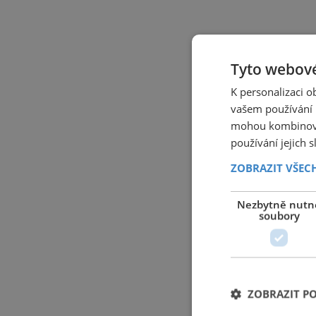
Tyto webové
K personalizaci 
vašem používání n
mohou kombinovat
používání jejich 
ZOBRAZIT VŠEC
Nezbytně nutn
soubory
ZOBRAZIT P