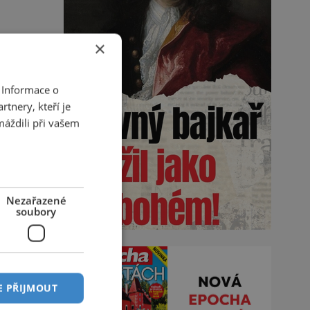
×
 Informace o
tnery, kteří je
máždili při vašem
Nezařazené
soubory
E PŘIJMOUT