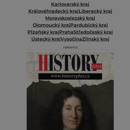
Karlovarský kraj
Královéhradecký kraj
Liberecký kraj
Moravskoslezský kraj
Olomoucký kraj
Pardubický kraj
Plzeňský kraj
Praha
Středočeský kraj
Ústecký kraj
Vysočina
Zlínský kraj
reklama