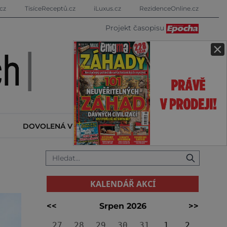
cz
TisíceReceptů.cz
iLuxus.cz
RezidenceOnline.cz
Projekt časopisu
×
DOVOLENÁ V ZAHRANIČÍ
KALENDÁŘ AKCÍ
KALENDÁŘ AKCÍ
<<
Srpen 2026
>>
27
28
29
30
31
1
2