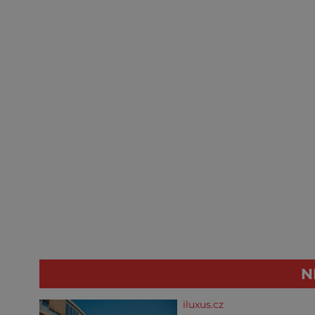
N
iluxus.cz