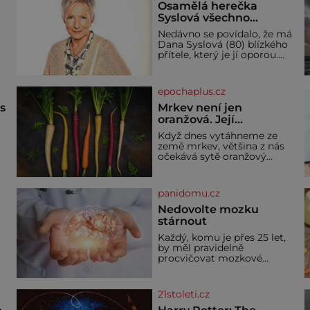
Osamělá herečka
Syslová všechno
vzdala?
Nedávno se povídalo, že má
Dana Syslová (80) blízkého
přítele, který je jí oporou.
V
Ale je to ještě vůbec
pravda? V posledních dnech
čím dál častěji mluví o
epochaplus.cz
svém odchodu. Dohnala ji
snad samota? Půs
ás
Mrkev není jen
oranžová. Její
neuvěřitelný příběh
Když dnes vytáhneme ze
začíná fialovou barvou
země mrkev, většina z nás
očekává sytě oranžový
kořen. Jenže po většinu své
historie je mrkev všechno
možné, jen ne oranžová. Je
panidomu.cz
í
fialová, žlutá, bílá, někdy
dokonce téměř černá. Až
Nedovolte mozku
díky stovkám let pečlivého
stárnout
ře
šlechtění se z ní stává
Každý, komu je přes 25 let,
zelenina, bez které si českou
by měl pravidelně
zahradu ani nedokážeme
procvičovat mozkové
představit. Její příběh je
závity. V tomto období se
dí
totiž začíná zhoršovat
paměť. Možná máte
21stoleti.cz
problém vzpomenout si na
jméno kolegy z práce. Nebo