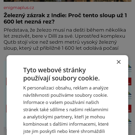
enigmaplus.cz
Železný zázrak z Indie: Proč tento sloup už 1
600 let nezná rez?
Představa, že železo musí na dešti během několika
let zrezivět, bere v Dillí za své. Uprostřed komplexu
Qutb stojí více než sedm metrů vysoký železný
sloup, který už přibližně 1 600 let odolává počasí
×
Tyto webové stránky
používají soubory cookie.
K personalizaci obsahu, reklam a analýze
návštěvnosti používáme soubory cookie.
Informace o vašem používání našich
stránek také sdílíme s našimi reklamními
a analytickými partnery, kteří je mohou
kombinovat s dalšími informacemi, které
jste jim poskytli nebo které shromáždili