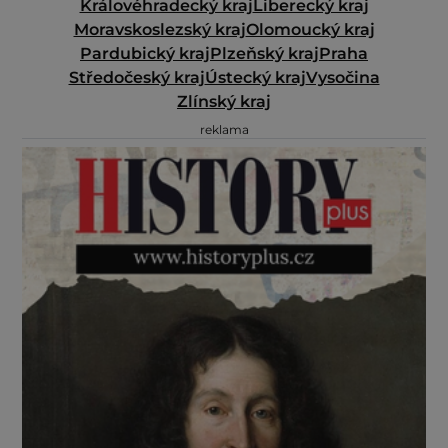
Královéhradecký kraj
Liberecký kraj
Moravskoslezský kraj
Olomoucký kraj
Pardubický kraj
Plzeňský kraj
Praha
Středočeský kraj
Ústecký kraj
Vysočina
Zlínský kraj
reklama