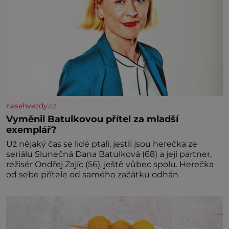
nasehvezdy.cz
Vyměnil Batulkovou přítel za mladší
exemplář?
Už nějaký čas se lidé ptali, jestli jsou herečka ze
seriálu Slunečná Dana Batulková (68) a její partner,
režisér Ondřej Zajíc (56), ještě vůbec spolu. Herečka
od sebe přítele od samého začátku odhán