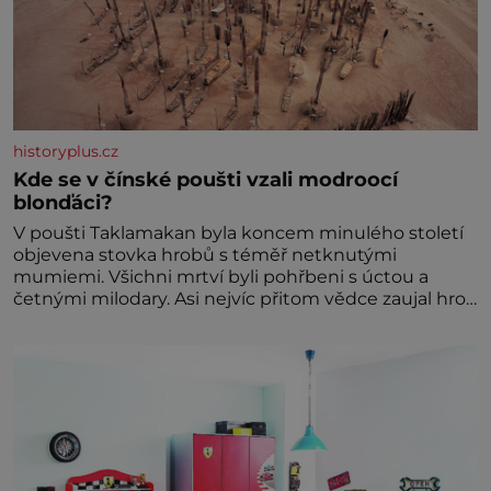
historyplus.cz
Kde se v čínské poušti vzali modroocí
blonďáci?
V poušti Taklamakan byla koncem minulého století
objevena stovka hrobů s téměř netknutými
mumiemi. Všichni mrtví byli pohřbeni s úctou a
četnými milodary. Asi nejvíc přitom vědce zaujal hrob
tříměsíčního chlapečka s modrou filcovou čapkou, z
níž se draly blonďaté vlásky. Fakt, že jsou těla
dávných lidí nesmírně dobře zachovalá, přičítají
odborníci zdejším klimatickým podmínkám. Sucho,
prosolené písky a extrémně