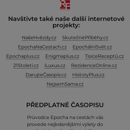
Navštivte také naše další internetové
projekty:
NašeHvězdy.cz
SkutečnéPříběhy.cz
EpochaNaCestach.cz
EpochálníSvět.cz
Epochaplus.cz
Enigmaplus.cz
TisíceReceptů.cz
21Stoleti.cz
iLuxus.cz
RezidenceOnline.cz
DarujteČasopis.cz
HistoryPlus.cz
NejsemSama.cz
PŘEDPLATNÉ ČASOPISU
Prúvodce Epocha na cestách vás
provede nejkrásnějšími výlety do