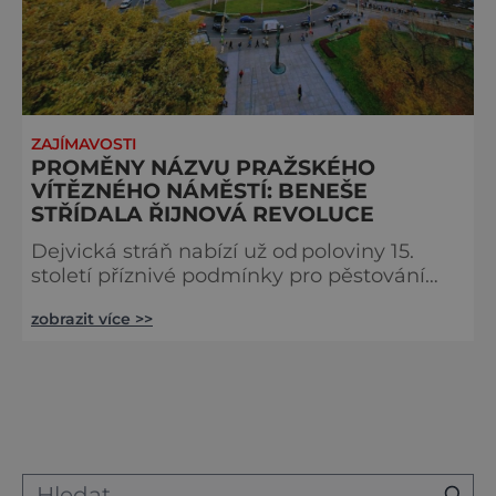
ZAJÍMAVOSTI
PROMĚNY NÁZVU PRAŽSKÉHO
VÍTĚZNÉHO NÁMĚSTÍ: BENEŠE
STŘÍDALA ŘIJNOVÁ REVOLUCE
Dejvická stráň nabízí už od poloviny 15.
století příznivé podmínky pro pěstování
vína. V roce 1620 se počet zdejších vinic
zobrazit více >>
vyšplhá na 130. Po třicetileté válce (1618 –
1648) jich ovšem zůstane „pouhých“ 50. Na
přelomu 19. a 20. století z nich ale v místech
současného Vítězného náměstí a jeho okolí
nezbývá už skoro nic. Otcem náměstí se
ve 20. letech 20. století stává český
architekt Antonín E