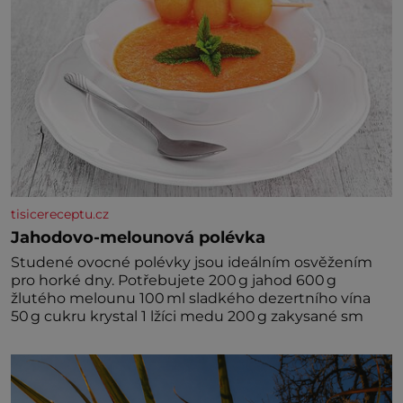
tisicereceptu.cz
Jahodovo-melounová polévka
Studené ovocné polévky jsou ideálním osvěžením
pro horké dny. Potřebujete 200 g jahod 600 g
žlutého melounu 100 ml sladkého dezertního vína
50 g cukru krystal 1 lžíci medu 200 g zakysané sm