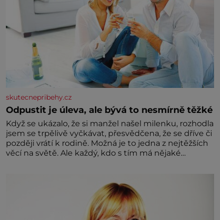
skutecnepribehy.cz
Odpustit je úleva, ale bývá to nesmírně těžké
Když se ukázalo, že si manžel našel milenku, rozhodla
jsem se trpělivě vyčkávat, přesvědčena, že se dříve či
později vrátí k rodině. Možná je to jedna z nejtěžších
věcí na světě. Ale každý, kdo s tím má nějaké
zkušenosti, se zapřísahá, že pokud odpustíte,
znatelně se vám uleví. Když se ke mně doneslo, že si
manžel pořídil milenku,