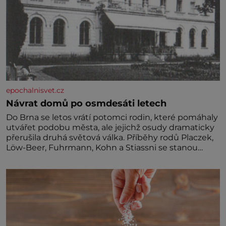
epochalnisvet.cz
Návrat domů po osmdesáti letech
Do Brna se letos vrátí potomci rodin, které pomáhaly
utvářet podobu města, ale jejichž osudy dramaticky
přerušila druhá světová válka. Příběhy rodů Placzek,
Löw-Beer, Fuhrmann, Kohn a Stiassni se stanou
jednou z hlavních dramaturgických linií festivalu
židovské kultury ŠTETL FEST 2026. Některé návraty
nejsou jednoduché. Místa, která si člověk pamatuje z
rodinných vyprávění, už dávno