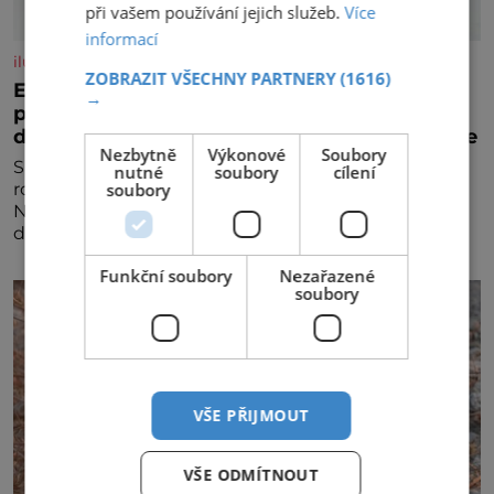
při vašem používání jejich služeb.
Více
informací
iluxus.cz
ZOBRAZIT VŠECHNY PARTNERY
(1616)
Emirates a South African Airways rozšiřují
→
partnerství. Cestujícím nově zpřístupní
dalších devět destinací v jižní a střední Africe
Nezbytně
Výkonové
Soubory
Společnosti Emirates a South African Airways (SAA)
nutné
soubory
cílení
rozšiřují svou dlouholetou codesharovou spolupráci.
soubory
Nová reciproční dohoda zpřístupní cestujícím devět
dalších destinací v jižní a střední Africe a u
Funkční soubory
Nezařazené
soubory
VŠE PŘIJMOUT
VŠE ODMÍTNOUT