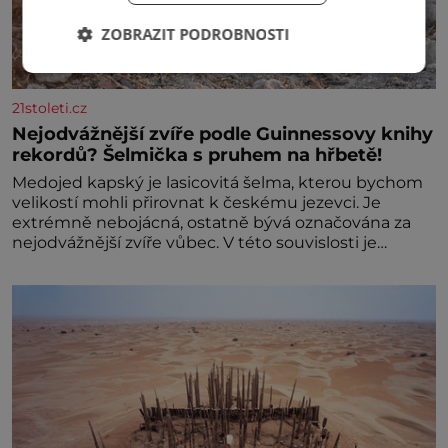
ZOBRAZIT PODROBNOSTI
21stoleti.cz
Nejodvážnější zvíře podle Guinnessovy knihy
rekordů? Šelmička s pruhem na hřbetě!
Medojed kapský je lasicovitá šelma, kterou bychom
velikostí mohli přirovnat k českému jezevci. Je
extrémně nebojácná, ostatně bývá označována za
nejodvážnější zvíře vůbec. V této souvislosti je
dokonc