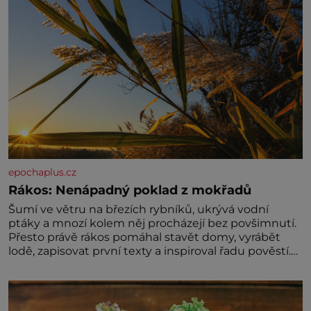
epochaplus.cz
Rákos: Nenápadný poklad z mokřadů
Šumí ve větru na březích rybníků, ukrývá vodní
ptáky a mnozí kolem něj procházejí bez povšimnutí.
Přesto právě rákos pomáhal stavět domy, vyrábět
lodě, zapisovat první texty a inspiroval řadu pověstí.
Tato skromná, ale užitečná rostlina provází člověka
už tisíce let. Většina lidí vnímá rákos jen jako
obyčejnou kulisu letního koupání. Stačí se však
podívat