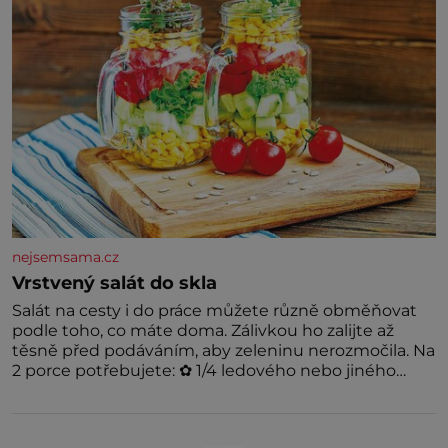
nejsemsama.cz
Vrstvený salát do skla
Salát na cesty i do práce můžete různě obměňovat
podle toho, co máte doma. Zálivkou ho zalijte až
těsně před podáváním, aby zeleninu nerozmočila. Na
2 porce potřebujete: ✿ 1/4 ledového nebo jiného
salátu (římský salát, polníček…) ✿ 1 malá konzerva
kukuřice ✿ ½ okurky ✿ 2 rajčata Zálivka: ✿ 4 lžíce
olivového oleje ✿ 1 lžíci citronové šťávy ✿ ½ stroužku