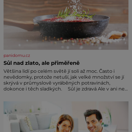
panidomu.cz
Sůl nad zlato, ale přiměřeně
Většina lidí po celém světě jí soli až moc. Často i
nevědomky, protože netuší, jak velké množství se jí
skrývá v průmyslově vyráběných potravinách,
dokonce i těch sladkých. Sůl je zdravá Ale v ani ne
třetinovém množství, než je pro většinu populace
běžné. Její základní složky– sodík a chlór – jsou
zásadní pro správné hospodaření