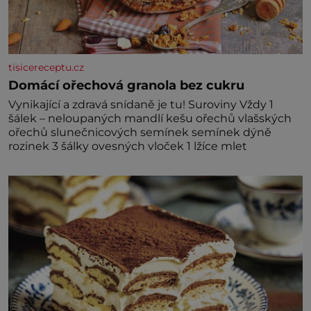
tisicereceptu.cz
Domácí ořechová granola bez cukru
Vynikající a zdravá snídaně je tu! Suroviny Vždy 1
šálek – neloupaných mandlí kešu ořechů vlašských
ořechů slunečnicových semínek semínek dýně
rozinek 3 šálky ovesných vloček 1 lžíce mlet