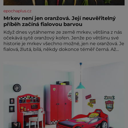
epochaplus.cz
Mrkev není jen oranžová. Její neuvěřitelný
příběh začíná fialovou barvou
Když dnes vytáhneme ze země mrkev, většina z nás
očekává sytě oranžový kořen. Jenže po většinu své
historie je mrkev všechno možné, jen ne oranžová. Je
fialová, žlutá, bílá, někdy dokonce téměř černá. Až
díky stovkám let pečlivého šlechtění se z ní stává
zelenina, bez které si českou zahradu ani
nedokážeme představit. Její příběh je