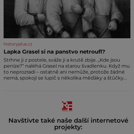
historyplus.cz
Lapka Grasel si na panstvo netroufl?
Strhne ji z postele, sváže ji a krutě zbije. „Kde jsou
peníze?“ naléhá Grasel na starou švadlenku. Když mu
to neprozradí – ostatně ani nemůže, protože žádné
nemá, spokojí se lupič s několika měďáky a štůčky
látky. Zraněná žena pár dní nato umírá. Je to muž
nebývale krutý. Jeho činy budí hrůzu ještě dlouho po
jeho smrti
Navštivte také naše další internetové
projekty: