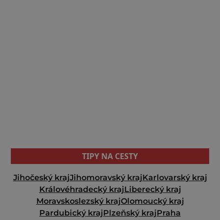
TIPY NA CESTY
Jihočeský kraj
Jihomoravský kraj
Karlovarský kraj
Královéhradecký kraj
Liberecký kraj
Moravskoslezský kraj
Olomoucký kraj
Pardubický kraj
Plzeňský kraj
Praha