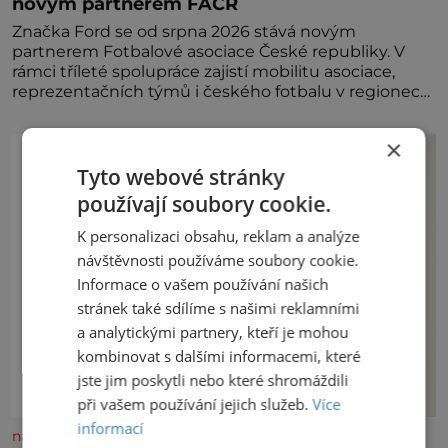
novým partnerem FAČR
Značka Ford se od srpna 2026 stává novým
partnerem Fotbalové asociace České republiky. V
rámci tříleté spolupráce zajistí mobilitu asociace,
reprezentačních týmů i českého fotbalu v regionech.
Partner
×
Tyto webové stránky
používají soubory cookie.
K personalizaci obsahu, reklam a analýze
návštěvnosti používáme soubory cookie.
Informace o vašem používání našich
stránek také sdílíme s našimi reklamními
a analytickými partnery, kteří je mohou
kombinovat s dalšími informacemi, které
jste jim poskytli nebo které shromáždili
při vašem používání jejich služeb.
Více
informací
nasehvezdy.cz