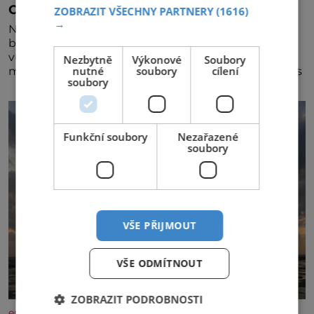
Osamělá herečka Syslová všechno vzdala?
ZOBRAZIT VŠECHNY PARTNERY
(1616)
→
Nedávno se povídalo, že má Dana Syslová (80)
blízkého přítele, který je jí oporou. Ale je to ještě
vůbec pravda? V posledních dnech čím dál častěji
Nezbytně
Výkonové
Soubory
nutné
soubory
cílení
mluví o svém odchodu. Dohnala ji snad samota? Půs
soubory
Funkční soubory
Nezařazené
soubory
VŠE PŘIJMOUT
VŠE ODMÍTNOUT
ZOBRAZIT PODROBNOSTI
enigmaplus.cz