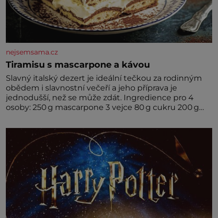
nejsemsama.cz
Tiramisu s mascarpone a kávou
Slavný italský dezert je ideální tečkou za rodinným
obědem i slavnostní večeří a jeho příprava je
jednodušší, než se může zdát. Ingredience pro 4
osoby: 250 g mascarpone 3 vejce 80 g cukru 200 g
cukrářských piškotů 250 ml silné kávy 2 lžíce
amaretta kakao na posypání Postup: Oddělte
žloutky od bílků. Žloutky vyšlehejte s cukrem do
světlé pěny a postupně do nich vmíchejte
mascarpone, aby vznikl hladký