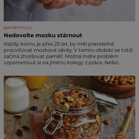
panidomu.cz
Nedovolte mozku stárnout
Každý, komu je přes 25 let, by měl pravidelně
procvičovat mozkové závity. V tomto období se totiž
začíná zhoršovat paměť. Možná máte problém
vzpomenout si na jméno kolegy z práce. Nebo
marně v paměti lovíte název knížky, kterou jste
nedávno přečetli. Je to opravdu tak, s věkem jako
kdyby se paměť rozhodla stávkovat. Cvičte