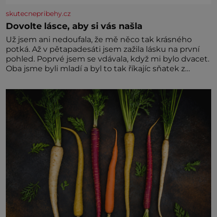
skutecnepribehy.cz
Dovolte lásce, aby si vás našla
Už jsem ani nedoufala, že mě něco tak krásného
potká. Až v pětapadesáti jsem zažila lásku na první
pohled. Poprvé jsem se vdávala, když mi bylo dvacet.
Oba jsme byli mladí a byl to tak říkajíc sňatek z
rozumu. Rodiče nás dali dohromady, Toník byl dobře
zaopatřený mladý muž. Manželství nám oběma moc
nesvědčilo, brzy jsme zjistili, že