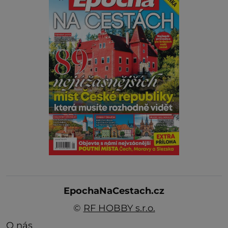
EpochaNaCestach.cz
©
RF HOBBY s.r.o.
O nás