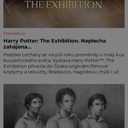
21stoleti.cz
Harry Potter: The Exhibition. Neplecha
zahájena…
Pražské Letňany se na půl roku proměnily v malý kus
kouzelnického světa. Výstava Harry Potter™: The
Exhibition přivezla do Česka originální filmové
kostýmy a rekvizity, Bradavice, Hagridovu chýši i uč