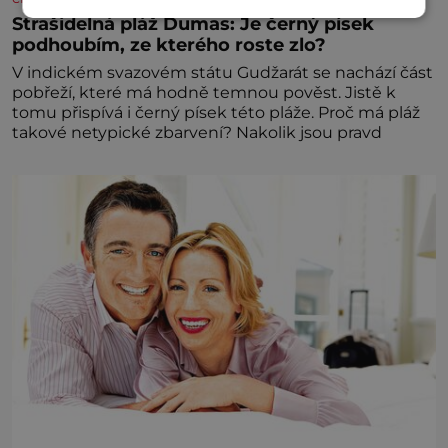
Strašidelná pláž Dumas: Je černý písek
podhoubím, ze kterého roste zlo?
V indickém svazovém státu Gudžarát se nachází část
pobřeží, které má hodně temnou pověst. Jistě k
tomu přispívá i černý písek této pláže. Proč má pláž
takové netypické zbarvení? Nakolik jsou pravd