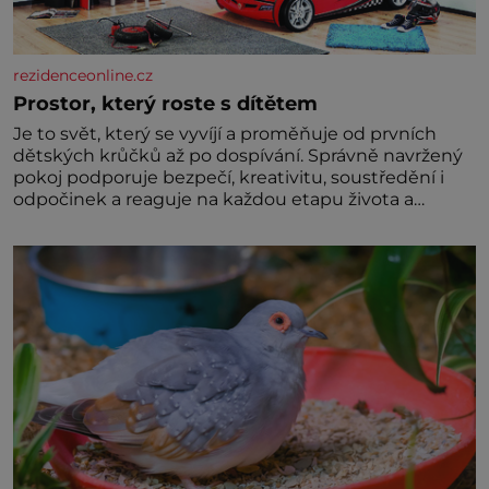
rezidenceonline.cz
Prostor, který roste s dítětem
Je to svět, který se vyvíjí a proměňuje od prvních
dětských krůčků až po dospívání. Správně navržený
pokoj podporuje bezpečí, kreativitu, soustředění i
odpočinek a reaguje na každou etapu života a
specifické potřeby dítěte. Pro nejmenší je klíčová
jednoduchost, měkkost a bezpečí, proto by pokoj
miminka měl působit především klidně a útulně.
Předškolní věk je