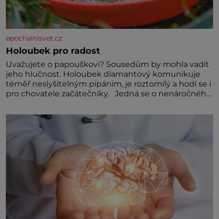
epochalnisvet.cz
Holoubek pro radost
Uvažujete o papouškovi? Sousedům by mohla vadit
jeho hlučnost. Holoubek diamantový komunikuje
téměř neslyšitelným pípáním, je roztomilý a hodí se i
pro chovatele začátečníky. Jedná se o nenáročného
klidného ptáčka, který většinu dne jen posedává.
Hodně času tráví na zemi, kde sbírá zbytky semínek
Jeho domovinou je prakticky celá Austrálie s
výjimkou pobřežní oblasti.