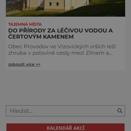
TAJEMNÁ MÍSTA
DO PŘÍRODY ZA LÉČIVOU VODOU A
ČERTOVÝM KAMENEM
Obec Provodov ve Vizovických vrších leží
zhruba v polovině cesty mezi Zlínem a
Luhačovicemi. Nacházejí se zde dvě
zobrazit více >>
zajímavá místa, která mohou být cílem
výletu do přírody. Východně od Provodova
se vypíná strmý vrch Rýsov (536 m n. m.).
Na jeho úbočí stojí pískovcové skalisko,
nazývané Čertův kámen. Je rozbrázděno
četnými rýhami, jsou v něm důlky, trhliny,
kterým se říká čertovy pece či čertovy v
KALENDÁŘ AKCÍ