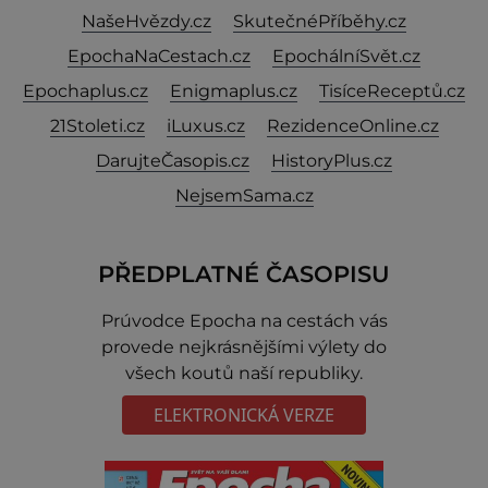
NašeHvězdy.cz
SkutečnéPříběhy.cz
EpochaNaCestach.cz
EpochálníSvět.cz
Epochaplus.cz
Enigmaplus.cz
TisíceReceptů.cz
21Stoleti.cz
iLuxus.cz
RezidenceOnline.cz
DarujteČasopis.cz
HistoryPlus.cz
NejsemSama.cz
PŘEDPLATNÉ ČASOPISU
Prúvodce Epocha na cestách vás
provede nejkrásnějšími výlety do
všech koutů naší republiky.
ELEKTRONICKÁ VERZE